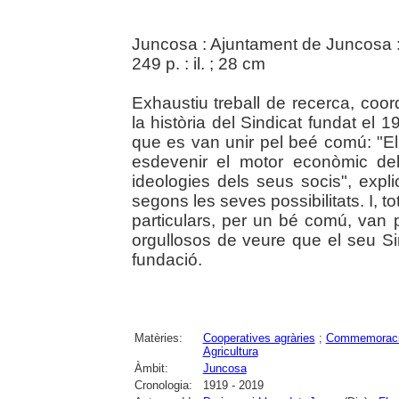
Juncosa : Ajuntament de Juncosa : 
249 p. : il. ; 28 cm
Exhaustiu treball de recerca, coor
la història del Sindicat fundat el
que es van unir pel beé comú: "El
esdevenir el motor econòmic del 
ideologies dels seus socis", expl
segons les seves possibilitats. I, to
particulars, per un bé comú, van p
orgullosos de veure que el seu Si
fundació.
Matèries:
Cooperatives agràries
;
Commemorac
Agricultura
Àmbit:
Juncosa
Cronologia:
1919 - 2019