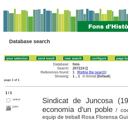
Database search
Database:
fons
Search:
207224 []
References found:
1
[
Refine the search
]
Showing:
1 .. 1
in format [
Default
]
page 1 of 1
1 / 1
Sindicat de Juncosa (1
select
print
economia d'un poble
/ coo
equip de treball Rosa Florensa Guiu,