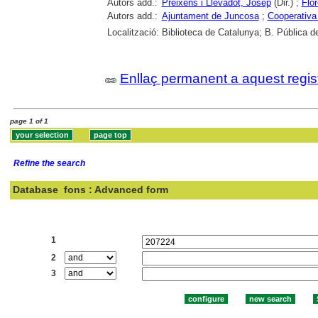
Autors add.:
Preixens i Llevadot, Josep
(Dir.) ;
Flo
Autors add.:
Ajuntament de Juncosa
;
Cooperativa
Localització:
Biblioteca de Catalunya; B. Pública de
Enllaç permanent a aquest regis
page 1 of 1
Refine the search
Database
fons : Advanced form
Search:
1
2
3