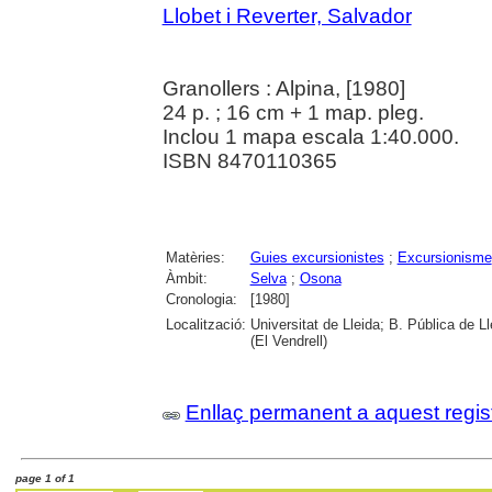
Llobet i Reverter, Salvador
Granollers : Alpina, [1980]
24 p. ; 16 cm + 1 map. pleg.
Inclou 1 mapa escala 1:40.000.
ISBN 8470110365
Matèries:
Guies excursionistes
;
Excursionisme
Àmbit:
Selva
;
Osona
Cronologia:
[1980]
Localització:
Universitat de Lleida; B. Pública de Ll
(El Vendrell)
Enllaç permanent a aquest regis
page 1 of 1