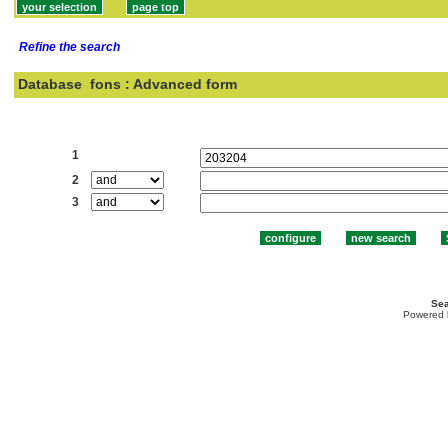
Refine the search
Database
fons : Advanced form
Search:
1
2
3
Sea
Powered