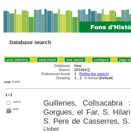
Database search
Database:
fons
Search:
203204 []
References found:
1
[
Refine the search
]
Showing:
1 .. 1
in format [
Default
]
page 1 of 1
1 / 1
Guilleries, Collsacabra 
select
print
Gorgues, el Far, S. Hila
S. Pere de Casserres, S.
Llobet