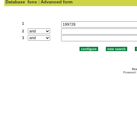
Database
fons : Advanced form
Search:
1
2
3
Sea
Powered