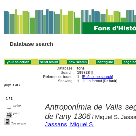
Database search
Database:
fons
Search:
199728 []
References found:
1
[
Refine the search
]
Showing:
1 .. 1
in format [
Default
]
page 1 of 1
1 / 1
Antroponímia de Valls se
select
print
de l'any 1306
/ Miquel S. Jass
Jassans, Miquel S.
Text complet