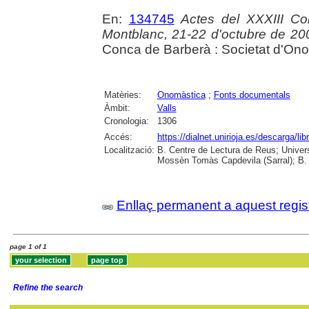
En:
134745
Actes del XXXIII Col
Montblanc, 21-22 d'octubre de 20
Conca de Barberà : Societat d'Ono
Matèries:
Onomàstica
;
Fonts documentals
Àmbit:
Valls
Cronologia:
1306
Accés:
https://dialnet.unirioja.es/descarga/li
Localització:
B. Centre de Lectura de Reus; Universi
Mossèn Tomàs Capdevila (Sarral); B. 
Enllaç permanent a aquest regis
page 1 of 1
Refine the search