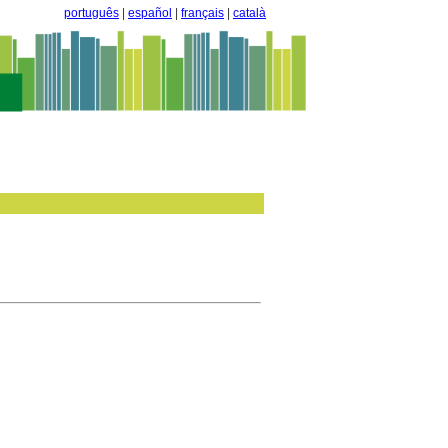
português
|
español
|
français
|
català