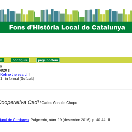
ns
820 []
[
Refine the search
]
 1
in format [
Default
]
Cooperativa Cadí
/ Carles Gascón Chopo
ltural de Cerdanya
. Puigcerdà, núm. 19 (desembre 2016), p. 40-44 : il.