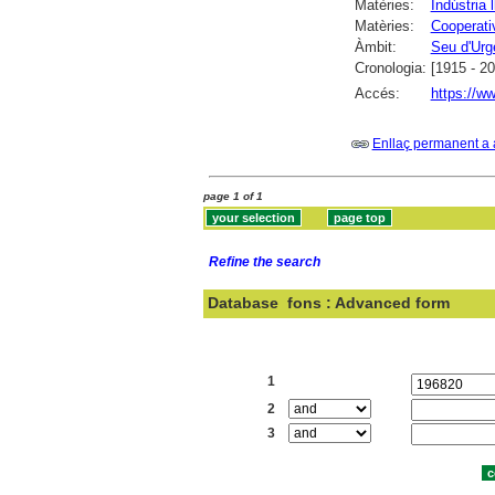
Matèries:
Indústria l
Matèries:
Cooperati
Àmbit:
Seu d'Urge
Cronologia:
[1915 - 2
Accés:
https://w
Enllaç permanent a 
page 1 of 1
Refine the search
Database
fons : Advanced form
Search:
1
2
3