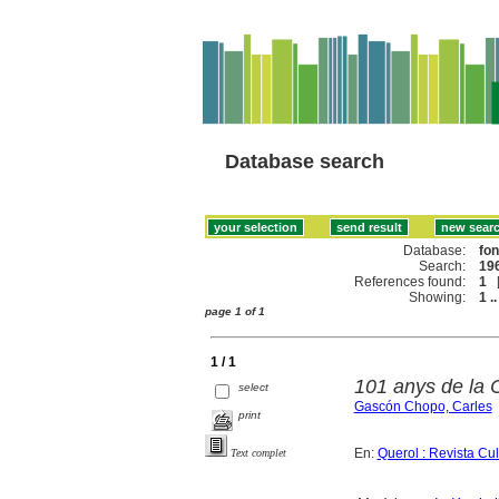
Database search
Database:
fo
Search:
196
References found:
1
Showing:
1 ..
page 1 of 1
1 / 1
101 anys de la 
select
Gascón Chopo, Carles
print
En:
Querol : Revista Cu
Text complet