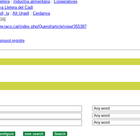
letera
;
Indústria alimentària
;
Cooperatives
va Lletera del Cadí
ll, la
;
Alt Urgell
;
Cerdanya
016]
ww.raco.cat/index.php/Querol/article/view/355387
aquest registre
in field: