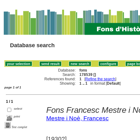
Database search
Database:
fons
Search:
178539 []
References found:
1
[
Refine the search
]
Showing:
1 .. 1
in format [
Default
]
page 1 of 1
1 / 1
Fons Francesc Mestre i N
select
print
Mestre i Noè, Francesc
Text complet
[1930?]