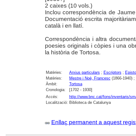
2 caixes (10 vols.)
Inclou correspondència de Jaume 
Documentació escrita majoritària
català i en llatí.
Correspondència i altra documentaci
poesies originals i còpies i una obr
la història de Tortosa.
Matèries:
Arxius particulars
;
Escriptors
;
Episto
Matèries:
Mestre i Noè, Francesc
(1866-1940) ;
Àmbit:
Tortosa
Cronologia:
[1702 - 1930]
Accés:
http://www.bnc.cat/fons/inventaris/sma
Localització:
Biblioteca de Catalunya
Enllaç permanent a aquest regis