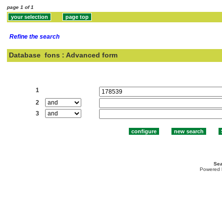
page 1 of 1
Refine the search
Database
fons : Advanced form
Search:
1
2
3
Sea
Powered