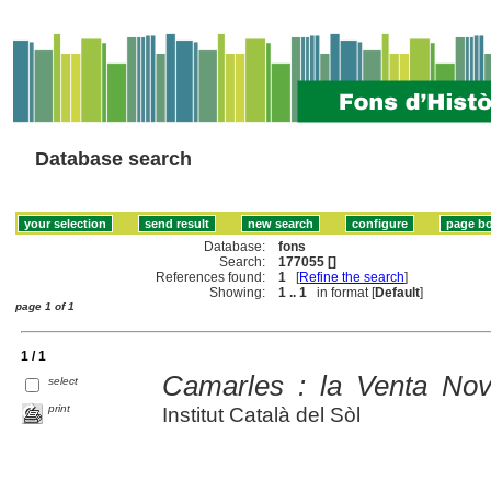
Database search
Database:
fons
Search:
177055 []
References found:
1
[
Refine the search
]
Showing:
1 .. 1
in format [
Default
]
page 1 of 1
1 / 1
Camarles : la Venta Nova
select
print
Institut Català del Sòl