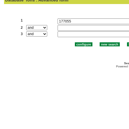
Database
fons : Advanced form
Search:
1
2
3
Sea
Powered