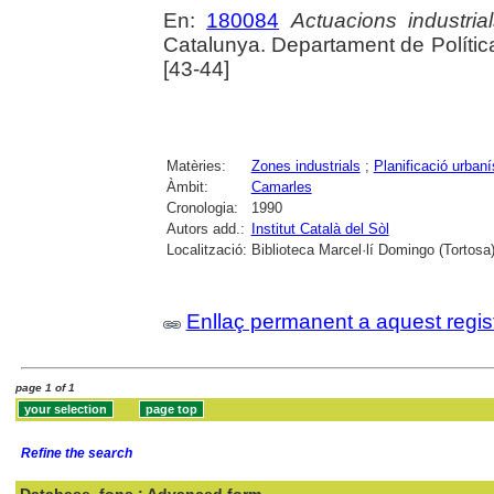
En:
180084
Actuacions industria
Catalunya. Departament de Política 
[43-44]
Matèries:
Zones industrials
;
Planificació urbaní
Àmbit:
Camarles
Cronologia:
1990
Autors add.:
Institut Català del Sòl
Localització:
Biblioteca Marcel·lí Domingo (Tortosa
Enllaç permanent a aquest regis
page 1 of 1
Refine the search