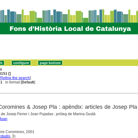
ns
151 []
[
Refine the search
]
 1
in format [
Default
]
 Coromines & Josep Pla : apèndix: articles de Josep Pla
a de Josep Ferrer i Joan Pujadas ; pròleg de Marina Gustà
Joan
ere Coromines, 2001
estudis
, 3)