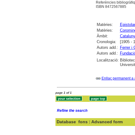
Referències bibliogràfiq
ISBN 8472567885
Matèries:
Epistolar
Matèries:
Coromine
Àmbit:
Catalun
Cronologia:
[1905 - 
Autors add.:
Ferrer i
Autors add.:
Fundaci
Localització:
Bibliote
Universi
Enllaç permanent a 
page 1 of 1
Refine the search
Database
fons : Advanced form