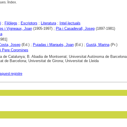
ues. Índex.
i
;
Filòlegs
;
Escriptors
;
Literatura
;
Intel·lectuals
s i Vigneaux, Joan
(1905-1997) ;
Pla i Casadevall, Josep
(1897-1981)
ya
1981]
 Costa, Josep
(Ed.) ;
Pujadas i Marquès, Joan
(Ed.) ;
Gustà, Marina
(Pr.)
ó Pere Coromines
ca de Catalunya; B. Abadia de Montserrat; Universitat Autònoma de Barcelona
tat de Barcelona; Universitat de Girona; Universitat de Lleida
aquest registre