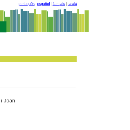
português
|
español
|
français
|
català
 i Joan