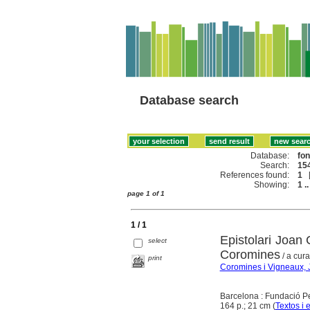
Database search
Database:
fo
Search:
154
References found:
1
Showing:
1 ..
page 1 of 1
1 / 1
Epistolari Joan
select
Coromines
/ a cur
print
Coromines i Vigneaux, 
Barcelona : Fundació P
164 p.; 21 cm (
Textos i 