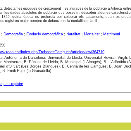
ta detectar les èpoques de creixement i les aturades de la població a Arbeca entre
car les dades absolutes de població que posseïm, descobrir algunes característi
-1850: quina època es prefereix per celebrar els casaments, quan es produ
 registren major nombre de defuncions, la mortalitat infantil.
;
Demografia
;
Evolució demogràfica
;
Natalitat
;
Mortalitat
;
Matrimoni
850
www.raco.cat/index.php/TrobadesGarrigues/article/view/364710
tat Autònoma de Barcelona; Universitat de Lleida; Universitat Rovira i Virgili; 
e Montserrat; B. Pública de Lleida; B. Municipal (L'Albagés); B. L'Atlàntida (A
ès d'Olivart (Les Borges Blanques); B. Cervià de les Garrigues; B. Joan Duc
; B. Emili Pujol (la Granadella)
aquest registre