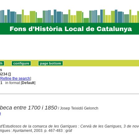
ns
234 []
[
Refine the search
]
 1
in format [
Default
]
rbeca entre 1700 i 1850
/ Josep Teixidó Gelonch
p
a d'Estudiosos de la comarca de les Garrigues : Cervià de les Garrigues, 3 de n
rigues : Ajuntament, 2003. p. 467-483 : gràf