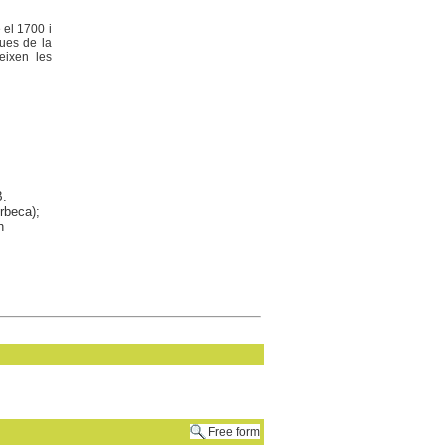
 el 1700 i
ques de la
eixen les
B.
rbeca);
h
Free form