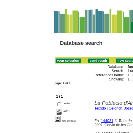
Database search
Database:
fo
Search:
144
References found:
1
Showing:
1 ..
page 1 of 1
1 / 1
La Població d'A
select
Teixidó i Gelonch, Jose
print
En:
144031
III Trobad
Text complet
2001
. Cervià de les Gar