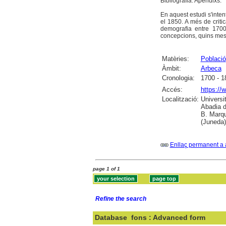
Bibliografia. Apèndixs.
En aquest estudi s'inten
el 1850. A més de criti
demografia entre 1700
concepcions, quins mesos
Matèries:
Població
Àmbit:
Arbeca
Cronologia:
1700 - 1
Accés:
https://
Localització:
Universi
Abadia d
B. Marqu
(Juneda)
Enllaç permanent a 
page 1 of 1
Refine the search
Database
fons : Advanced form