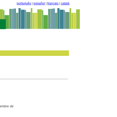
português
|
español
|
français
|
català
ovembre de