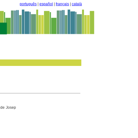
português
|
español
|
français
|
català
 de Josep