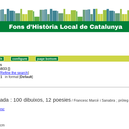
ns
933 []
[
Refine the search
]
 1
in format [
Default
]
lada : 100 dibuixos, 12 poesies
/ Francesc Marcé i Sanabra ; pròleg
esc
2
5 cm