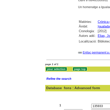
ISBN 9788483306932
Un homenatge a Igualad
Matèries:
Crònica 
Àmbit:
Igualada
Cronologia:
[2012]
Autors add.:
Elias, J
Localització:
Bibliote
Enllaç permanent a 
page 1 of 1
Refine the search
Database
fons : Advanced form
Search:
1