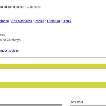
a en 100 dibuixos i 12 poesies.
gràfica
;
Arts plàstiques
;
Poesia
;
Literatura
;
Dibuix
osep
ca de Catalunya
aquest registre
in field: