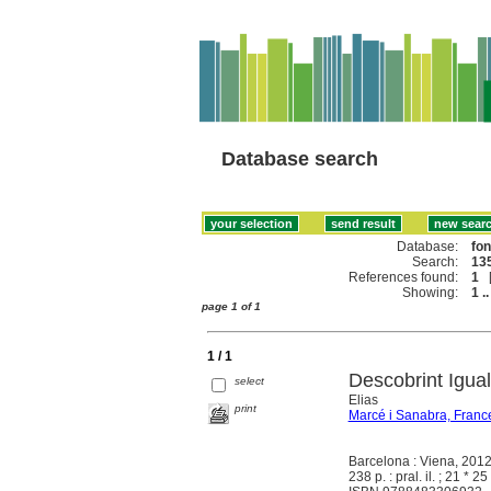
Database search
Database:
fo
Search:
135
References found:
1
Showing:
1 ..
page 1 of 1
1 / 1
Descobrint Igua
select
Elias
print
Marcé i Sanabra, Franc
Barcelona : Viena, 201
238 p. : pral. il. ; 21 * 2