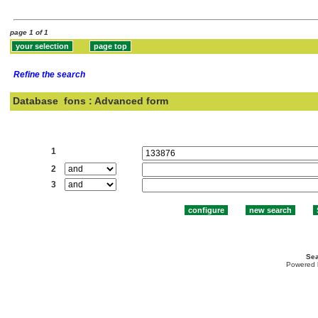
page 1 of 1
Refine the search
Database
fons : Advanced form
Search:
1
2
3
Sea
Powered