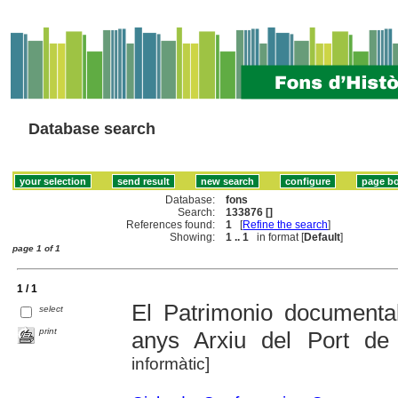
Database search
Database:
fons
Search:
133876 []
References found:
1
[
Refine the search
]
Showing:
1 .. 1
in format [
Default
]
page 1 of 1
1 / 1
El Patrimonio documental
select
print
anys Arxiu del Port de
informàtic]