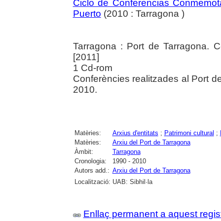
Ciclo de Conferencias Conmemota
Puerto
(2010 : Tarragona )
Tarragona : Port de Tarragona. Cen
[2011]
1 Cd-rom
Conferències realitzades al Port d
2010.
Matèries:
Arxius d'entitats
;
Patrimoni cultural
;
Matèries:
Arxiu del Port de Tarragona
Àmbit:
Tarragona
Cronologia:
1990 - 2010
Autors add.:
Arxiu del Port de Tarragona
Localització:
UAB: Sibhil·la
Enllaç permanent a aquest regis