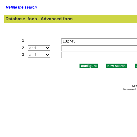
Refine the search
Database
fons : Advanced form
Search:
1
2
3
Sea
Powered