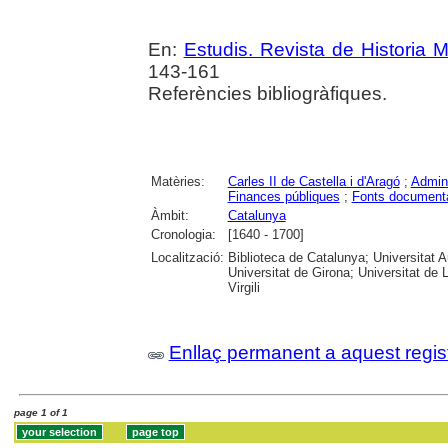
En:
Estudis. Revista de Historia 
143-161
Referències bibliogràfiques.
Matèries:
Carles II de Castella i d'Aragó
;
Admini
Finances públiques
;
Fonts document
Àmbit:
Catalunya
Cronologia:
[1640 - 1700]
Localització:
Biblioteca de Catalunya; Universitat 
Universitat de Girona; Universitat de 
Virgili
Enllaç permanent a aquest regis
page 1 of 1