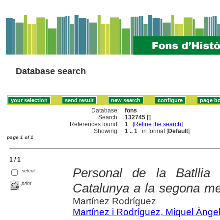
Database search
Database:
fons
Search:
132745 []
References found:
1
[
Refine the search
]
Showing:
1 .. 1
in format [
Default
]
page 1 of 1
1 / 1
Personal de la Batllia
select
print
Catalunya a la segona mei
Martínez Rodríguez
Martínez i Rodríguez, Miquel Ànge