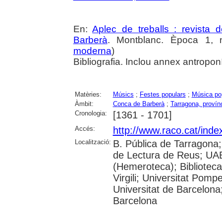
En:
Aplec de treballs : revista
Barberà
. Montblanc. Època 1, 
moderna
)
Bibliografia. Inclou annex antropo
Matèries:
Músics
;
Festes populars
;
Música po
Àmbit:
Conca de Barberà
;
Tarragona, provín
Cronologia:
[1361 - 1701]
Accés:
http://www.raco.cat/inde
Localització:
B. Pública de Tarragona
de Lectura de Reus; UAB
(Hemeroteca); Biblioteca
Virgili; Universitat Pomp
Universitat de Barcelona;
Barcelona