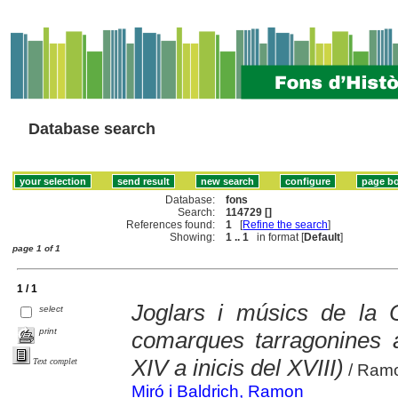
Database search
Database:
fons
Search:
114729 []
References found:
1
[
Refine the search
]
Showing:
1 .. 1
in format [
Default
]
page 1 of 1
1 / 1
Joglars i músics de la 
select
print
comarques tarragonines 
XIV a inicis del XVIII)
Text complet
/ Ramo
Miró i Baldrich, Ramon