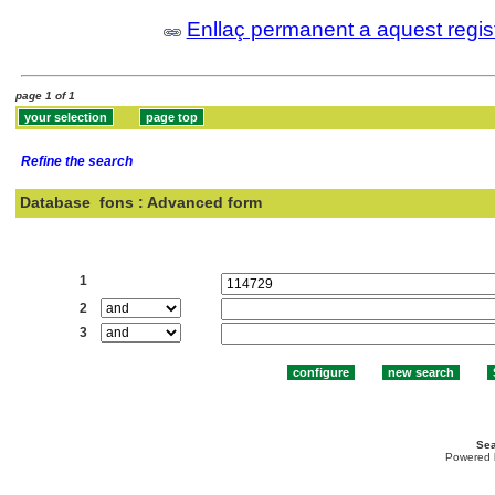
Enllaç permanent a aquest regis
page 1 of 1
Refine the search
Database
fons : Advanced form
Search:
1
2
3
Sea
Powered