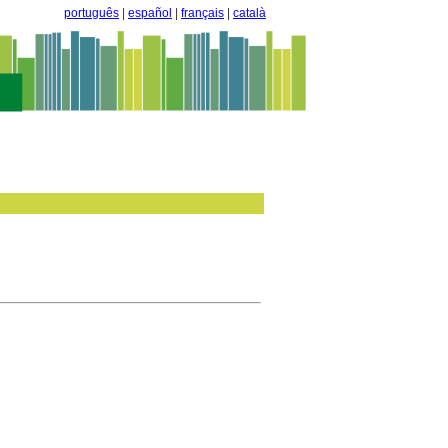
português
|
español
|
français
|
català