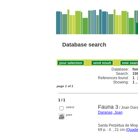
Database search
Database:
fo
Search:
108
References found:
1
Showing:
1 ..
page 1 of 1
1 / 1
Fauna 3
select
/ Joan Dar
Daranas, Joan
print
Santa Perpètua de Mog
69 p. : il. ; 21 cm (
Quader