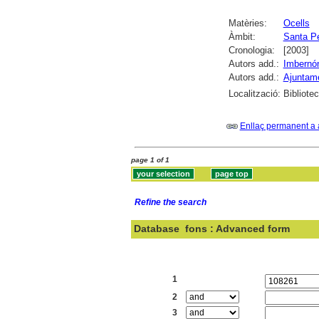
Matèries:
Ocells
Àmbit:
Santa P
Cronologia:
[2003]
Autors add.:
Imbernón
Autors add.:
Ajuntam
Localització:
Bibliote
Enllaç permanent a 
page 1 of 1
Refine the search
Database
fons : Advanced form
Search:
1
2
3