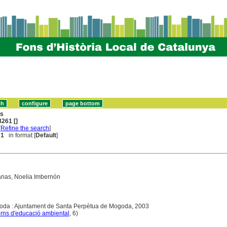
ns
261 []
[
Refine the search
]
 1
in format [
Default
]
anas, Noelia Imbernón
oda : Ajuntament de Santa Perpètua de Mogoda, 2003
ns d'educació ambiental
, 6)