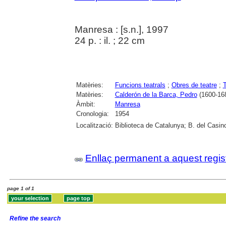
Manresa : [s.n.], 1997
24 p. : il. ; 22 cm
Matèries:
Funcions teatrals
;
Obres de teatre
;
T
Matèries:
Calderón de la Barca, Pedro
(1600-16
Àmbit:
Manresa
Cronologia:
1954
Localització:
Biblioteca de Catalunya; B. del Casin
Enllaç permanent a aquest regis
page 1 of 1
Refine the search