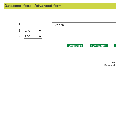
Database
fons : Advanced form
Search:
1
2
3
Sea
Powered