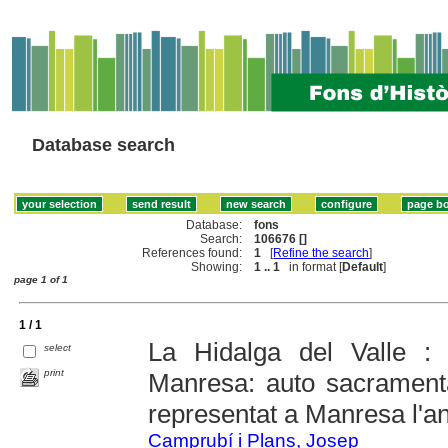
Database search
Database:
fons
Search:
106676 []
References found:
1
[
Refine the search
]
Showing:
1 .. 1
in format [
Default
]
page 1 of 1
1 / 1
La Hidalga del Valle :
select
print
Manresa: auto sacrament
representat a Manresa l'an
Camprubí i Plans, Josep