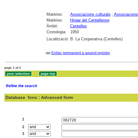
Matèries:
Associacions culturals
;
Associacions
Matèries:
Hogar del Centellense
Àmbit:
Centelles
Cronologia:
1950
Localització:
B. La Cooperativa (Centelles)
Enllaç permanent a aquest registre
page 1 of 1
Refine the search
Database
fons : Advanced form
Search:
1
2
3