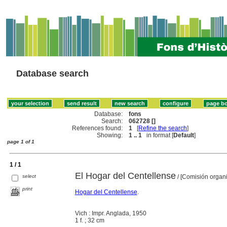
Database search
Database:
fons
Search:
062728 []
References found:
1
[
Refine the search
]
Showing:
1 .. 1
in format [
Default
]
page 1 of 1
1 / 1
El Hogar del Centellense
select
/ [Comisión organ
print
Hogar del Centellense
.
Vich : Impr. Anglada, 1950
1 f. ; 32 cm