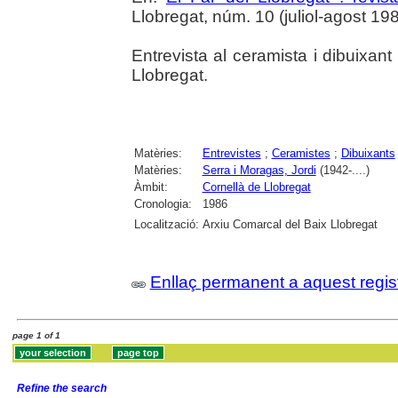
Llobregat, núm. 10 (juliol-agost 1986)
Entrevista al ceramista i dibuixan
Llobregat.
Matèries:
Entrevistes
;
Ceramistes
;
Dibuixants
Matèries:
Serra i Moragas, Jordi
(1942-....)
Àmbit:
Cornellà de Llobregat
Cronologia:
1986
Localització:
Arxiu Comarcal del Baix Llobregat
Enllaç permanent a aquest regis
page 1 of 1
Refine the search