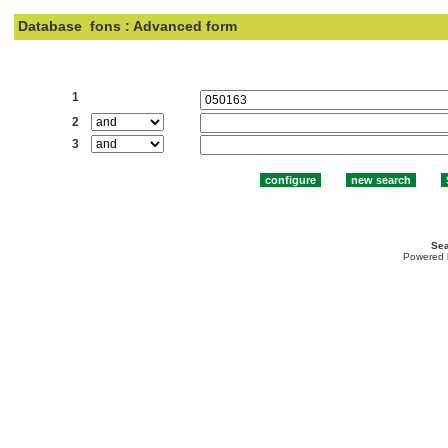
Database
fons : Advanced form
Search:
1
2
3
Sea
Powered