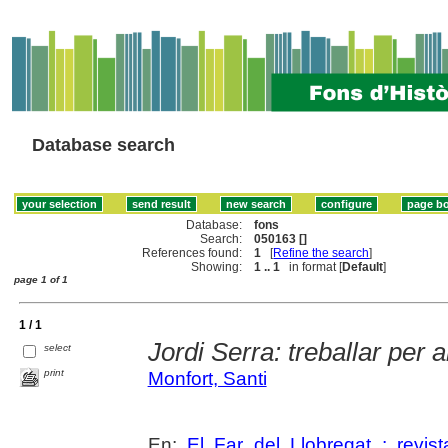
Database search
Database:
fons
Search:
050163 []
References found:
1
[
Refine the search
]
Showing:
1 .. 1
in format [
Default
]
page 1 of 1
1 / 1
Jordi Serra: treballar per a
select
print
Monfort, Santi
En:
El Far del Llobregat : revis