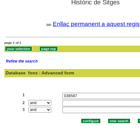
Històric de Sitges
Enllaç permanent a aquest regis
page 1 of 1
Refine the search
Database
fons : Advanced form
Search:
1
2
3