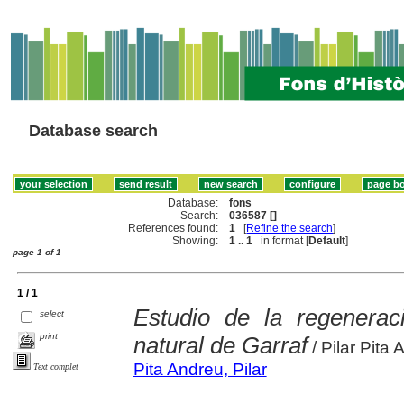
Database search
Database:
fons
Search:
036587 []
References found:
1
[
Refine the search
]
Showing:
1 .. 1
in format [
Default
]
page 1 of 1
1 / 1
Estudio de la regenerac
select
print
natural de Garraf
/ Pilar Pita
Pita Andreu, Pilar
Text complet