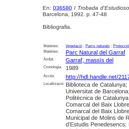
En:
036580
I Trobada d'Estudios
Barcelona, 1992. p. 47-48
Bibliografia.
Matèries:
Vegetació
;
Parcs naturals
;
Protecció
Matèries:
Parc Natural del Garraf
Àmbit:
Garraf, massís del
Cronologia:
1989
Accés:
http://hdl.handle.net/21
Localització:
Biblioteca de Catalunya;
Universitat de Barcelona;
Politècnica de Catalunya; 
Comarcal del Baix Llobr
Comarcal del Baix Llobr
Municipal de Molins de Rei
d'Estudis Penedesencs; B