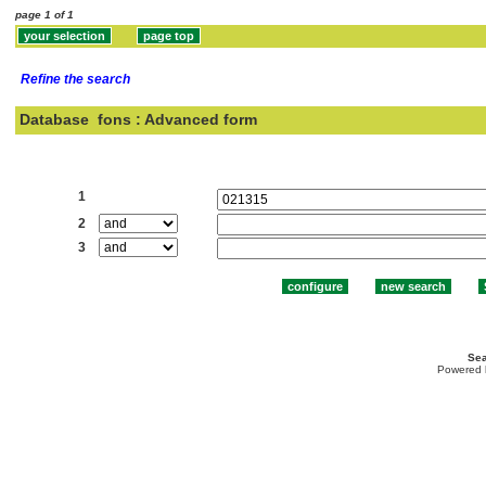
page 1 of 1
Refine the search
Database
fons : Advanced form
Search:
1
2
3
Sea
Powered