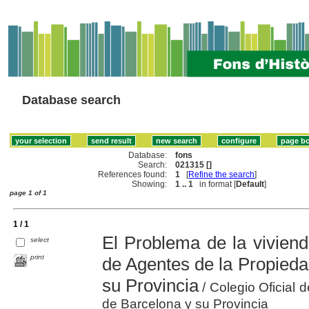
Database search
Database:
fons
Search:
021315 []
References found:
1
[
Refine the search
]
Showing:
1 .. 1
in format [
Default
]
page 1 of 1
1 / 1
El Problema de la vivienda
select
print
de Agentes de la Propieda
su Provincia
/ Colegio Oficial 
de Barcelona y su Provincia