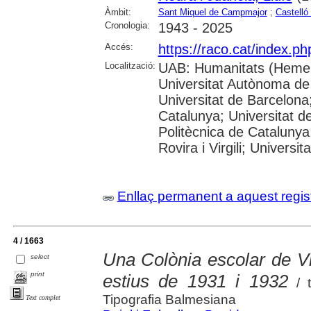
Àmbit:
Sant Miquel de Campmajor
;
Castelló
Cronologia:
1943 - 2025
Accés:
https://raco.cat/index.p
Localització:
UAB: Humanitats (Hemer
Universitat Autònoma de
Universitat de Barcelona;
Catalunya; Universitat de
Politècnica de Catalunya
Rovira i Virgili; Universi
Enllaç permanent a aquest regis
4 / 1663
Una Colònia escolar de Vi
select
print
estius de 1931 i 1932
/ t
Tipografia Balmesiana
Text complet