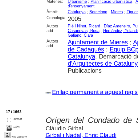
Matèries:
Urbanisme
;
Planificació urbanística
;
A
d'ensenyament
Àmbit:
Catalunya
;
Barcelona
;
Mieres
;
Figue
Cronologia:
2005
Autors
Pié i Ninot, Ricard
;
Díaz Ameneiro, Pur
add.:
Casanovas, Rosa
;
Hernández, Yoland
Galiano, Clara
Autors
Ajuntament de Mieres
;
A
add.:
de Cadaqués
;
Equip BC
Catalunya
. Demarcació d
d'Arquitectes de Catalun
Publicacions
Enllaç permanent a aquest regis
17 / 1663
Orígen del Condado de So
select
print
Cláudio Girbal
Girbal i Nadal, Enric Claudi
Text complet