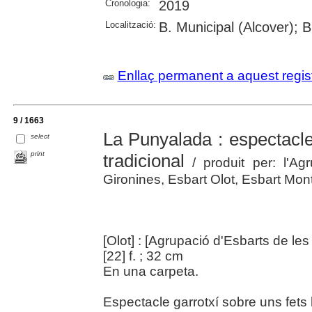
Cronologia:
2019
Localització:
B. Municipal (Alcover); B
Enllaç permanent a aquest regis
9 / 1663
La Punyalada : espectacle 
select
print
tradicional
/ produit per: l'A
Gironines, Esbart Olot, Esbart Mont
[Olot] : [Agrupació d'Esbarts de l
[22] f. ; 32 cm
En una carpeta.
Espectacle garrotxí sobre uns fets h