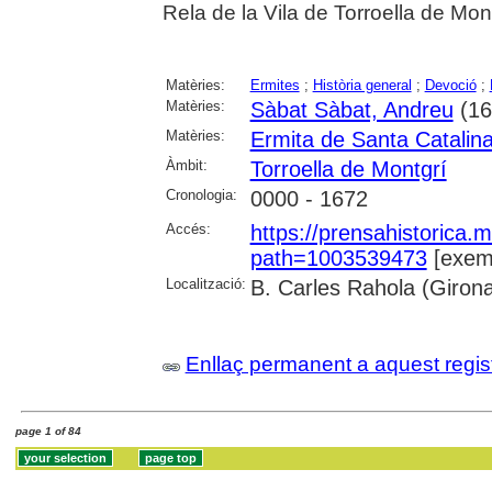
Rela de la Vila de Torroella de Mont
Matèries:
Ermites
;
Història general
;
Devoció
;
Matèries:
Sàbat Sàbat, Andreu
(16
Matèries:
Ermita de Santa Catalina
Àmbit:
Torroella de Montgrí
Cronologia:
0000 - 1672
Accés:
https://prensahistorica
path=1003539473
[exemp
Localització:
B. Carles Rahola (Giron
Enllaç permanent a aquest regis
page 1 of 84