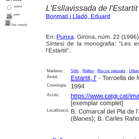
L'Esllavissada de l'Estartit
select
print
Bonmatí i Lladó, Eduard
Text complet
En:
Punxa
. Girona, núm. 22 (1996) , 
Síntesi de la monografia: "Les e
l'Estartit".
Matèries:
Sòls
;
Relleu
;
Riscos naturals
;
Urba
Àmbit:
Estartit, l'
- Torroella de 
Cronologia:
1994
Accés:
https://www.catgi.cat/i
[exemplar complet]
Localització:
B. Comarcal del Pla de 
(Blanes); B. Carles Raho