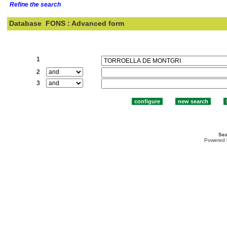
Refine the search
Database
FONS : Advanced form
Search:
1
2
3
Sea
Powered