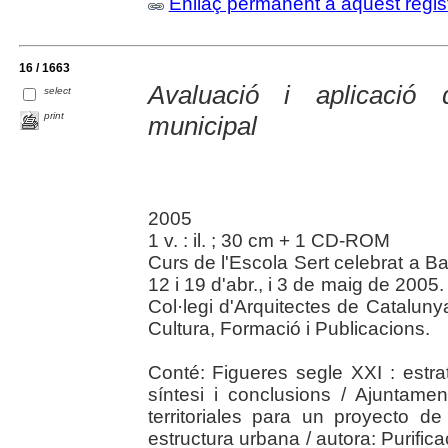
Enllaç permanent a aquest regis
16 / 1663
Avaluació i aplicació 
select
print
municipal
2005
1 v. : il. ; 30 cm + 1 CD-ROM
Curs de l'Escola Sert celebrat a Ba
12 i 19 d'abr., i 3 de maig de 2005.
Col·legi d'Arquitectes de Catalun
Cultura, Formació i Publicacions.
Conté: Figueres segle XXI : estrat
síntesi i conclusions / Ajuntame
territoriales para un proyecto d
estructura urbana / autora: Purifica