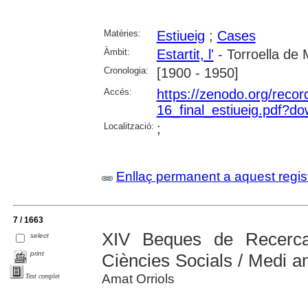
Matèries:
Estiueig
;
Cases
Àmbit:
Estartit, l'
- Torroella de 
Cronologia:
[1900 - 1950]
Accés:
https://zenodo.org/record
16_final_estiueig.pdf?d
Localització:
;
Enllaç permanent a aquest regis
7 / 1663
XIV Beques de Recerca
select
print
Ciències Socials / Medi a
Amat Orriols
Text complet