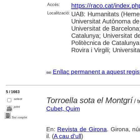
Accés:
https://raco.cat/index.p
Localització:
UAB: Humanitats (Hemer
Universitat Autònoma de
Universitat de Barcelona;
Catalunya; Universitat de
Politècnica de Catalunya
Rovira i Virgili; Universi
Enllaç permanent a aquest regis
5 / 1663
Torroella sota el Montgrí
select
/ 
print
Cubet, Quim
Text complet
En:
Revista de Girona
. Girona, nú
il. (
A cau d'ull
)