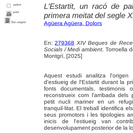
L'Estartit, un racó de pa
select
print
primera meitat del segle 
Agüera Agüera, Dolors
Text complet
En:
279368
XIV Beques de Recerc
Socials / Medi ambient
. Torroella 
Montgrí, [2025]
Aquest estudi analitza l'origen
d'estiueig de l'Estartit durant la 
fonts documentals, testimonis 
reconstrueix com l'arribada dels 
petit nucli mariner en un refug
tranquil·litat. El treball identifica 
seus promotors i les tipologies a
inicis de l'estiueig van contri
desenvolupament posterior de la loc