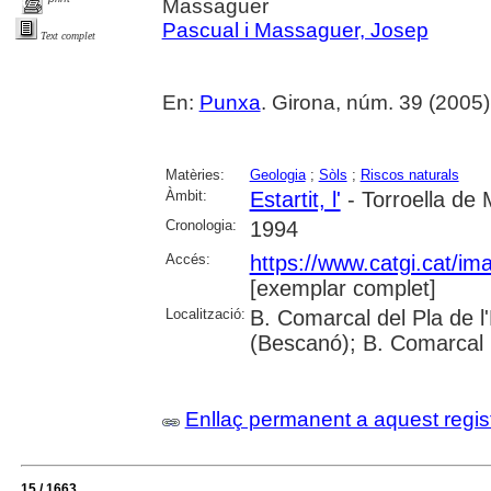
Massaguer
Pascual i Massaguer, Josep
Text complet
En:
Punxa
. Girona, núm. 39 (2005) , 
Matèries:
Geologia
;
Sòls
;
Riscos naturals
Àmbit:
Estartit, l'
- Torroella de 
Cronologia:
1994
Accés:
https://www.catgi.cat/i
[exemplar complet]
Localització:
B. Comarcal del Pla de l
(Bescanó); B. Comarcal 
Enllaç permanent a aquest regis
15 / 1663