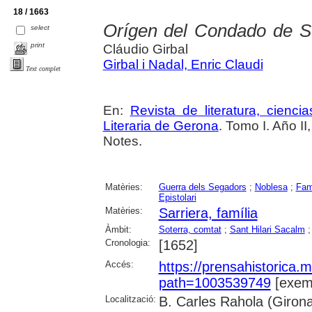
18 / 1663
Orígen del Condado de So
select
print
Cláudio Girbal
Girbal i Nadal, Enric Claudi
Text complet
En:
Revista de literatura, cienc
Literaria de Gerona
. Tomo I. Año I
Notes.
Matèries:
Guerra dels Segadors
;
Noblesa
;
Fam
Epistolari
Matèries:
Sarriera, família
Àmbit:
Soterra, comtat
;
Sant Hilari Sacalm
Cronologia:
[1652]
Accés:
https://prensahistorica
path=1003539749
[exemp
Localització:
B. Carles Rahola (Giron