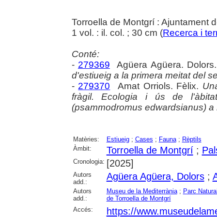
Torroella de Montgrí : Ajuntament d
1 vol. : il. col. ; 30 cm (
Recerca i terr
Conté:
-
279369
Agüera Agüera. Dolors
d'estiueig a la primera meitat del s
-
279370
Amat Orriols. Fèlix.
Una
fràgil. Ecologia i ús de l'àbi
(psammodromus edwardsianus) a l
Matèries:
Estiueig
;
Cases
;
Fauna
;
Rèptils
Àmbit:
Torroella de Montgrí
;
Pal
Cronologia:
[2025]
Autors
Agüera Agüera, Dolors
;
A
add.:
Autors
Museu de la Mediterrània
;
Parc Natural
add.:
de Torroella de Montgrí
Accés:
https://www.museudelamedi