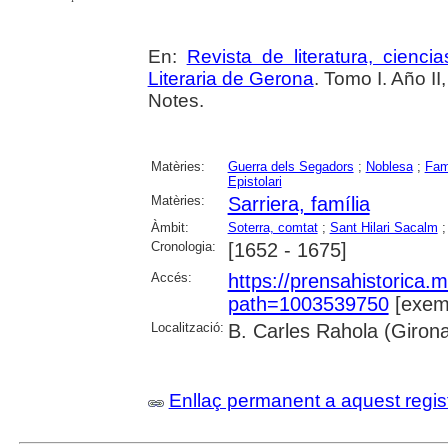
En:
Revista de literatura, cienc
Literaria de Gerona
. Tomo I. Año II
Notes.
Matèries:
Guerra dels Segadors
;
Noblesa
;
Fam
Epistolari
Matèries:
Sarriera, família
Àmbit:
Soterra, comtat
;
Sant Hilari Sacalm
Cronologia:
[1652 - 1675]
Accés:
https://prensahistorica
path=1003539750
[exemp
Localització:
B. Carles Rahola (Giron
Enllaç permanent a aquest regis