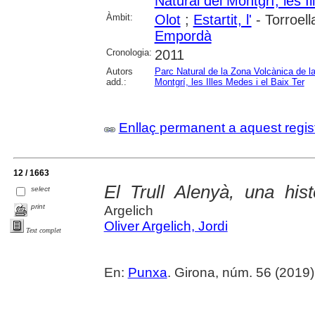
Natural del Montgrí, les I
Àmbit:
Olot
;
Estartit, l'
- Torroell
Empordà
Cronologia:
2011
Autors
Parc Natural de la Zona Volcànica de l
add.:
Montgrí, les Illes Medes i el Baix Ter
Enllaç permanent a aquest regis
12 / 1663
El Trull Alenyà, una hist
select
print
Argelich
Oliver Argelich, Jordi
Text complet
En:
Punxa
. Girona, núm. 56 (2019) , 