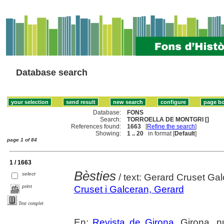
Database search
Database:
FONS
Search:
TORROELLA DE MONTGRI []
References found:
1663
[
Refine the search
]
Showing:
1 .. 20
in format [
Default
]
page 1 of 84
1 / 1663
Bèsties
select
/ text: Gerard Cruset Gal
print
Cruset i Galceran, Gerard
Text complet
En:
Revista de Girona
. Girona, n