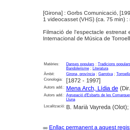
[Girona] : Gorbs Comunicació, [199
1 videocasset (VHS) (ca. 75 min) : s
Filmació de l'espectacle estrenat 
Internacional de Música de Torroel
Matèries:
Danses populars
;
Tradicions popular
Bandolerisme
;
Literatura
Àmbit:
Girona, província
;
Garrotxa
;
Torroell
Cronologia:
[1872 - 1997]
Autors add.:
Mena Arch, Lídia de
(Dir
Autors add.:
Agrupació d'Esbarts de les Comarque
Lluna
Localització:
B. Marià Vayreda (Olot);
Enllaç permanent a aquest regis