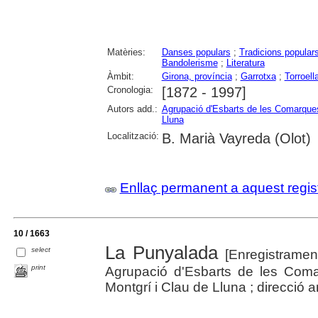
Matèries:
Danses populars
;
Tradicions popular
Bandolerisme
;
Literatura
Àmbit:
Girona, província
;
Garrotxa
;
Torroell
Cronologia:
[1872 - 1997]
Autors add.:
Agrupació d'Esbarts de les Comarque
Lluna
Localització:
B. Marià Vayreda (Olot)
Enllaç permanent a aquest regis
10 / 1663
La Punyalada
select
[Enregistramen
print
Agrupació d'Esbarts de les Coma
Montgrí i Clau de Lluna ; direcció a