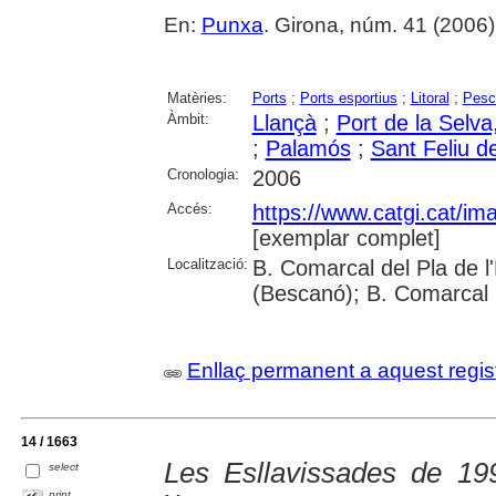
En:
Punxa
. Girona, núm. 41 (2006) , 
Matèries:
Ports
;
Ports esportius
;
Litoral
;
Pesc
Àmbit:
Llançà
;
Port de la Selva,
;
Palamós
;
Sant Feliu d
Cronologia:
2006
Accés:
https://www.catgi.cat/i
[exemplar complet]
Localització:
B. Comarcal del Pla de l
(Bescanó); B. Comarcal 
Enllaç permanent a aquest regis
14 / 1663
Les Esllavissades de 1994
select
print