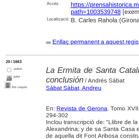
Accés:
https://prensahistorica
path=1003539748
[exemp
Localització:
B. Carles Rahola (Giron
Enllaç permanent a aquest regis
20 / 1663
La Ermita de Santa Catali
select
print
conclusión
/ Andrés Sábat
Sàbat Sàbat, Andreu
Text complet
En:
Revista de Gerona
. Tomo XVII
294-302
Inclou transcripció de: "Llibre de 
Alexandrina; y de sa Santa Casa e
de aquella dit Font Aribosa const