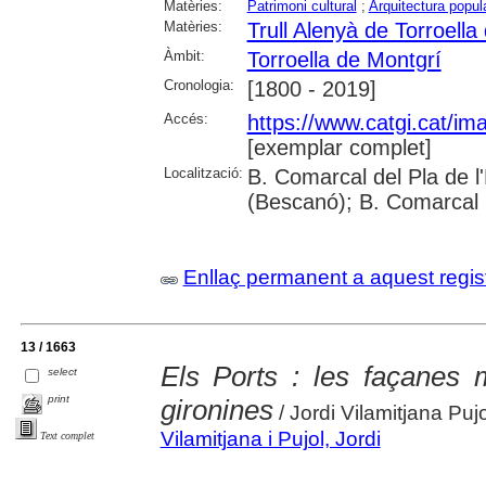
Matèries:
Patrimoni cultural
;
Arquitectura popul
Matèries:
Trull Alenyà de Torroella
Àmbit:
Torroella de Montgrí
Cronologia:
[1800 - 2019]
Accés:
https://www.catgi.cat/i
[exemplar complet]
Localització:
B. Comarcal del Pla de l
(Bescanó); B. Comarcal 
Enllaç permanent a aquest regis
13 / 1663
Els Ports : les façanes
select
print
gironines
/ Jordi Vilamitjana Pujo
Vilamitjana i Pujol, Jordi
Text complet