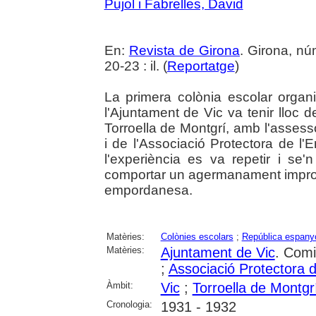
Pujol i Fabrelles, David
En:
Revista de Girona
. Girona, n
20-23 : il. (
Reportatge
)
La primera colònia escolar organ
l'Ajuntament de Vic va tenir lloc d
Torroella de Montgrí, amb l'asses
i de l'Associació Protectora de l
l'experiència es va repetir i se
comportar un agermanament improvis
empordanesa.
Matèries:
Colònies escolars
;
República espanyo
Matèries:
Ajuntament de Vic
. Comi
;
Associació Protectora 
Àmbit:
Vic
;
Torroella de Montgr
Cronologia:
1931 - 1932