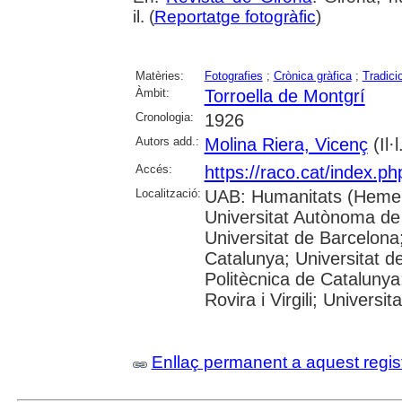
il. (
Reportatge fotogràfic
)
Matèries:
Fotografies
;
Crònica gràfica
;
Tradici
Àmbit:
Torroella de Montgrí
Cronologia:
1926
Autors add.:
Molina Riera, Vicenç
(Il·l
Accés:
https://raco.cat/index.p
Localització:
UAB: Humanitats (Hemer
Universitat Autònoma de
Universitat de Barcelona;
Catalunya; Universitat de
Politècnica de Catalunya
Rovira i Virgili; Universi
Enllaç permanent a aquest regis