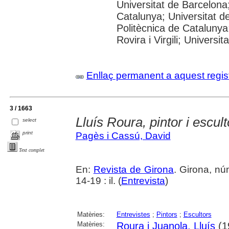
Universitat de Barcelona;
Catalunya; Universitat de
Politècnica de Catalunya
Rovira i Virgili; Universi
Enllaç permanent a aquest regis
3 / 1663
Lluís Roura, pintor i escult
select
print
Pagès i Cassú, David
Text complet
En:
Revista de Girona
. Girona, n
14-19 : il. (
Entrevista
)
Matèries:
Entrevistes
;
Pintors
;
Escultors
Matèries:
Roura i Juanola, Lluís
(19