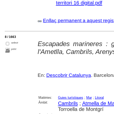
territori 16 digital.pdf
Enllaç permanent a aquest regis
8 / 1663
Escapades marineres : g
select
print
l'Ametlla, Cambrils, Arenys 
En:
Descobrir Catalunya
. Barcelon
Matèries:
Guies turístiques
;
Mar
;
Litoral
Àmbit:
Cambrils
;
Atmella de Mar
Torroella de Montgrí