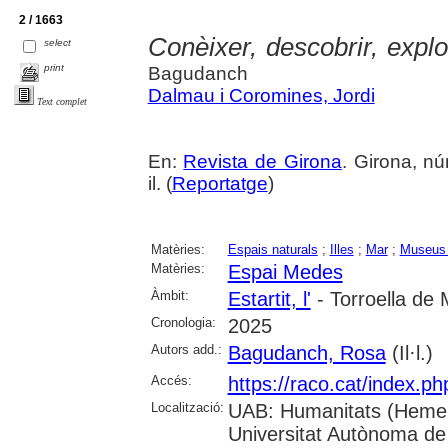
2 / 1663
Conèixer, descobrir, explo
select
print
Bagudanch
Dalmau i Coromines, Jordi
Text complet
En:
Revista de Girona
. Girona, nú
il. (
Reportatge
)
Matèries:
Espais naturals
;
Illes
;
Mar
;
Museus 
Matèries:
Espai Medes
Àmbit:
Estartit, l'
- Torroella de 
Cronologia:
2025
Autors add.:
Bagudanch, Rosa
(Il·l.)
Accés:
https://raco.cat/index.p
Localització:
UAB: Humanitats (Hemer
Universitat Autònoma de