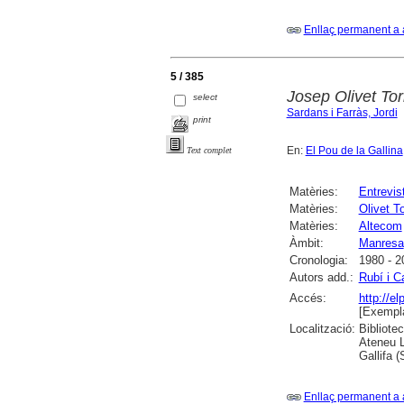
Enllaç permanent a 
5 / 385
Josep Olivet Tor
select
Sardans i Farràs, Jordi
print
En:
El Pou de la Gallina
Text complet
Matèries:
Entrevis
Matèries:
Olivet T
Matèries:
Altecom
Àmbit:
Manresa
Cronologia:
1980 - 2
Autors add.:
Rubí i C
Accés:
http://e
[Exempla
Localització:
Bibliote
Ateneu L
Gallifa 
Enllaç permanent a 