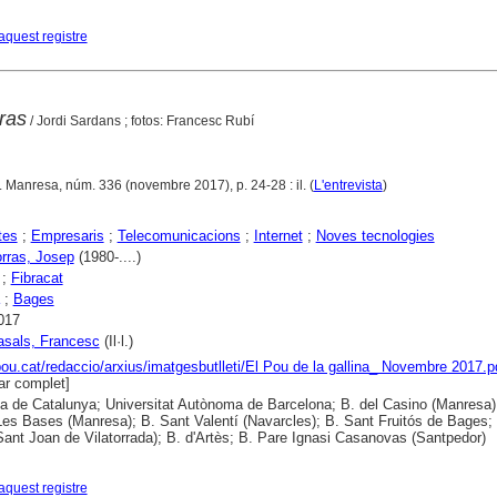
aquest registre
ras
/ Jordi Sardans ; fotos: Francesc Rubí
. Manresa, núm. 336 (novembre 2017), p. 24-28 : il. (
L'entrevista
)
tes
;
Empresaris
;
Telecomunicacions
;
Internet
;
Noves tecnologies
orras, Josep
(1980-....)
;
Fibracat
;
Bages
017
asals, Francesc
(Il·l.)
lpou.cat/redaccio/arxius/imatgesbutlleti/El Pou de la gallina_ Novembre 2017.p
r complet]
ca de Catalunya; Universitat Autònoma de Barcelona; B. del Casino (Manresa)
es Bases (Manresa); B. Sant Valentí (Navarcles); B. Sant Fruitós de Bages; 
(Sant Joan de Vilatorrada); B. d'Artès; B. Pare Ignasi Casanovas (Santpedor)
aquest registre