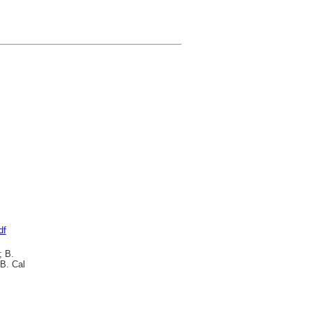
df
; B.
B. Cal