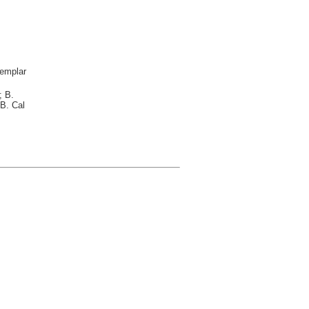
emplar
; B.
B. Cal