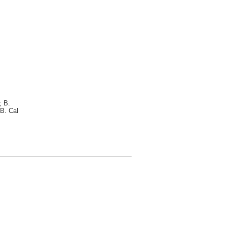
; B.
B. Cal