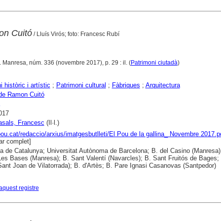
on Cuitó
/ Lluís Virós; foto: Francesc Rubí
. Manresa, núm. 336 (novembre 2017), p. 29 : il. (
Patrimoni ciutadà
)
 històric i artístic
;
Patrimoni cultural
;
Fàbriques
;
Arquitectura
 de Ramon Cuitó
017
asals, Francesc
(Il·l.)
lpou.cat/redaccio/arxius/imatgesbutlleti/El Pou de la gallina_ Novembre 2017.p
r complet]
ca de Catalunya; Universitat Autònoma de Barcelona; B. del Casino (Manresa)
es Bases (Manresa); B. Sant Valentí (Navarcles); B. Sant Fruitós de Bages; 
(Sant Joan de Vilatorrada); B. d'Artès; B. Pare Ignasi Casanovas (Santpedor)
aquest registre