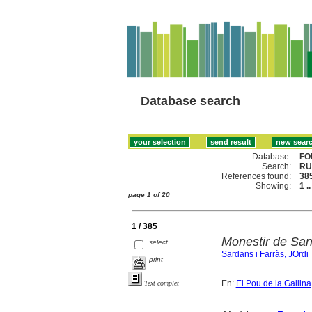
Database search
Database:
FO
Search:
RU
References found:
38
Showing:
1 .
page 1 of 20
1 / 385
Monestir de San
select
Sardans i Farràs, JOrdi
print
En:
El Pou de la Gallina
Text complet