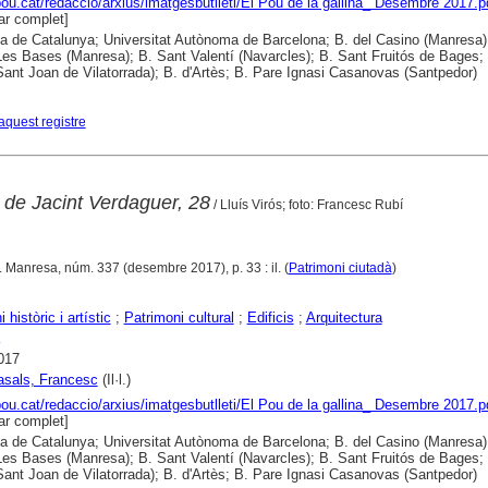
lpou.cat/redaccio/arxius/imatgesbutlleti/El Pou de la gallina_ Desembre 2017.p
r complet]
ca de Catalunya; Universitat Autònoma de Barcelona; B. del Casino (Manresa)
es Bases (Manresa); B. Sant Valentí (Navarcles); B. Sant Fruitós de Bages; 
(Sant Joan de Vilatorrada); B. d'Artès; B. Pare Ignasi Casanovas (Santpedor)
aquest registre
er de Jacint Verdaguer, 28
/ Lluís Virós; foto: Francesc Rubí
. Manresa, núm. 337 (desembre 2017), p. 33 : il. (
Patrimoni ciutadà
)
 històric i artístic
;
Patrimoni cultural
;
Edificis
;
Arquitectura
017
asals, Francesc
(Il·l.)
lpou.cat/redaccio/arxius/imatgesbutlleti/El Pou de la gallina_ Desembre 2017.p
r complet]
ca de Catalunya; Universitat Autònoma de Barcelona; B. del Casino (Manresa)
es Bases (Manresa); B. Sant Valentí (Navarcles); B. Sant Fruitós de Bages; 
(Sant Joan de Vilatorrada); B. d'Artès; B. Pare Ignasi Casanovas (Santpedor)