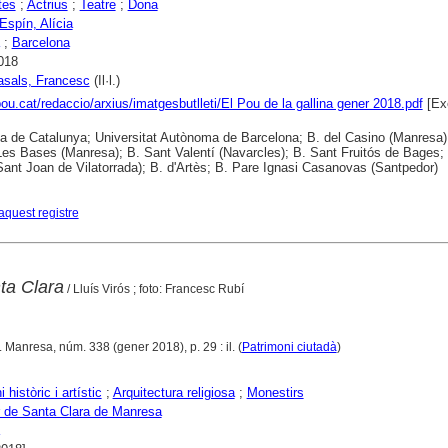
tes
;
Actrius
;
Teatre
;
Dona
Espín, Alícia
;
Barcelona
018
asals, Francesc
(Il·l.)
lpou.cat/redaccio/arxius/imatgesbutlleti/El Pou de la gallina gener 2018.pdf
[Ex
ca de Catalunya; Universitat Autònoma de Barcelona; B. del Casino (Manresa)
es Bases (Manresa); B. Sant Valentí (Navarcles); B. Sant Fruitós de Bages; 
(Sant Joan de Vilatorrada); B. d'Artès; B. Pare Ignasi Casanovas (Santpedor)
aquest registre
ta Clara
/ Lluís Virós ; foto: Francesc Rubí
. Manresa, núm. 338 (gener 2018), p. 29 : il. (
Patrimoni ciutadà
)
 històric i artístic
;
Arquitectura religiosa
;
Monestirs
 de Santa Clara de Manresa