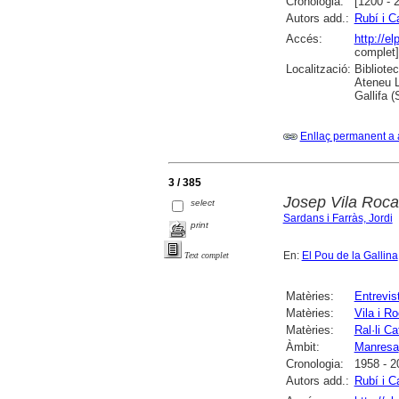
Cronologia:
[1200 - 
Autors add.:
Rubí i C
Accés:
http://e
complet]
Localització:
Bibliote
Ateneu L
Gallifa 
Enllaç permanent a 
3 / 385
Josep Vila Roca
select
Sardans i Farràs, Jordi
print
En:
El Pou de la Gallina
Text complet
Matèries:
Entrevis
Matèries:
Vila i R
Matèries:
Ral·li C
Àmbit:
Manresa
Cronologia:
1958 - 2
Autors add.:
Rubí i C