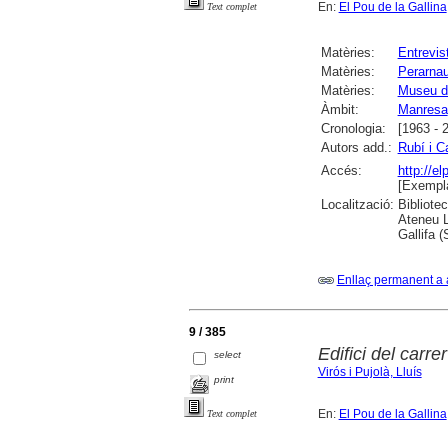
En:
El Pou de la Gallina
Text complet
Matèries:
Entrevis
Matèries:
Perarnau
Matèries:
Museu de
Àmbit:
Manresa
Cronologia:
[1963 - 
Autors add.:
Rubí i C
Accés:
http://e
[Exempla
Localització:
Bibliote
Ateneu L
Gallifa 
Enllaç permanent a 
9 / 385
Edifici del carre
select
Virós i Pujolà, Lluís
print
En:
El Pou de la Gallina
Text complet