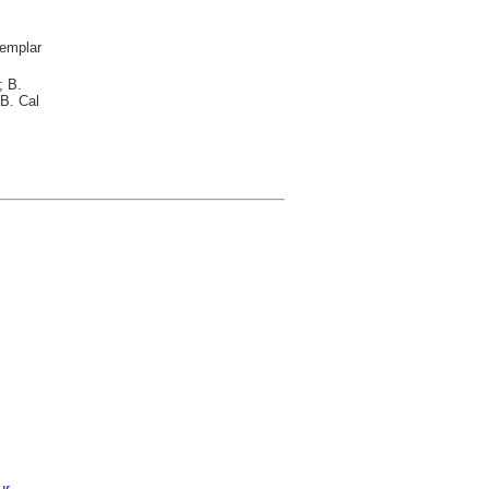
emplar
; B.
B. Cal