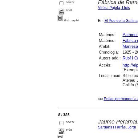
Fàbrica de Ram
select
Virós i Pujolà, Lluís
print
En:
El Pou de la Gallina
Text complet
Matèries:
Patrimoni
Matèries:
Fàbrica
Àmbit:
Manresa
Cronologia:
1925 - 2
Autors add.:
Rubí i C
Accés:
http://e
[Exempla
Localització:
Bibliote
Ateneu L
Gallifa 
Enllaç permanent a 
8 / 385
Jaume Perarnau
select
Sardans i Farràs, Jordi
print