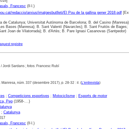
2018]
asals, Francesc
(Il·l.)
lpou.cat/redaccio/arxius/imatgesbutlleti/El Pou de la gallina gener 2018.pdf
[Ex
ca de Catalunya; Universitat Autònoma de Barcelona; B. del Casino (Manresa)
es Bases (Manresa); B. Sant Valentí (Navarcles); B. Sant Fruitós de Bages; 
(Sant Joan de Vilatorrada); B. d'Artès; B. Pare Ignasi Casanovas (Santpedor)
aquest registre
/ Jordi Sardans ; fotos: Francesc Rubí
. Manresa, núm. 337 (desembre 2017), p. 28-32 : il. (
L'entrevista
)
tes
;
Competicions esportives
;
Motociclisme
;
Esports de motor
oca, Pep
(1958-....)
atalunya
;
Catalunya
017
asals, Francesc
(Il·l.)