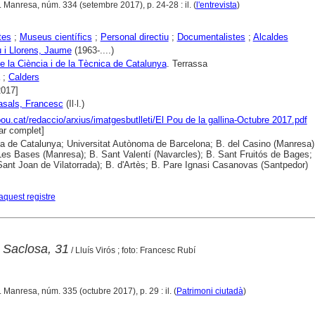
. Manresa, núm. 334 (setembre 2017), p. 24-28 : il. (
l'entrevista
)
tes
;
Museus científics
;
Personal directiu
;
Documentalistes
;
Alcaldes
 i Llorens, Jaume
(1963-....)
 la Ciència i de la Tècnica de Catalunya
. Terrassa
;
Calders
2017]
asals, Francesc
(Il·l.)
lpou.cat/redaccio/arxius/imatgesbutlleti/El Pou de la gallina-Octubre 2017.pdf
r complet]
ca de Catalunya; Universitat Autònoma de Barcelona; B. del Casino (Manresa)
es Bases (Manresa); B. Sant Valentí (Navarcles); B. Sant Fruitós de Bages; 
(Sant Joan de Vilatorrada); B. d'Artès; B. Pare Ignasi Casanovas (Santpedor)
aquest registre
r Saclosa, 31
/ Lluís Virós ; foto: Francesc Rubí
. Manresa, núm. 335 (octubre 2017), p. 29 : il. (
Patrimoni ciutadà
)