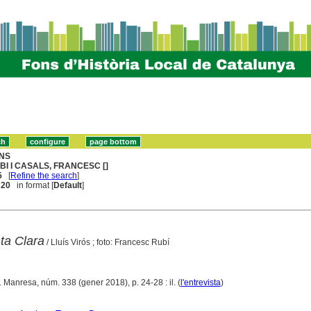
NS
BI I CASALS, FRANCESC []
5
[
Refine the search
]
. 20
in format [
Default
]
ta Clara
/ Lluís Virós ; foto: Francesc Rubí
. Manresa, núm. 338 (gener 2018), p. 24-28 : il. (
l'entrevista
)