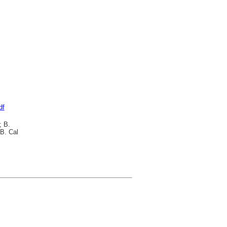
df
; B.
B. Cal