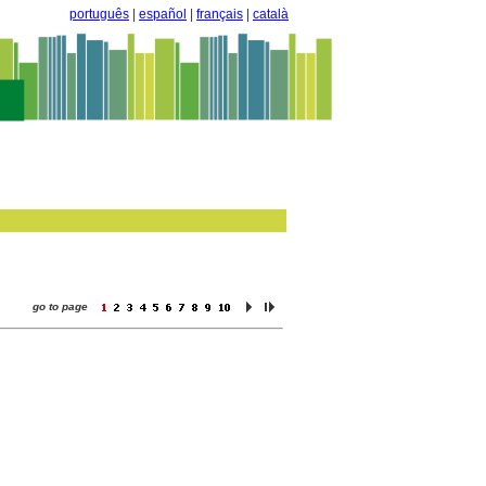
português
|
español
|
français
|
català
go to page