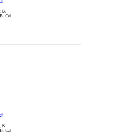
df
; B.
B. Cal
df
; B.
B. Cal