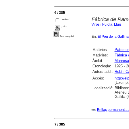
6 / 385
Fàbrica de Ram
select
Virós i Pujolà, Lluís
print
En:
El Pou de la Gallina
Text complet
Matèries:
Patrimoni
Matèries:
Fàbrica
Àmbit:
Manresa
Cronologia:
1925 - 2
Autors add.:
Rubí i C
Accés:
http://e
[Exempla
Localització:
Bibliote
Ateneu L
Gallifa 
Enllaç permanent a 
7 / 385