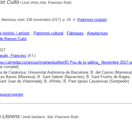
on Cuitó
/ Lluís Virós; foto: Francesc Rubí
. Manresa, núm. 336 (novembre 2017), p. 29 : il. (
Patrimoni ciutadà
)
 històric i artístic
;
Patrimoni cultural
;
Fàbriques
;
Arquitectura
 de Ramon Cuitó
017
asals, Francesc
(Il·l.)
lpou.cat/redaccio/arxius/imatgesbutlleti/El Pou de la gallina_ Novembre 2017.p
r complet]
ca de Catalunya; Universitat Autònoma de Barcelona; B. del Casino (Manresa)
es Bases (Manresa); B. Sant Valentí (Navarcles); B. Sant Fruitós de Bages; 
(Sant Joan de Vilatorrada); B. d'Artès; B. Pare Ignasi Casanovas (Santpedor)
aquest registre
 Llorens
/ Jordi Sardans ; foto: Francesc Rubí