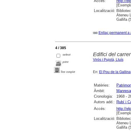
Accés:
http://e
[Exempla
Localització:
Bibliote
Ateneu L
Gallifa 
Enllaç permanent a 
4 / 385
Edifici del carr
select
Virós i Pujolà, Lluís
print
En:
El Pou de la Gallina
Text complet
Matèries:
Patrimoni
Àmbit:
Manresa
Cronologia:
1968 - 2
Autors add.:
Rubí i C
Accés:
http://e
[Exempla
Localització:
Bibliote
Ateneu L
Gallifa 