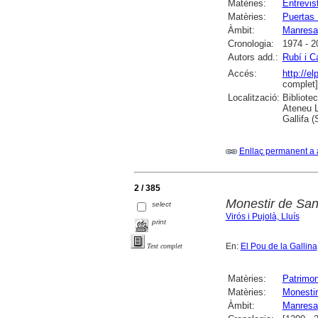
Matèries:
Entrevis
Matèries:
Puertas 
Àmbit:
Manresa
Cronologia:
1974 - 2
Autors add.:
Rubí i C
Accés:
http://e
complet]
Localització:
Bibliote
Ateneu L
Gallifa 
Enllaç permanent a 
2 / 385
Monestir de San
select
Virós i Pujolà, Lluís
print
En:
El Pou de la Gallina
Text complet
Matèries:
Patrimoni
Matèries:
Monestir
Àmbit:
Manresa