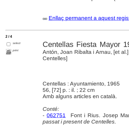
Enllaç permanent a aquest regis
2 / 4
Centellas Fiesta Mayor 1
select
print
Antón, Joan Ribalta i Arnau, [et al.
Centelles]
Centellas : Ayuntamiento, 1965
56, [72] p. : il. ; 22 cm
Amb alguns articles en català.
Conté:
-
062751
Font i Rius. Josep Ma
passat i present de Centelles.