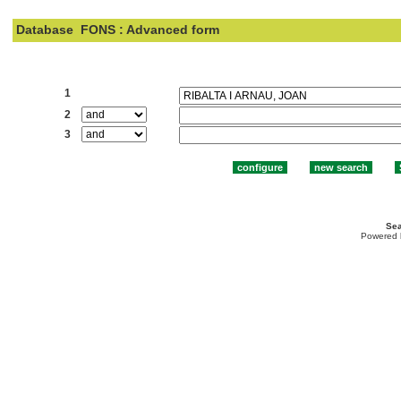
Database
FONS : Advanced form
Search:
1
2
3
Sea
Powered