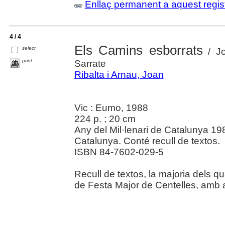
Enllaç permanent a aquest regis
4 / 4
Els Camins esborrats
select
/ Jo
print
Sarrate
Ribalta i Arnau, Joan
Vic : Eumo, 1988
224 p. ; 20 cm
Any del Mil·lenari de Catalunya 19
Catalunya. Conté recull de textos.
ISBN 84-7602-029-5
Recull de textos, la majoria dels 
de Festa Major de Centelles, amb a