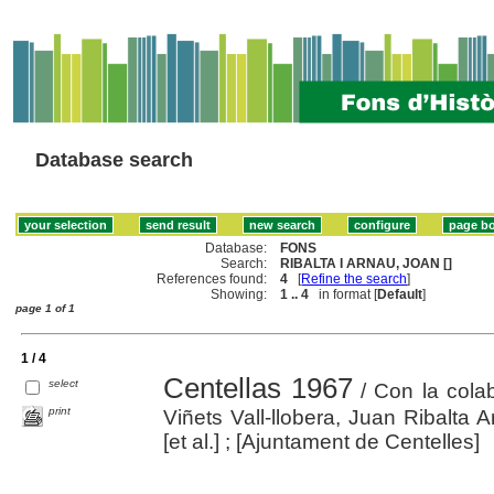
Database search
Database:
FONS
Search:
RIBALTA I ARNAU, JOAN []
References found:
4
[
Refine the search
]
Showing:
1 .. 4
in format [
Default
]
page 1 of 1
1 / 4
Centellas 1967
select
/ Con la cola
print
Viñets Vall-llobera, Juan Ribalta Ar
[et al.] ; [Ajuntament de Centelles]