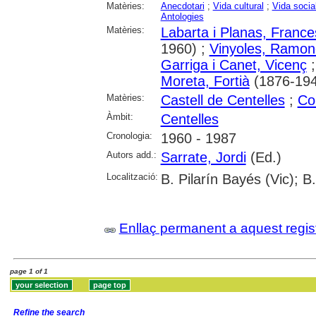
Matèries:
Anecdotari
;
Vida cultural
;
Vida socia
Antologies
Matèries:
Labarta i Planas, France
1960) ;
Vinyoles, Ramon
Garriga i Canet, Vicenç
Moreta, Fortià
(1876-194
Matèries:
Castell de Centelles
;
Co
Àmbit:
Centelles
Cronologia:
1960 - 1987
Autors add.:
Sarrate, Jordi
(Ed.)
Localització:
B. Pilarín Bayés (Vic); B
Enllaç permanent a aquest regis
page 1 of 1
Refine the search