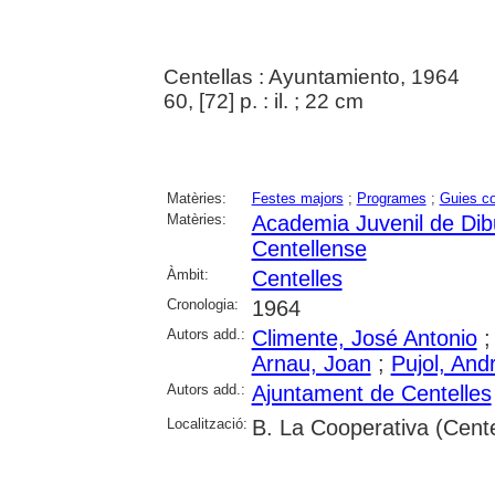
Centellas : Ayuntamiento, 1964
60, [72] p. : il. ; 22 cm
Matèries:
Festes majors
;
Programes
;
Guies c
Matèries:
Academia Juvenil de Dib
Centellense
Àmbit:
Centelles
Cronologia:
1964
Autors add.:
Climente, José Antonio
Arnau, Joan
;
Pujol, And
Autors add.:
Ajuntament de Centelles
Localització:
B. La Cooperativa (Cente