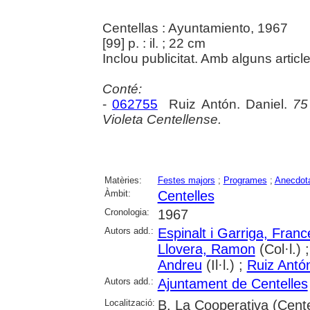
Centellas : Ayuntamiento, 1967
[99] p. : il. ; 22 cm
Inclou publicitat. Amb alguns articl
Conté:
-
062755
Ruiz Antón. Daniel.
75
Violeta Centellense.
Matèries:
Festes majors
;
Programes
;
Anecdota
Àmbit:
Centelles
Cronologia:
1967
Autors add.:
Espinalt i Garriga, Franc
Llovera, Ramon
(Col·l.) 
Andreu
(Il·l.) ;
Ruiz Antón
Autors add.:
Ajuntament de Centelles
Localització:
B. La Cooperativa (Cente