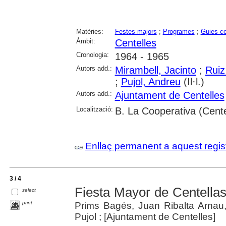
Matèries:
Festes majors
;
Programes
;
Guies c
Àmbit:
Centelles
Cronologia:
1964 - 1965
Autors add.:
Mirambell, Jacinto
;
Ruiz
;
Pujol, Andreu
(Il·l.)
Autors add.:
Ajuntament de Centelles
Localització:
B. La Cooperativa (Cente
Enllaç permanent a aquest regis
3 / 4
Fiesta Mayor de Centella
select
print
Prims Bagés, Juan Ribalta Arnau, 
Pujol ; [Ajuntament de Centelles]