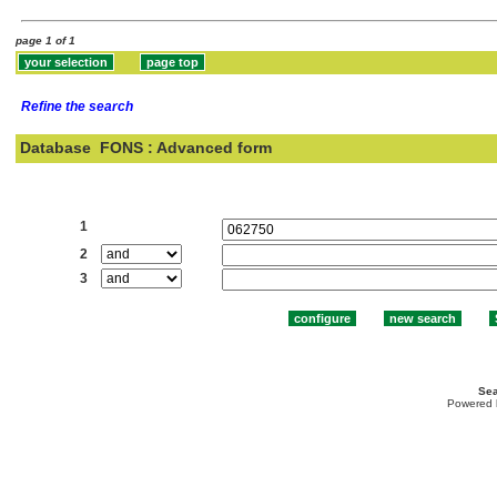
page 1 of 1
Refine the search
Database
FONS : Advanced form
Search:
1
2
3
Sea
Powered