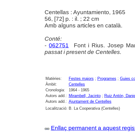
Centellas : Ayuntamiento, 1965
56, [72] p. : il. ; 22 cm
Amb alguns articles en català.
Conté:
-
062751
Font i Rius. Josep Ma
passat i present de Centelles.
Matèries:
Festes majors
;
Programes
;
Guies c
Àmbit:
Centelles
Cronologia:
1964 - 1965
Autors add.:
Mirambell, Jacinto
;
Ruiz Antón, Danie
Autors add.:
Ajuntament de Centelles
Localització:
B. La Cooperativa (Centelles)
Enllaç permanent a aquest regis