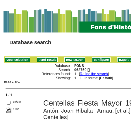
Database search
Database:
FONS
Search:
062750 []
References found:
1
[
Refine the search
]
Showing:
1 .. 1
in format [
Default
]
page 1 of 1
1 / 1
Centellas Fiesta Mayor 1
select
print
Antón, Joan Ribalta i Arnau, [et al.
Centelles]