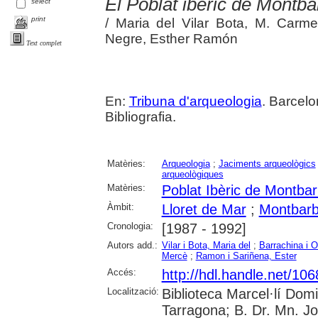
El Poblat ibèric de Montba
select
print
/ Maria del Vilar Bota, M. Carme
Negre, Esther Ramón
Text complet
En:
Tribuna d'arqueologia
. Barcelo
Bibliografia.
Matèries:
Arqueologia
;
Jaciments arqueològics
arqueològiques
Matèries:
Poblat Ibèric de Montbar
Àmbit:
Lloret de Mar
;
Montbarb
Cronologia:
[1987 - 1992]
Autors add.:
Vilar i Bota, Maria del
;
Barrachina i 
Mercè
;
Ramon i Sariñena, Ester
Accés:
http://hdl.handle.net/10
Localització:
Biblioteca Marcel·lí Dom
Tarragona; B. Dr. Mn. J