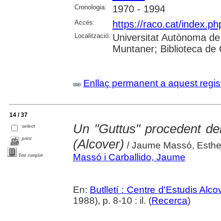
Cronologia:
1970 - 1994
Accés:
https://raco.cat/index.ph
Localització:
Universitat Autònoma de
Muntaner; Biblioteca de
Enllaç permanent a aquest regis
14 / 37
Un "Guttus" procedent del
select
print
(Alcover)
/ Jaume Massó, Esth
Massó i Carballido, Jaume
Text complet
En:
Butlletí : Centre d'Estudis Alc
1988), p. 8-10 : il. (
Recerca
)