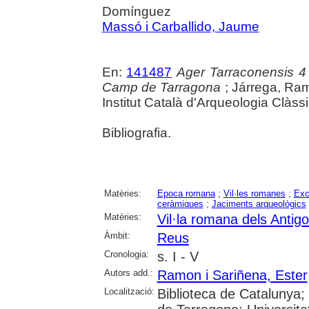
Domínguez
Massó i Carballido, Jaume
En:
141487
Ager Tarraconensis 4 :
Camp de Tarragona
; Járrega, Ram
Institut Català d'Arqueologia Clàss
Bibliografia.
Matèries:
Epoca romana
;
Vil·les romanes
;
Exc
ceràmiques
;
Jaciments arqueològics
Matèries:
Vil·la romana dels Antig
Àmbit:
Reus
Cronologia:
s. I - V
Autors add.:
Ramon i Sariñena, Ester
Localització:
Biblioteca de Catalunya