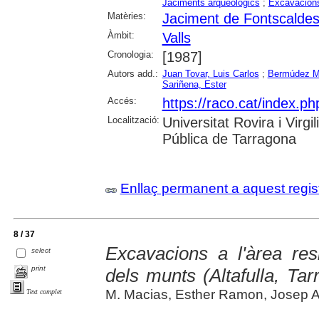
Jaciments arqueològics
;
Excavacions
Matèries:
Jaciment de Fontscaldes
Àmbit:
Valls
Cronologia:
[1987]
Autors add.:
Juan Tovar, Luis Carlos
;
Bermúdez Me
Sariñena, Ester
Accés:
https://raco.cat/index.ph
Localització:
Universitat Rovira i Virg
Pública de Tarragona
Enllaç permanent a aquest regis
8 / 37
Excavacions a l'àrea res
select
print
dels munts (Altafulla, Ta
M. Macias, Esther Ramon, Josep 
Text complet