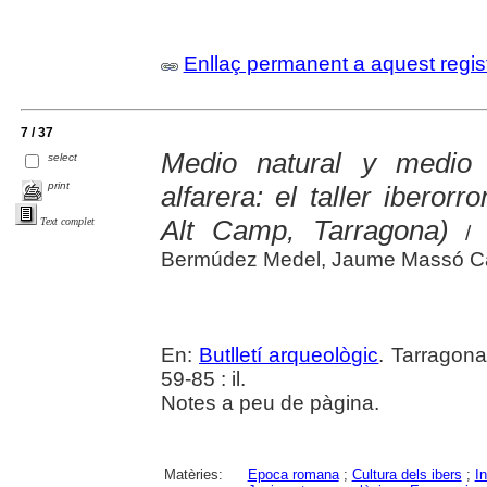
Enllaç permanent a aquest regis
7 / 37
Medio natural y medio 
select
print
alfarera: el taller iberor
Alt Camp, Tarragona)
Text complet
/ L
Bermúdez Medel, Jaume Massó Car
En:
Butlletí arqueològic
. Tarragona
59-85 : il.
Notes a peu de pàgina.
Matèries:
Epoca romana
;
Cultura dels ibers
;
I