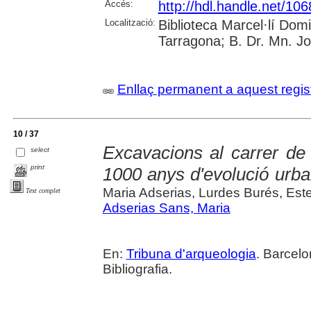
Accés:
http://hdl.handle.net/10
Localització:
Biblioteca Marcel·lí Dom
Tarragona; B. Dr. Mn. J
Enllaç permanent a aquest regis
10 / 37
Excavacions al carrer de
select
print
1000 anys d'evolució urba
Maria Adserias, Lurdes Burés, Es
Text complet
Adserias Sans, Maria
En:
Tribuna d'arqueologia
. Barcelo
Bibliografia.