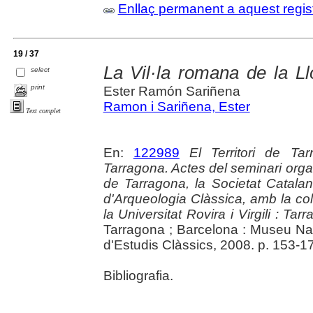
Enllaç permanent a aquest regis
19 / 37
La Vil·la romana de la L
select
print
Ester Ramón Sariñena
Ramon i Sariñena, Ester
Text complet
En:
122989
El Territori de Ta
Tarragona. Actes del seminari org
de Tarragona, la Societat Catalana
d'Arqueologia Clàssica, amb la col
la Universitat Rovira i Virgili : T
Tarragona ; Barcelona : Museu Nac
d'Estudis Clàssics, 2008. p. 153-170 
Bibliografia.