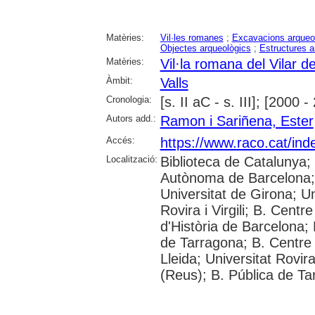
Matèries:
Vil·les romanes
;
Excavacions arqueo
Objectes arqueològics
;
Estructures a
Matèries:
Vil·la romana del Vilar de
Àmbit:
Valls
Cronologia:
[s. II aC - s. III]; [2000 -
Autors add.:
Ramon i Sariñena, Ester
Accés:
https://www.raco.cat/ind
Localització:
Biblioteca de Catalunya;
Autònoma de Barcelona; 
Universitat de Girona; Un
Rovira i Virgili; B. Cen
d'Història de Barcelona
de Tarragona; B. Centre 
Lleida; Universitat Rovira
(Reus); B. Pública de Ta