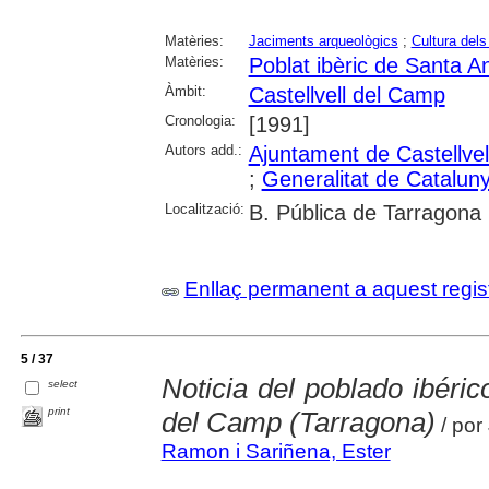
Matèries:
Jaciments arqueològics
;
Cultura dels
Matèries:
Poblat ibèric de Santa A
Àmbit:
Castellvell del Camp
Cronologia:
[1991]
Autors add.:
Ajuntament de Castellve
;
Generalitat de Catalun
Localització:
B. Pública de Tarragona
Enllaç permanent a aquest regis
5 / 37
Noticia del poblado ibéric
select
print
del Camp (Tarragona)
/ por
Ramon i Sariñena, Ester