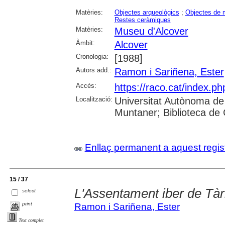
Matèries:
Objectes arqueològics
;
Objectes de
Restes ceràmiques
Matèries:
Museu d'Alcover
Àmbit:
Alcover
Cronologia:
[1988]
Autors add.:
Ramon i Sariñena, Ester
Accés:
https://raco.cat/index.ph
Localització:
Universitat Autònoma de
Muntaner; Biblioteca de
Enllaç permanent a aquest regis
15 / 37
L'Assentament iber de Tà
select
print
Ramon i Sariñena, Ester
Text complet