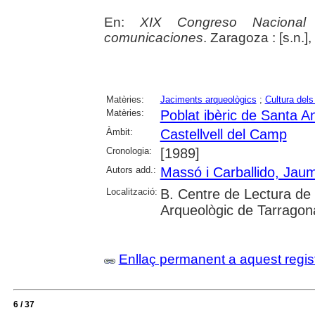
En:
XIX Congreso Nacional
comunicaciones
. Zaragoza : [s.n.]
Matèries:
Jaciments arqueològics
;
Cultura dels
Matèries:
Poblat ibèric de Santa A
Àmbit:
Castellvell del Camp
Cronologia:
[1989]
Autors add.:
Massó i Carballido, Jau
Localització:
B. Centre de Lectura d
Arqueològic de Tarragon
Enllaç permanent a aquest regis
6 / 37