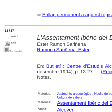
Enllaç permanent a aquest regis
13 / 37
L'Assentament ibèric del 
select
print
Ester Ramon Sariñena
Ramon i Sariñena, Ester
Text complet
En:
Butlletí : Centre d'Estudis A
desembre 1994), p. 13-27 : il. (
Rec
Notes.
Matèries:
Jaciments arqueològics
;
Nuclis de po
Cultura dels ibers
Matèries:
Assentament Ibèric del D
Àmbit:
Alcover