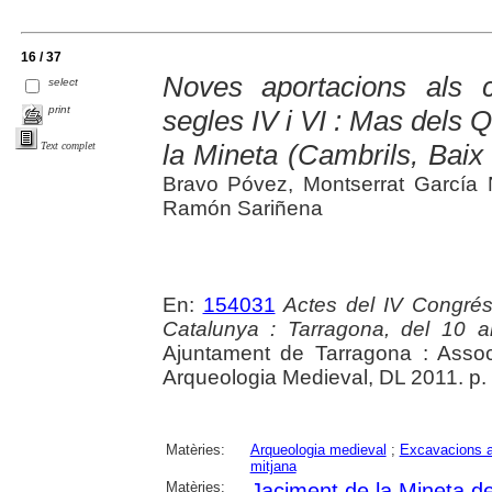
16 / 37
Noves aportacions als c
select
print
segles IV i VI : Mas dels Q
la Mineta (Cambrils, Bai
Text complet
Bravo Póvez, Montserrat García 
Ramón Sariñena
En:
154031
Actes del IV Congrés
Catalunya : Tarragona, del 10 
Ajuntament de Tarragona : Asso
Arqueologia Medieval, DL 2011. p.
Matèries:
Arqueologia medieval
;
Excavacions a
mitjana
Matèries:
Jaciment de la Mineta d