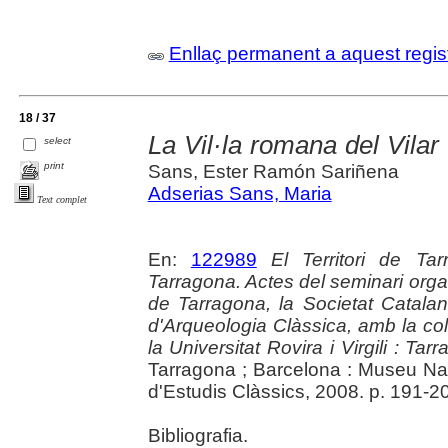
Enllaç permanent a aquest regis
18 / 37
La Vil·la romana del Vilar
select
print
Sans, Ester Ramón Sariñena
Adserias Sans, Maria
Text complet
En:
122989
El Territori de Ta
Tarragona. Actes del seminari org
de Tarragona, la Societat Catalana
d'Arqueologia Clàssica, amb la col
la Universitat Rovira i Virgili : T
Tarragona ; Barcelona : Museu Nac
d'Estudis Clàssics, 2008. p. 191-204 
Bibliografia.