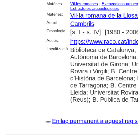
Matèries:
Vil·les romanes
;
Excavacions arqueo
Estructures arqueològiques
Matèries:
Vil·la romana de la Llos
Àmbit:
Cambrils
Cronologia:
[s. I - s. IV]; [1980 - 200
Accés:
https://www.raco.cat/ind
Localització:
Biblioteca de Catalunya;
Autònoma de Barcelona; 
Universitat de Girona; Un
Rovira i Virgili; B. Cen
d'Història de Barcelona
de Tarragona; B. Centre 
Lleida; Universitat Rovira
(Reus); B. Pública de Ta
Enllaç permanent a aquest regis