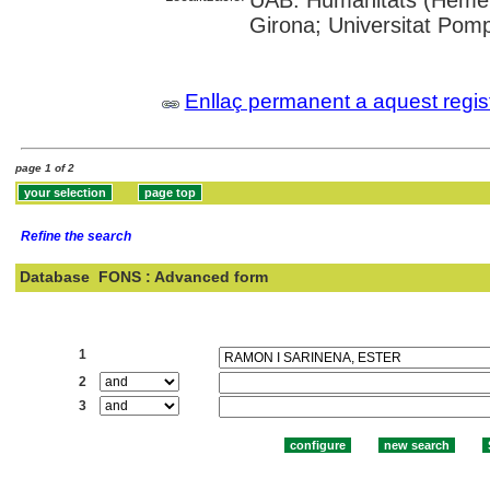
UAB: Humanitats (Hemero
Girona; Universitat Pompe
Enllaç permanent a aquest regis
page 1 of 2
Refine the search
Database
FONS : Advanced form
Search:
1
2
3