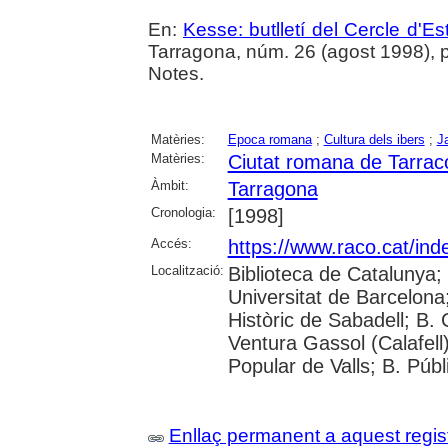
En:
Kesse: butlletí del Cercle d'Es
Tarragona, núm. 26 (agost 1998), p
Notes.
Matèries:
Epoca romana
;
Cultura dels ibers
;
J
Matèries:
Ciutat romana de Tarrac
Àmbit:
Tarragona
Cronologia:
[1998]
Accés:
https://www.raco.cat/ind
Localització:
Biblioteca de Catalunya;
Universitat de Barcelona; 
Històric de Sabadell; B.
Ventura Gassol (Calafell)
Popular de Valls; B. Públ
Enllaç permanent a aquest regis