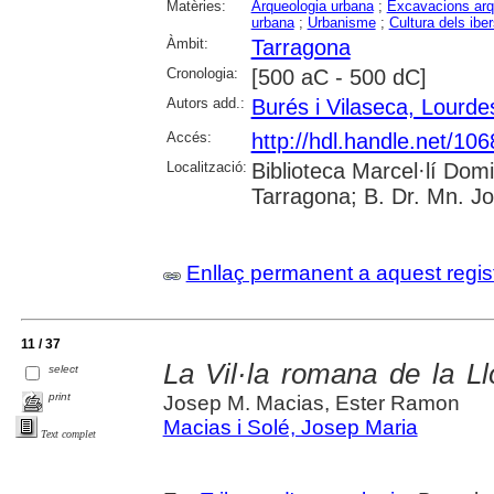
Matèries:
Arqueologia urbana
;
Excavacions arq
urbana
;
Urbanisme
;
Cultura dels iber
Àmbit:
Tarragona
Cronologia:
[500 aC - 500 dC]
Autors add.:
Burés i Vilaseca, Lourde
Accés:
http://hdl.handle.net/10
Localització:
Biblioteca Marcel·lí Dom
Tarragona; B. Dr. Mn. J
Enllaç permanent a aquest regis
11 / 37
La Vil·la romana de la L
select
print
Josep M. Macias, Ester Ramon
Macias i Solé, Josep Maria
Text complet