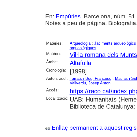
En:
Empúries
. Barcelona, núm. 51 (
Notes a peu de pàgina. Biblografia
Matèries:
Arqueologia
;
Jaciments arqueològics
arqueològiques
Matèries:
Vil·la romana dels Munts 
Àmbit:
Altafulla
Cronologia:
[1998]
Autors add.:
Tarrats i Bou, Francesc
;
Macias i So
Vallverdú, Josep Anton
Accés:
https://raco.cat/index.p
Localització:
UAB: Humanitats (Hemero
Biblioteca de Catalunya;
Enllaç permanent a aquest regis