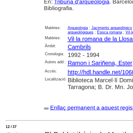
En:
Tribuna d'arqueologia
. Barcelo
Bibliografia.
Matèries:
Arqueologia
;
Jaciments arqueològics
arqueològiques
;
Epoca romana
;
Vil·
Matèries:
Vil·la romana de la Llos
Àmbit:
Cambrils
Cronologia:
1992 - 1994
Autors add.:
Ramon i Sariñena, Ester
Accés:
http://hdl.handle.net/10
Localització:
Biblioteca Marcel·lí Dom
Tarragona; B. Dr. Mn. J
Enllaç permanent a aquest regis
12 / 37