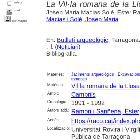
La Vil·la romana de la L
select
print
Josep Maria Macias Solé, Ester 
Macias i Solé, Josep Maria
Text complet
En:
Butlletí arqueològic
. Tarragona
: il. (
Noticiari
)
Bibliografia.
Matèries:
Jaciments arqueològics
;
Excavacions
romanes
Matèries:
Vil·la romana de la Llos
Àmbit:
Cambrils
Cronologia:
1991 - 1992
Autors add.:
Ramón i Sariñena, Ester
Accés:
https://raco.cat/index.ph
Localització:
Universitat Rovira i Virg
Pública de Tarragona