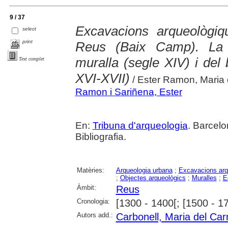
9 / 37
Excavacions arqueològiq
select
print
Reus (Baix Camp). La 
muralla (segle XIV) i del 
Text complet
XVI-XVII)
/ Ester Ramon, Maria 
Ramon i Sariñena, Ester
En:
Tribuna d'arqueologia
. Barcelo
Bibliografia.
Matèries:
Arqueologia urbana
;
Excavacions arq
;
Objectes arqueològics
;
Muralles
;
E
Àmbit:
Reus
Cronologia:
[1300 - 1400[; [1500 - 1
Autors add.:
Carbonell, Maria del Ca