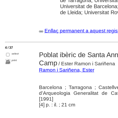
de Tarragona; Universit
Universitat de Barcelona;
de Lleida; Universitat Rovi
Enllaç permanent a aquest regis
4 / 37
Poblat ibèric de Santa Ann
select
print
Camp
/ Ester Ramon i Sariñena
Ramon i Sariñena, Ester
Barcelona ; Tarragona ; Castellv
d'Arqueologia Generalitat de Ca
[1991]
[4] p. : il. ; 21 cm