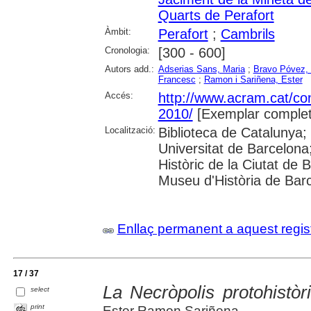
Quarts de Perafort
Àmbit:
Perafort
;
Cambrils
Cronologia:
[300 - 600]
Autors add.:
Adserias Sans, Maria
;
Bravo Póvez, 
Francesc
;
Ramon i Sariñena, Ester
Accés:
http://www.acram.cat/co
2010/
[Exemplar complet
Localització:
Biblioteca de Catalunya;
Universitat de Barcelona; 
Històric de la Ciutat de 
Museu d'Història de Bar
Enllaç permanent a aquest regis
17 / 37
La Necròpolis protohistò
select
print
Ester Ramon Sariñena