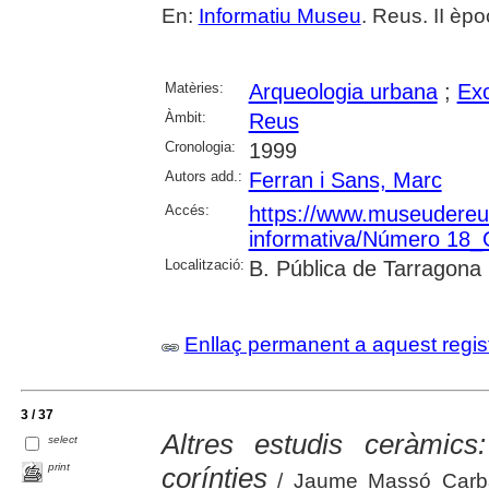
En:
Informatiu Museu
. Reus. II èpoc
Matèries:
Arqueologia urbana
;
Exc
Àmbit:
Reus
Cronologia:
1999
Autors add.:
Ferran i Sans, Marc
Accés:
https://www.museudereus.c
informativa/Número 18
Localització:
B. Pública de Tarragona
Enllaç permanent a aquest regis
3 / 37
Altres estudis ceràmic
select
print
corínties
/ Jaume Massó Carba