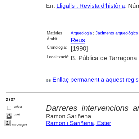
En:
Lligalls : Revista d'història
, Núm
Matèries:
Arqueologia
;
Jaciments arqueològics
Àmbit:
Reus
Cronologia:
[1990]
Localització:
B. Pública de Tarragona
Enllaç permanent a aquest regis
2 / 37
Darreres intervencions 
select
print
Ramon Sariñena
Ramon i Sariñena, Ester
Text complet