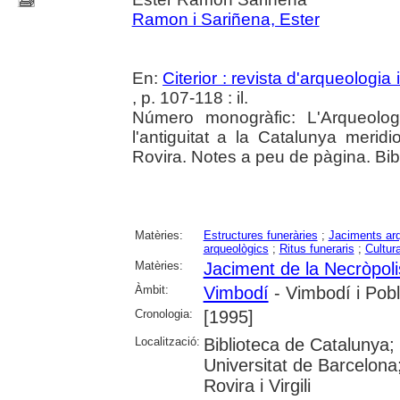
Ramon i Sariñena, Ester
En:
Citerior : revista d'arqueologia i
, p. 107-118 : il.
Número monogràfic: L'Arqueolog
l'antiguitat a la Catalunya meridi
Rovira. Notes a peu de pàgina. Bibl
Matèries:
Estructures funeràries
;
Jaciments ar
arqueològics
;
Ritus funeraris
;
Cultura
Matèries:
Jaciment de la Necròpol
Àmbit:
Vimbodí
- Vimbodí i Pobl
Cronologia:
[1995]
Localització:
Biblioteca de Catalunya;
Universitat de Barcelona;
Rovira i Virgili