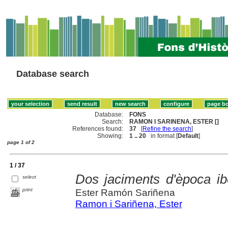
Database search
Database:
FONS
Search:
RAMON I SARINENA, ESTER []
References found:
37
[
Refine the search
]
Showing:
1 .. 20
in format [
Default
]
page 1 of 2
1 / 37
Dos jaciments d'època i
select
print
Ester Ramón Sariñena
Ramon i Sariñena, Ester