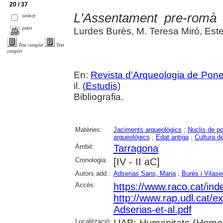
20 / 37
L'Assentament pre-romà
select
print
Lurdes Burès, M. Teresa Miró, Es
Text complet
Text
complet
En:
Revista d'Arqueologia de Pone
il. (
Estudis
)
Bibliografia.
Matèries:
Jaciments arqueològics
;
Nuclis de po
arqueològics
;
Edat antiga
;
Cultura de
Àmbit:
Tarragona
Cronologia:
[IV - II aC]
Autors add.:
Adserias Sans, Maria
;
Burés i Vilas
Accés:
https://www.raco.cat/ind
http://www.rap.udl.cat/e
Adserias-et-al.pdf
Localització: