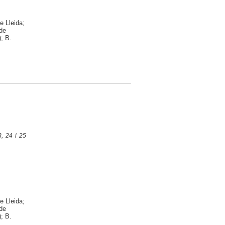
e Lleida;
 de
; B.
, 24 i 25
e Lleida;
 de
; B.