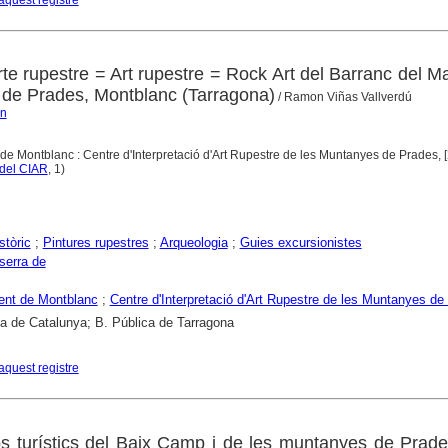
aquest registre
rte rupestre = Art rupestre = Rock Art del Barranc del M
 de Prades, Montblanc (Tarragona)
/ Ramon Viñas Vallverdú
on
de Montblanc : Centre d'Interpretació d'Art Rupestre de les Muntanyes de Prades, 
del CIAR
, 1)
stòric
;
Pintures rupestres
;
Arqueologia
;
Guies excursionistes
serra de
ent de Montblanc
;
Centre d'Interpretació d'Art Rupestre de les Muntanyes de
ca de Catalunya; B. Pública de Tarragona
aquest registre
s turístics del Baix Camp i de les muntanyes de Prad