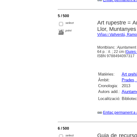
Enllaç permanent a 
5 / 500
Art rupestre = A
select
Llor, Muntanyes
print
Viñas i Vallverdú, Ram
Montblanc : Ajuntament 
64 p. : il. ; 22 cm (
Guies 
ISBN 9788494097317
Matèries:
Art prehi
Àmbit:
Prades, 
Cronologia:
2013
Autors add.:
Ajuntam
Localització:
Bibliote
Enllaç permanent a 
6 / 500
Guia de recurso
select