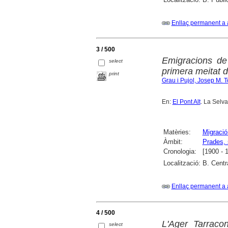
Enllaç permanent a 
3 / 500
Emigracions de
select
primera meitat 
print
Grau i Pujol, Josep M. 
En:
El Pont Alt
. La Selv
Matèries:
Migració
Àmbit:
Prades, 
Cronologia:
[1900 - 
Localització:
B. Centr
Enllaç permanent a 
4 / 500
L'Ager Tarraco
select