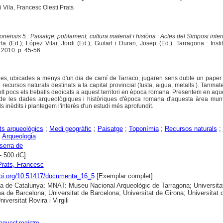
i Vila, Francesc Olesti Prats
nensis 5 : Paisatge, poblament, cultura material i història : Actes del Simposi inte
a (Ed.); López Vilar, Jordi (Ed.); Guitart i Duran, Josep (Ed.). Tarragona : Insti
 2010. p. 45-56
s, ubicades a menys d'un dia de camí de Tarraco, jugaren sens dubte un paper 
recursos naturals destinats a la capital provincial (fusta, aigua, metalls.). Tanmate
lt pocs els treballs dedicats a aquest territori en època romana. Presentem en aque
 de les dades arqueològiques i històriques d'època romana d'aquesta àrea mun
 inèdits i plantegem l'interès d'un estudi més aprofundit.
s arqueològics
;
Medi geogràfic
;
Paisatge
;
Toponímia
;
Recursos naturals
;
;
Arqueologia
serra de
- 500 dC]
 Prats, Francesc
doi.org/10.51417/documenta_16_5
[Exemplar complet]
ca de Catalunya; MNAT: Museu Nacional Arqueològic de Tarragona; Universita
 de Barcelona; Universitat de Barcelona; Universitat de Girona; Universitat 
niversitat Rovira i Virgili