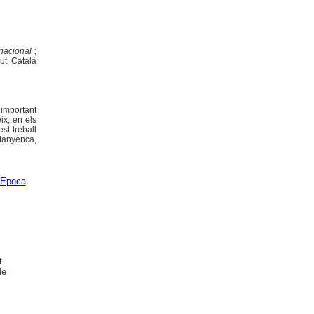
rnacional
;
tut Català
important
ix, en els
st treball
tanyenca,
Epoca
t
de