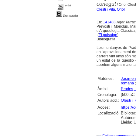
conegut
/ Oriol Olest
print
Olesti i Vila, Oriol
Text complet
En:
141488
Ager Tarraco
Prevosti i Monclús, Mart
d'Arqueologia Clàssica,
(
El paisatge
)
Bibliografia.
Les muntanyes de Prade
en l'aprovisionament de 
darrers vint anys són mo
un estat de la qüestió
aportem alguns materials
Matèries:
Jaciment
romana
Àmbit:
Prades, 
Cronologia:
[500 aC 
Autors add.:
Olesti i
Accés:
https://
Localització:
Bibliote
Autònoma
Lleida; U