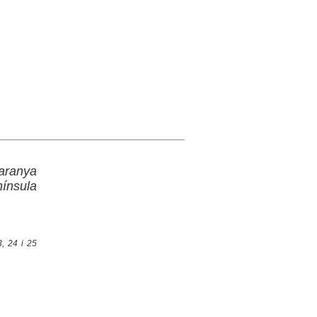
saranya
ínsula
, 24 i 25