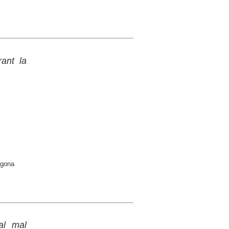
ant la
agona
al mal