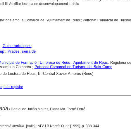
 III. Auxiliar tècnica en desenvolupament turístic
lacions amb la Comarca de l'Ajuntament de Reus : Patronat Comarcal de Turisme
;
Guies turístiques
mp
;
Prades, serra de
 Municipal de Formació i Empresa de Reus
;
Ajuntament de Reus
. Regidoria d
ns amb la Comarca ;
Patronat Comarcal de Turisme del Baix Camp
e de Lectura de Reus; B. Central Xavier Amorós (Reus)
aquest registre
lada
/ Daniel de Julián Molins, Elena Ma. Torné Ferré
e
reació literària
. [Valls] : APA I.B Narcís Oller, [1999]. p. 338-344