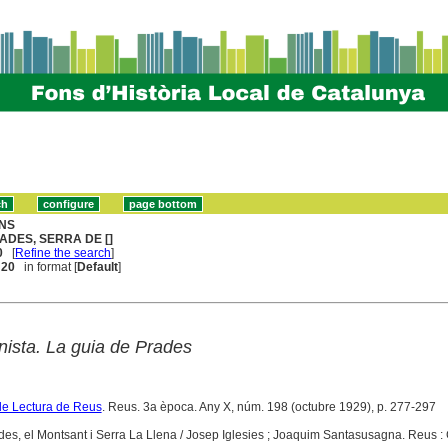
NS
ADES, SERRA DE []
0
[
Refine the search
]
. 20
in format [
Default
]
nista. La guia de Prades
de Lectura de Reus
. Reus. 3a època. Any X, núm. 198 (octubre 1929), p. 277-297
es, el Montsant i Serra La Llena / Josep Iglesies ; Joaquim Santasusagna. Reus :