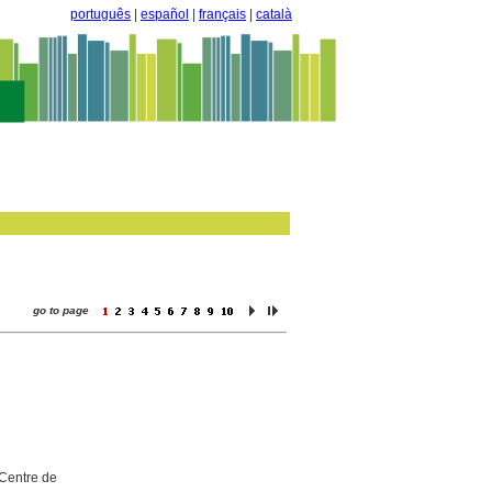
português
|
español
|
français
|
català
go to page
 Centre de