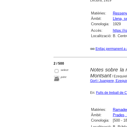
Lectura, 1929
Matèries:
Ressen
Àmbit:
Llena, se
Cronologia:
1929
Accés:
https://
Localització:
B. Centr
Enllaç permanent a 
2 / 500
Notes sobre la 
select
Montsant
/ Ezequie
print
Gort i Juanpere, Ezequi
En:
Fulls de treball de 
Matèries:
Ramader
Àmbit:
Prades, 
Cronologia:
[500 - 1
Localització:
B. Públi