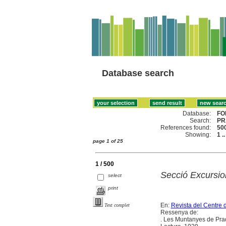
Database search
Database:
FO
Search:
PR
References found:
50
Showing:
1 .
page 1 of 25
1 / 500
Secció Excursio
select
print
En:
Revista del Centre 
Text complet
Ressenya de:
. Les Muntanyes de Prad