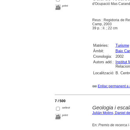
d'Ocupació Mas Carandell
print
Reus : Regidoria de Re
Camp, 2003
39 p. : il. ; 22 cm
Matèries:
Turisme
Àmbit:
Baix Ca
Cronologia:
2002
Autors add.:
Institut
Relacio
Localització:
B. Centr
Enllaç permanent a 
7 / 500
Geologia i esca
select
Julián Molins, Daniel d
print
En:
Premis de recerca i c