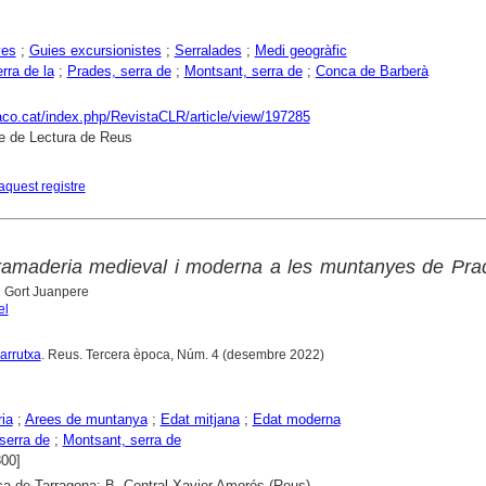
yes
;
Guies excursionistes
;
Serralades
;
Medi geogràfic
rra de la
;
Prades, serra de
;
Montsant, serra de
;
Conca de Barberà
raco.cat/index.php/RevistaCLR/article/view/197285
e de Lectura de Reus
aquest registre
ramaderia medieval i moderna a les muntanyes de Prad
l Gort Juanpere
el
Carrutxa
. Reus. Tercera època, Núm. 4 (desembre 2022)
ia
;
Arees de muntanya
;
Edat mitjana
;
Edat moderna
serra de
;
Montsant, serra de
800]
ca de Tarragona; B. Central Xavier Amorós (Reus)