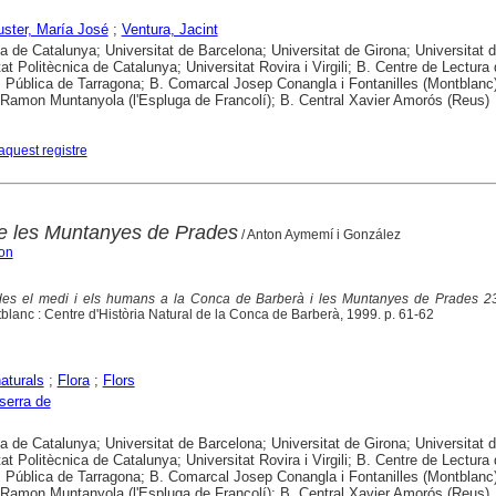
ster, María José
;
Ventura, Jacint
ca de Catalunya; Universitat de Barcelona; Universitat de Girona; Universitat d
tat Politècnica de Catalunya; Universitat Rovira i Virgili; B. Centre de Lectura
 Pública de Tarragona; B. Comarcal Josep Conangla i Fontanilles (Montblanc)
amon Muntanyola (l'Espluga de Francolí); B. Central Xavier Amorós (Reus)
aquest registre
e les Muntanyes de Prades
/ Anton Aymemí i González
on
es el medi i els humans a la Conca de Barberà i les Muntanyes de Prades 23
tblanc : Centre d'Història Natural de la Conca de Barberà, 1999. p. 61-62
aturals
;
Flora
;
Flors
serra de
ca de Catalunya; Universitat de Barcelona; Universitat de Girona; Universitat d
tat Politècnica de Catalunya; Universitat Rovira i Virgili; B. Centre de Lectura
 Pública de Tarragona; B. Comarcal Josep Conangla i Fontanilles (Montblanc)
amon Muntanyola (l'Espluga de Francolí); B. Central Xavier Amorós (Reus)