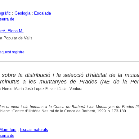
gràfic
;
Geologia
;
Escalada
serra de
rré, Elena M.
ca Popular de Valls
aquest registre
sobre la distribució i la selecció d'hàbitat de la mus
minutus a les muntanyes de Prades (NE de la Pen
 Herce, Maria José López Fuster i Jacint Ventura
es el medi i els humans a la Conca de Barberà i les Muntanyes de Prades 23
tblanc : Centre d'Història Natural de la Conca de Barberà, 1999. p. 173-180
Mamífers
;
Espais naturals
serra de