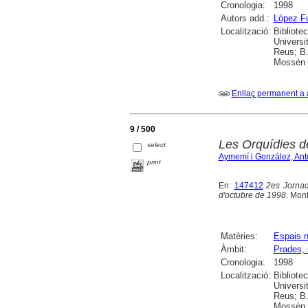
Cronologia:
1998
Autors add.:
López Fu
Localització:
Bibliote
Universi
Reus; B.
Mossèn R
Enllaç permanent a 
9 / 500
Les Orquídies d
select
Aymemí i González, Ant
print
En:
147412
2es Jornad
d'octubre de 1998
. Mon
Matèries:
Espais n
Àmbit:
Prades, 
Cronologia:
1998
Localització:
Bibliote
Universi
Reus; B.
Mossèn R