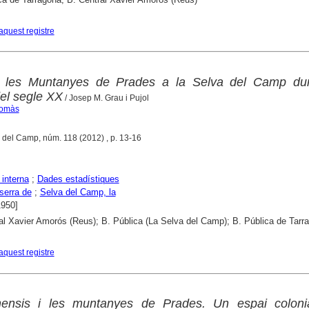
aquest registre
 les Muntanyes de Prades a la Selva del Camp dur
del segle XX
/ Josep M. Grau i Pujol
Tomàs
a del Camp, núm. 118 (2012) , p. 13-16
 interna
;
Dades estadístiques
serra de
;
Selva del Camp, la
1950]
al Xavier Amorós (Reus); B. Pública (La Selva del Camp); B. Pública de Tarr
aquest registre
nensis i les muntanyes de Prades. Un espai coloni