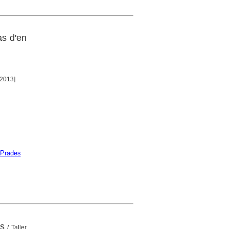
as d'en
[2013]
 Prades
es
/ Taller