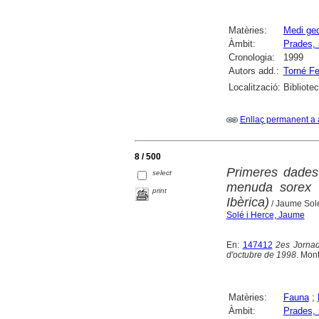
Matèries:
Medi geo
Àmbit:
Prades, 
Cronologia:
1999
Autors add.:
Torné Fe
Localització:
Bibliote
Enllaç permanent a 
8 / 500
Primeres dades 
select
menuda sorex 
print
Ibèrica)
/ Jaume Solé
Solé i Herce, Jaume
En:
147412
2es Jornad
d'octubre de 1998
. Mon
Matèries:
Fauna
;
Àmbit:
Prades, 