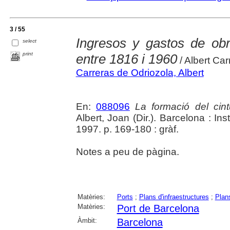
3 / 55
Ingresos y gastos de ob
select
print
entre 1816 i 1960
/ Albert Ca
Carreras de Odriozola, Albert
En:
088096
La formació del cint
Albert, Joan (Dir.). Barcelona : Ins
1997. p. 169-180 : gràf.
Notes a peu de pàgina.
Matèries:
Ports
;
Plans d'infraestructures
;
Plans
Matèries:
Port de Barcelona
Àmbit:
Barcelona