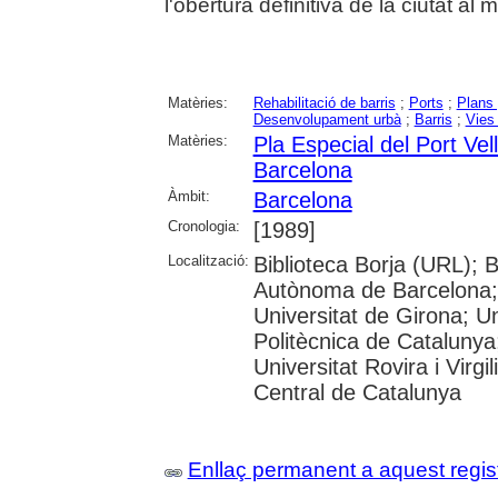
l'obertura definitiva de la ciutat al m
Matèries:
Rehabilitació de barris
;
Ports
;
Plans 
Desenvolupament urbà
;
Barris
;
Vies
Matèries:
Pla Especial del Port Vel
Barcelona
Àmbit:
Barcelona
Cronologia:
[1989]
Localització:
Biblioteca Borja (URL); B
Autònoma de Barcelona; 
Universitat de Girona; Un
Politècnica de Catalunya
Universitat Rovira i Virgil
Central de Catalunya
Enllaç permanent a aquest regis