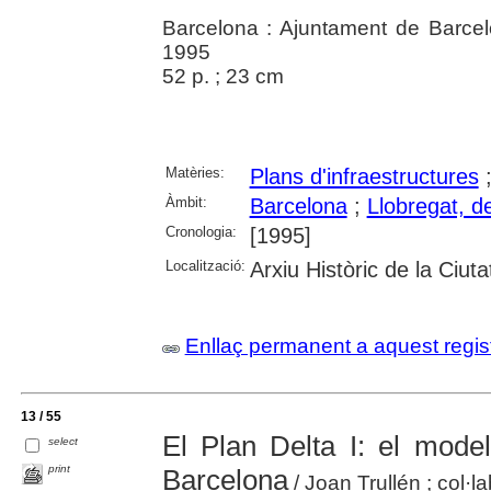
Barcelona : Ajuntament de Barce
1995
52 p. ; 23 cm
Matèries:
Plans d'infraestructures
Àmbit:
Barcelona
;
Llobregat, de
Cronologia:
[1995]
Localització:
Arxiu Històric de la Ciut
Enllaç permanent a aquest regis
13 / 55
El Plan Delta I: el model
select
print
Barcelona
/ Joan Trullén ; col·