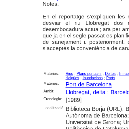
Notes.
En el reportatge s'expliquen les
desviar el riu Llobregat dos
desembocadura actual; ara per amp
que ja en el segle passat es planif
de sanejament i, posteriorment,
s'acceptés la conveniència de canal
Matèries:
Rius
;
Plans portuaris
;
Deltes
;
Infrae
d'aigües
;
Inundacions
;
Ports
Matèries:
Port de Barcelona
Àmbit:
Llobregat, delta
;
Barcel
Cronologia:
[1989]
Localització:
Biblioteca Borja (URL); B
Autònoma de Barcelona; 
Universitat de Girona; Un
Politècnica de Catalunya