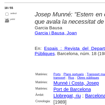
18 / 55
Josep Munné: "Estem en co
select
print
que avala la necessitat de 
Garcia Bausa
Garcia i Bausa, Joan
En:
Espais : Revista del Departa
Públiques
. Barcelona, núm. 18 (198
Matèries:
Ports
;
Plans portuaris
;
Transport ma
transport
;
Rius
;
Obres públiques
Matèries:
Munné i Costa, Josep
Matèries:
Port de Barcelona
Àmbit:
Llobregat, riu
;
Barcelon
Cronologia:
[1989]