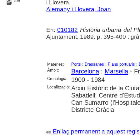
print
i Llovera
Alemany i Llovera, Joan
En:
010182
Història urbana del Pl
Ajuntament, 1989. p. 395-400 : gràf
Matèries:
Ports
;
Drassanes
;
Plans portuaris
;
Àmbit:
Barcelona
;
Marsella
- F
Cronologia:
1900 - 1984
Localització:
Arxiu Històric de la Ciut
Sabadell; Centre d'Estudi
Can Sumarro (l'Hospitale
Districte Gràcia
Enllaç permanent a aquest regis