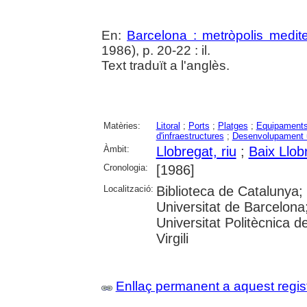
En:
Barcelona : metròpolis medite
1986), p. 20-22 : il.
Text traduït a l'anglès.
Matèries:
Litoral
;
Ports
;
Platges
;
Equipaments 
d'infraestructures
;
Desenvolupament 
Àmbit:
Llobregat, riu
;
Baix Llob
Cronologia:
[1986]
Localització:
Biblioteca de Catalunya
Universitat de Barcelona
Universitat Politècnica d
Virgili
Enllaç permanent a aquest regis