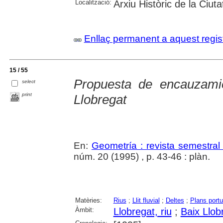
Localització:
Arxiu Històric de la Ciut
Enllaç permanent a aquest regis
15 / 55
Propuesta de encauzamie
select
print
Llobregat
En:
Geometría : revista semestral
núm. 20 (1995) , p. 43-46 : plàn.
Matèries:
Rius
;
Llit fluvial
;
Deltes
;
Plans portu
Àmbit:
Llobregat, riu
;
Baix Llob