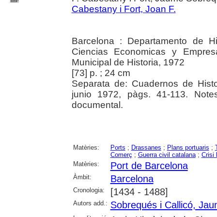
Cabestany i Fort, Joan F.
Barcelona : Departamento de Hi
Ciencias Economicas y Empresar
Municipal de Historia, 1972
[73] p. ; 24 cm
Separata de: Cuadernos de Histo
junio 1972, pàgs. 41-113. Note
documental.
Matèries:
Ports
;
Drassanes
;
Plans portuaris
;
Comerç
;
Guerra civil catalana
;
Crisi
Matèries:
Port de Barcelona
Àmbit:
Barcelona
Cronologia:
[1434 - 1488]
Autors add.:
Sobrequés i Callicó, Ja