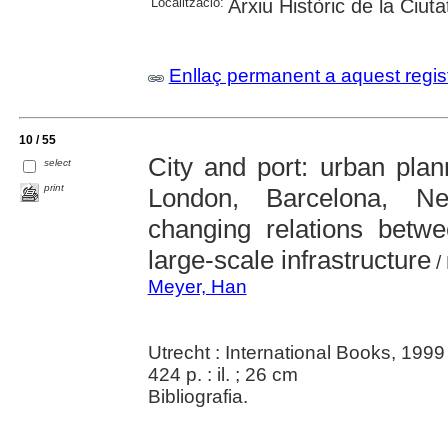
Localització:
Arxiu Històric de la Ciut
Enllaç permanent a aquest regis
10 / 55
City and port: urban plan
select
print
London, Barcelona, N
changing relations betw
large-scale infrastructure
/
Meyer, Han
Utrecht : International Books, 1999
424 p. : il. ; 26 cm
Bibliografia.