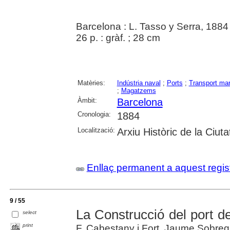
Barcelona : L. Tasso y Serra, 1884
26 p. : gràf. ; 28 cm
Matèries:
Indústria naval
;
Ports
;
Transport mar
;
Magatzems
Àmbit:
Barcelona
Cronologia:
1884
Localització:
Arxiu Històric de la Ciut
Enllaç permanent a aquest regis
9 / 55
La Construcció del port d
select
print
F. Cabestany i Fort, Jaume Sobrequ