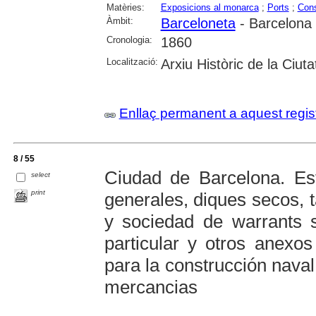
Matèries:
Exposicions al monarca
;
Ports
;
Cons
Àmbit:
Barceloneta
- Barcelona
Cronologia:
1860
Localització:
Arxiu Històric de la Ciut
Enllaç permanent a aquest regis
8 / 55
Ciudad de Barcelona. Es
select
print
generales, diques secos, t
y sociedad de warrants 
particular y otros anexo
para la construcción naval
mercancias