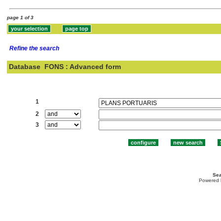
page 1 of 3
Refine the search
Database
FONS : Advanced form
Search:
1
2
3
Sea
Powered