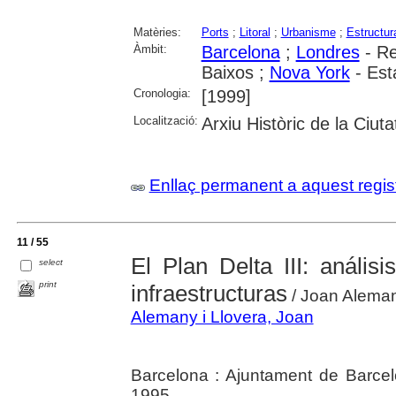
Matèries:
Ports
;
Litoral
;
Urbanisme
;
Estructur
Àmbit:
Barcelona
;
Londres
- Re
Baixos ;
Nova York
- Est
Cronologia:
[1999]
Localització:
Arxiu Històric de la Ciut
Enllaç permanent a aquest regis
11 / 55
El Plan Delta III: análi
select
print
infraestructuras
/ Joan Alema
Alemany i Llovera, Joan
Barcelona : Ajuntament de Barce
1995