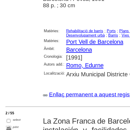
88 p. ; 30 cm
Matèries:
Rehabilitació de barris
;
Ports
;
Plans 
Desenvolupament urbà
;
Barris
;
Vies
Matèries:
Port Vell de Barcelona
Àmbit:
Barcelona
Cronologia:
[1991]
Autors add.:
Romo, Edurne
Localització:
Arxiu Municipal Districte
Enllaç permanent a aquest regis
2 / 55
La Zona Franca de Barcelo
select
print