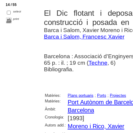
14 / 55
El Dic flotant i depos
select
print
construcció i posada en
Barca i Salom, Xavier Moreno i Ric
Barca i Salom, Francesc Xavier
Barcelona : Associació d'Enginyers
65 p. : il. ; 19 cm (
Techne
, 6)
Bibliografia.
Matèries:
Plans portuaris
;
Ports
;
Projectes
Matèries:
Port Autònom de Barcel
Àmbit:
Barcelona
Cronologia:
[1993]
Autors add.:
Moreno i Rico, Xavier