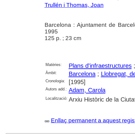
Trullén i Thomas, Joan
Barcelona : Ajuntament de Barce
1995
125 p. ; 23 cm
Matèries:
Plans d'infraestructures
Àmbit:
Barcelona
;
Llobregat, de
Cronologia:
[1995]
Autors add.:
Adam, Carola
Localització:
Arxiu Històric de la Ciut
Enllaç permanent a aquest regis