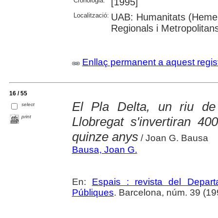
Cronologia:
[1995]
Localització:
UAB: Humanitats (Hemero
Regionals i Metropolitan
Enllaç permanent a aquest regis
16 / 55
El Pla Delta, un riu de
select
print
Llobregat s'invertiran 4
quinze anys
/ Joan G. Bausa
Bausa, Joan G.
En:
Espais : revista del Departa
Públiques
. Barcelona, núm. 39 (1994