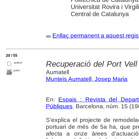
Universitat Rovira i Virgil
Central de Catalunya
Enllaç permanent a aquest regis
20 / 55
Recuperació del Port Vell
select
print
Aumatell
Munteis Aumatell, Josep Maria
En:
Espais : Revista del Departa
Públiques
. Barcelona, núm. 15 (1989
S'explica el projecte de remodelac
portuari de més de 5a ha, que pr
afecta a onze àrees d'actuació