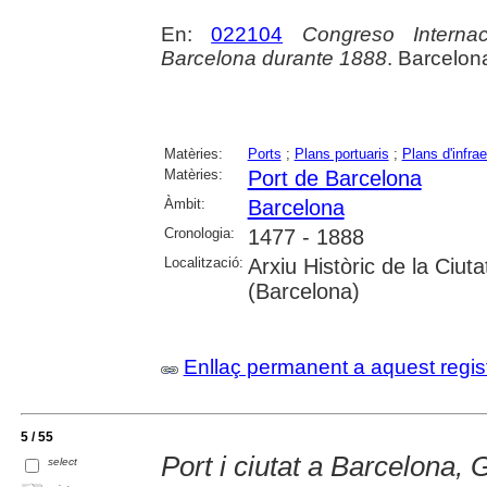
En:
022104
Congreso Interna
Barcelona durante 1888
. Barcelon
Matèries:
Ports
;
Plans portuaris
;
Plans d'infra
Matèries:
Port de Barcelona
Àmbit:
Barcelona
Cronologia:
1477 - 1888
Localització:
Arxiu Històric de la Ciut
(Barcelona)
Enllaç permanent a aquest regis
5 / 55
Port i ciutat a Barcelona,
select