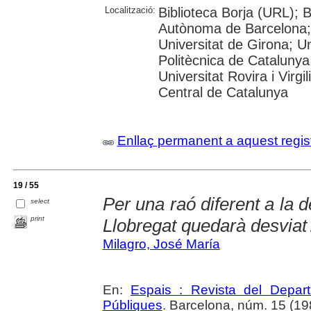
Localització:
Biblioteca Borja (URL); B
Autònoma de Barcelona; 
Universitat de Girona; Un
Politècnica de Catalunya
Universitat Rovira i Virgil
Central de Catalunya
Enllaç permanent a aquest regis
19 / 55
Per una raó diferent a la 
select
print
Llobregat quedarà desviat
Milagro, José María
En:
Espais : Revista del Departa
Públiques
. Barcelona, núm. 15 (1989