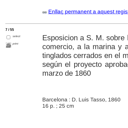
Enllaç permanent a aquest regis
7 / 55
Esposicion a S. M. sobre l
select
print
comercio, a la marina y a
tinglados cerrados en el m
según el proyecto aprob
marzo de 1860
Barcelona : D. Luis Tasso, 1860
16 p. ; 25 cm