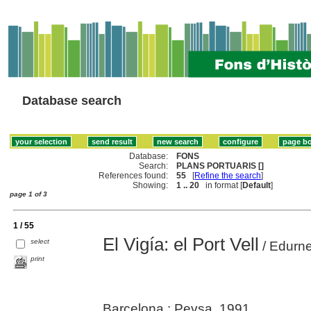
Database search
Database:
FONS
Search:
PLANS PORTUARIS []
References found:
55
[
Refine the search
]
Showing:
1 .. 20
in format [
Default
]
page 1 of 3
1 / 55
El Vigía: el Port Vell
select
/ Edurne
print
Barcelona : Pevsa, 1991