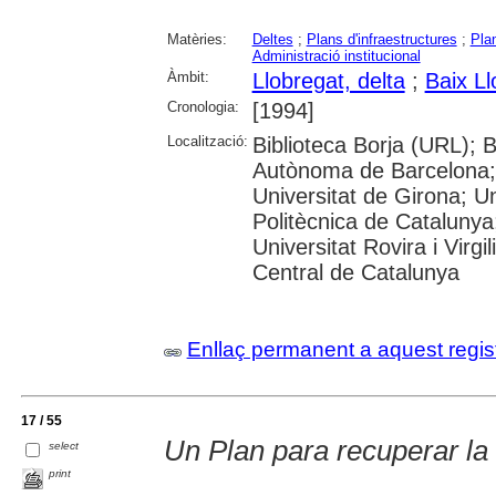
Matèries:
Deltes
;
Plans d'infraestructures
;
Plan
Administració institucional
Àmbit:
Llobregat, delta
;
Baix Ll
Cronologia:
[1994]
Localització:
Biblioteca Borja (URL); B
Autònoma de Barcelona; 
Universitat de Girona; Un
Politècnica de Catalunya
Universitat Rovira i Virgil
Central de Catalunya
Enllaç permanent a aquest regis
17 / 55
Un Plan para recuperar la
select
print