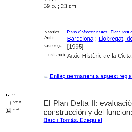
59 p. ; 23 cm
Matèries:
Plans d'infraestructures
;
Plans portua
Àmbit:
Barcelona
;
Llobregat, de
Cronologia:
[1995]
Localització:
Arxiu Històric de la Ciut
Enllaç permanent a aquest regis
12 / 55
El Plan Delta II: evaluaci
select
print
construcción y del funcio
Baró i Tomàs, Ezequiel