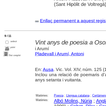
(Sant Hipòlit de Voltregà
Enllaç permanent a aquest regis
9 / 11
Vint anys de poesia a Oso
select
print
i Arumí
Pladevall i Arumí, Antoni
Text complet
En:
Ausa
. Vic. Vol. XIV, núm. 125 (
Inclou una relació de poemaris d
anys setanta i vuitanta.
Matèries:
Poesia
;
Llengua catalana
;
Certàmens 
Matèries:
Albó Molins, Núria
;
Angl