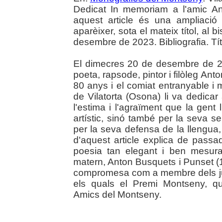
Dedicat In memoriam a l'amic An
aquest article és una ampliaci
aparèixer, sota el mateix títol, al
desembre de 2023. Bibliografia. Tít
El dimecres 20 de desembre de 20
poeta, rapsode, pintor i filòleg Ant
80 anys i el comiat entranyable i m
de Vilatorta (Osona) li va dedic
l'estima i l'agraïment que la gent
artístic, sinó també per la seva sen
per la seva defensa de la llengua, 
d'aquest article explica de pass
poesia tan elegant i ben mesurada
matern, Anton Busquets i Punset (1
compromesa com a membre dels jura
els quals el Premi Montseny, q
Amics del Montseny.