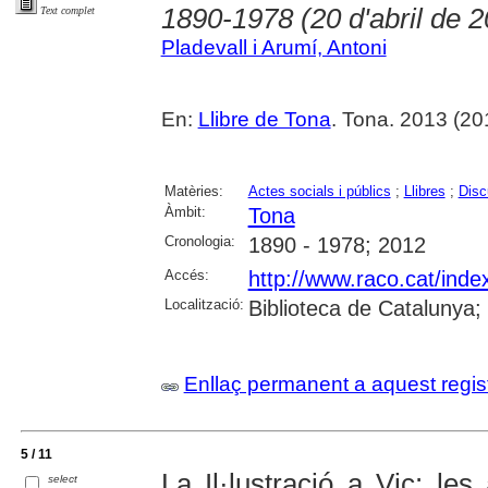
1890-1978 (20 d'abril de 
Text complet
Pladevall i Arumí, Antoni
En:
Llibre de Tona
. Tona. 2013 (2013
Matèries:
Actes socials i públics
;
Llibres
;
Disc
Àmbit:
Tona
Cronologia:
1890 - 1978; 2012
Accés:
http://www.raco.cat/inde
Localització:
Biblioteca de Catalunya;
Enllaç permanent a aquest regis
5 / 11
La Il·lustració a Vic: le
select