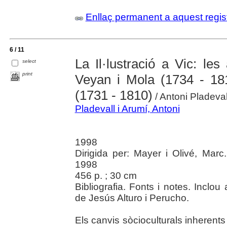
Enllaç permanent a aquest regis
6 / 11
La Il·lustració a Vic: le
select
print
Veyan i Mola (1734 - 181
(1731 - 1810)
/ Antoni Pladeval
Pladevall i Arumí, Antoni
1998
Dirigida per: Mayer i Olivé, Mar
1998
456 p. ; 30 cm
Bibliografia. Fonts i notes. Inclo
de Jesús Alturo i Perucho.
Els canvis sòcioculturals inherents 