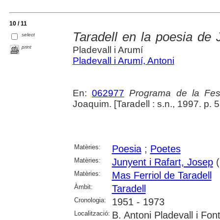
10 / 11
Taradell en la poesia de 
select
print
Pladevall i Arumí
Pladevall i Arumí, Antoni
En:
062977
Programa de la Fes
Joaquim. [Taradell : s.n., 1997. p. 
Matèries:
Poesia
;
Poetes
Matèries:
Junyent i Rafart, Josep
(
Matèries:
Mas Ferriol de Taradell
Àmbit:
Taradell
Cronologia:
1951 - 1973
Localització:
B. Antoni Pladevall i Font