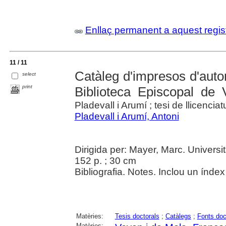
Enllaç permanent a aquest regis
11 / 11
Catàleg d'impresos d'autor
select
print
Biblioteca Episcopal de V
Pladevall i Arumí ; tesi de llicencia
Pladevall i Arumí, Antoni
Dirigida per: Mayer, Marc. Univers
152 p. ; 30 cm
Bibliografia. Notes. Inclou un índex 
Matèries:
Tesis doctorals
;
Catàlegs
;
Fonts do
Matèries: