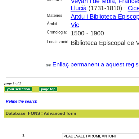
Veyan i de Mola, France
Llucià
(1731-1810) ;
Cic
Matèries:
Arxiu i Biblioteca Episco
Àmbit:
Vic
Cronologia:
1500 - 1900
Localització:
Biblioteca Episcopal de V
Enllaç permanent a aquest regis
page 1 of 1
Refine the search
Database
FONS : Advanced form
Search:
1