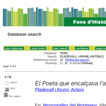
Database search
Database:
FONS
Search:
PLADEVALL I ARUMI, ANTONI []
References found:
11
[
Refine the search
]
Showing:
1 .. 11
in format [
Default
]
page 1 of 1
1 / 11
El Poeta que encalçava l'a
select
print
Pladevall i Arumí, Antoni
Text complet
En:
Monografies del Montseny
. Vil