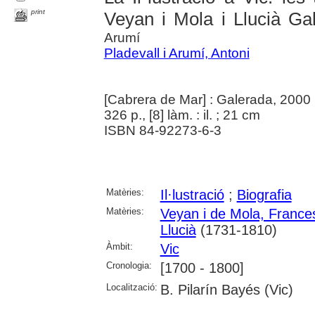
print
Veyan i Mola i Llucià Gal
Arumí
Pladevall i Arumí, Antoni
[Cabrera de Mar] : Galerada, 2000
326 p., [8] làm. : il. ; 21 cm
ISBN 84-92273-6-3
Matèries:
Il·lustració
;
Biografia
Matèries:
Veyan i de Mola, France
Llucià
(1731-1810)
Àmbit:
Vic
Cronologia:
[1700 - 1800]
Localització:
B. Pilarín Bayés (Vic)