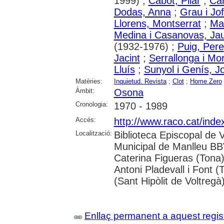
1999) ;
Cabot, Pilar
;
Car
Dodas, Anna
;
Grau i Jo
Llorens, Montserrat
;
Mar
Medina i Casanovas, J
(1932-1976) ;
Puig, Pere
Jacint
;
Serrallonga i Mo
Lluís
;
Sunyol i Genís, J
Matèries:
Inquietud. Revista
;
Clot
;
Home Zero
Àmbit:
Osona
Cronologia:
1970 - 1989
Accés:
http://www.raco.cat/inde
Localització:
Biblioteca Episcopal de V
Municipal de Manlleu BBVA
Caterina Figueras (Tona
Antoni Pladevall i Font 
(Sant Hipòlit de Voltregà
Enllaç permanent a aquest regis