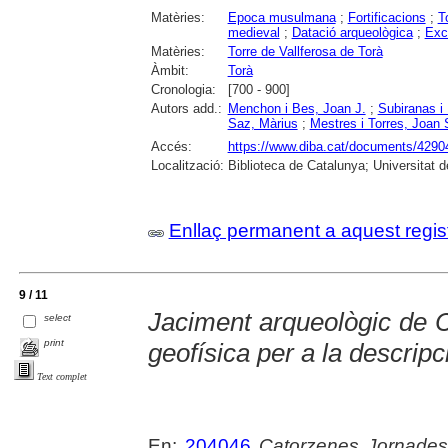
Matèries:
Epoca musulmana
;
Fortificacions
;
T
medieval
;
Datació arqueològica
;
Exc
Matèries:
Torre de Vallferosa de Torà
Àmbit:
Torà
Cronologia:
[700 - 900]
Autors add.:
Menchon i Bes, Joan J.
;
Subiranas i
Saz, Màrius
;
Mestres i Torres, Joan 
Accés:
https://www.diba.cat/documents
Localització:
Biblioteca de Catalunya; Universitat d
Enllaç permanent a aquest regis
9 / 11
Jaciment arqueològic de 
select
print
geofísica per a la descrip
Text complet
En:
204046
Catorzenes Jornades