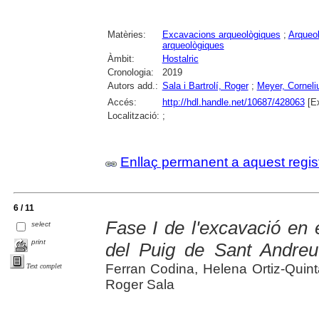
Matèries:
Excavacions arqueològiques
;
Arqueol
arqueològiques
Àmbit:
Hostalric
Cronologia:
2019
Autors add.:
Sala i Bartrolí, Roger
;
Meyer, Corneli
Accés:
http://hdl.handle.net/10687/428063
[Ex
Localització:
;
Enllaç permanent a aquest regis
6 / 11
Fase I de l'excavació en 
select
print
del Puig de Sant Andreu
Ferran Codina, Helena Ortiz-Quin
Text complet
Roger Sala