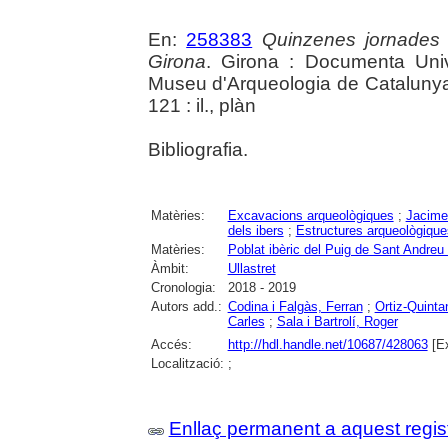
En:
258383
Quinzenes jornades
Girona
. Girona : Documenta Unive
Museu d'Arqueologia de Catalunya 
121 : il., plàn
Bibliografia.
Matèries:
Excavacions arqueològiques
;
Jacime
dels ibers
;
Estructures arqueològique
Matèries:
Poblat ibèric del Puig de Sant Andreu 
Àmbit:
Ullastret
Cronologia:
2018 - 2019
Autors add.:
Codina i Falgàs, Ferran
;
Ortiz-Quinta
Carles
;
Sala i Bartrolí, Roger
Accés:
http://hdl.handle.net/10687/428063
[Ex
Localització:
;
Enllaç permanent a aquest regis