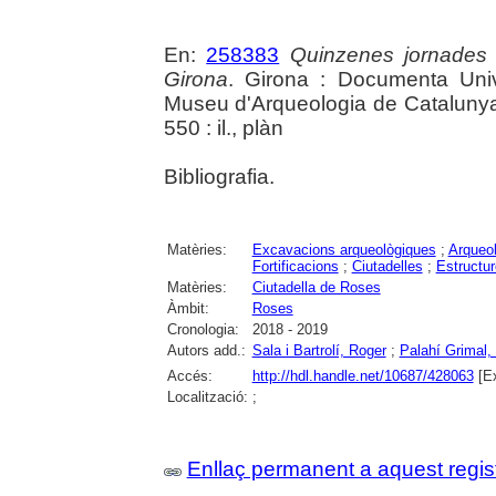
En:
258383
Quinzenes jornades
Girona
. Girona : Documenta Unive
Museu d'Arqueologia de Catalunya 
550 : il., plàn
Bibliografia.
Matèries:
Excavacions arqueològiques
;
Arqueol
Fortificacions
;
Ciutadelles
;
Estructu
Matèries:
Ciutadella de Roses
Àmbit:
Roses
Cronologia:
2018 - 2019
Autors add.:
Sala i Bartrolí, Roger
;
Palahí Grimal, 
Accés:
http://hdl.handle.net/10687/428063
[Ex
Localització:
;
Enllaç permanent a aquest regis