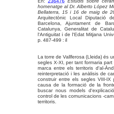
En:
236476
Estudis sobre ceràmi
homenatge al Dr. Alberto López Mu
Bellaterra, 15 i 16 de maig de 
Arquitectònic Local Diputació 
Barcelona, Ajuntament de Bar
Catalunya, Generalitat de Cata
l'Antiguitat i de l'Edat Mitjana U
p. 487-499 : il
La torre de Vallferosa (Lleida) és 
segles X-XI, per tant formaria part 
marca entre els territoris d'al-À
reinterpretació i les anàlisis de 
construir entre els segles VIII-I
causa de la formació de la front
buscar nous models d'explicació
control de les comunicacions -camins
territoris.