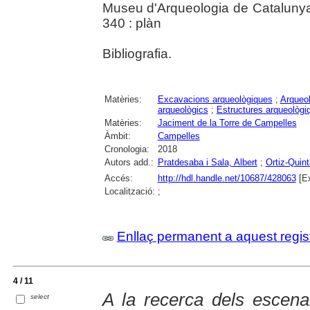
Museu d'Arqueologia de Catalunya 
340 : plàn
Bibliografia.
Matèries:
Excavacions arqueològiques
;
Arqueol
arqueològics
;
Estructures arqueològi
Matèries:
Jaciment de la Torre de Campelles
Àmbit:
Campelles
Cronologia:
2018
Autors add.:
Pratdesaba i Sala, Albert
;
Ortiz-Quin
Accés:
http://hdl.handle.net/10687/428063
[Ex
Localització:
;
Enllaç permanent a aquest regis
4 / 11
A la recerca dels escena
select