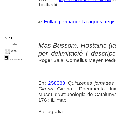
Localització:
;
Enllaç permanent a aquest regis
5 / 11
Mas Bussom, Hostalric (la
select
print
per delimitació i descrip
Roger Sala, Cornelius Meyer, Pedr
Text complet
En:
258383
Quinzenes jornades
Girona
. Girona : Documenta Unive
Museu d'Arqueologia de Catalunya 
176 : il., map
Bibliografia.