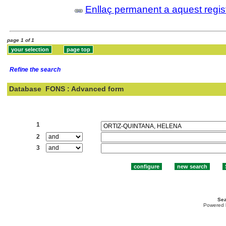
Enllaç permanent a aquest regis
page 1 of 1
Refine the search
Database
FONS : Advanced form
Search:
1
2
3
Sea
Powered