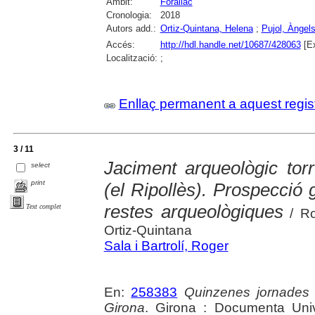
Àmbit:
Forallac
Cronologia:
2018
Autors add.:
Ortiz-Quintana, Helena
;
Pujol, Àngel
Accés:
http://hdl.handle.net/10687/428063
[Ex
Localització:
;
Enllaç permanent a aquest regis
3 / 11
Jaciment arqueològic to
select
print
(el Ripollès). Prospecció 
restes arqueològiques
Text complet
/ Ro
Ortiz-Quintana
Sala i Bartrolí, Roger
En:
258383
Quinzenes jornades
Girona
. Girona : Documenta Unive