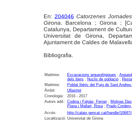
En:
204046
Catorzenes Jornades
Girona
. Barcelona ; Girona ; [C
Catalunya, Departament de Cultur
Universitat de Girona, Departam
Ajuntament de Caldes de Malavella, 
Bibliografia.
Matèries:
Excavacions arqueològiques
;
Arqueol
dels ibers
;
Nuclis de població
;
Resta
Matèries:
Poblat Ibèric del Puig de Sant Andreu 
Àmbit:
Ullastret
Cronologia:
2016 - 2017
Autors add.:
Codina i Falgàs, Ferran
;
Molinas Daví
Plana i Mallart, Rosa
;
Prado Cordero,
Accés:
http://calaix.gencat.cat/handle/10687
Localització:
Universitat de Girona