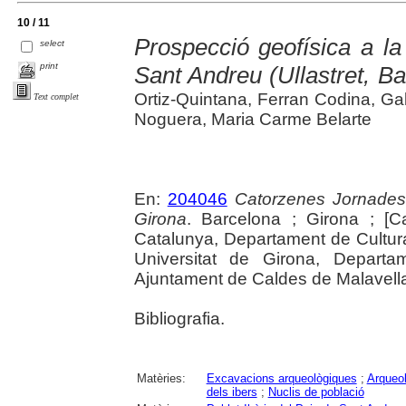
10 / 11
Prospecció geofísica a la
select
print
Sant Andreu (Ullastret, B
Ortiz-Quintana, Ferran Codina, G
Text complet
Noguera, Maria Carme Belarte
En:
204046
Catorzenes Jornades
Girona
. Barcelona ; Girona ; [C
Catalunya, Departament de Cultur
Universitat de Girona, Departam
Ajuntament de Caldes de Malavella, 
Bibliografia.
Matèries:
Excavacions arqueològiques
;
Arqueol
dels ibers
;
Nuclis de població