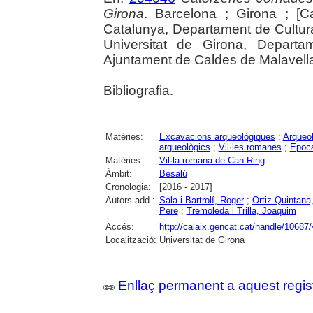
Girona
. Barcelona ; Girona ; [C
Catalunya, Departament de Cultur
Universitat de Girona, Departam
Ajuntament de Caldes de Malavella, 
Bibliografia.
Matèries:
Excavacions arqueològiques
;
Arqueol
arqueològics
;
Vil·les romanes
;
Epoc
Matèries:
Vil·la romana de Can Ring
Àmbit:
Besalú
Cronologia:
[2016 - 2017]
Autors add.:
Sala i Bartrolí, Roger
;
Ortiz-Quintana
Pere
;
Tremoleda i Trilla, Joaquim
Accés:
http://calaix.gencat.cat/handle/10687
Localització:
Universitat de Girona
Enllaç permanent a aquest regis