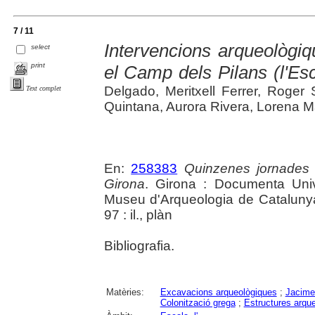
7 / 11
Intervencions arqueològi
select
print
el Camp dels Pilans (l'Es
Delgado, Meritxell Ferrer, Roger
Text complet
Quintana, Aurora Rivera, Lorena M
En:
258383
Quinzenes jornades
Girona
. Girona : Documenta Unive
Museu d'Arqueologia de Catalunya 
97 : il., plàn
Bibliografia.
Matèries:
Excavacions arqueològiques
;
Jacime
Colonització grega
;
Estructures arqu