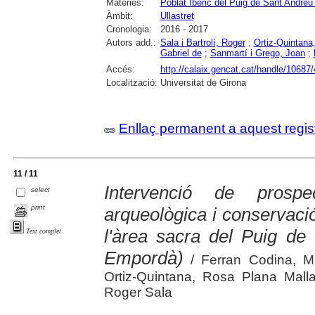
Matèries:
Poblat Ibèric del Puig de Sant Andreu 
Àmbit:
Ullastret
Cronologia:
2016 - 2017
Autors add.:
Sala i Bartrolí, Roger
;
Ortiz-Quintana
Gabriel de
;
Sanmartí i Grego, Joan
;
Accés:
http://calaix.gencat.cat/handle/10687
Localització:
Universitat de Girona
Enllaç permanent a aquest regis
11 / 11
Intervenció de prospe
select
print
arqueològica i conservaci
l'àrea sacra del Puig de 
Text complet
Empordà)
/ Ferran Codina, Ma
Ortiz-Quintana, Rosa Plana Mall
Roger Sala