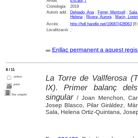
Àmbit:
Escala, l'
Cronologia:
2019
Autors add.:
Delgado, Ana
;
Ferrer, Meritxell
;
Sala 
Helena
;
Rivera, Aurora
;
Marín, Loren
Accés:
http://hdl.handle.net/10687/428063
[Ex
Localització:
;
Enllaç permanent a aquest regis
8 / 11
La Torre de Vallferosa (T
select
print
IX). Primer balanç dels
singular
Text complet
/ Joan Menchon, Carm
Josep Blasco, Pilar Giráldez, Mà
Sala, Helena Ortiz-Quintana, Jose