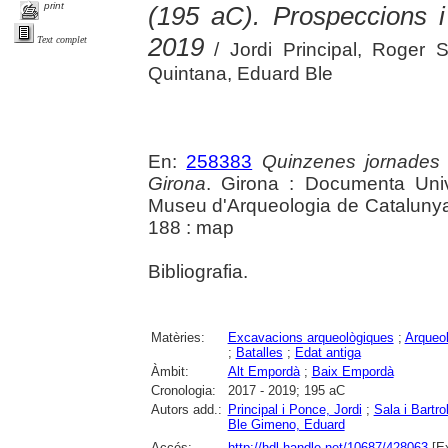
print
(195 aC). Prospeccions i
2019
Text complet
/ Jordi Principal, Roger 
Quintana, Eduard Ble
En:
258383
Quinzenes jornades
Girona
. Girona : Documenta Unive
Museu d'Arqueologia de Catalunya 
188 : map
Bibliografia.
Matèries:
Excavacions arqueològiques
;
Arqueol
;
Batalles
;
Edat antiga
Àmbit:
Alt Empordà
;
Baix Empordà
Cronologia:
2017 - 2019; 195 aC
Autors add.:
Principal i Ponce, Jordi
;
Sala i Bartro
Ble Gimeno, Eduard
Accés:
http://hdl.handle.net/10687/428063
[Ex