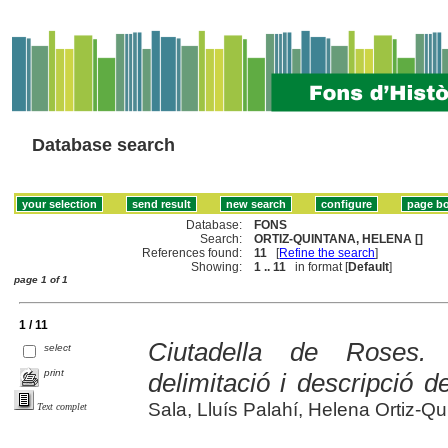
Database search
Database:
FONS
Search:
ORTIZ-QUINTANA, HELENA []
References found:
11
[
Refine the search
]
Showing:
1 .. 11
in format [
Default
]
page 1 of 1
1 / 11
Ciutadella de Roses. 
select
print
delimitació i descripció d
Sala, Lluís Palahí, Helena Ortiz-Q
Text complet