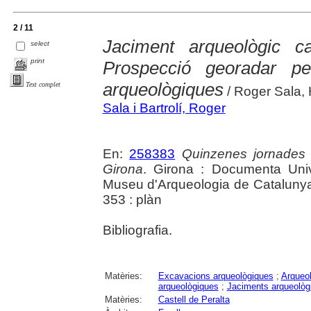
2 / 11
Jaciment arqueològic ca
select
print
Prospecció georadar pe
arqueològiques
Text complet
/ Roger Sala, 
Sala i Bartrolí, Roger
En:
258383
Quinzenes jornades
Girona
. Girona : Documenta Unive
Museu d'Arqueologia de Catalunya 
353 : plàn
Bibliografia.
Matèries:
Excavacions arqueològiques
;
Arqueol
arqueològiques
;
Jaciments arqueològ
Matèries:
Castell de Peralta