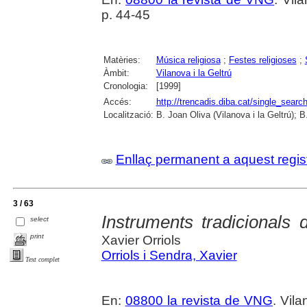
p. 44-45
Matèries:
Música religiosa
;
Festes religioses
;
Àmbit:
Vilanova i la Geltrú
Cronologia:
[1999]
Accés:
http://trencadis.diba.cat/single_se
Localització:
B. Joan Oliva (Vilanova i la Geltrú); 
Enllaç permanent a aquest regis
3 / 63
Instruments tradicionals 
select
print
Xavier Orriols
Orriols i Sendra, Xavier
Text complet
En:
08800 la revista de VNG
. Vila