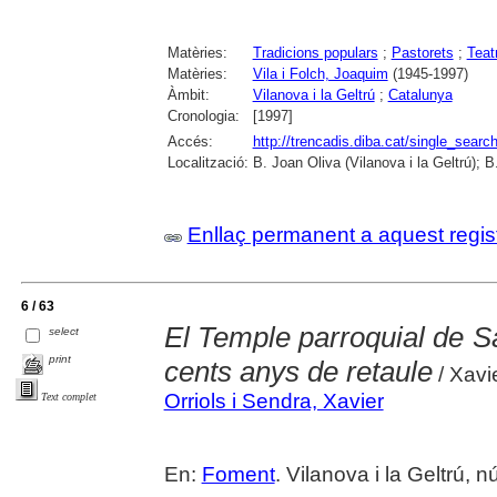
Matèries:
Tradicions populars
;
Pastorets
;
Teat
Matèries:
Vila i Folch, Joaquim
(1945-1997)
Àmbit:
Vilanova i la Geltrú
;
Catalunya
Cronologia:
[1997]
Accés:
http://trencadis.diba.cat/single_se
Localització:
B. Joan Oliva (Vilanova i la Geltrú); 
Enllaç permanent a aquest regis
6 / 63
El Temple parroquial de Sa
select
print
cents anys de retaule
/ Xavie
Orriols i Sendra, Xavier
Text complet
En:
Foment
. Vilanova i la Geltrú, 