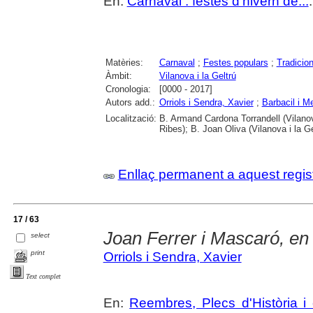
En:
Carnaval : festes d'hivern de...
Matèries:
Carnaval
;
Festes populars
;
Tradicio
Àmbit:
Vilanova i la Geltrú
Cronologia:
[0000 - 2017]
Autors add.:
Orriols i Sendra, Xavier
;
Barbacil i M
Localització:
B. Armand Cardona Torrandell (Vilanov
Ribes); B. Joan Oliva (Vilanova i la Ge
Enllaç permanent a aquest regis
17 / 63
Joan Ferrer i Mascaró, en
select
print
Orriols i Sendra, Xavier
Text complet
En:
Reembres, Plecs d'Història i 