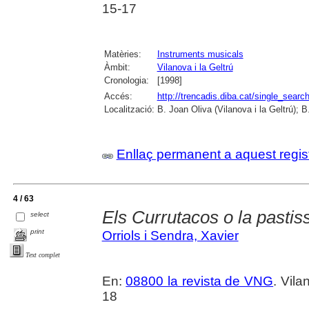
15-17
Matèries:
Instruments musicals
Àmbit:
Vilanova i la Geltrú
Cronologia:
[1998]
Accés:
http://trencadis.diba.cat/single_se
Localització:
B. Joan Oliva (Vilanova i la Geltrú); 
Enllaç permanent a aquest regis
4 / 63
Els Currutacos o la pastiss
select
print
Orriols i Sendra, Xavier
Text complet
En:
08800 la revista de VNG
. Vila
18