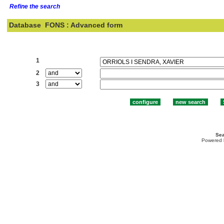
Refine the search
Database
FONS : Advanced form
Search:
1
2
3
Sea
Powered