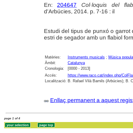
En:
204647
Col·loquis del fla
d'Arbúcies, 2014. p. 7-16 : il
Estudi del tipus de punxó o garro
estri de segador amb un flabiol fo
Matèries:
Instruments musicals
;
Música popula
Àmbit:
Catalunya
Cronologia:
[0000 - 2013]
Accés:
https://www.raco.cat/index.php/ColFla
Localització:
B. Rafael Vilà Barnils (Arbúcies); B. 
Enllaç permanent a aquest regis
page 1 of 4