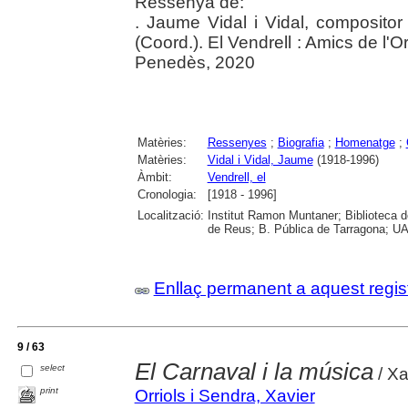
Ressenya de:
. Jaume Vidal i Vidal, compositor 
(Coord.). El Vendrell : Amics de l'O
Penedès, 2020
Matèries:
Ressenyes
;
Biografia
;
Homenatge
;
Matèries:
Vidal i Vidal, Jaume
(1918-1996)
Àmbit:
Vendrell, el
Cronologia:
[1918 - 1996]
Localització:
Institut Ramon Muntaner; Biblioteca d
de Reus; B. Pública de Tarragona; UAB
Enllaç permanent a aquest regis
9 / 63
El Carnaval i la música
select
/ Xa
print
Orriols i Sendra, Xavier