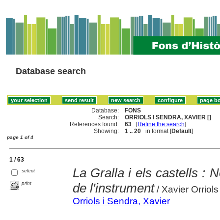
Database search
Database:
FONS
Search:
ORRIOLS I SENDRA, XAVIER []
References found:
63
[
Refine the search
]
Showing:
1 .. 20
in format [
Default
]
page 1 of 4
1 / 63
La Gralla i els castells : 
select
print
de l'instrument
/ Xavier Orriols
Orriols i Sendra, Xavier