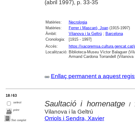
(abril 1997), p. 33-35
Matèries:
Necrologia
Matèries:
Ferrer i Mascaró, Joan
(1915-1997)
Àmbit:
Vilanova i la Geltrú
;
Barcelona
Cronologia:
[1915 - 1997]
Accés:
https://xacpremsa.cultura.gencat.ca
Localització:
Biblioteca-Museu Víctor Balaguer (Vilan
Armand Cardona Torrandell (Vilanova i
Enllaç permanent a aquest regis
18 / 63
Saultació i homenatge
select
/ X
print
Vilanova i la Geltrú
Orriols i Sendra, Xavier
Text complet