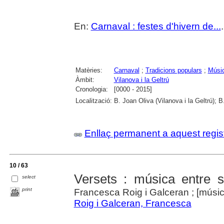
En:
Carnaval : festes d'hivern de...
Matèries:
Carnaval
;
Tradicions populars
;
Músic
Àmbit:
Vilanova i la Geltrú
Cronologia:
[0000 - 2015]
Localització:
B. Joan Oliva (Vilanova i la Geltrú); 
Enllaç permanent a aquest regis
10 / 63
Versets : música entre si
select
print
Francesca Roig i Galceran ; [música
Roig i Galceran, Francesca