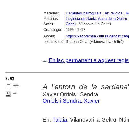
Matèries:
Esglésies parroquials
;
Art religiós
;
R
Matèries:
Església de Santa Maria de la Geltrú
Àmbit:
Geltrú
- Vilanova i la Geltrú
Cronologia:
1699 - 1712
Accés:
https://xacpremsa.cultura.gencat.ca
Localització:
B. Joan Oliva (Vilanova i la Geltrú)
Enllaç permanent a aquest regis
7 / 63
A l'entorn de la sardana
select
print
Xavier Orriols i Sendra
Orriols i Sendra, Xavier
En:
Talaia
. Vilanova i la Geltrú, Nú