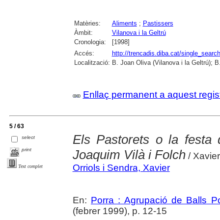
Matèries:
Aliments
;
Pastissers
Àmbit:
Vilanova i la Geltrú
Cronologia:
[1998]
Accés:
http://trencadis.diba.cat/single_se
Localització:
B. Joan Oliva (Vilanova i la Geltrú); 
Enllaç permanent a aquest regis
5 / 63
Els Pastorets o la festa
select
print
Joaquim Vilà i Folch
/ Xavier
Orriols i Sendra, Xavier
Text complet
En:
Porra : Agrupació de Balls P
(febrer 1999), p. 12-15