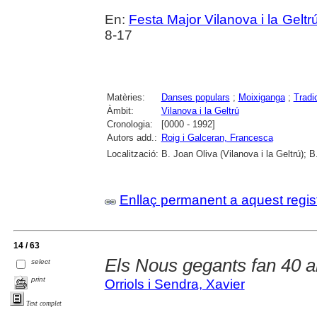
En:
Festa Major Vilanova i la Geltrú
8-17
Matèries:
Danses populars
;
Moixiganga
;
Tradi
Àmbit:
Vilanova i la Geltrú
Cronologia:
[0000 - 1992]
Autors add.:
Roig i Galceran, Francesca
Localització:
B. Joan Oliva (Vilanova i la Geltrú); 
Enllaç permanent a aquest regis
14 / 63
Els Nous gegants fan 40 
select
print
Orriols i Sendra, Xavier
Text complet