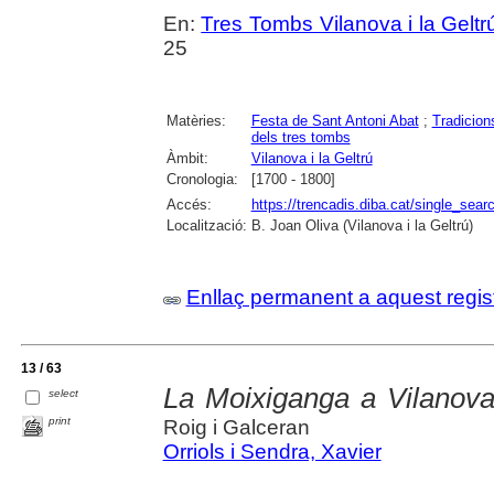
En:
Tres Tombs Vilanova i la Geltrú
25
Matèries:
Festa de Sant Antoni Abat
;
Tradicion
dels tres tombs
Àmbit:
Vilanova i la Geltrú
Cronologia:
[1700 - 1800]
Accés:
https://trencadis.diba.cat/single_se
Localització:
B. Joan Oliva (Vilanova i la Geltrú)
Enllaç permanent a aquest regis
13 / 63
La Moixiganga a Vilanov
select
print
Roig i Galceran
Orriols i Sendra, Xavier