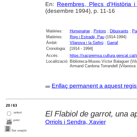
En:
Reembres, Plecs d'Història i 
(desembre 1994), p. 11-16
Matèries:
Homenatge
;
Pintors
;
Dibuixants
;
Pa
Matèries:
Roig i Estradé, Pau
(1914-1994)
Àmbit:
Vilanova i la Geltrú
;
Garraf
Cronologia:
[1914 - 1994]
Accés:
https://xacpremsa.cultura.gencat.ca
Localització:
Biblioteca-Museu Víctor Balaguer (Vilan
Armand Cardona Torrandell (Vilanova i
Enllaç permanent a aquest regis
20 / 63
El Flabiol de garrot, una 
select
print
Orriols i Sendra, Xavier
Text complet