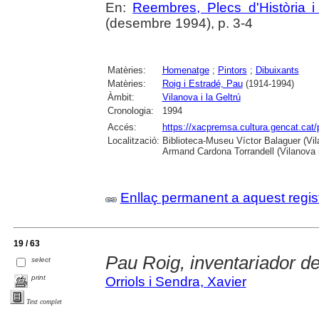
En:
Reembres, Plecs d'Història i 
(desembre 1994), p. 3-4
Matèries:
Homenatge
;
Pintors
;
Dibuixants
Matèries:
Roig i Estradé, Pau
(1914-1994)
Àmbit:
Vilanova i la Geltrú
Cronologia:
1994
Accés:
https://xacpremsa.cultura.gencat.ca
Localització:
Biblioteca-Museu Víctor Balaguer (Vilan
Armand Cardona Torrandell (Vilanova i
Enllaç permanent a aquest regis
19 / 63
Pau Roig, inventariador de
select
print
Orriols i Sendra, Xavier
Text complet