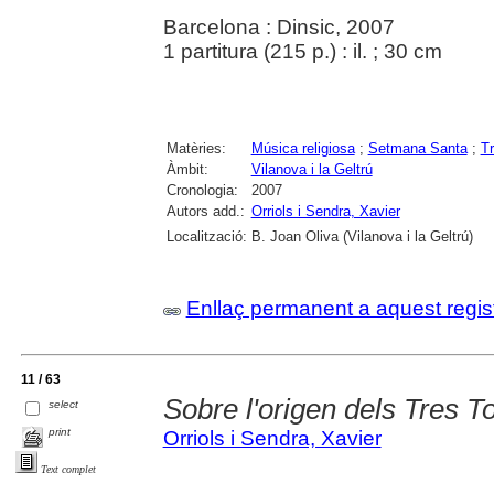
Barcelona : Dinsic, 2007
1 partitura (215 p.) : il. ; 30 cm
Matèries:
Música religiosa
;
Setmana Santa
;
Tr
Àmbit:
Vilanova i la Geltrú
Cronologia:
2007
Autors add.:
Orriols i Sendra, Xavier
Localització:
B. Joan Oliva (Vilanova i la Geltrú)
Enllaç permanent a aquest regis
11 / 63
Sobre l'origen dels Tres 
select
print
Orriols i Sendra, Xavier
Text complet