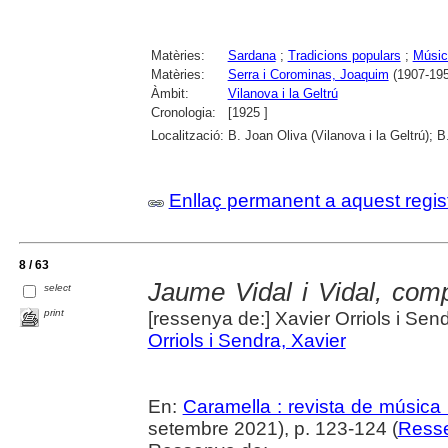
Matèries:
Sardana
;
Tradicions populars
;
Músic
Matèries:
Serra i Corominas, Joaquim
(1907-195
Àmbit:
Vilanova i la Geltrú
Cronologia:
[1925 ]
Localització:
B. Joan Oliva (Vilanova i la Geltrú); 
Enllaç permanent a aquest regis
8 / 63
Jaume Vidal i Vidal, compo
select
print
[ressenya de:] Xavier Orriols i Sen
Orriols i Sendra, Xavier
En:
Caramella : revista de música i
setembre 2021), p. 123-124 (
Ress