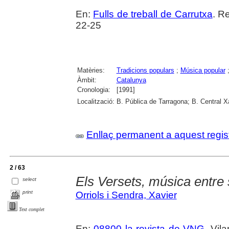
En:
Fulls de treball de Carrutxa
. R
22-25
Matèries:
Tradicions populars
;
Música popular
Àmbit:
Catalunya
Cronologia:
[1991]
Localització:
B. Pública de Tarragona; B. Central 
Enllaç permanent a aquest regis
2 / 63
Els Versets, música entre 
select
print
Orriols i Sendra, Xavier
Text complet
En:
08800 la revista de VNG
. Vil