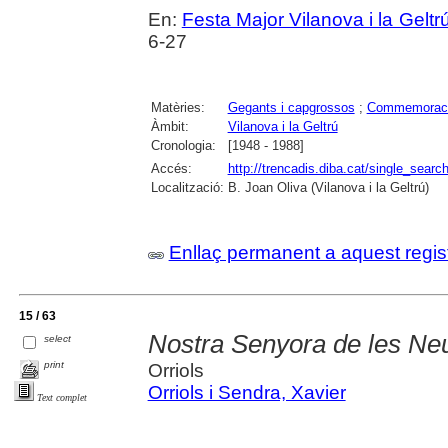
En:
Festa Major Vilanova i la Geltrú
6-27
Matèries:
Gegants i capgrossos
;
Commemorac
Àmbit:
Vilanova i la Geltrú
Cronologia:
[1948 - 1988]
Accés:
http://trencadis.diba.cat/single_se
Localització:
B. Joan Oliva (Vilanova i la Geltrú)
Enllaç permanent a aquest regis
15 / 63
Nostra Senyora de les Neu
select
print
Orriols
Orriols i Sendra, Xavier
Text complet