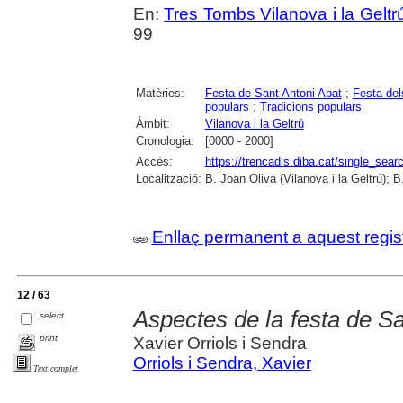
En:
Tres Tombs Vilanova i la Geltrú
99
Matèries:
Festa de Sant Antoni Abat
;
Festa del
populars
;
Tradicions populars
Àmbit:
Vilanova i la Geltrú
Cronologia:
[0000 - 2000]
Accés:
https://trencadis.diba.cat/single_se
Localització:
B. Joan Oliva (Vilanova i la Geltrú); B.
Enllaç permanent a aquest regis
12 / 63
Aspectes de la festa de Sa
select
print
Xavier Orriols i Sendra
Orriols i Sendra, Xavier
Text complet