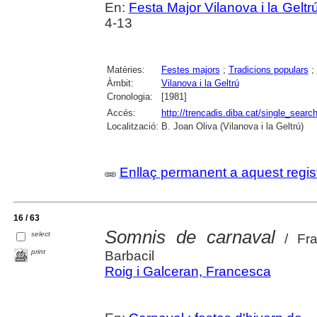
En:
Festa Major Vilanova i la Geltrú
4-13
Matèries:
Festes majors
;
Tradicions populars
;
Àmbit:
Vilanova i la Geltrú
Cronologia:
[1981]
Accés:
http://trencadis.diba.cat/single_se
Localització:
B. Joan Oliva (Vilanova i la Geltrú)
Enllaç permanent a aquest regis
16 / 63
Somnis de carnaval
select
/ Fran
print
Barbacil
Roig i Galceran, Francesca