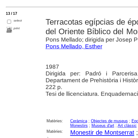
13 / 17
Terracotas egípcias de é
select
print
del Oriente Bíblico del M
Pons Mellado; dirigida per Josep P
Pons Mellado, Esther
1987
Dirigida per: Padró i Parceris
Departament de Prehistòria i Històr
222 p.
Tesi de llicenciatura. Enquadernació 
Matèries:
Ceràmica
;
Objectes de museus
;
Epo
Monestirs
;
Museus d'art
;
Art clàssic
Matèries:
Monestir de Montserrat