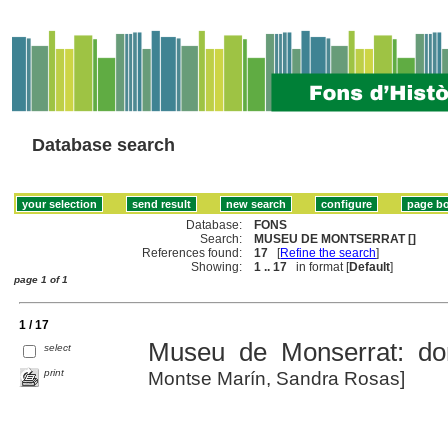
Database search
Database:
FONS
Search:
MUSEU DE MONTSERRAT []
References found:
17
[
Refine the search
]
Showing:
1 .. 17
in format [
Default
]
page 1 of 1
1 / 17
Museu de Monserrat: do
select
print
Montse Marín, Sandra Rosas]