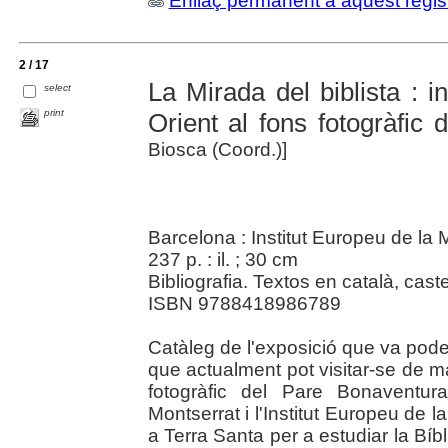
Enllaç permanent a aquest regis
2 / 17
La Mirada del biblista : in
select
print
Orient al fons fotogràfic
Biosca (Coord.)]
Barcelona : Institut Europeu de la 
237 p. : il. ; 30 cm
Bibliografia. Textos en català, caste
ISBN 9788418986789
Catàleg de l'exposició que va poder
que actualment pot visitar-se de m
fotogràfic del Pare Bonaventur
Montserrat i l'Institut Europeu de l
a Terra Santa per a estudiar la Bíbli