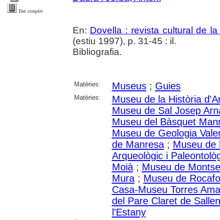
Text complet
En:
Dovella : revista cultural de l
(estiu 1997), p. 31-45 : il.
Bibliografia.
Matèries:
Museus
;
Guies
Matèries:
Museu de la Història d'A
Museu de Sal Josep Arn
Museu del Bàsquet Man
Museu de Geologia Vale
de Manresa
;
Museu de 
Arqueològic i Paleontolò
Moià
;
Museu de Montse
Mura
;
Museu de Rocafo
Casa-Museu Torres Amat
del Pare Claret de Sallen
l'Estany