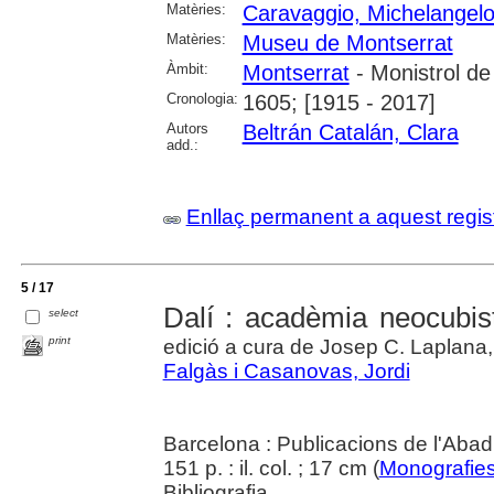
Matèries:
Caravaggio, Michelangelo
Matèries:
Museu de Montserrat
Àmbit:
Montserrat
- Monistrol de
Cronologia:
1605; [1915 - 2017]
Autors
Beltrán Catalán, Clara
add.:
Enllaç permanent a aquest regis
5 / 17
Dalí : acadèmia neocubist
select
print
edició a cura de Josep C. Laplana,
Falgàs i Casanovas, Jordi
Barcelona : Publicacions de l'Abad
151 p. : il. col. ; 17 cm (
Monografie
Bibliografia.