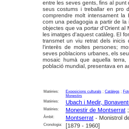
entre les seves gents, fins al punt
seus costums i treballar en pro 
comprendre molt intensament la B
com una pedagogia a partir de la i
objectes que va portar d'Orient al
les imatges d'aquest catàleg. El fo
transmet un viu retrat dels inici
l'interès de moltes persones; mo
seves poblacions urbanes, els seus
mosaic humà que aquella terra,
població mundial, presentava en aqu
Matèries:
Exposicions culturals
;
Catàlegs
;
Fot
Monestirs
Matèries:
Ubach i Medir, Bonavent
Matèries:
Monestir de Montserrat
Àmbit:
Montserrat
- Monistrol d
Cronologia:
[1879 - 1960]