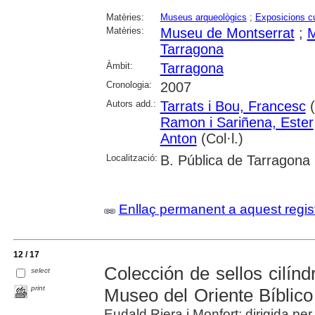
Matèries:
Museus arqueològics
;
Exposicions cu
Matèries:
Museu de Montserrat
;
M
Tarragona
Àmbit:
Tarragona
Cronologia:
2007
Autors add.:
Tarrats i Bou, Francesc
(
Ramon i Sariñena, Ester
Anton
(Col·l.)
Localització:
B. Pública de Tarragona
Enllaç permanent a aquest regis
12 / 17
Colección de sellos cilínd
select
print
Museo del Oriente Bíblico
Eudald Riera i Monfort; dirigida p