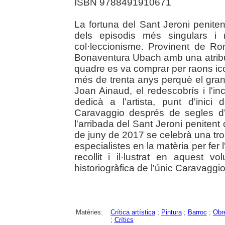
ISBN 9788491910671
La fortuna del Sant Jeroni penit
dels episodis més singulars i r
col·leccionisme. Provinent de Ro
Bonaventura Ubach amb una atribuci
quadre es va comprar per raons ic
més de trenta anys perquè el gran c
Joan Ainaud, el redescobrís i l'i
dedicà a l'artista, punt d'inici d
Caravaggio després de segles d'o
l'arribada del Sant Jeroni penitent
de juny de 2017 se celebrà una trob
especialistes en la matèria per fer 
recollit i il·lustrat en aquest v
historiogràfica de l'únic Caravaggio
Matèries:
Crítica artística
;
Pintura
;
Barroc
;
Obre
;
Crítics