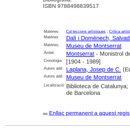
ISBN 9788498839517
Matèries:
Col·leccions artístiques
;
Crítica artís
Matèries:
Dalí i Domènech, Salvad
Matèries:
Museu de Montserrat
Àmbit:
Montserrat
- Monistrol d
Cronologia:
[1904 - 1989]
Autors add.:
Laplana, Josep de C.
(Ed
Autors add.:
Museu de Montserrat
Localització:
Biblioteca de Catalunya;
de Barcelona
Enllaç permanent a aquest regis