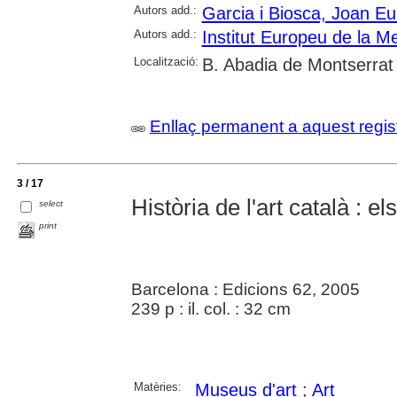
Autors add.:
Garcia i Biosca, Joan Eu
Autors add.:
Institut Europeu de la Me
Localització:
B. Abadia de Montserrat
Enllaç permanent a aquest regis
3 / 17
Història de l'art català :
select
print
Barcelona : Edicions 62, 2005
239 p : il. col. : 32 cm
Matèries:
Museus d'art
;
Art