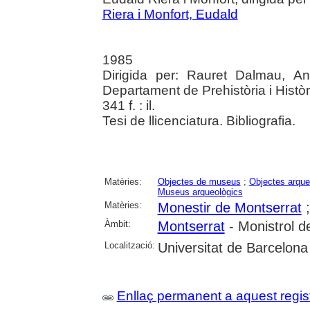
Riera i Monfort, Eudald
1985
Dirigida per: Rauret Dalmau, An
Departament de Prehistòria i Històr
341 f. : il.
Tesi de llicenciatura. Bibliografia.
Matèries:
Objectes de museus
;
Objectes arque
Museus arqueològics
Matèries:
Monestir de Montserrat
Àmbit:
Montserrat
- Monistrol d
Localització:
Universitat de Barcelona
Enllaç permanent a aquest regis