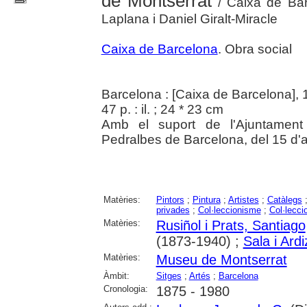
de Montserrat
/ Caixa de Bar
Laplana i Daniel Giralt-Miracle
Caixa de Barcelona
. Obra social
Barcelona : [Caixa de Barcelona],
47 p. : il. ; 24 * 23 cm
Amb el suport de l'Ajuntament
Pedralbes de Barcelona, del 15 d'a
Matèries:
Pintors
;
Pintura
;
Artistes
;
Catàlegs
privades
;
Col·leccionisme
;
Col·lecci
Matèries:
Rusiñol i Prats, Santiago
(1873-1940) ;
Sala i Ard
Matèries:
Museu de Montserrat
Àmbit:
Sitges
;
Artés
;
Barcelona
Cronologia:
1875 - 1980