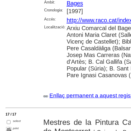
Àmbit:
Bages
Cronologia:
[1997]
Accés:
http://www.raco.cat/inde
Localització:
Arxiu Comarcal del Bage
Antoni Maria Claret (Sal
Vicenç de Castellet); Bib
Pere Casaldàliga (Balsar
Josep Mas Carreras (Nav
d'Artès; B. Cal Gallifa (
Popular (Súria); B. Sant
Pare Ignasi Casanovas (
Enllaç permanent a aquest regis
17 / 17
Mestres de la Pintura C
select
print