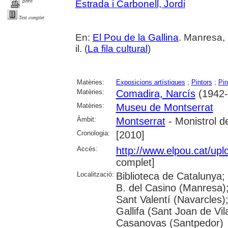
print
Estrada i Carbonell, Jordi
Text complet
En:
El Pou de la Gallina
. Manresa, 
il. (
La fila cultural
)
Matèries:
Exposicions artístiques
;
Pintors
;
Pin
Matèries:
Comadira, Narcís
(1942-.
Matèries:
Museu de Montserrat
Àmbit:
Montserrat
- Monistrol d
Cronologia:
[2010]
Accés:
http://www.elpou.cat/uplo
complet]
Localització:
Biblioteca de Catalunya;
B. del Casino (Manresa)
Sant Valentí (Navarcles)
Gallifa (Sant Joan de Vil
Casanovas (Santpedor)