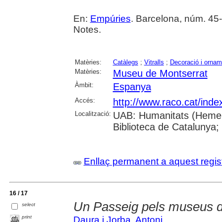
En:
Empúries
. Barcelona, núm. 45-
Notes.
Matèries:
Catàlegs
;
Vitralls
;
Decoració i ornam
Matèries:
Museu de Montserrat
Àmbit:
Espanya
Accés:
http://www.raco.cat/ind
Localització:
UAB: Humanitats (Hemero
Biblioteca de Catalunya;
Enllaç permanent a aquest regis
16 / 17
Un Passeig pels museus 
select
print
Daura i Jorba, Antoni