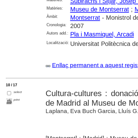
Subirachs i Sitjar, Josep
Matèries:
Museu de Montserrat
;
M
Àmbit:
Montserrat
- Monistrol d
Cronologia:
2007
Autors add.:
Pla i Masmiquel, Arcadi
Localització:
Universitat Politècnica 
Enllaç permanent a aquest regis
10 / 17
Cultura-cultures : donaci
select
print
de Madrid al Museu de Mo
Laplana, Eva Buch Garcia, Lluís G. 