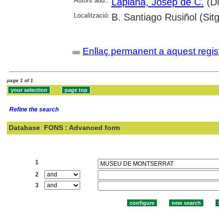
Autors add.:
Laplana, Josep de C.
(Di
Localització:
B. Santiago Rusiñol (Sit
Enllaç permanent a aquest regis
page 1 of 1
Refine the search
Database
FONS : Advanced form
Search:
1
2
3