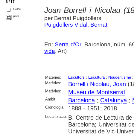
6 / 17
Joan Borrell i Nicolau (1
select
print
per Bernat Puigdollers
Puigdollers Vidal, Bernat
En:
Serra d'Or
. Barcelona, núm. 698
vida
. Art)
Matèries:
Escultors
;
Escultura
;
Noucentisme
Matèries:
Borrell i Nicolau, Joan
(1
Matèries:
Museu de Montserrat
Àmbit:
Barcelona
;
Catalunya
;
Cronologia:
1888 - 1951; 2018
Localització:
B. Centre de Lectura de
Barcelona; Universitat d
Universitat de Vic-Univer