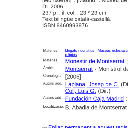
[Montserrat] ; [Madrid] : Museu d
DL 2006
237 p. : il. col. ; 23 * 23 cm
Text bilingüe català-castellà.
ISBN 8460993876
Matèries:
Llegats i donatius
;
Museus eclesiàst
religiós
Matèries:
Monestir de Montserrat
Àmbit:
Montserrat
- Monistrol d
Cronologia:
[2006]
Autors add.:
Laplana, Josep de C.
(Di
Coll, Luis G.
(Dir.)
Autors add.:
Fundación Caja Madrid
Localització:
B. Abadia de Montserrat
Enllaç permanent a aquest regis