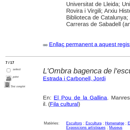
Universitat de Lleida; U
Rovira i Virgili; Arxiu Hi
Biblioteca de Catalunya; 
Carreras de Sabadell (a
Enllaç permanent a aquest regis
7 / 17
L'Ombra bagenca de l'escu
select
print
Estrada i Carbonell, Jordi
Text complet
En:
El Pou de la Gallina
. Manres
il. (
Fila cultural
)
Matèries:
Escultors
;
Escultura
;
Homenatge
;
E
Exposicions artístiques
;
Museus