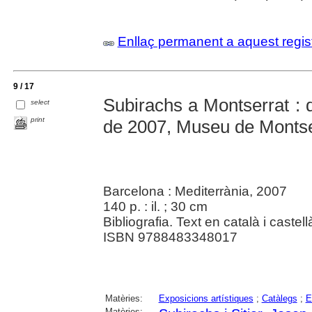
Enllaç permanent a aquest regis
9 / 17
Subirachs a Montserrat : d
select
print
de 2007, Museu de Montse
Barcelona : Mediterrània, 2007
140 p. : il. ; 30 cm
Bibliografia. Text en català i castell
ISBN 9788483348017
Matèries:
Exposicions artístiques
;
Catàlegs
;
E
Matèries: