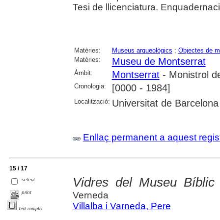
Tesi de llicenciatura. Enquadernació 
Matèries:
Museus arqueològics
;
Objectes de 
Matèries:
Museu de Montserrat
Àmbit:
Montserrat
- Monistrol d
Cronologia:
[0000 - 1984]
Localització:
Universitat de Barcelona
Enllaç permanent a aquest regis
15 / 17
Vidres del Museu Bíblic
select
print
Verneda
Villalba i Varneda, Pere
Text complet