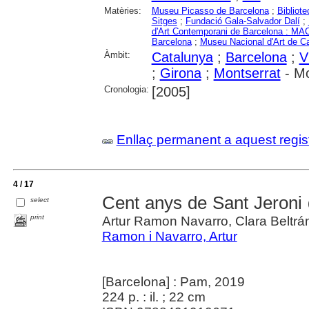
Matèries:
Museu Picasso de Barcelona
;
Bibliot
Sitges
;
Fundació Gala-Salvador Dalí
;
d'Art Contemporani de Barcelona : M
Barcelona
;
Museu Nacional d'Art de C
Àmbit:
Catalunya
;
Barcelona
;
V
;
Girona
;
Montserrat
- Mo
Cronologia:
[2005]
Enllaç permanent a aquest regis
4 / 17
Cent anys de Sant Jeroni
select
print
Artur Ramon Navarro, Clara Beltrá
Ramon i Navarro, Artur
[Barcelona] : Pam, 2019
224 p. : il. ; 22 cm