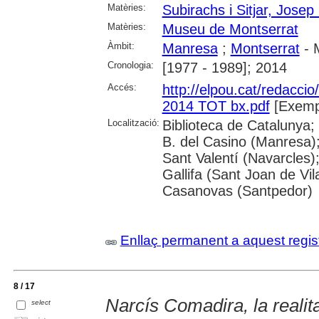
Matèries:
Subirachs i Sitjar, Josep
Matèries:
Museu de Montserrat
Àmbit:
Manresa
;
Montserrat
- 
Cronologia:
[1977 - 1989]; 2014
Accés:
http://elpou.cat/redaccio
2014 TOT bx.pdf
[Exempl
Localització:
Biblioteca de Catalunya;
B. del Casino (Manresa)
Sant Valentí (Navarcles)
Gallifa (Sant Joan de Vil
Casanovas (Santpedor)
Enllaç permanent a aquest regis
8 / 17
Narcís Comadira, la realit
select