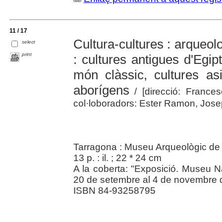
11 / 17
Cultura-cultures : arqueo
select
print
: cultures antigues d'Egip
món clàssic, cultures asi
aborígens
/ [direcció: Frances
col·loboradors: Ester Ramon, Jos
Tarragona : Museu Arqueològic de
13 p. : il. ; 22 * 24 cm
A la coberta: "Exposició. Museu N
20 de setembre al 4 de novembre 
ISBN 84-93258795