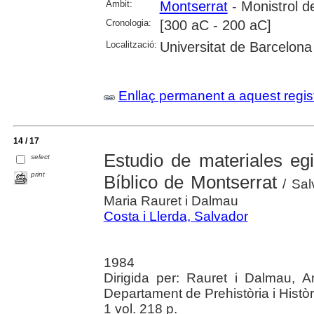
Àmbit:
Montserrat
- Monistrol d
Cronologia:
[300 aC - 200 aC]
Localització:
Universitat de Barcelona
Enllaç permanent a aquest regis
14 / 17
Estudio de materiales eg
select
print
Bíblico de Montserrat
/ Sal
Maria Rauret i Dalmau
Costa i Llerda, Salvador
1984
Dirigida per: Rauret i Dalmau, A
Departament de Prehistòria i Històr
1 vol. 218 p.