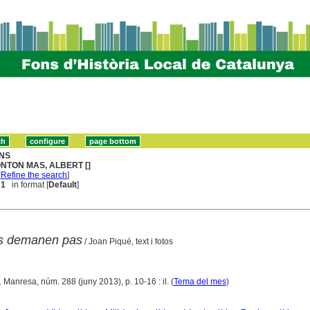
NS
NTON MAS, ALBERT []
[
Refine the search
]
 1
in format [
Default
]
ves demanen pas
/ Joan Piqué, text i fotos
. Manresa, núm. 288 (juny 2013), p. 10-16 : il. (
Tema del mes
)