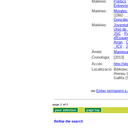
Matèries:
Polítics
Entrevis
Matèries:
Morales 
(1992-...
Gonzále
Matèries:
Joventut
Unió de
JSC
;
Pa
d'Esquer
Arran
;
C
: ICV
;
J
Àmbit:
Manresa
Cronologia:
[2013]
Accés:
http://e
Localització:
Bibliote
Ateneu L
Gallifa 
Enllaç permanent a 
page 1 of 1
Refine the search