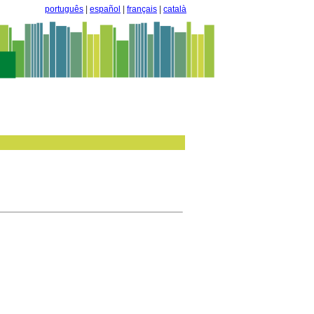
português
|
español
|
français
|
català