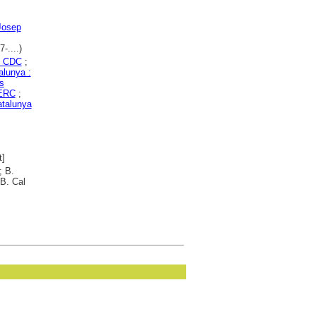
Josep
-....)
: CDC
;
alunya :
s
 ERC
;
atalunya
t]
; B.
B. Cal