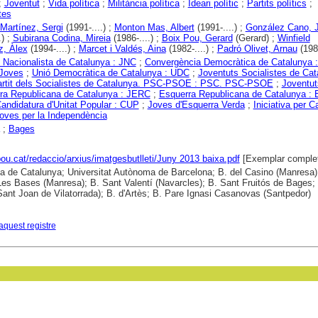
;
Joventut
;
Vida política
;
Militància política
;
Ideari polític
;
Partits polítics
;
tes
Martínez, Sergi
(1991-....) ;
Monton Mas, Albert
(1991-....) ;
González Cano, 
.) ;
Subirana Codina, Mireia
(1986-....) ;
Boix Pou, Gerard
(Gerard) ;
Winfield
z, Àlex
(1994-....) ;
Marcet i Valdés, Aina
(1982-....) ;
Padró Olivet, Arnau
(1987
 Nacionalista de Catalunya : JNC
;
Convergència Democràtica de Catalunya 
 Joves
;
Unió Democràtica de Catalunya : UDC
;
Joventuts Socialistes de Cat
rtit dels Socialistes de Catalunya. PSC-PSOE : PSC. PSC-PSOE
;
Joventut
ra Republicana de Catalunya : JERC
;
Esquerra Republicana de Catalunya :
andidatura d'Unitat Popular : CUP
;
Joves d'Esquerra Verda
;
Iniciativa per C
oves per la Independència
;
Bages
lpou.cat/redaccio/arxius/imatgesbutlleti/Juny 2013 baixa.pdf
[Exemplar comple
ca de Catalunya; Universitat Autònoma de Barcelona; B. del Casino (Manresa)
es Bases (Manresa); B. Sant Valentí (Navarcles); B. Sant Fruitós de Bages; 
(Sant Joan de Vilatorrada); B. d'Artès; B. Pare Ignasi Casanovas (Santpedor)
aquest registre