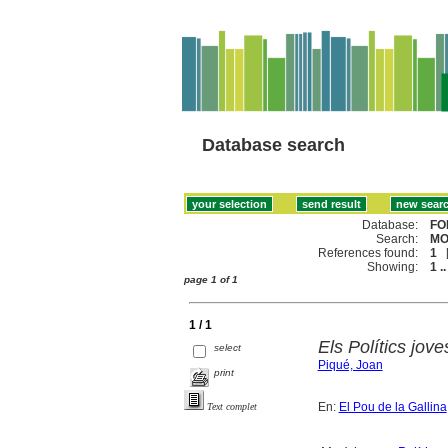
Database search
Database:
FO
Search:
MO
References found:
1
Showing:
1 ..
page 1 of 1
1 / 1
Els Polítics jo
select
Piqué, Joan
print
En:
El Pou de la Gallina
Text complet