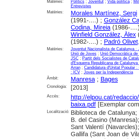
Matèries:
Polítics
;
Joventut
;
Vida política
;
Mil
Entrevistes
Matèries:
Morales Martínez, Sergi
(1991-....) ;
González Ca
Codina, Mireia
(1986-....
Winfield González, Àlex
(
(1982-....) ;
Padró Olivet
Matèries:
Joventut Nacionalista de Catalunya :
Unió de Joves
;
Unió Democràtica de
JSC
;
Partit dels Socialistes de C
d'Esquerra Republicana de Catalunya
Arran
;
Candidatura d'Unitat Popular 
: ICV
;
Joves per la Independència
Àmbit:
Manresa
;
Bages
Cronologia:
[2013]
Accés:
http://elpou.cat/redaccio
baixa.pdf
[Exemplar comp
Localització:
Biblioteca de Catalunya;
B. del Casino (Manresa)
Sant Valentí (Navarcles)
Gallifa (Sant Joan de Vil