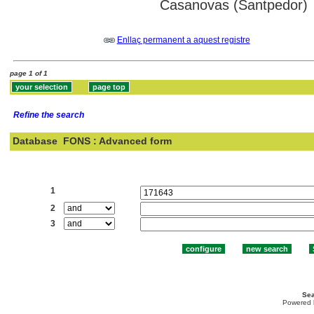
Casanovas (Santpedor)
Enllaç permanent a aquest registre
page 1 of 1
Refine the search
Database
FONS : Advanced form
Search:
1
2
3
Sea
Powered