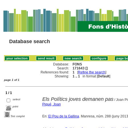
Database search
Database:
FONS
Search:
171643 []
References found:
1
[
Refine the search
]
Showing:
1 .. 1
in format [
Default
]
page 1 of 1
1 / 1
Els Polítics joves demanen pas
select
/ Joan Piq
Piqué, Joan
print
En:
El Pou de la Gallina
. Manresa, núm. 288 (juny 2013), 
Text complet