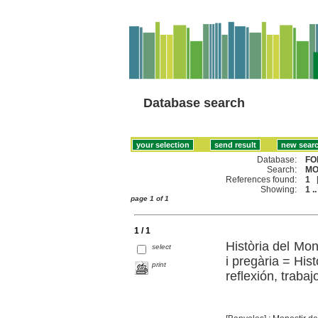
Database search
Database:
FO
Search:
MO
References found:
1
Showing:
1 ..
page 1 of 1
1 / 1
Història del Mon
select
i pregària = His
print
reflexión, trabaj