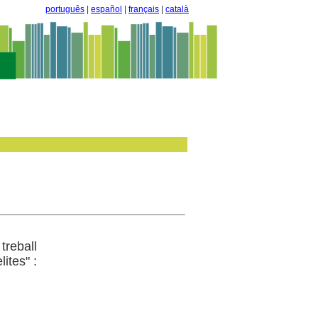
português
|
español
|
français
|
català
treball
ites" :