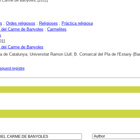
el Carme de Banyoles, [2011]
rs
;
Ordes religiosos
;
Religioses
;
Pràctica religiosa
 del Carme de Banyoles
;
Carmelites
s
011
 del Carme de Banyoles
ca de Catalunya; Universitat Ramon Llull; B. Comarcal del Pla de l'Estany (Ba
aquest registre
in field: