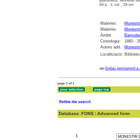
[Banyoles] : Monestir d
58 p. : il. col. ; 28 cm
Matèries:
Monesti
Matèries:
Monestir
Àmbit:
Banyole
Cronologia:
1860 - 2
Autors add.:
Monestir
Localització:
Bibliote
Enllaç permanent a 
page 1 of 1
Refine the search
Database
FONS : Advanced form
Search:
1