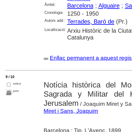
Àmbit:
Barcelona
;
Alguaire
;
Sa
Cronologia:
1250 - 1950
Autors add.:
Terrades, Baró de
(Pr.)
Localització:
Arxiu Històric de la Ciut
Catalunya
Enllaç permanent a aquest regis
9 / 10
Notícia històrica del Mo
select
print
Sagrada y Militar del
Jerusalem
/ Joaquim Miret y S
Miret i Sans, Joaquim
Barcelona : Tip. L'Avenç, 1899