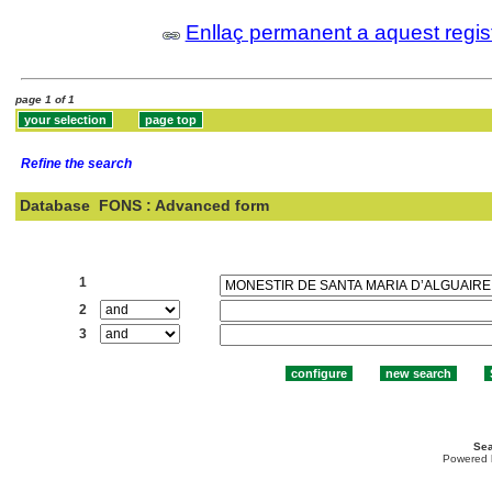
Enllaç permanent a aquest regis
page 1 of 1
Refine the search
Database
FONS : Advanced form
Search:
1
2
3
Sea
Powered