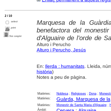
2 / 10
Marquesa de la Guàrdia
select
print
benefactora del monesti
d'Alguaire de l'orde de 
Text complet
Alturo i Perucho
Alturo i Perucho, Jesús
En:
Ilerda : humanitats
. Lleida, nú
història
)
Notes a peu de pàgina.
Matèries:
Noblesa
;
Religioses
;
Dona
;
Monesti
Matèries:
Guàrda, Marquesa de la
Matèries:
Monestir de Santa Maria d'Alguaire
;
H
Àmbit:
Cervera
;
Alguaire