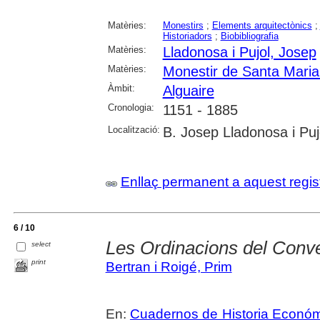
Matèries:
Monestirs
;
Elements arquitectònics
;
Historiadors
;
Biobibliografia
Matèries:
Lladonosa i Pujol, Josep
Matèries:
Monestir de Santa Maria 
Àmbit:
Alguaire
Cronologia:
1151 - 1885
Localització:
B. Josep Lladonosa i Puj
Enllaç permanent a aquest regis
6 / 10
Les Ordinacions del Conve
select
print
Bertran i Roigé, Prim
En:
Cuadernos de Historia Económ