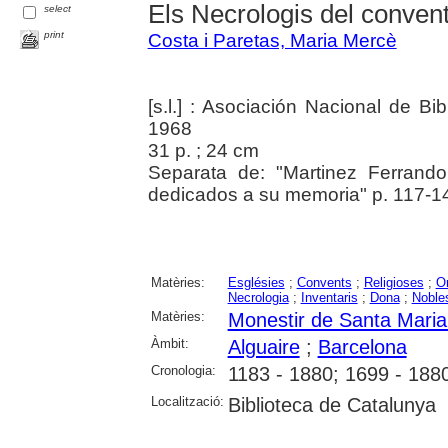
Els Necrologis del convent
select
print
Costa i Paretas, Maria Mercè
[s.l.] : Asociación Nacional de Bi
1968
31 p. ; 24 cm
Separata de: "Martinez Ferrando
dedicados a su memoria" p. 117-1
Matèries:
Esglésies
;
Convents
;
Religioses
;
Or
Necrologia
;
Inventaris
;
Dona
;
Noble
Matèries:
Monestir de Santa Maria 
Àmbit:
Alguaire
;
Barcelona
Cronologia:
1183 - 1880; 1699 - 188
Localització:
Biblioteca de Catalunya