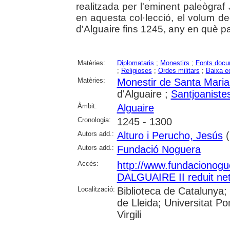
realitzada per l'eminent paleògraf 
en aquesta col·lecció, el volum ded
d'Alguaire fins 1245, any en què p
Matèries:
Diplomataris
;
Monestirs
;
Fonts docu
;
Religioses
;
Ordes militars
;
Baixa e
Matèries:
Monestir de Santa Maria 
d'Alguaire ;
Santjoaniste
Àmbit:
Alguaire
Cronologia:
1245 - 1300
Autors add.:
Alturo i Perucho, Jesús
(
Autors add.:
Fundació Noguera
Accés:
http://www.fundacionog
DALGUAIRE II reduit ne
Localització:
Biblioteca de Catalunya; 
de Lleida; Universitat P
Virgili