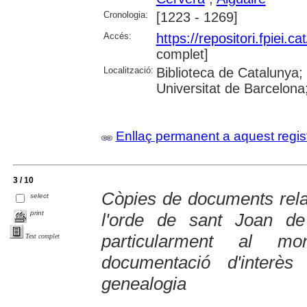
Cronologia:
[1223 - 1269]
Accés:
https://repositori.fpiei.c
complet]
Localització:
Biblioteca de Catalunya
Universitat de Barcelona;
Enllaç permanent a aquest regis
3 / 10
Còpies de documents relat
select
print
l'orde de sant Joan d
particularment al mo
Text complet
documentació d'interè
genealogia