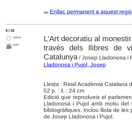
Enllaç permanent a aquest regis
5 / 10
L'Art decoratiu al monesti
select
print
través dels llibres de v
Catalunya
/ Josep Lladonosa i 
Lladonosa i Pujol, Josep
Lleida : Reial Acadèmia Catalana d
52 p. : il. ; 24 cm
Edició que reprodueix el parlament
Lladonosa i Pujol amb motiu del 
bibliogràfiques. Inclou llista de les
de Josep Lladonosa i Pujol.