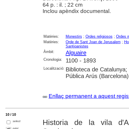
64 p. : il. ; 22 cm
Inclou apèndix documental.
Matèries:
Monestirs
;
Ordes religiosos
;
Ordes m
Matèries:
Orde de Sant Joan de Jerusalem
;
Ho
Santjoanistes
Àmbit:
Alguaire
Cronologia:
1100 - 1893
Localització:
Biblioteca de Catalunya; 
Pública Arús (Barcelona)
Enllaç permanent a aquest regis
10 / 10
Historia de la vila d'
select
print