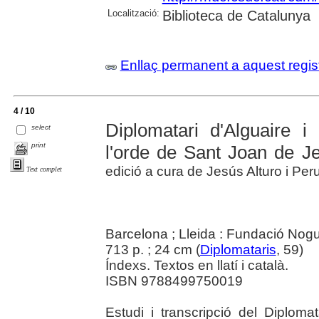
Localització:
Biblioteca de Catalunya
Enllaç permanent a aquest regis
4 / 10
Diplomatari d'Alguaire 
select
print
l'orde de Sant Joan de J
edició a cura de Jesús Alturo i Pe
Text complet
Barcelona ; Lleida : Fundació Nog
713 p. ; 24 cm (
Diplomataris
, 59)
Índexs. Textos en llatí i català.
ISBN 9788499750019
Estudi i transcripció del Diploma