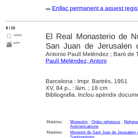
Enllaç permanent a aquest regis
8 / 10
El Real Monasterio de N
select
print
San Juan de Jerusalen 
Antonio Paulí Meléndez ; Baró de T
Paulí Meléndez, Antoni
Barcelona : Impr. Bartrés, 1951
XV, 84 p., : làm. ; 18 cm
Bibliografia. Inclou apèndix docume
Matèries:
Monestirs
;
Ordes religiosos
;
Religio
Anticlericalisme
Matèries:
Monestir de Sant Joan de Jerusalem 
Santjoanistes