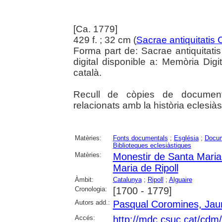
[Ca. 1779]
429 f. ; 32 cm (
Sacrae antiquitatis
Forma part de: Sacrae antiquitat
digital disponible a: Memòria Digi
català.
Recull de còpies de documents
relacionats amb la història eclesià
Matèries:
Fonts documentals
;
Església
;
Docum
Biblioteques eclesiàstiques
Matèries:
Monestir de Santa Maria 
Maria de Ripoll
Àmbit:
Catalunya
;
Ripoll
;
Alguaire
Cronologia:
[1700 - 1779]
Autors add.:
Pasqual Coromines, Ja
Accés:
http://mdc.csuc.cat/cdm/