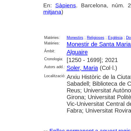
En:
Sàpiens
. Barcelona, núm. 2
mitjana
)
Matèries:
Monestirs
;
Religioses
;
Església
;
Do
Matèries:
Monestir de Santa Maria 
Àmbit:
Alguaire
Cronologia:
[1250 - 1699]; 2021
Autors add.:
Soler, Maria
(Col·l.)
Localització:
Arxiu Històric de la Ciut
Sabadell; Biblioteca de 
Reus; Universitat Autòno
Girona; Universitat Polit
Vic-Universitat Central 
Fabra; Universitat Rovira i
Enllaç permanent a aquest regis