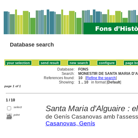
Database search
Database:
FONS
Search:
MONESTIR DE SANTA MARIA D'A
References found:
10
[
Refine the search
]
Showing:
1 .. 10
in format [
Default
]
page 1 of 1
1 / 10
Santa Maria d'Alguaire : e
select
print
de Genís Casanovas amb l'assess
Casanovas, Genís