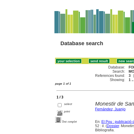
Database search
Database:
FO
Search:
MO
References found:
3
Showing:
1 ..
page 1 of 1
1 / 3
Monestir de Sant
select
Fernández, Juanjo
print
En:
El Pou : publicació 
Text complet
52 : il. (
Dossier
. Monetir
Bibliografia.