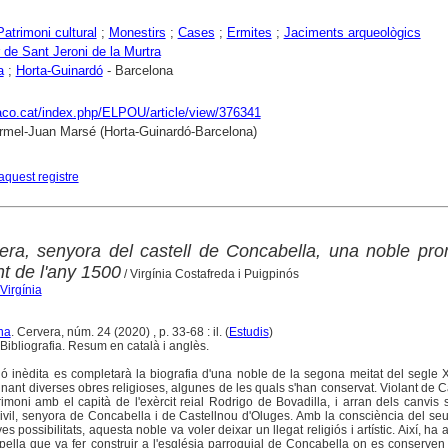
Patrimoni cultural
;
Monestirs
;
Cases
;
Ermites
;
Jaciments arqueològics
 de Sant Jeroni de la Murtra
a
;
Horta-Guinardó
- Barcelona
raco.cat/index.php/ELPOU/article/view/376341
rmel-Juan Marsé (Horta-Guinardó-Barcelona)
aquest registre
era, senyora del castell de Concabella, una noble pr
ant de l'any 1500
/ Virgínia Costafreda i Puigpinós
Virgínia
na
. Cervera, núm. 24 (2020) , p. 33-68 : il. (
Estudis
)
Bibliografia. Resum en català i anglès.
ó inèdita es completarà la biografia d'una noble de la segona meitat del segle 
inant diverses obres religioses, algunes de les quals s'han conservat. Violant de 
imoni amb el capità de l'exèrcit reial Rodrigo de Bovadilla, i arran dels canvis 
vil, senyora de Concabella i de Castellnou d'Oluges. Amb la consciència del seu 
 possibilitats, aquesta noble va voler deixar un llegat religiós i artístic. Així, ha a
pella que va fer construir a l'església parroquial de Concabella on es conserve