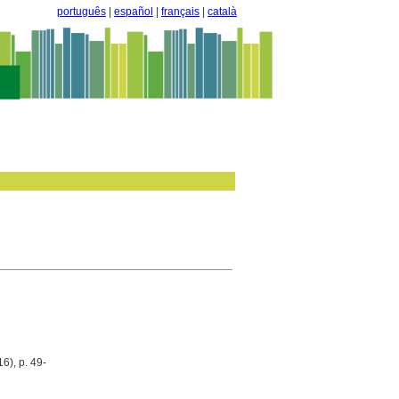
português
|
español
|
français
|
català
6), p. 49-