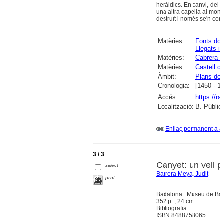
heràldics. En canvi, del
una altra capella al mon
destruït i només se'n co
Matèries:
Fonts d
Llegats 
Matèries:
Cabrera 
Matèries:
Castell 
Àmbit:
Plans de
Cronologia:
[1450 - 
Accés:
https://
Localització:
B. Públi
Enllaç permanent a 
3 / 3
Canyet: un vell 
select
Barrera Meya, Judit
print
Badalona : Museu de Ba
352 p. ; 24 cm
Bibliografia.
ISBN 8488758065