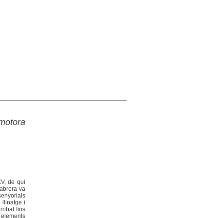
omotora
XV, de qui
Cabrera va
senyorials
llinatge i
rribat fins
n elements