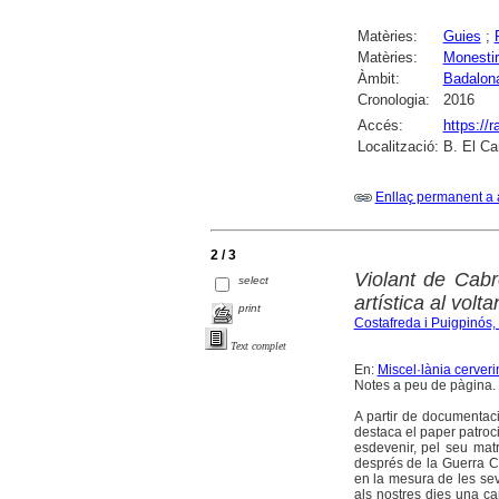
Matèries:
Guies
;
Matèries:
Monestir
Àmbit:
Badalon
Cronologia:
2016
Accés:
https://
Localització:
B. El Ca
Enllaç permanent a 
2 / 3
Violant de Cabr
select
artística al volt
print
Costafreda i Puigpinós, 
Text complet
En:
Miscel·lània cerveri
Notes a peu de pàgina. 
A partir de documentaci
destaca el paper patroc
esdevenir, pel seu matr
després de la Guerra Ci
en la mesura de les seves
als nostres dies una ca