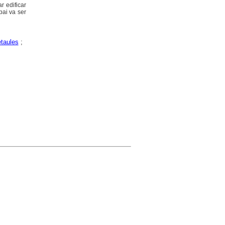
r edificar
pai va ser
taules
;