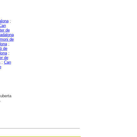
alona
;
Can
ter de
Badalona
imoni de
lona
;
ó de
lona
;
er de
a
;
Can
e
cuberta
a