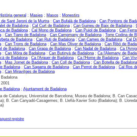
Història general
;
Masies
;
Masos
;
Monestirs
 de Sant Jeroni de la Murtra
;
Can Bufalà de Badalona
;
Can Pontons de Bad
let de Badalona
;
Cal Curt de Badalona
;
Can Guineu de Baix de Badalona
;
oca de Badalona
;
Cal Mono de Badalona
;
Can Pujol de Badalona
;
Can Ferra
a
;
Can Tiano de Badalona
;
Can Campmany de Badalona
;
Torre Codina de 
rbeta de Badalona
;
Can Ruti de Badalona
;
Can Cames de Badalona
;
Cal D
a
;
Can Trons de Badalona
;
Can Mas Oliver de Badalona
;
Can Ribó de Bada
l de Badalona
;
Can Grapa de Badalona
;
Can Nadal de Badalona
;
Ca l'Amig
a
;
Can Móra de Badalona
;
Can Butinyà de Badalona
;
Ca l'Alemany de Bada
cà de Badalona
;
Ca l'Arquer de Badalona
;
Ca l'Home de Badalona
;
Can Viv
a
;
Mas Jornet de Badalona
;
Can Coll de Badalona
;
Can Botella de Badalon
de Badalona
;
Can Sagarra de Badalona
;
Can Perrot de Badalona
;
Cal Ros d
a
;
Can Miravitges de Badalona
 Badalona
 2001
e Badalona
;
Ajuntament de Badalona
ca de Catalunya; Universitat de Barcelona; Museu de Badalona; B. Can Casa
a); B. Can Canyadó-Casagemes; B. Llefià-Xavier Soto (Badalona); B. Llored
a)
aquest registre