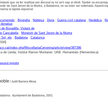
 retaule que va fer realitzar per decorar-la no se'n sap el destí. També va encarrega
estir de Sant Jeroni de la Murtra, a Badalona, on va voler ser soterrada. Aquest es
nserva la làpida sepulcral.
ocumentals
;
Biografia
;
Noblesa
;
Dona
;
Guerra civil catalana
;
Heràldica
;
Re
i donatius
i de Bovadilla, Violant de
de Cancabella
;
Monestir de Sant Jeroni de la Murtra
 Sió, els
;
Badalona
;
Catalunya
1500]
raco.cat/index.php/MiscellaniaCerverina/article/view/387396
ca de Lleida; Institut Ramon Muntaner; UAB: Humanitats (Hemeroteca)
aquest registre
poble
/ Judit Barrera Meya
dalona : Ajuntament de Badalona, 2001