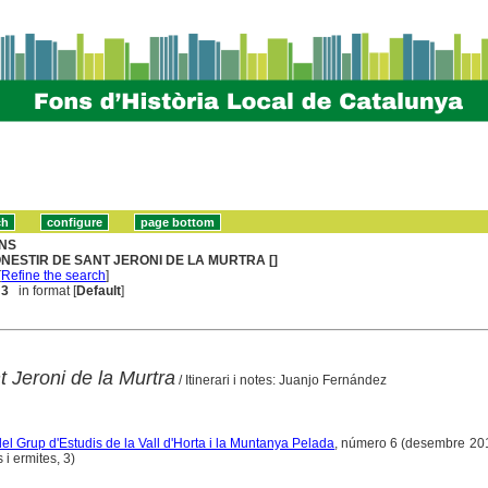
NS
NESTIR DE SANT JERONI DE LA MURTRA []
[
Refine the search
]
 3
in format [
Default
]
 Jeroni de la Murtra
/ Itinerari i notes: Juanjo Fernández
del Grup d'Estudis de la Vall d'Horta i la Muntanya Pelada
, número 6 (desembre 201
s i ermites, 3)