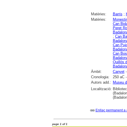
Matèries:
Barris
;
Matèries:
Monestir
Can Bida
Peret R
Badalon
;
Can Ba
Badalon
Can Pujo
Badalon
Can Bos
Badalon
Quillós 
Badalon
Àmbit:
Canyet
-
Cronologia:
250 aC -
Autors add.:
Museu d
Localització:
Bibliote
(Badalon
(Badalon
Enllaç permanent a 
page 1 of 1