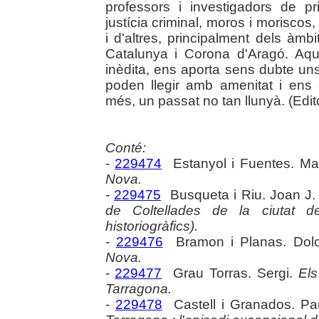
professors i investigadors de p
justícia criminal, moros i moriscos
i d'altres, principalment dels àmb
Catalunya i Corona d'Aragó. Aque
inèdita, ens aporta sens dubte un
poden llegir amb amenitat i ens
més, un passat no tan llunyà. (Edito
Conté:
-
229474
Estanyol i Fuentes. Ma
Nova.
-
229475
Busqueta i Riu. Joan J
de Coltellades de la ciutat d
historiogràfics).
-
229476
Bramon i Planas. Dol
Nova.
-
229477
Grau Torras. Sergi.
Els
Tarragona.
-
229478
Castell i Granados. P