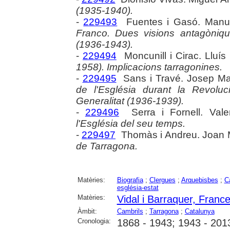
(1935-1940).
-
229493
Fuentes i Gasó. Manu
Franco. Dues visions antagòniqu
(1936-1943).
-
229494
Moncunill i Cirac. Lluí
1958). Implicacions tarragonines.
-
229495
Sans i Travé. Josep Ma
de l'Església durant la Revoluc
Generalitat (1936-1939).
-
229496
Serra i Fornell. Vale
l'Església del seu temps.
-
229497
Thomàs i Andreu. Joan 
de Tarragona.
Matèries:
Biografia
;
Clergues
;
Arquebisbes
;
C
església-estat
Matèries:
Vidal i Barraquer, Franc
Àmbit:
Cambrils
;
Tarragona
;
Catalunya
Cronologia:
1868 - 1943; 1943 - 201