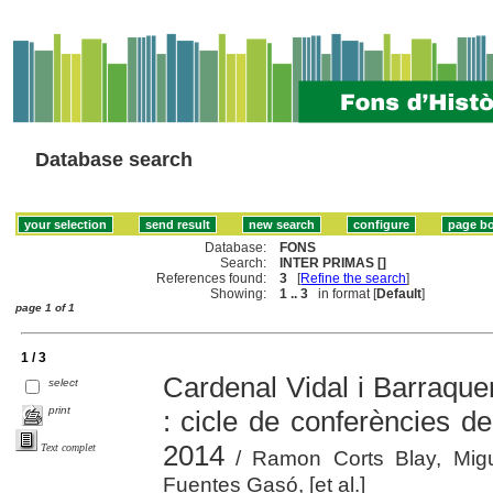
Database search
Database:
FONS
Search:
INTER PRIMAS []
References found:
3
[
Refine the search
]
Showing:
1 .. 3
in format [
Default
]
page 1 of 1
1 / 3
Cardenal Vidal i Barraquer
select
print
: cicle de conferències de
2014
Text complet
/ Ramon Corts Blay, Migu
Fuentes Gasó, [et al.]