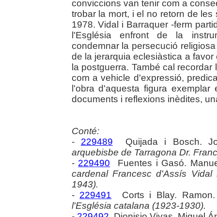
conviccions van tenir com a conseqü
trobar la mort, i el no retorn de le
1978. Vidal i Barraquer -ferm partida
l'Església enfront de la instru
condemnar la persecució religiosa d
de la jerarquia eclesiàstica a favor
la postguerra. També cal recordar 
com a vehicle d'expressió, predicac
l'obra d'aquesta figura exemplar 
documents i reflexions inèdites, una 
Conté:
-
229489
Quijada i Bosch. J
arquebisbe de Tarragona Dr. France
-
229490
Fuentes i Gasó. Manu
cardenal Francesc d'Assís Vidal i
1943).
-
229491
Corts i Blay. Ramon
l'Església catalana (1923-1930).
-
229492
Dionisio Vivas. Miguel Á