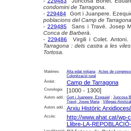
-
229483
Juncosa Bonet. Eduar
condomini de Tarragona.
-
229484
Gort i Juanpere. Ezequi
poblacions del Camp de Tarragona i
-
229485
Sans i Travé. Josep M
Conca de Barberà.
-
229486
Virgili i Colet. Antoni.
Tarragona : dels castra a les vile
Tortosa.
Matèries:
Alta edat mitjana
;
Actes de congress
Colonització rural
Àmbit:
Camp de Tarragona
Cronologia:
[1000 - 1300]
Autors add.:
Gort i Juanpere, Ezequiel
;
Juncosa B
Travé, Josep Maria
;
Villegas-Aristiz
Autors add.:
Arxiu Històric Arxidioce
Accés:
http://www.ahat.cat/wp-c
Llibre-LA-REPOBLACI
Localització: