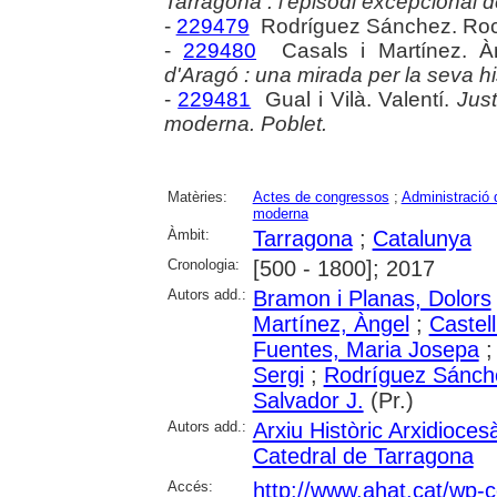
Tarragona : l'episodi excepcional 
-
229479
Rodríguez Sánchez. Roc
-
229480
Casals i Martínez. À
d'Aragó : una mirada per la seva his
-
229481
Gual i Vilà. Valentí.
Just
moderna. Poblet.
Matèries:
Actes de congressos
;
Administració d
moderna
Àmbit:
Tarragona
;
Catalunya
Cronologia:
[500 - 1800]; 2017
Autors add.:
Bramon i Planas, Dolors
Martínez, Àngel
;
Castel
Fuentes, Maria Josepa
Sergi
;
Rodríguez Sánch
Salvador J.
(Pr.)
Autors add.:
Arxiu Històric Arxidioce
Catedral de Tarragona
Accés:
http://www.ahat.cat/wp-c