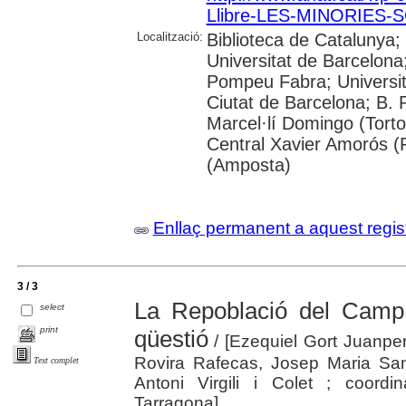
Llibre-LES-MINORIES-S
Localització:
Biblioteca de Catalunya;
Universitat de Barcelona;
Pompeu Fabra; Universitat 
Ciutat de Barcelona; B. 
Marcel·lí Domingo (Tortos
Central Xavier Amorós (R
(Amposta)
Enllaç permanent a aquest regis
3 / 3
La Repoblació del Camp 
select
print
qüestió
/ [Ezequiel Gort Juanpe
Rovira Rafecas, Josep Maria Sans
Text complet
Antoni Virgili i Colet ; coordi
Tarragona]