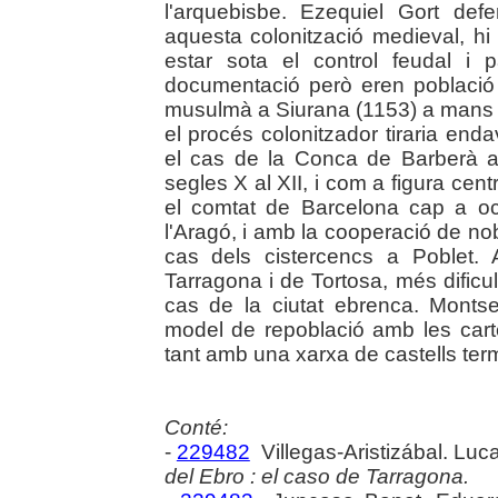
l'arquebisbe. Ezequiel Gort def
aquesta colonització medieval, h
estar sota el control feudal i
documentació però eren població
musulmà a Siurana (1153) a mans cr
el procés colonitzador tiraria en
el cas de la Conca de Barberà 
segles X al XII, i com a figura ce
el comtat de Barcelona cap a occ
l'Aragó, i amb la cooperació de nobl
cas dels cistercencs a Poblet. 
Tarragona i de Tortosa, més dificu
cas de la ciutat ebrenca. Monts
model de repoblació amb les cart
tant amb una xarxa de castells terme
Conté:
-
229482
Villegas-Aristizábal. Luc
del Ebro : el caso de Tarragona.