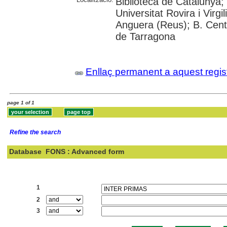
Biblioteca de Catalunya;
Universitat Rovira i Virgi
Anguera (Reus); B. Cent
de Tarragona
Enllaç permanent a aquest regis
page 1 of 1
Refine the search
Database
FONS : Advanced form
Search:
1
2
3