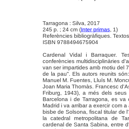
Tarragona : Silva, 2017
245 p. ; 24 cm (
Inter primas
, 1)
Referències bibliogràfiques. Textos 
ISBN 9788494675904
Cardenal Vidal i Barraquer. Te
conferències multidisciplinàries d'a
van ser impartides amb motiu del 7
de la pau". Els autors reunits só
Manuel M. Fuentes, Lluís M. Moncun
Joan Maria Thomàs. Francesc d'Ass
Friburg, 1943), a més dels seus 
Barcelona i de Tarragona, es va d
Madrid i va arribar a exercir com a
bisbe de Solsona, fiscal titular de
la catedral metropolitana de T
cardenal de Santa Sabina, entre d'a