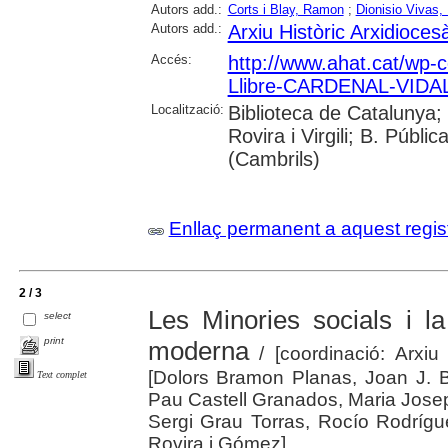
Autors add.:
Corts i Blay, Ramon
;
Dionisio Vivas,
Autors add.:
Arxiu Històric Arxidioce
Accés:
http://www.ahat.cat/wp-c
Llibre-CARDENAL-VIDA
Localització:
Biblioteca de Catalunya; 
Rovira i Virgili; B. Públi
(Cambrils)
Enllaç permanent a aquest regis
2 / 3
Les Minories socials i la
select
print
moderna
/ [coordinació: Arxiu
[Dolors Bramon Planas, Joan J. 
Text complet
Pau Castell Granados, Maria Josep
Sergi Grau Torras, Rocío Rodrígu
Rovira i Gómez]