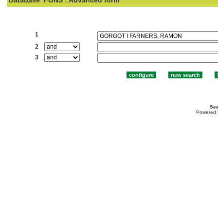
Database
FONS : Advanced form
Search:
1
2
3
Sea
Powered