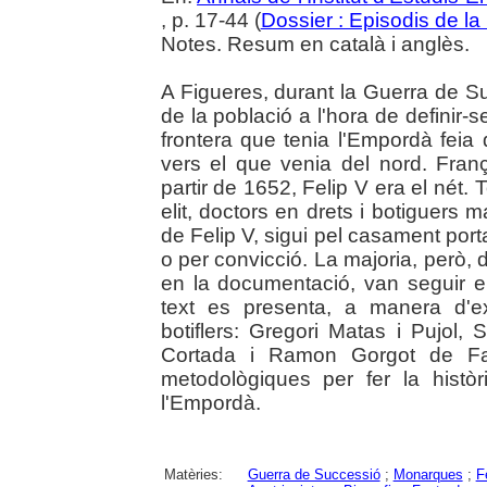
, p. 17-44 (
Dossier : Episodis de la
Notes. Resum en català i anglès.
A Figueres, durant la Guerra de Su
de la població a l'hora de definir-
frontera que tenia l'Empordà feia
vers el que venia del nord. Franç
partir de 1652, Felip V era el nét. 
elit, doctors en drets i botiguers m
de Felip V, sigui pel casament port
o per convicció. La majoria, però,
en la documentació, van seguir el
text es presenta, a manera d'ex
botiflers: Gregori Matas i Pujol,
Cortada i Ramon Gorgot de Farn
metodològiques per fer la històr
l'Empordà.
Matèries:
Guerra de Successió
;
Monarques
;
F