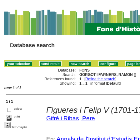
Database search
Database:
FONS
Search:
GORGOT I FARNERS, RAMON []
References found:
1
[
Refine the search
]
Showing:
1 .. 1
in format [
Default
]
page 1 of 1
1 / 1
Figueres i Felip V (1701-1
select
print
Gifré i Ribas, Pere
Text complet
En:
Annals de l'Institut d'Estudis