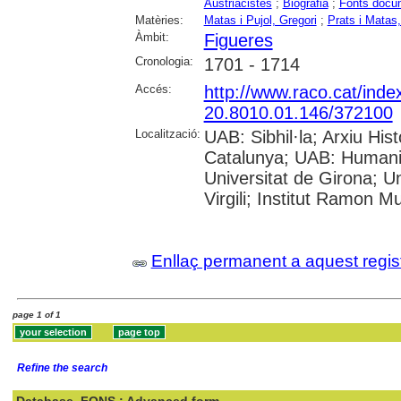
Austriacistes
;
Biografia
;
Fonts docu
Matèries:
Matas i Pujol, Gregori
;
Prats i Matas
Àmbit:
Figueres
Cronologia:
1701 - 1714
Accés:
http://www.raco.cat/ind
20.8010.01.146/372100
Localització:
UAB: Sibhil·la; Arxiu His
Catalunya; UAB: Humanit
Universitat de Girona; U
Virgili; Institut Ramon M
Enllaç permanent a aquest regis
page 1 of 1
Refine the search