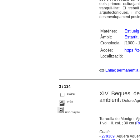
dels primers estiuejan
tranquil·litat. El treb
arquitectòniques, i m
desenvolupament posterio
Matèries:
Estiueig
Àmbit:
Estartit, 
Cronologia:
[1900 - 
Accés:
https://
Localització:
;
Enllaç permanent a 
3 / 134
XIV Beques de 
select
ambient
/ Dolore Agü
print
Text complet
Torroella de Montgrí : A
1 vol. : il. col. ; 30 cm (
Re
Conté:
-
279369
Agüera Agüera