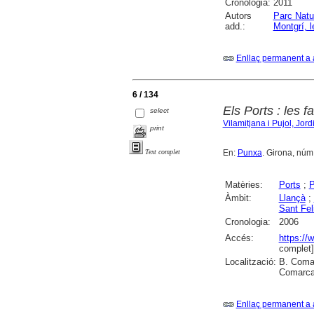
Cronologia:
2011
Autors
Parc Natu
add.:
Montgrí, l
Enllaç permanent a 
6 / 134
Els Ports : les 
select
Vilamitjana i Pujol, Jord
print
En:
Punxa
. Girona, núm. 
Text complet
Matèries:
Ports
;
P
Àmbit:
Llançà
;
Sant Fel
Cronologia:
2006
Accés:
https://
complet]
Localització:
B. Comar
Comarcal
Enllaç permanent a 