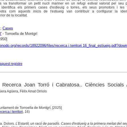
ts va transformar un petit nucli mariner en un refugi estival valorat pel seu 
all identifica els primers cases d'estieuig o torres, els seus promotors i les 
ostra com aquests inicis de l'estiueig van contribuir a configurar la ident
r de la localitat.
;
Cases
l'
- Torroella de Montgrí
1950]
zenodo.org/records/18922096/files/recerca i territori 16_final_estiueig.pdf?dow
aquest registre
Recerca Joan Torró i Cabratosa.. Ciències Socials 
era Agüera, Fèlix Amat Orriols
juntament de Torroella de Montgrí, [2025]
cerca i territori
, 16)
. Dolors.
L'Estartit, un racó de paradís. Cases d'estiueig a la primera meitat del se