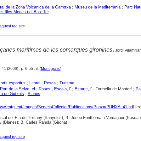
ral de la Zona Volcànica de la Garrotxa
;
Museu de la Mediterrània
;
Parc Natu
es Illes Medes i el Baix Ter
aquest registre
façanes marítimes de les comarques gironines
/ Jordi Vilamitja
i
41 (2006) , p. 6-55 : il. (
Monogràfic
)
orts esportius
;
Litoral
;
Pesca
;
Turisme
Port de la Selva, el
;
Roses
;
Escala, l'
;
Estartit, l'
- Torroella de Montgrí ;
Pa
iu de Guíxols
;
Blanes
www.catgi.cat/images/ServeisCollegiat/Publicacions/Punxa/PUNXA_41.pdf
[ex
cal del Pla de l'Estany (Banyoles); B. Josep Fontbernat i Verdaguer (Bescan
 (Blanes); B. Carles Rahola (Girona)
aquest registre