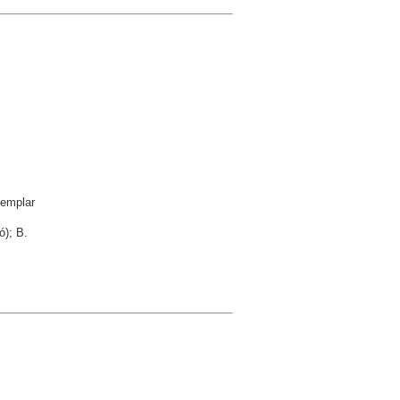
emplar
ó); B.