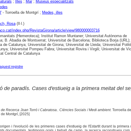
aturals
;
Illes
;
Mar
;
Museus especialitzats
edes
l'
- Torroella de Montgrí ;
Medes, illes
ch, Rosa
(Il·l.)
raco.cat/index.php/RevistaGirona/article/view/980000003716
anitats (Hemeroteca); Institut Ramon Muntaner; Universitat Autònoma de
a; B. Abadia de Montserrat; Universitat de Barcelona; Biblioteca Borja (URL);
ca de Catalunya; Universitat de Girona; Universitat de Lleida; Universitat Polit
unya; Universitat Pompeu Fabra; Universitat Rovira i Virgili; Universitat de Vic
tat Central de Catalunya
aquest registre
acó de paradís. Cases d'estiueig a la primera meitat del s
de Recerca Joan Torró i Cabratosa.. Ciències Socials / Medi ambient
. Torroella d
 de Montgrí, [2025]
'origen i l'evolució de les primeres cases d'estiueig de l'Estartit durant la primera 
onts documentals, testimonis orals i treball de camp, la recerca reconstrueix com 