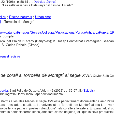
22 (1996) , p. 58-61 : il. (
Articles tècnics
)
 "Les esllavissades a Catalunya : el cas de l'Estartit".
lleu
;
Riscos naturals
;
Urbanisme
l'
- Torroella de Montgrí
www.catgi.cat/images/ServeisCollegiat/Publicacions/PunxaAntics/LaPunxa_1
r complet]
cal del Pla de l'Estany (Banyoles); B. Josep Fontbernat i Verdaguer (Bescan
; B. Carles Rahola (Girona)
aquest registre
e corall a Torroella de Montgrí al segle XVII
/ Xavier Solà C
mpordà
. Sant Feliu de Guíxols. Volum 42 (2022) , p. 39-57 : il. (
Estudis
)
ibliografia i fonts. Inclou apèndix documental.
Estartit i a les illes Medes al segle XVII està perfectament documentada amb l'exi
lars i pescadors corallers. La universitat de Torroella de Montgrí, al seu torn, va 
ció de fer-ne pagar impostos i d'excloure'n els corallers forasters. En paral·lel, el 
entre la població torroellenca, amb tota classe de joies, tot i que la seva producció 