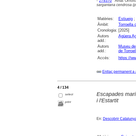
-
279370
Amat Orriols.
sargantana cendrosa (
Matèries:
Estiueig
Àmbit:
Torroella 
Cronologia:
[2025]
Autors
Agüera Ag
add.:
Autors
Museu de 
add.:
de Torroel
Accés:
https://ww
Enllaç permanent a 
4 / 134
Escapades marin
select
i l'Estartit
print
En:
Descobrir Cataluny