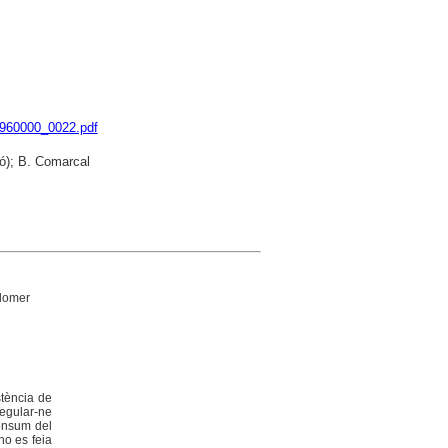
9960000_0022.pdf
ó); B. Comarcal
olomer
stència de
regular-ne
consum del
no es feia