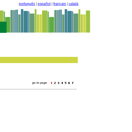
português
|
español
|
français
|
català
go to page