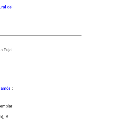
ral del
na Pujol
lamós
;
emplar
ó); B.