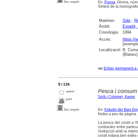
En:
Punxa
. Girona, núm. 
Text complet
Síntesi de la monografia:
Matèries:
Sòls
;
Re
Àmbit:
Estartit, 
Cronologia:
1994
Accés:
https://
[exempla
Localització:
B. Comar
(Blanes)
Enllaç permanent a 
9 / 134
Pesca i consum d
select
Solà i Colomer, Xavier
print
En:
Estudis del Baix E
Text complet
Notes a peu de pàgina. B
La pesca del corall a l'
contractes entre particu
l'extracció amb la inten
corall estava ben estès 