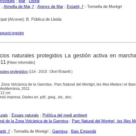
rístiques
;
Mar
;
Litoral
s
;
Atmella de Mar, l'
;
Arenys de Mar
;
Estartit, l'
- Torroella de Montgrí
ipal (Alcover); B. Pública de Lleida
aquest registre
ios naturales protegidos La gestión activa en marcha
011
[Fitxer informàtic]
rales protegidos
(11è : 2010 : Olot-l'Estartit )
la Zona Volcànica de la Garrotxa : Parc Natural del Montgrí, les Illes Medes i el Baix
Mediterrània, 2011
 12 cm
ió impresa. Dades en .pdf, .jpeg, .xls, .doc.
urals
;
Espais naturals
;
Política del medi ambient
ral de la Zona Volcànica de la Garrotxa
;
Parc Natural del Montgrí, les Illes M
rtit, l'
- Torroella de Montgrí ;
Garrotxa
;
Baix Empordà