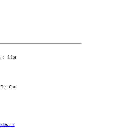
 : 11a
 Ter : Can
edes i el