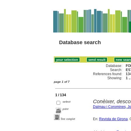
Database search
Database:
FO
Search:
EST
References found:
13
Showing:
1 .
page 1 of 7
1 / 134
Conèixer, descob
select
Dalmau i Coromines, Jo
print
En:
Revista de Girona
. 
Text complet