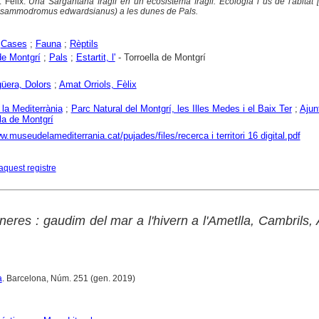
 Fèlix.
Una Sargantana fràgil en un ecosistema fràgil. Ecologia i ús de l'àbitat [
psammodromus edwardsianus) a les dunes de Pals.
;
Cases
;
Fauna
;
Rèptils
de Montgrí
;
Pals
;
Estartit, l'
- Torroella de Montgrí
üera, Dolors
;
Amat Orriols, Fèlix
la Mediterrània
;
Parc Natural del Montgrí, les Illes Medes i el Baix Ter
;
Ajun
la de Montgrí
w.museudelamediterrania.cat/pujades/files/recerca i territori 16 digital.pdf
aquest registre
eres : gaudim del mar a l'hivern a l'Ametlla, Cambrils,
a
. Barcelona, Núm. 251 (gen. 2019)