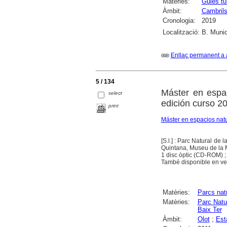
Matèries:
Guies tu
Àmbit:
Cambril
Cronologia:
2019
Localització:
B. Munic
Enllaç permanent a 
5 / 134
Máster en espac
select
edición curso 2
print
Máster en espacios natu
[S.l.] : Parc Natural de 
Quintana, Museu de la 
1 disc òptic (CD-ROM) ;
També disponible en vers
Matèries:
Parcs nat
Matèries:
Parc Natu
Baix Ter
Àmbit:
Olot
;
Esta