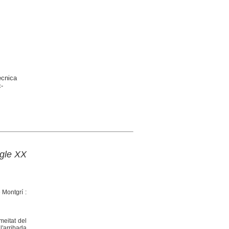
ècnica
-
egle XX
e Montgrí :
meitat del
l'arribada