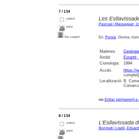
7 / 134
Les Esllavissade
select
Pascual i Massaguer, J
print
En:
Punxa
. Girona, núm. 
Text complet
Matèries:
Geologi
Àmbit:
Estartit, 
Cronologia:
1994
Accés:
https://
complet]
Localització:
B. Comar
Comarcal
Enllaç permanent a 
8 / 134
L'Esllavissada de
select
Bonmatí i Lladó, Eduar
print