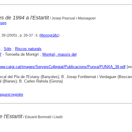
s de 1994 a l'Estartit
/ Josep Pascual i Massaguer
osep
39 (2005) , p. 26-37 : il. (
Monogràfic
)
a
;
Sòls
;
Riscos naturals
l'
- Torroella de Montgrí ;
Montgrí, massís del
www.catgi.cat/images/ServeisCollegiat/Publicacions/Punxa/PUNXA_39.pdf
[ex
cal del Pla de l'Estany (Banyoles); B. Josep Fontbernat i Verdaguer (Bescan
 (Blanes); B. Carles Rahola (Girona)
aquest registre
 l'Estartit
/ Eduard Bonmatí i Lladó
d