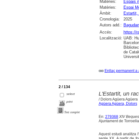
Matèries:
Espais n
Matèries:
Espai M
Àmbit:
Estartit, 
Cronologia:
2025
Autors add.:
Bagudan
Accés:
https://
Localització:
UAB: Hum
Barcelon
Bibliote
de Catal
Universi
Enllaç permanent a 
2 / 134
L'Estartit, un r
select
/ Dolors Agüera Agüera
print
Agüera Agüera, Dolors
Text complet
En:
279368
XIV Beques 
Ajuntament de Torroella
Aquest estudi analitza l
segle XX. A partir de f