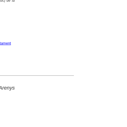
sic] de la
tament
 Arenys