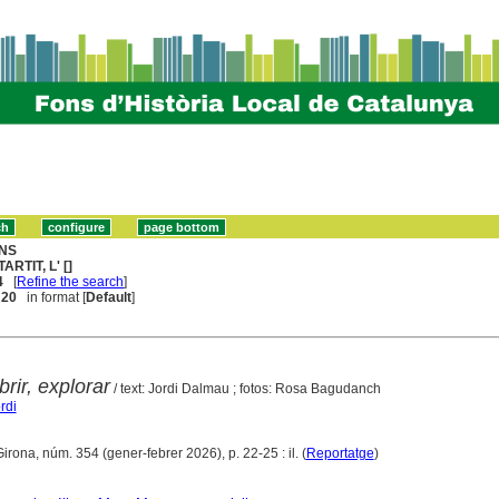
NS
ARTIT, L' []
4
[
Refine the search
]
. 20
in format [
Default
]
rir, explorar
/ text: Jordi Dalmau ; fotos: Rosa Bagudanch
rdi
Girona, núm. 354 (gener-febrer 2026), p. 22-25 : il. (
Reportatge
)