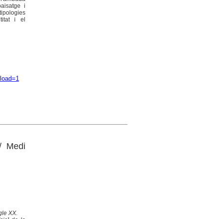
paisatge i
tipologies
itat i el
nload=1
/ Medi
gle XX.