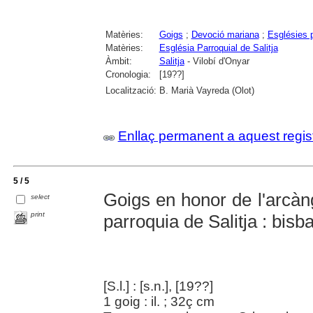
Matèries:
Goigs
;
Devoció mariana
;
Esglésies p
Matèries:
Església Parroquial de Salitja
Àmbit:
Salitja
- Vilobí d'Onyar
Cronologia:
[19??]
Localització:
B. Marià Vayreda (Olot)
Enllaç permanent a aquest regis
5 / 5
Goigs en honor de l'arcàng
select
print
parroquia de Salitja : bisb
[S.l.] : [s.n.], [19??]
1 goig : il. ; 32ç cm