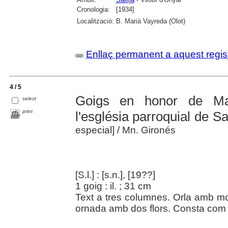
Cronologia:
[1934]
Localització:
B. Marià Vayreda (Olot)
Enllaç permanent a aquest regis
4 / 5
Goigs en honor de Mar
select
print
l'església parroquial de Sa
especial]
/ Mn. Gironés
[S.l.] : [s.n.], [19??]
1 goig : il. ; 31 cm
Text a tres columnes. Orla amb mot
ornada amb dos flors. Consta com 