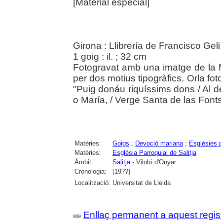
[Material especial]
Girona : Llibrería de Francisco Geli
1 goig : il. ; 32 cm
Fotogravat amb una imatge de la 
per dos motius tipogràfics. Orla f
"Puig donáu riquíssims dons / Al 
o María, / Verge Santa de las Fonts
Matèries:
Goigs
;
Devoció mariana
;
Esglésies p
Matèries:
Església Parroquial de Salitja
Àmbit:
Salitja
- Vilobí d'Onyar
Cronologia:
[19??]
Localització:
Universitat de Lleida
Enllaç permanent a aquest regis