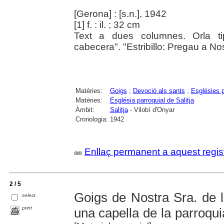
[Gerona] : [s.n.], 1942
[1] f. : il. ; 32 cm
Text a dues columnes. Orla tip
cabecera". "Estribillo: Pregau a No
Matèries:
Goigs
;
Devoció als sants
;
Esglésies p
Matèries:
Església parroquial de Salitja
Àmbit:
Salitja
- Vilobí d'Onyar
Cronologia:
1942
Enllaç permanent a aquest regis
2 / 5
Goigs de Nostra Sra. de 
select
print
una capella de la parroqui