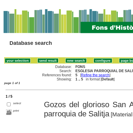
Database search
Database:
FONS
Search:
ESGLESIA PARROQUIAL DE SALIT
References found:
5
[
Refine the search
]
Showing:
1 .. 5
in format [
Default
]
page 1 of 1
1 / 5
Gozos del glorioso San 
select
print
parroquia de Salitja
[Material