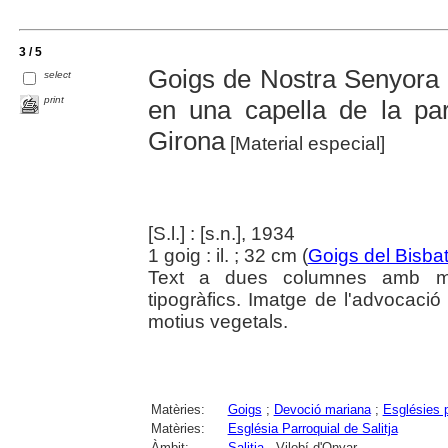
3 / 5
Goigs de Nostra Senyora 
select
print
en una capella de la par
Girona
[Material especial]
[S.l.] : [s.n.], 1934
1 goig : il. ; 32 cm (
Goigs del Bisba
Text a dues columnes amb mot
tipogràfics. Imatge de l'advoca
motius vegetals.
Matèries:
Goigs
;
Devoció mariana
;
Esglésies p
Matèries:
Església Parroquial de Salitja
Àmbit:
Salitja
- Vilobí d'Onyar