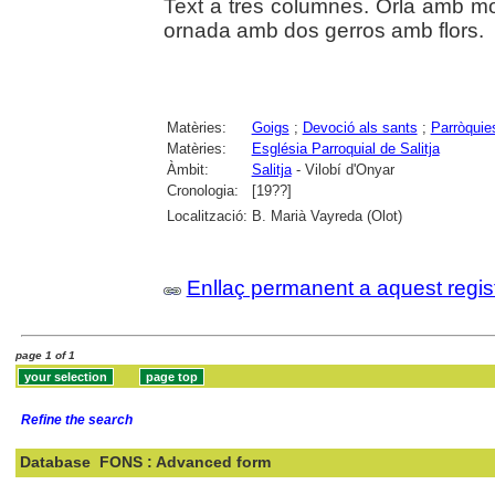
Text a tres columnes. Orla amb mot
ornada amb dos gerros amb flors.
Matèries:
Goigs
;
Devoció als sants
;
Parròquie
Matèries:
Església Parroquial de Salitja
Àmbit:
Salitja
- Vilobí d'Onyar
Cronologia:
[19??]
Localització:
B. Marià Vayreda (Olot)
Enllaç permanent a aquest regis
page 1 of 1
Refine the search
Database
FONS : Advanced form