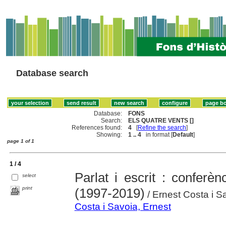
Database search
Database:
FONS
Search:
ELS QUATRE VENTS []
References found:
4
[
Refine the search
]
Showing:
1 .. 4
in format [
Default
]
page 1 of 1
1 / 4
Parlat i escrit : conferèn
select
print
(1997-2019)
/ Ernest Costa i S
Costa i Savoia, Ernest