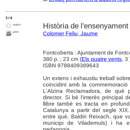
3 / 4
Història de l'ensenyament
select
print
Colomer Feliu, Jaume
Fontcoberta : Ajuntament de Fontc
380 p. ; 23 cm (
Els quatre vents
, 3
ISBN 9788409389643
Un extens i exhaustiu treball sobre
coincidint amb la commemoració d
L'Alzina Reclamadora, de què p
director. Si bé l'interès principal
llibre també es tracta en profund
Catalunya a partir del segle XIX. 
entre què, Baldiri Reixach, que va
municipi de Vilademuls) i ha e
pedagogia.