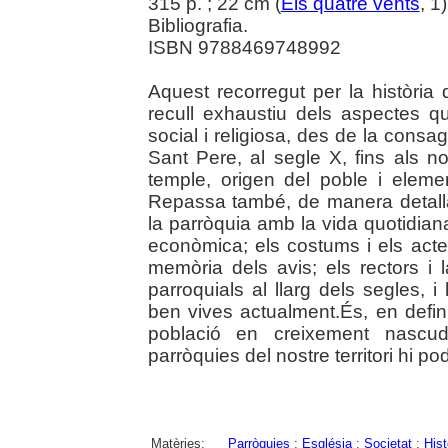
315 p. ; 22 cm (
Els quatre vents
, 1
Bibliografia.
ISBN 9788469748992
Aquest recorregut per la història
recull exhaustiu dels aspectes q
social i religiosa, des de la consa
Sant Pere, al segle X, fins als n
temple, origen del poble i element
Repassa també, de manera detallad
la parròquia amb la vida quotidian
econòmica; els costums i els acte
memòria dels avis; els rectors i
parroquials al llarg dels segles, i l
ben vives actualment.És, en defini
població en creixement nascu
parròquies del nostre territori hi 
Matèries:
Parròquies
;
Església
;
Societat
;
Hist