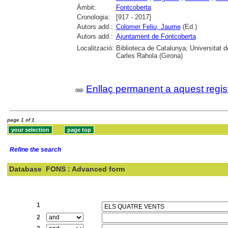
Àmbit:
Fontcoberta
Cronologia:
[917 - 2017]
Autors add.:
Colomer Feliu, Jaume
(Ed.)
Autors add.:
Ajuntament de Fontcoberta
Localització:
Biblioteca de Catalunya; Universitat 
Carles Rahola (Girona)
Enllaç permanent a aquest regis
page 1 of 1
Refine the search
Database
FONS : Advanced form
Search:
1
2