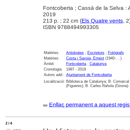
Fontcoberta ; Cassà de la Selva :
2019
213 p. ; 22 cm (
Els Quatre vents
, 2
ISBN 9788494993305
Matèries:
Antologies
;
Escriptors
;
Fotògrafs
Matèries:
Costa i Savoia, Ernest
(1940-....)
Àmbit:
Fontcoberta
;
Catalunya
Cronologia:
1997 - 2019
Autors add.:
Ajuntament de Fontcoberta
Localització:
Biblioteca de Catalunya; B. Comarcal 
(Figueres); B. Carles Rahola (Girona)
Enllaç permanent a aquest regis
2 / 4
select