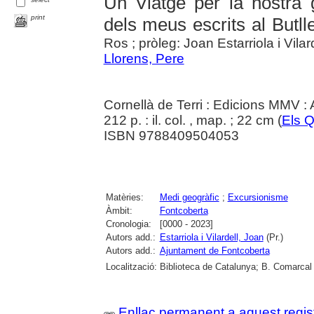
Un Viatge per la nostra g
print
dels meus escrits al Butll
Ros ; pròleg: Joan Estarriola i Vilar
Llorens, Pere
Cornellà de Terri : Edicions MMV :
212 p. : il. col. , map. ; 22 cm (
Els Q
ISBN 9788409504053
Matèries:
Medi geogràfic
;
Excursionisme
Àmbit:
Fontcoberta
Cronologia:
[0000 - 2023]
Autors add.:
Estarriola i Vilardell, Joan
(Pr.)
Autors add.:
Ajuntament de Fontcoberta
Localització:
Biblioteca de Catalunya; B. Comarcal 
Enllaç permanent a aquest regis