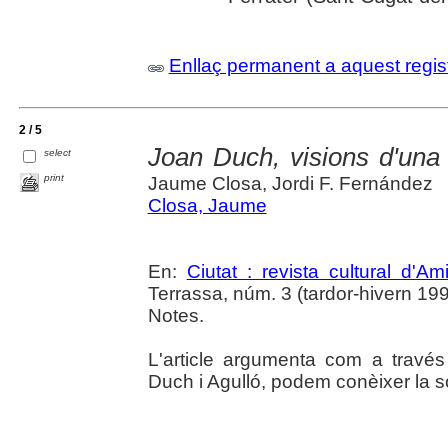
Enllaç permanent a aquest regis
2 / 5
Joan Duch, visions d'una 
select
print
Jaume Closa, Jordi F. Fernández
Closa, Jaume
En:
Ciutat : revista cultural d'A
Terrassa, núm. 3 (tardor-hivern 1994)
Notes.
L'article argumenta com a través 
Duch i Agulló, podem conèixer la so