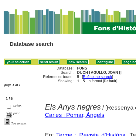
Database search
Database:
FONS
Search:
DUCH I AGULLO, JOAN []
References found:
5
[
Refine the search
]
Showing:
1 .. 5
in format [
Default
]
page 1 of 1
1 / 5
Els Anys negres
select
/ [Ressenya 
print
Carles i Pomar, Àngels
Text complet
En:
Terme : Revista d'Història
. T