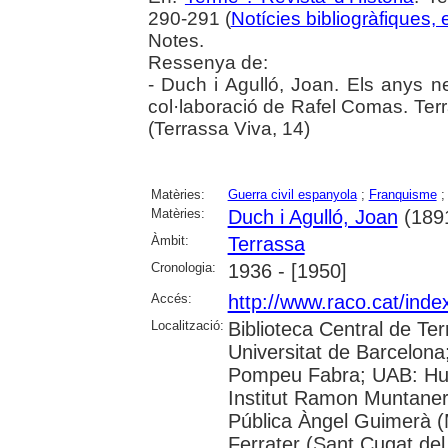
290-291 (
Notícies bibliogràfiques,
Notes.
Ressenya de:
- Duch i Agulló, Joan. Els anys 
col·laboració de Rafel Comas. Ter
(Terrassa Viva, 14)
Matèries:
Guerra civil espanyola
;
Franquisme
Matèries:
Duch i Agulló, Joan
(189
Àmbit:
Terrassa
Cronologia:
1936 - [1950]
Accés:
http://www.raco.cat/ind
Localització:
Biblioteca Central de Ter
Universitat de Barcelona;
Pompeu Fabra; UAB: Huma
Institut Ramon Muntaner;
Pública Àngel Guimerà (
Ferrater (Sant Cugat del