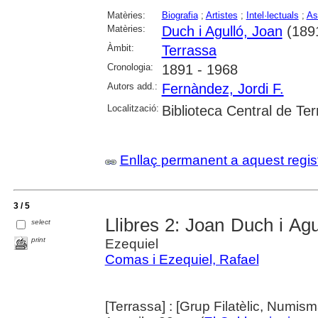
Matèries:
Biografia
;
Artistes
;
Intel·lectuals
;
As
Matèries:
Duch i Agulló, Joan
(189
Àmbit:
Terrassa
Cronologia:
1891 - 1968
Autors add.:
Fernàndez, Jordi F.
Localització:
Biblioteca Central de Te
Enllaç permanent a aquest regis
3 / 5
Llibres 2: Joan Duch i Ag
select
print
Ezequiel
Comas i Ezequiel, Rafael
[Terrassa] : [Grup Filatèlic, Numism