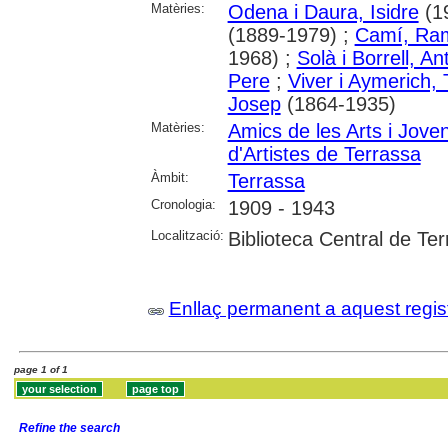
Matèries:
Odena i Daura, Isidre
(19
(1889-1979) ;
Camí, Ra
1968) ;
Solà i Borrell, An
Pere
;
Viver i Aymerich,
Josep
(1864-1935)
Matèries:
Amics de les Arts i Jove
d'Artistes de Terrassa
Àmbit:
Terrassa
Cronologia:
1909 - 1943
Localització:
Biblioteca Central de Te
Enllaç permanent a aquest regis
page 1 of 1
Refine the search