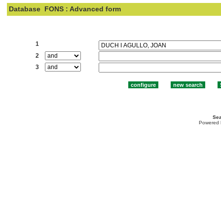
Database
FONS : Advanced form
Search:
1
2
3
Sea
Powered