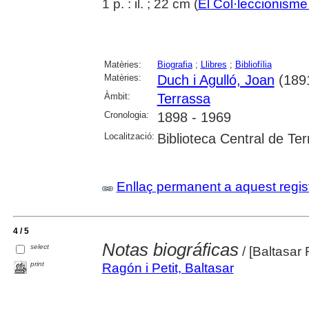
1 p. : il. ; 22 cm (
El Col·leccionisme
Matèries:
Biografia
;
Llibres
;
Bibliofília
Matèries:
Duch i Agulló, Joan
(189
Àmbit:
Terrassa
Cronologia:
1898 - 1969
Localització:
Biblioteca Central de Te
Enllaç permanent a aquest regis
4 / 5
Notas biográficas
select
/ [Baltasar
print
Ragón i Petit, Baltasar