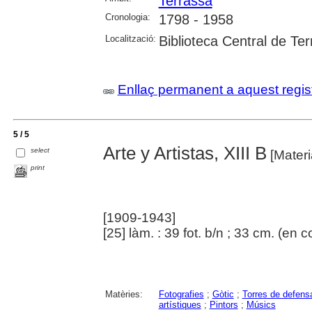
Terrassa
Cronologia:
1798 - 1958
Localització:
Biblioteca Central de Te
Enllaç permanent a aquest regis
5 / 5
Arte y Artistas, XIII B
select
[Materia
print
[1909-1943]
[25] làm. : 39 fot. b/n ; 33 cm. (en 
Matèries:
Fotografies
;
Gòtic
;
Torres de defens
artístiques
;
Pintors
;
Músics