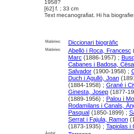
1958?
[62] f. ; 33 cm
Text mecanografiat. Hi ha biografies
Matèries:
Diccionari biogràfic
Matèries:
Abelló i Roca, Francesc
(
Marc
(1886-1957) ;
Busq
Cabanes i Badosa, Cèsa
Salvador
(1900-1958) ;
C
Duch i Agulló, Joan
(189
(1884-1958) ;
Grané i Civ
Ginesta, Josep
(1877-19
(1889-1956) ;
Palou i Mo
Rodamilans i Canals, Àn
Pasqual
(1850-1899) ;
S
Serrat i Fajula, Ramon
(
(1873-1935) ;
Tapiolas i
Àmbit: