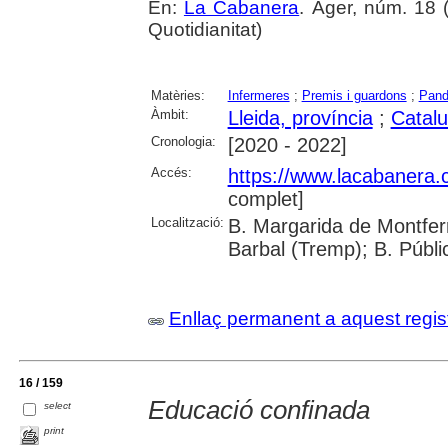
En:
La Cabanera
. Àger, núm. 18 (e
Quotidianitat)
Matèries:
Infermeres
;
Premis i guardons
;
Pand
Àmbit:
Lleida, província
;
Catal
Cronologia:
[2020 - 2022]
Accés:
https://www.lacabanera
complet]
Localització:
B. Margarida de Montferr
Barbal (Tremp); B. Públi
Enllaç permanent a aquest regis
16 / 159
Educació confinada
select
print