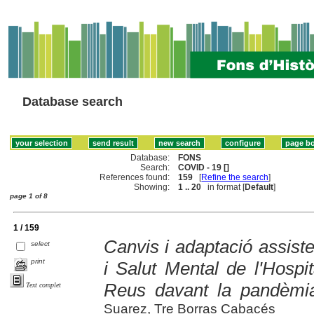
Database search
Database:
FONS
Search:
COVID - 19 []
References found:
159
[
Refine the search
]
Showing:
1 .. 20
in format [
Default
]
page 1 of 8
1 / 159
Canvis i adaptació assiste
select
print
i Salut Mental de l'Hospi
Reus davant la pandèmia
Text complet
Suarez, Tre Borras Cabacés