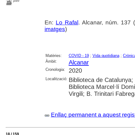
print
En:
Lo Rafal
. Alcanar, núm. 137 (e
imatges
)
Matèries:
COVID - 19
;
Vida quotidiana
;
Crònic
Àmbit:
Alcanar
Cronologia:
2020
Localització:
Biblioteca de Catalunya;
Biblioteca Marcel·lí Domi
Virgili; B. Trinitari Fabre
Enllaç permanent a aquest regis
18 / 159