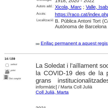
1918; 2020 - 2022
Autors add.:
Xicola, Marc
;
Valle, Isab
Accés:
https://raco.cat/index.ph
Localització:
B. Pública Antoni Tort (Ca
Autònoma de Barcelona
Enllaç permanent a aquest regis
14 / 159
La Soledat i l'aïllament so
select
print
la COVID-19 des de la p
grans institucionalitzade
Text complet
informàtic]
/ Marta Coll Julià
Coll Julià, Marta