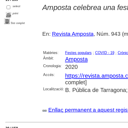
Amposta celebrea una fest
select
print
Text complet
En:
Revista Amposta
, Núm. 943 (mai
Matèries:
Festes populars
;
COVID - 19
;
Crònic
Àmbit:
Amposta
Cronologia:
2020
Accés:
https://revista.amposta.
complet]
Localització:
B. Pública de Tarragona;
Enllaç permanent a aquest regis