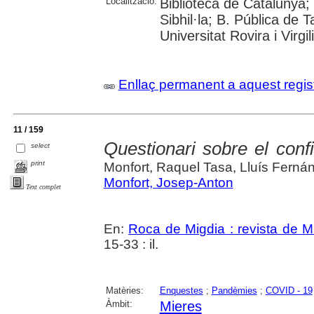
Localització:
Biblioteca de Catalunya
Sibhil·la; B. Pública de
Universitat Rovira i Virgili
Enllaç permanent a aquest regis
11 / 159
Questionari sobre el con
select
print
Monfort, Raquel Tasa, Lluís Fernán
Monfort, Josep-Anton
Text complet
En:
Roca de Migdia : revista de M
15-33 : il.
Matèries:
Enquestes
;
Pandèmies
;
COVID - 19
Àmbit:
Mieres