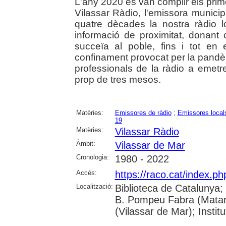
L'any 2020 es van complir els pri
Vilassar Ràdio, l'emissora munici
quatre dècades la nostra ràdio l
informació de proximitat, donant
succeïa al poble, fins i tot e
confinament provocat per la pandèm
professionals de la ràdio a emet
prop de tres mesos.
Matèries:
Emissores de ràdio
;
Emissores local
19
Matèries:
Vilassar Ràdio
Àmbit:
Vilassar de Mar
Cronologia:
1980 - 2022
Accés:
https://raco.cat/index.p
Localització:
Biblioteca de Catalunya;
B. Pompeu Fabra (Mataró)
(Vilassar de Mar); Inst