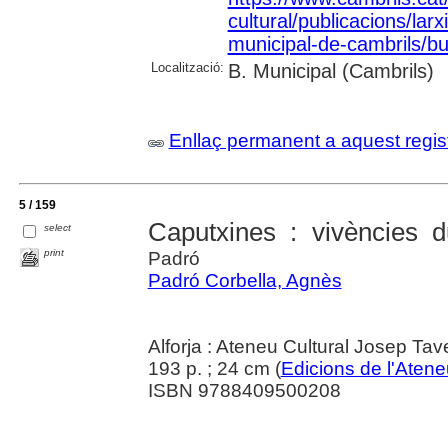
cultural/publicacions/larxi
municipal-de-cambrils/but
Localització:
B. Municipal (Cambrils)
Enllaç permanent a aquest regis
5 / 159
Caputxines : vivències d
select
print
Padró
Padró Corbella, Agnès
Alforja : Ateneu Cultural Josep Ta
193 p. ; 24 cm (
Edicions de l'Atene
ISBN 9788409500208