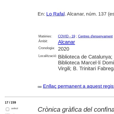
En:
Lo Rafal
. Alcanar, núm. 137 (est
Matèries:
COVID - 19
;
Centres d'ensenyament
Àmbit:
Alcanar
Cronologia:
2020
Localització:
Biblioteca de Catalunya;
Biblioteca Marcel·lí Domi
Virgili; B. Trinitari Fabre
Enllaç permanent a aquest regis
17 / 159
Crònica gràfica del confi
select