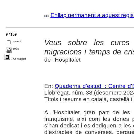
Enllaç permanent a aquest regis
9 / 159
Veus sobre les cures a
select
print
migracions i temps de cri
de l'Hospitalet
Text complet
En:
Quaderns d'estudi : Centre d'E
Llobregat, núm. 38 (desembre 2024),
Títols i resums en català, castellà i
A l'Hospitalet gran part de le
franquisme, així com les dones p
s'han dedicat i es dediquen a les 
d'extractes de converses, perqu