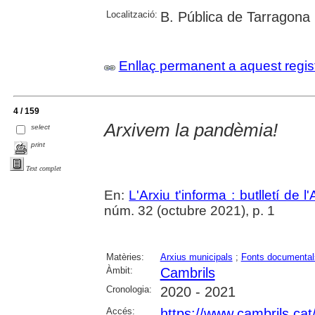
Localització:
B. Pública de Tarragona
Enllaç permanent a aquest regis
4 / 159
Arxivem la pandèmia!
select
print
Text complet
En:
L'Arxiu t'informa : butlletí de 
núm. 32 (octubre 2021), p. 1
Matèries:
Arxius municipals
;
Fonts documental
Àmbit:
Cambrils
Cronologia:
2020 - 2021
Accés:
https://www.cambrils.cat/