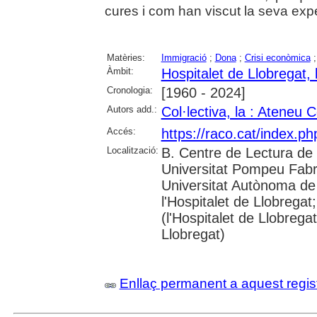
cures i com han viscut la seva exper
Matèries:
Immigració
;
Dona
;
Crisi econòmica
Àmbit:
Hospitalet de Llobregat, l
Cronologia:
[1960 - 2024]
Autors add.:
Col·lectiva, la : Ateneu C
Accés:
https://raco.cat/index.
Localització:
B. Centre de Lectura de 
Universitat Pompeu Fabra;
Universitat Autònoma de
l'Hospitalet de Llobregat
(l'Hospitalet de Llobrega
Llobregat)
Enllaç permanent a aquest regis