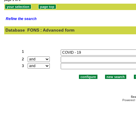
Refine the search
Database
FONS : Advanced form
Search:
1
2
3
Sea
Powered