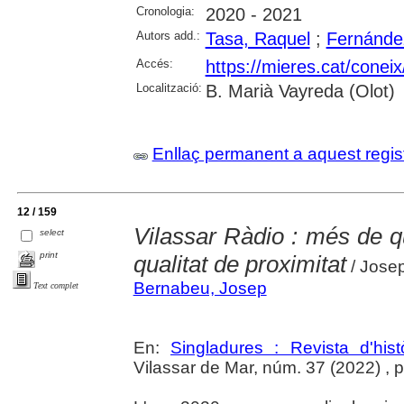
Cronologia:
2020 - 2021
Autors add.:
Tasa, Raquel
;
Fernández
Accés:
https://mieres.cat/conei
Localització:
B. Marià Vayreda (Olot)
Enllaç permanent a aquest regis
12 / 159
Vilassar Ràdio : més de q
select
print
qualitat de proximitat
/ Jose
Bernabeu, Josep
Text complet
En:
Singladures : Revista d'hist
Vilassar de Mar, núm. 37 (2022) , p.