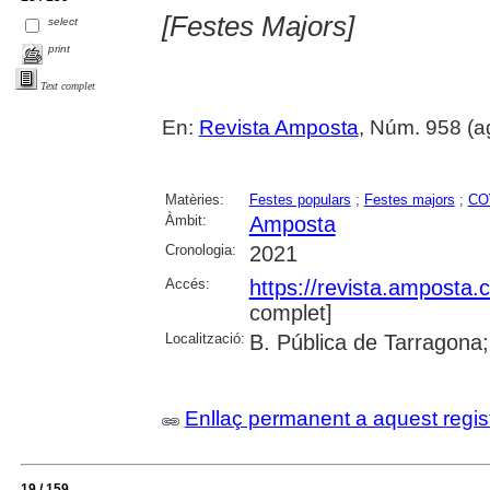
[Festes Majors]
select
print
Text complet
En:
Revista Amposta
, Núm. 958 (ago
Matèries:
Festes populars
;
Festes majors
;
COV
Àmbit:
Amposta
Cronologia:
2021
Accés:
https://revista.amposta.
complet]
Localització:
B. Pública de Tarragona;
Enllaç permanent a aquest regis
19 / 159