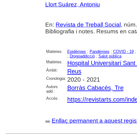
Llort Suárez, Antoniu
En:
Revista de Treball Social
, núm
Bibliografia i notes. Resums en cata
Matèries:
Epidèmies
;
Pandèmies
;
COVID - 19
;
Drogoaddicció
;
Salut pública
Matèries:
Hospital Universitari San
Àmbit:
Reus
Cronologia:
2020 - 2021
Autors
Borràs Cabacés, Tre
add.:
Accés:
https://revistarts.com/ind
Enllaç permanent a aquest regis