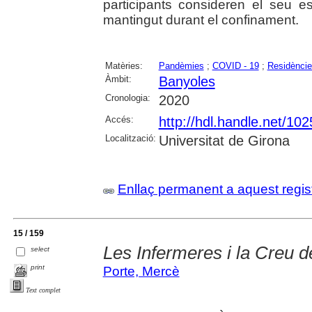
participants consideren el seu e
mantingut durant el confinament.
Matèries:
Pandèmies
;
COVID - 19
;
Residèncie
Àmbit:
Banyoles
Cronologia:
2020
Accés:
http://hdl.handle.net/10
Localització:
Universitat de Girona
Enllaç permanent a aquest regis
15 / 159
Les Infermeres i la Creu d
select
print
Porte, Mercè
Text complet