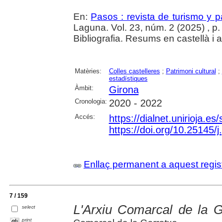
En:
Pasos : revista de turismo y pa
Laguna. Vol. 23, núm. 2 (2025) , p
Bibliografia. Resums en castellà i 
Matèries:
Colles castelleres
;
Patrimoni cultural
;
estadístiques
Àmbit:
Girona
Cronologia:
2020 - 2022
Accés:
https://dialnet.unirioja.e
https://doi.org/10.25145/
Enllaç permanent a aquest regis
7 / 159
L'Arxiu Comarcal de la G
select
print