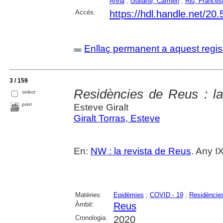
Anna
;
Guilarte, Carmen
;
Riu, Frances
Accés:
https://hdl.handle.net/2
Enllaç permanent a aquest regis
3 / 159
Residències de Reus : la
select
print
Esteve Giralt
Giralt Torras, Esteve
En:
NW : la revista de Reus
. Any IX
Matèries:
Epidèmies
;
COVID - 19
;
Residències
Àmbit:
Reus
Cronologia:
2020