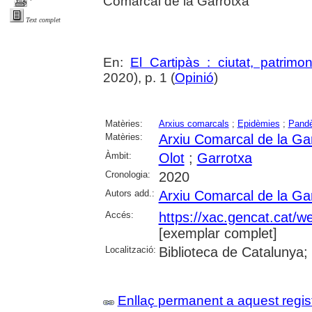
Comarcal de la Garrotxa
Text complet
En:
El Cartipàs : ciutat, patrimo
2020), p. 1 (
Opinió
)
Matèries:
Arxius comarcals
;
Epidèmies
;
Pand
Matèries:
Arxiu Comarcal de la Ga
Àmbit:
Olot
;
Garrotxa
Cronologia:
2020
Autors add.:
Arxiu Comarcal de la Ga
Accés:
https://xac.gencat.cat/
[exemplar complet]
Localització:
Biblioteca de Catalunya;
Enllaç permanent a aquest regis