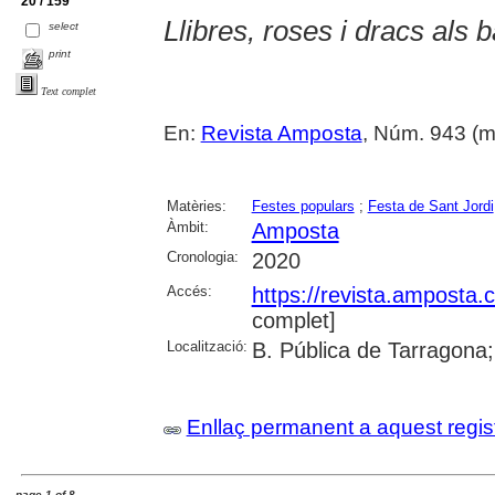
20 / 159
Llibres, roses i dracs als 
select
print
Text complet
En:
Revista Amposta
, Núm. 943 (mai
Matèries:
Festes populars
;
Festa de Sant Jordi
Àmbit:
Amposta
Cronologia:
2020
Accés:
https://revista.amposta.
complet]
Localització:
B. Pública de Tarragona;
Enllaç permanent a aquest regis
page 1 of 8