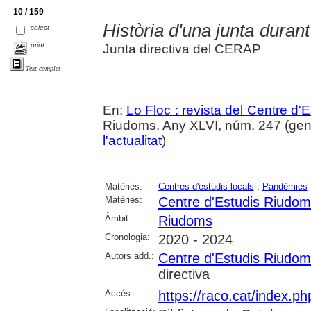
10 / 159
Història d'una junta duran
select
print
Junta directiva del CERAP
Text complet
En:
Lo Floc : revista del Centre 
Riudoms. Any XLVI, núm. 247 (gener
l'actualitat
)
Matèries:
Centres d'estudis locals
;
Pandèmies
Matèries:
Centre d'Estudis Riudo
Àmbit:
Riudoms
Cronologia:
2020 - 2024
Autors add.:
Centre d'Estudis Riudo
directiva
Accés:
https://raco.cat/index.ph