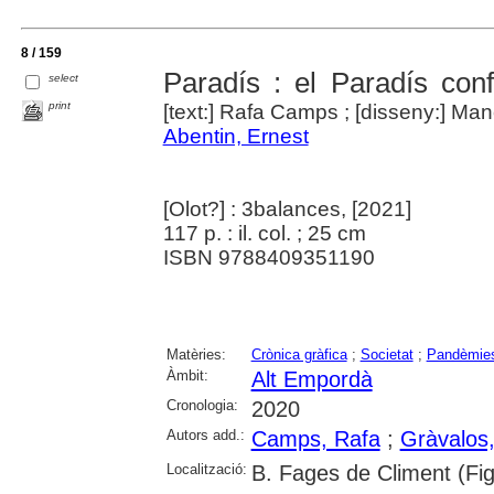
8 / 159
Paradís : el Paradís conf
select
print
[text:] Rafa Camps ; [disseny:] Ma
Abentin, Ernest
[Olot?] : 3balances, [2021]
117 p. : il. col. ; 25 cm
ISBN 9788409351190
Matèries:
Crònica gràfica
;
Societat
;
Pandèmie
Àmbit:
Alt Empordà
Cronologia:
2020
Autors add.:
Camps, Rafa
;
Gràvalos
Localització:
B. Fages de Climent (Fi