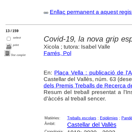
Enllaç permanent a aquest regis
13 / 159
Covid-19, la nova grip es
select
print
Xicola ; tutora: Isabel Valle
Farrés, Pol
Text complet
En:
Plaça Vella : publicació de l'A
Castellar del Vallès, núm. 63 (dese
dels Premis Treballs de Recerca de
Resum del treball presentat a l'In
d'àccés al treball sencer.
Matèries:
Treballs escolars
;
Epidèmies
;
Pandè
Àmbit:
Castellar del Vallès
Cronologia: