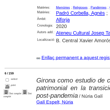
Matèries:
Memòries
;
Religioses
;
Pandèmies
;
Matèries:
Padró Corbella, Agnès
;
Àmbit:
Alforja
Cronologia:
2020
Autors add.:
Ateneu Cultural Josep Ta
Localització:
B. Central Xavier Amoró
Enllaç permanent a aquest regis
6 / 159
Girona como estudio de c
select
print
patrimonial en la transi
post-pandemia
Text complet
Text
/ Núria Galí
complet
Galí Espelt, Núria