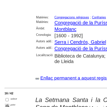
Matèries:
Congregacions religioses
;
Confraries
Matèries:
Congregació de la Purís
Àmbit:
Montblanc
Cronologia:
[1600 - 1992]
Autors add.:
Serra i Cendrós, Gabriel
Autors add.:
Congregació de la Purís
Localització:
Biblioteca de Catalunya; U
de Lleida
Enllaç permanent a aquest regis
16 / 42
La Setmana Santa i la C
select
print