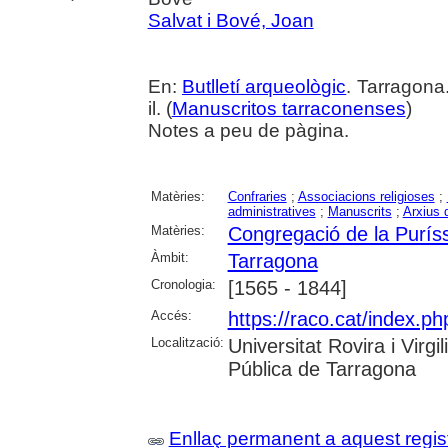
Salvat i Bové, Joan
En:
Butlletí arqueològic
. Tarragona
il. (
Manuscritos tarraconenses
)
Notes a peu de pàgina.
Matèries:
Confraries
;
Associacions religioses
;
administratives
;
Manuscrits
;
Arxius d
Matèries:
Congregació de la Purís
Àmbit:
Tarragona
Cronologia:
[1565 - 1844]
Accés:
https://raco.cat/index.ph
Localització:
Universitat Rovira i Virg
Pública de Tarragona
Enllaç permanent a aquest regis