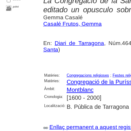
La Congregació de la Sa
print
editado un opusculo sobr
Gemma Casalé
Casalé Frutos, Gemma
En:
Diari de Tarragona
, Núm.464
Santa
)
Matèries:
Congregacions religioses
;
Festes rel
Matèries:
Congregació de la Purís
Àmbit:
Montblanc
Cronologia:
[1600 - 2000]
Localització:
B. Pública de Tarragona
Enllaç permanent a aquest regis