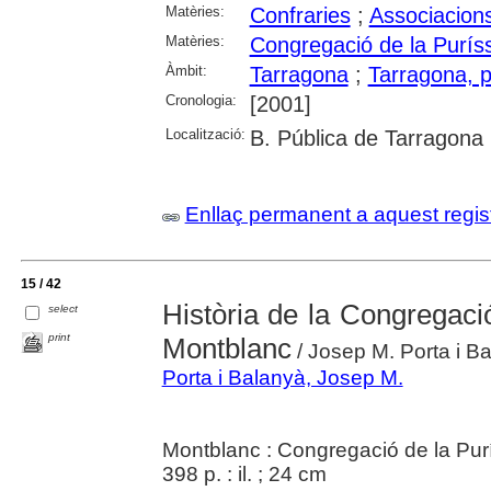
Matèries:
Confraries
;
Associacions
Matèries:
Congregació de la Purís
Àmbit:
Tarragona
;
Tarragona, p
Cronologia:
[2001]
Localització:
B. Pública de Tarragona
Enllaç permanent a aquest regis
15 / 42
Història de la Congregac
select
print
Montblanc
/ Josep M. Porta i Ba
Porta i Balanyà, Josep M.
Montblanc : Congregació de la Pur
398 p. : il. ; 24 cm