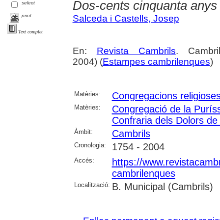
Dos-cents cinquanta anys d
select
print
Salceda i Castells, Josep
Text complet
En:
Revista Cambrils
. Cambri
2004) (
Estampes cambrilenques
)
Matèries:
Congregacions religiose
Matèries:
Congregació de la Purís
Confraria dels Dolors de
Àmbit:
Cambrils
Cronologia:
1754 - 2004
Accés:
https://www.revistacambr
cambrilenques
Localització:
B. Municipal (Cambrils)