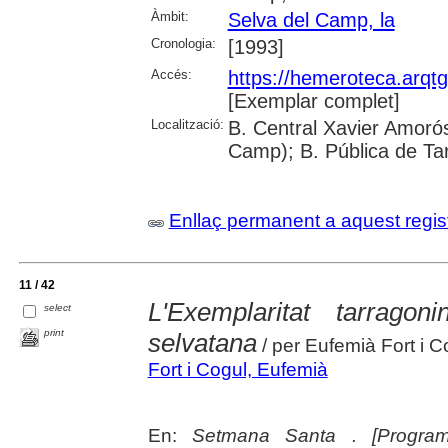
Àmbit:
Selva del Camp, la
Cronologia:
[1993]
Accés:
https://hemeroteca.arqt
[Exemplar complet]
Localització:
B. Central Xavier Amorós
Camp); B. Pública de Ta
Enllaç permanent a aquest regis
11 / 42
L'Exemplaritat tarrag
select
print
selvatana
/ per Eufemià Fort i C
Fort i Cogul, Eufemià
En:
Setmana Santa . [Program