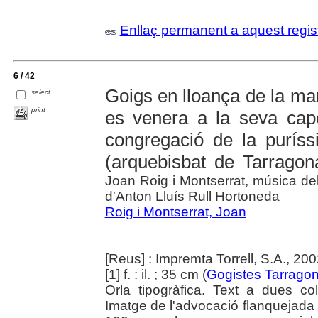
Enllaç permanent a aquest regis
6 / 42
Goigs en lloança de la ma
select
print
es venera a la seva capel
congregació de la purís
(arquebisbat de Tarragon
Joan Roig i Montserrat, música de
d'Anton Lluís Rull Hortoneda
Roig i Montserrat, Joan
[Reus] : Impremta Torrell, S.A., 20
[1] f. : il. ; 35 cm (
Gogistes Tarragon
Orla tipogràfica. Text a dues c
Imatge de l'advocació flanquejada p