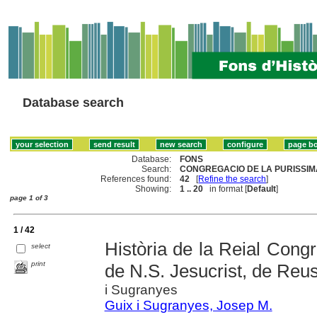
Database search
Database:
FONS
Search:
CONGREGACIO DE LA PURISSIMA
References found:
42
[
Refine the search
]
Showing:
1 .. 20
in format [
Default
]
page 1 of 3
1 / 42
Història de la Reial Cong
select
print
de N.S. Jesucrist, de Reu
i Sugranyes
Guix i Sugranyes, Josep M.