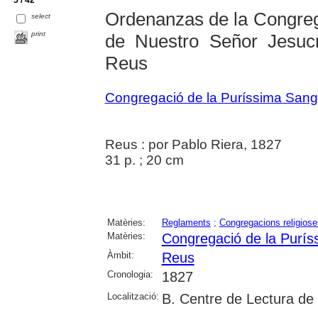
5 / 42
Ordenanzas de la Congreg
select
print
de Nuestro Señor Jesucr
Reus
Congregació de la Puríssima Sang 
Reus : por Pablo Riera, 1827
31 p. ; 20 cm
Matèries:
Reglaments
;
Congregacions religiose
Matèries:
Congregació de la Purís
Àmbit:
Reus
Cronologia:
1827
Localització:
B. Centre de Lectura de