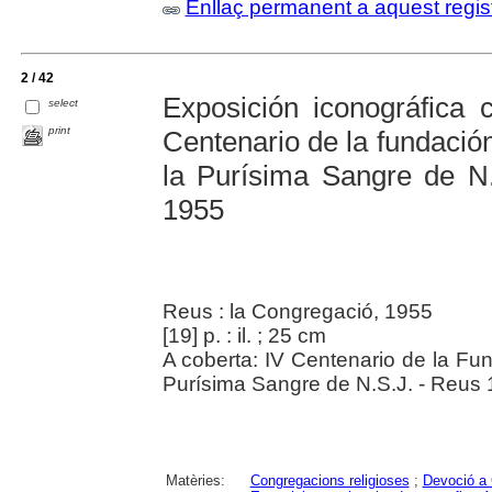
Enllaç permanent a aquest regis
2 / 42
Exposición iconográfica 
select
print
Centenario de la fundació
la Purísima Sangre de N.
1955
Reus : la Congregació, 1955
[19] p. : il. ; 25 cm
A coberta: IV Centenario de la Fu
Purísima Sangre de N.S.J. - Reus
Matèries:
Congregacions religioses
;
Devoció a 