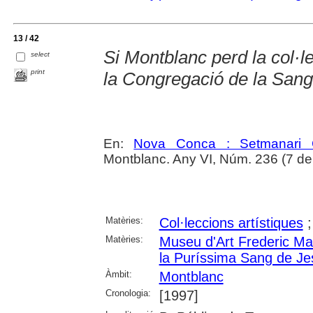
13 / 42
Si Montblanc perd la col·
select
print
la Congregació de la Sang
En:
Nova Conca : Setmanari C
Montblanc. Any VI, Núm. 236 (7 de
Matèries:
Col·leccions artístiques
Matèries:
Museu d'Art Frederic M
la Puríssima Sang de Jes
Àmbit:
Montblanc
Cronologia:
[1997]