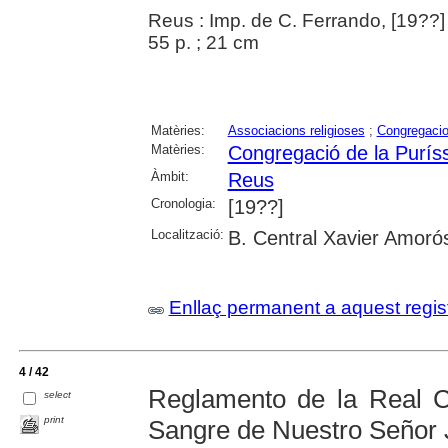
Reus : Imp. de C. Ferrando, [19??]
55 p. ; 21 cm
Matèries:
Associacions religioses
;
Congregacio
Matèries:
Congregació de la Purís
Àmbit:
Reus
Cronologia:
[19??]
Localització:
B. Central Xavier Amoró
Enllaç permanent a aquest regis
4 / 42
Reglamento de la Real C
select
print
Sangre de Nuestro Señor 