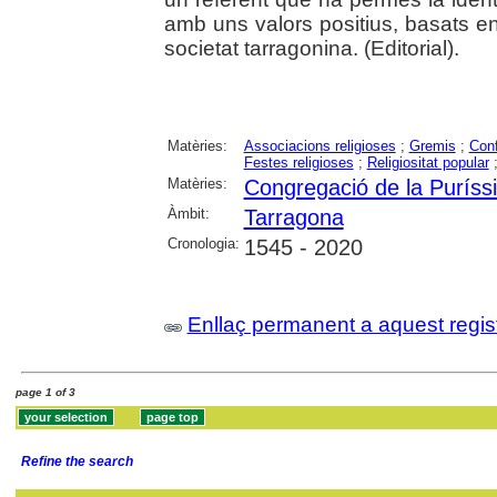
amb uns valors positius, basats en
societat tarragonina. (Editorial).
Matèries:
Associacions religioses
;
Gremis
;
Conf
Festes religioses
;
Religiositat popular
Matèries:
Congregació de la Puríss
Àmbit:
Tarragona
Cronologia:
1545 - 2020
Enllaç permanent a aquest regis
page 1 of 3
Refine the search