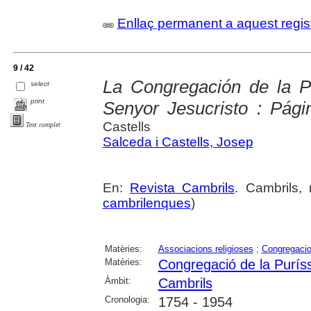
Enllaç permanent a aquest regis
9 / 42
La Congregación de la P
select
print
Senyor Jesucristo : Pági
Castells
Text complet
Salceda i Castells, Josep
En:
Revista Cambrils
. Cambrils, 
cambrilenques
)
Matèries:
Associacions religioses
;
Congregacio
Matèries:
Congregació de la Purís
Àmbit:
Cambrils
Cronologia:
1754 - 1954