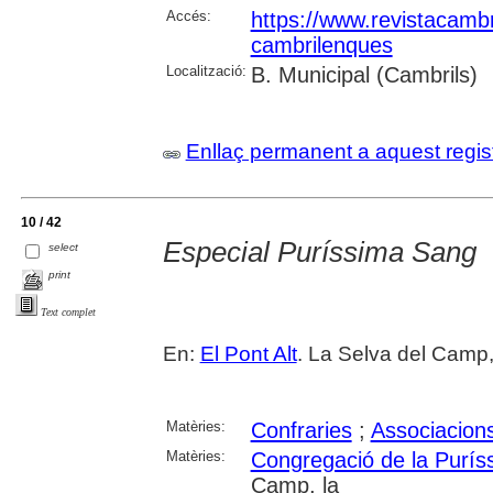
Accés:
https://www.revistacambr
cambrilenques
Localització:
B. Municipal (Cambrils)
Enllaç permanent a aquest regis
10 / 42
Especial Puríssima Sang
select
print
Text complet
En:
El Pont Alt
. La Selva del Camp, 
Matèries:
Confraries
;
Associacions
Matèries:
Congregació de la Purís
Camp, la