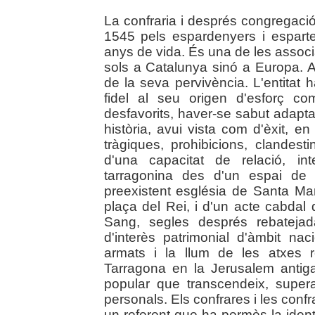
La confraria i després congregaci
1545 pels espardenyers i esparte
anys de vida. És una de les associa
sols a Catalunya sinó a Europa. Aqu
de la seva pervivència. L'entitat h
fidel al seu origen d'esforç com
desfavorits, haver-se sabut adapta
història, avui vista com d'èxit, e
tràgiques, prohibicions, clandesti
d'una capacitat de relació, in
tarragonina des d'un espai de r
preexistent església de Santa Mar
plaça del Rei, i d'un acte cabdal 
Sang, segles després rebateja
d'interès patrimonial d'àmbit naci
armats i la llum de les atxes 
Tarragona en la Jerusalem antiga
popular que transcendeix, supera
personals. Els confrares i les conf
un referent que ha permès la ident