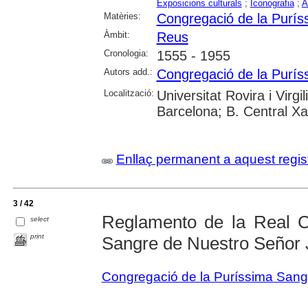
Exposicions culturals
;
Iconografia
;
A
Matèries:
Congregació de la Purís
Àmbit:
Reus
Cronologia:
1555 - 1955
Autors add.:
Congregació de la Purís
Localització:
Universitat Rovira i Virgil
Barcelona; B. Central X
Enllaç permanent a aquest regis
3 / 42
Reglamento de la Real C
select
print
Sangre de Nuestro Señor 
Congregació de la Puríssima Sang 