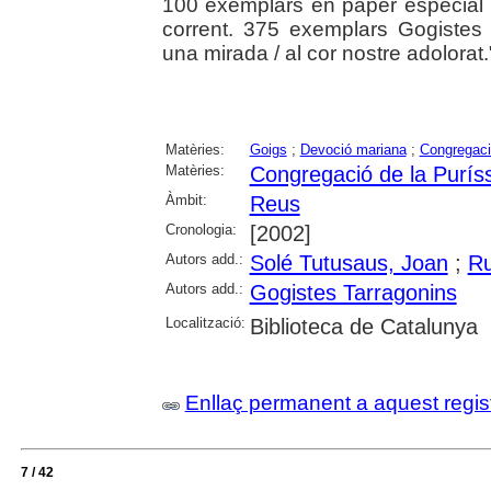
100 exemplars en paper especial 
corrent. 375 exemplars Gogistes
una mirada / al cor nostre adolorat.
Matèries:
Goigs
;
Devoció mariana
;
Congregaci
Matèries:
Congregació de la Purís
Àmbit:
Reus
Cronologia:
[2002]
Autors add.:
Solé Tutusaus, Joan
;
Ru
Autors add.:
Gogistes Tarragonins
Localització:
Biblioteca de Catalunya
Enllaç permanent a aquest regis
7 / 42