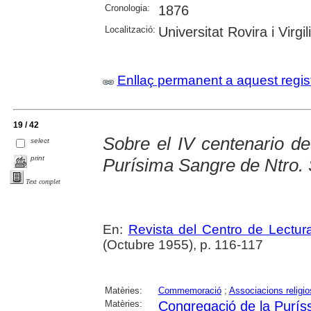
Cronologia:
1876
Localització:
Universitat Rovira i Virgili
Enllaç permanent a aquest regis
19 / 42
Sobre el IV centenario d
select
print
Purísima Sangre de Ntro. 
Text complet
En:
Revista del Centro de Lectu
(Octubre 1955), p. 116-117
Matèries:
Commemoració
;
Associacions religi
Matèries:
Congregació de la Purís