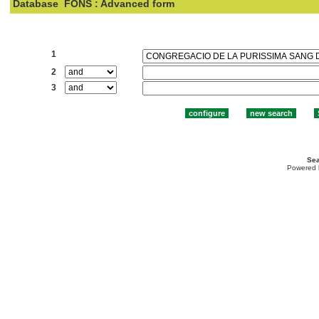
Database
FONS : Advanced form
Search:
1
2
3
Sea
Powered