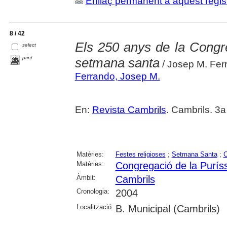
Enllaç permanent a aquest regis
8 / 42
Els 250 anys de la Congr
select
print
setmana santa
/ Josep M. Fer
Ferrando, Josep M.
En:
Revista Cambrils
. Cambrils. 3a
Matèries:
Festes religioses
;
Setmana Santa
;
C
Matèries:
Congregació de la Purís
Àmbit:
Cambrils
Cronologia:
2004
Localització:
B. Municipal (Cambrils)