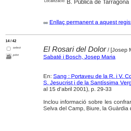
Localització:
B. Pública de Tarragona
Enllaç permanent a aquest regis
14 / 42
El Rosari del Dolor
select
/ [Josep 
print
Sabaté i Bosch, Josep Maria
En:
Sang : Portaveu de la R. i V. 
S. Jesucrist i de la Santíssima Ver
al 15 d'abril 2001), p. 29-33
Inclou informació sobre les confra
Selva del Camp, Biure, la Guàrdia del