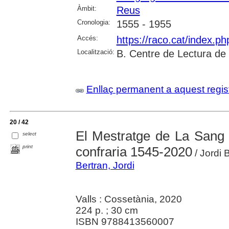
Àmbit:
Reus
Cronologia:
1555 - 1955
Accés:
https://raco.cat/index.p
Localització:
B. Centre de Lectura de
Enllaç permanent a aquest regis
20 / 42
El Mestratge de La Sang 
select
print
confraria 1545-2020
/ Jordi 
Bertran, Jordi
Valls : Cossetània, 2020
224 p. ; 30 cm
ISBN 9788413560007