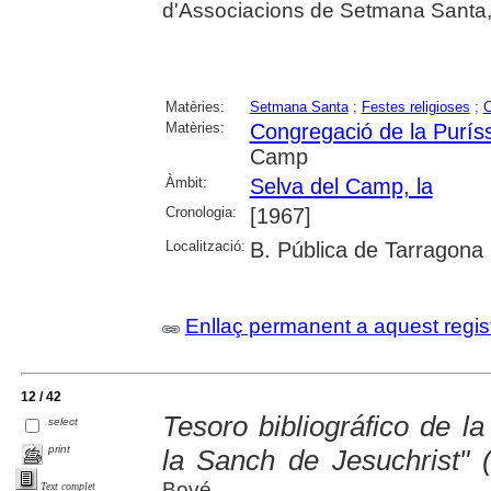
d'Associacions de Setmana Santa,
Matèries:
Setmana Santa
;
Festes religioses
;
C
Matèries:
Congregació de la Purís
Camp
Àmbit:
Selva del Camp, la
Cronologia:
[1967]
Localització:
B. Pública de Tarragona
Enllaç permanent a aquest regis
12 / 42
Tesoro bibliográfico de l
select
print
la Sanch de Jesuchrist" (
Bové
Text complet