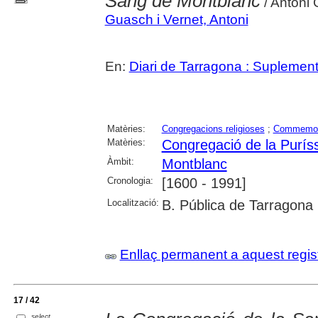
Sang de Montblanc
/ Antoni
Guasch i Vernet, Antoni
En:
Diari de Tarragona : Supleme
Matèries:
Congregacions religioses
;
Commemor
Matèries:
Congregació de la Purís
Àmbit:
Montblanc
Cronologia:
[1600 - 1991]
Localització:
B. Pública de Tarragona
Enllaç permanent a aquest regis
17 / 42
select