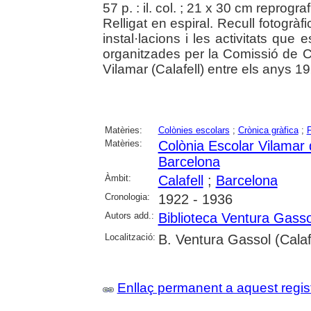
57 p. : il. col. ; 21 x 30 cm reprogra
Relligat en espiral. Recull fotogrà
instal·lacions i les activitats que 
organitzades per la Comissió de C
Vilamar (Calafell) entre els anys 1
Matèries:
Colònies escolars
;
Crònica gràfica
;
F
Matèries:
Colònia Escolar Vilamar 
Barcelona
Àmbit:
Calafell
;
Barcelona
Cronologia:
1922 - 1936
Autors add.:
Biblioteca Ventura Gasso
Localització:
B. Ventura Gassol (Calaf
Enllaç permanent a aquest regis