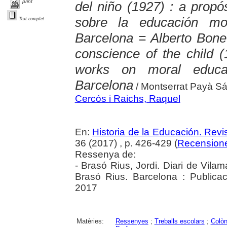
print
del niño (1927) : a propó
sobre la educación mo
Text complet
Barcelona = Alberto Bone
conscience of the child (
works on moral educat
Barcelona
/ Montserrat Payà Sá
Cercós i Raichs, Raquel
En:
Historia de la Educación. Revis
36 (2017) , p. 426-429 (
Recension
Ressenya de:
- Brasó Rius, Jordi. Diari de Vilam
Brasó Rius. Barcelona : Publicac
2017
Matèries:
Ressenyes
;
Treballs escolars
;
Colòn