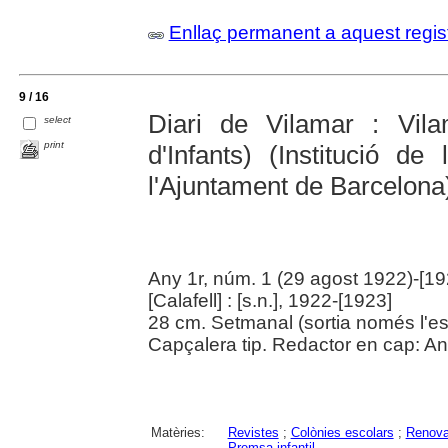
Enllaç permanent a aquest regis
9 / 16
Diari de Vilamar : Vila
select
print
d'Infants) (Institució d
l'Ajuntament de Barcelona
Any 1r, núm. 1 (29 agost 1922)-[19
[Calafell] : [s.n.], 1922-[1923]
28 cm. Setmanal (sortia només l'est
Capçalera tip. Redactor en cap: And
Matèries:
Revistes
;
Colònies escolars
;
Renova
Premsa infantil