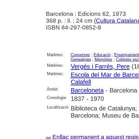
Barcelona : Edicions 62, 1973
368 p. : il. ; 24 cm (
Cultura Catala
ISBN 84-297-0852-9
Matèries:
Converses
;
Educació
;
Ensenyament 
Genealogia
;
Memòries
;
Colònies esc
Matèries:
Vergés i Farrés, Pere
(1
Matèries:
Escola del Mar de Barce
Calafell
Àmbit:
Barceloneta
- Barcelona
Cronologia:
1837 - 1970
Localització:
Biblioteca de Catalunya; 
Barcelona; Museu de Ba
Enllaç permanent a aquest regis