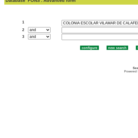
Database
FONS : Advanced form
Search:
1
2
3
Sea
Powered