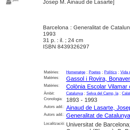
print
Josep M. Ainaud de Lasarte]
Barcelona : Generalitat de Cataluny
1993
31 p. : il. ; 24 cm
ISBN 8439326297
Matèries:
Homenatge
;
Poetes
;
Polítics
;
Vida p
Matèries:
Gassol i Rovira, Bonave
Matèries:
Colònia Escolar Vilamar 
Àmbit:
Catalunya
;
Selva del Camp, la
;
Calaf
Cronologia:
1893 - 1993
Autors add.:
Ainaud de Lasarte, Jose
Autors add.:
Generalitat de Cataluny
Localització:
Universitat de Barcelona;