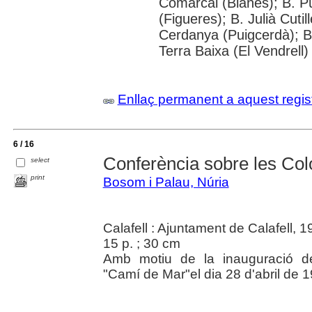
Comarcal (Blanes); B. Pú
(Figueres); B. Julià Cuti
Cerdanya (Puigcerdà); B.
Terra Baixa (El Vendrell)
Enllaç permanent a aquest regis
6 / 16
Conferència sobre les Col
select
print
Bosom i Palau, Núria
Calafell : Ajuntament de Calafell, 
15 p. ; 30 cm
Amb motiu de la inauguració de
"Camí de Mar"el dia 28 d'abril de 