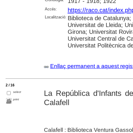
1917 - 1918; 1922
Accés:
https://raco.cat/index.p
Localització:
Biblioteca de Catalunya;
Universitat de Lleida; Un
Girona; Universitat Rovira
Universitat Central de C
Universitat Politècnica 
Enllaç permanent a aquest regis
2 / 16
La República d'Infants de 
select
print
Calafell
Calafell : Biblioteca Ventura Gasso