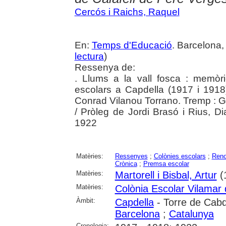
Cercós i Raichs, Raquel
En:
Temps d'Educació
. Barcelona,
lectura
)
Ressenya de:
. Llums a la vall fosca : memòri
escolars a Capdella (1917 i 1918)
Conrad Vilanou Torrano. Tremp : G
/ Pròleg de Jordi Brasó i Rius, Dia
1922
Matèries:
Ressenyes
;
Colònies escolars
;
Reno
Crònica
;
Premsa escolar
Matèries:
Martorell i Bisbal, Artur
(
Matèries:
Colònia Escolar Vilamar 
Àmbit:
Capdella
- Torre de Cabde
Barcelona
;
Catalunya
Cronologia: