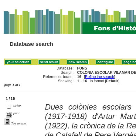
Database search
Database:
FONS
Search:
COLONIA ESCOLAR VILAMAR DE 
References found:
16
[
Refine the search
]
Showing:
1 .. 16
in format [
Default
]
page 1 of 1
1 / 16
Dues colònies escolars
select
print
(1917-1918) d'Artur Mart
(1922), la crònica de la Re
Text complet
de Calafell de Pere Vergé