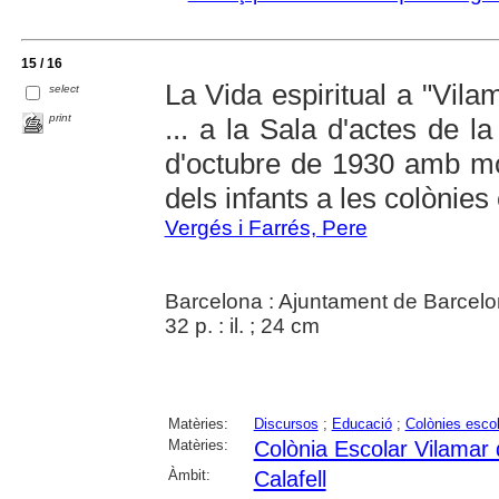
15 / 16
La Vida espiritual a "Vil
select
print
... a la Sala d'actes de l
d'octubre de 1930 amb moti
dels infants a les colònies
Vergés i Farrés, Pere
Barcelona : Ajuntament de Barcelo
32 p. : il. ; 24 cm
Matèries:
Discursos
;
Educació
;
Colònies esco
Matèries:
Colònia Escolar Vilamar 
Àmbit:
Calafell