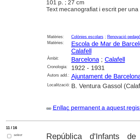
101 p. ; 27 cm
Text mecanografiat i escrit per una 
Matèries:
Colònies escolars
;
Renovació pedagò
Matèries:
Escola de Mar de Barce
Calafell
Àmbit:
Barcelona
;
Calafell
Cronologia:
1922 - 1931
Autors add.:
Ajuntament de Barcelon
Localització:
B. Ventura Gassol (Calaf
Enllaç permanent a aquest regis
11 / 16
República d'Infants d
select