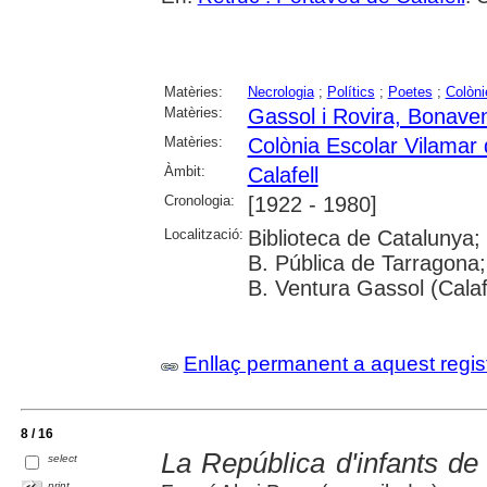
Matèries:
Necrologia
;
Polítics
;
Poetes
;
Colòni
Matèries:
Gassol i Rovira, Bonave
Matèries:
Colònia Escolar Vilamar 
Àmbit:
Calafell
Cronologia:
[1922 - 1980]
Localització:
Biblioteca de Catalunya;
B. Pública de Tarragona; 
B. Ventura Gassol (Calaf
Enllaç permanent a aquest regis
8 / 16
La República d'infants de 
select
print