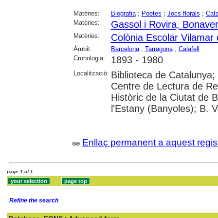
Matèries:
Biografia
;
Poetes
;
Jocs florals
;
Cat
Matèries:
Gassol i Rovira, Bonave
Matèries:
Colònia Escolar Vilamar 
Àmbit:
Barcelona
;
Tarragona
;
Calafell
Cronologia:
1893 - 1980
Localització:
Biblioteca de Catalunya;
Centre de Lectura de Reu
Històric de la Ciutat de
l'Estany (Banyoles); B. V
Enllaç permanent a aquest regis
page 1 of 1
Refine the search