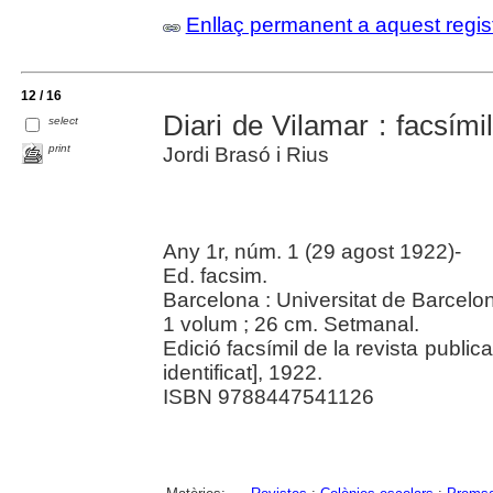
Enllaç permanent a aquest regis
12 / 16
Diari de Vilamar : facsími
select
print
Jordi Brasó i Rius
Any 1r, núm. 1 (29 agost 1922)-
Ed. facsim.
Barcelona : Universitat de Barcelo
1 volum ; 26 cm. Setmanal.
Edició facsímil de la revista publica
identificat], 1922.
ISBN 9788447541126