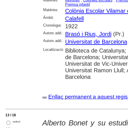
Matèries:
Revistes
;
Colònies escolars
;
Premsa
Premsa infantil
Matèries:
Colònia Escolar Vilamar 
Àmbit:
Calafell
Cronologia:
1922
Autors add.:
Brasó i Rius, Jordi
(Pr.)
Autors add.:
Universitat de Barcelona
Localització:
Biblioteca de Catalunya;
de Barcelona; Universitat
Universitat de Vic-Univer
Universitat Ramon Llull; 
Barcelona
Enllaç permanent a aquest regis
13 / 16
Alberto Bonet y su estud
select