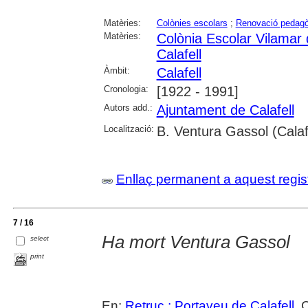
Matèries:
Colònies escolars
;
Renovació pedagò
Matèries:
Colònia Escolar Vilamar 
Calafell
Àmbit:
Calafell
Cronologia:
[1922 - 1991]
Autors add.:
Ajuntament de Calafell
Localització:
B. Ventura Gassol (Calaf
Enllaç permanent a aquest regis
7 / 16
Ha mort Ventura Gassol
select
print
En:
Retruc : Portaveu de Calafell
. 