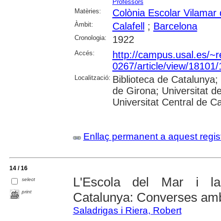
Professors
Matèries:
Colònia Escolar Vilamar 
Àmbit:
Calafell
;
Barcelona
Cronologia:
1922
Accés:
http://campus.usal.es/~r
0267/article/view/18101
Localització:
Biblioteca de Catalunya; 
de Girona; Universitat de
Universitat Central de Cat
Enllaç permanent a aquest regis
14 / 16
L'Escola del Mar i l
select
print
Catalunya: Converses am
Saladrigas i Riera, Robert