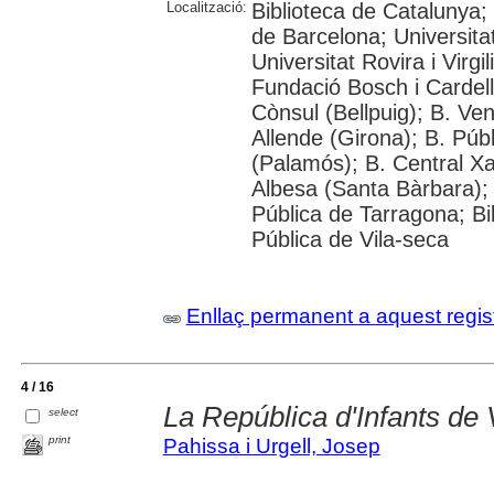
Localització:
Biblioteca de Catalunya;
de Barcelona; Universita
Universitat Rovira i Virg
Fundació Bosch i Cardella
Cònsul (Bellpuig); B. Ven
Allende (Girona); B. Públ
(Palamós); B. Central X
Albesa (Santa Bàrbara); 
Pública de Tarragona; Bib
Pública de Vila-seca
Enllaç permanent a aquest regis
4 / 16
La República d'Infants de 
select
print
Pahissa i Urgell, Josep