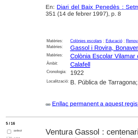
En:
Diari del Baix Penedès : Set
351 (14 de febrer 1997), p. 8
Matèries:
Colònies escolars
;
Educació
;
Renova
Matèries:
Gassol i Rovira, Bonave
Matèries:
Colònia Escolar Vilamar 
Àmbit:
Calafell
Cronologia:
1922
Localització:
B. Pública de Tarragona;
Enllaç permanent a aquest regis
5 / 16
Ventura Gassol : centenar
select