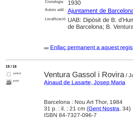
Cronologia:
1930
Autors add.:
Ajuntament de Barcelon
Localització:
UAB: Dipòsit de B. d'Huma
de Barcelona; B. Ventura
Enllaç permanent a aquest regis
16 / 16
Ventura Gassol i Rovira
select
/ J
print
Ainaud de Lasarte, Josep Maria
Barcelona : Nou Art Thor, 1984
31 p. : il. ; 21 cm (
Gent Nostra
, 34)
ISBN 84-7327-096-7