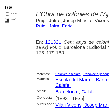
3 / 16
L'Obra de colònies de l'
select
print
Puig i Jofra ; Josep M. Vila i Vicens
Puig i Jofra, Enric
En:
121321
Cent anys de colòn
1993) Vol. 1
. Barcelona : Editorial
176, 179-183
Matèries:
Colònies escolars
;
Renovació pedagò
Matèries:
Escola del Mar de Barce
Calafell
Àmbit:
Barcelona
;
Calafell
Cronologia:
[1893 - 1936]
Autors add.:
Vila i Vicens, Josep Mari