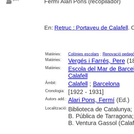
Fermí Alari Pons (recopilador)
En:
Retruc : Portaveu de Calafell
. 
Matèries:
Colònies escolars
;
Renovació pedagò
Matèries:
Vergés i Farrés, Pere
(1
Matèries:
Escola del Mar de Barce
Calafell
Àmbit:
Calafell
;
Barcelona
Cronologia:
[1922 - 1931]
Autors add.:
Alari Pons, Fermí
(Ed.)
Localització:
Biblioteca de Catalunya;
B. Pública de Tarragona; 
B. Ventura Gassol (Calaf