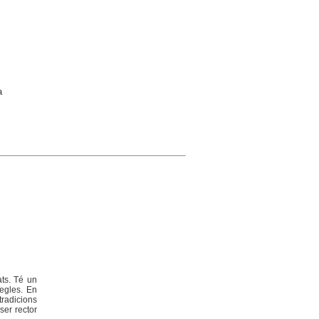
a
ats. Té un
egles. En
tradicions
ser rector