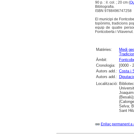
90 p. : il. col. ; 20 cm (
Qu
Bibliografia.
ISBN 9788496747258
El municipi de Fontcober
topònims, tradicions po
equip de quatre person
Fontcoberta i Vilavenut.
Matèries:
Medi geo
Tradicio
Àmbit:
Fontcobe
Cronologia:
[0000 - 
Autors add.:
Costa i 
Autors add.:
Diputaci
Localització:
Bibliote
Universit
Joaquim 
(Besalú)
(Calonge
Selva; B
Sant Hil
Enllaç permanent a 