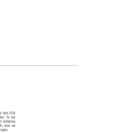
ió del 25è
tor. Si bé
el sistema
ch, que va
gogia.