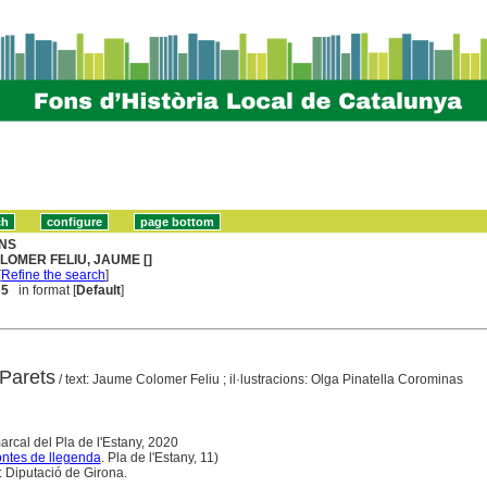
NS
LOMER FELIU, JAUME []
[
Refine the search
]
 5
in format [
Default
]
Parets
/ text: Jaume Colomer Feliu ; il·lustracions: Olga Pinatella Corominas
rcal del Pla de l'Estany, 2020
ntes de llegenda
. Pla de l'Estany, 11)
: Diputació de Girona.