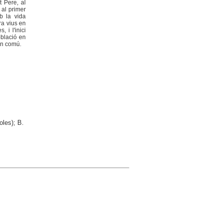
t Pere, al
 al primer
b la vida
ra vius en
 i l'inici
oblació en
en comú.
oles); B.