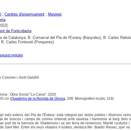
ó
;
Centres d'ensenyament
;
Mestres
rta
2022]
nt de Fontcoberta
ca de Catalunya; B. Comarcal del Pla de l'Estany (Banyoles); B. Carles Rahol
; B. Carles Fontseré (Porqueres)
aquest registre
 Colomer i Jordi Galofré
irona : Obra Social "La Caixa", 2020
* 20 cm (
Quaderns de la Revista de Girona
, 208. Monografies locals, 119)
pi més extens del Pla de l'Estany: està integrat per dotze pobles i diversos veïn
tge de boscos i camps de conreu ordenat amb saviesa i harmonia al llarg dels s
r part de la baronia de Vilademuls i va ser terra de remences. Manté costums i 
de Sant Mer. Entre els seus vilatans il·lustres, destaca Mn. Baldiri Reixac, que va 