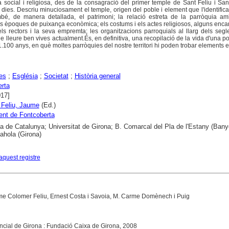
a social i religiosa, des de la consagració del primer temple de Sant Feliu i San
s dies. Descriu minuciosament el temple, origen del poble i element que l'identifica
bé, de manera detallada, el patrimoni; la relació estreta de la parròquia am
 les èpoques de puixança econòmica; els costums i els actes religiosos, alguns enca
s rectors i la seva empremta; les organitzacions parroquials al llarg dels segles,
i de lleure ben vives actualment.És, en definitiva, una recopilació de la vida d'una p
.100 anys, en què moltes parròquies del nostre territori hi poden trobar elements 
es
;
Església
;
Societat
;
Història general
rta
017]
 Feliu, Jaume
(Ed.)
nt de Fontcoberta
ca de Catalunya; Universitat de Girona; B. Comarcal del Pla de l'Estany (Bany
ahola (Girona)
aquest registre
me Colomer Feliu, Ernest Costa i Savoia, M. Carme Domènech i Puig
incial de Girona : Fundació Caixa de Girona, 2008