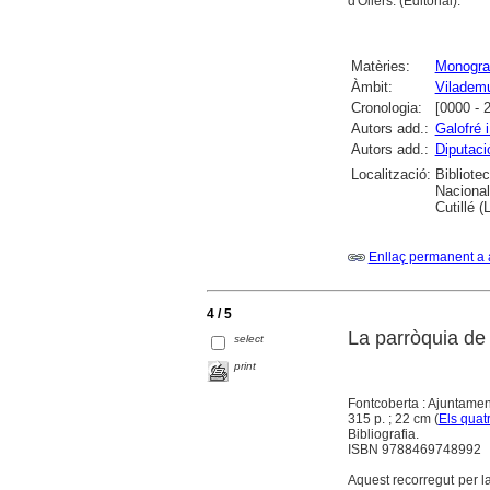
d'Ollers. (Editorial).
Matèries:
Monograf
Àmbit:
Viladem
Cronologia:
[0000 - 
Autors add.:
Galofré i
Autors add.:
Diputaci
Localització:
Bibliote
Nacional
Cutillé 
Enllaç permanent a 
4 / 5
La parròquia de
select
print
Fontcoberta : Ajuntamen
315 p. ; 22 cm (
Els quat
Bibliografia.
ISBN 9788469748992
Aquest recorregut per l