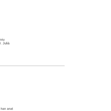
rxiu
. Julià
e han anat