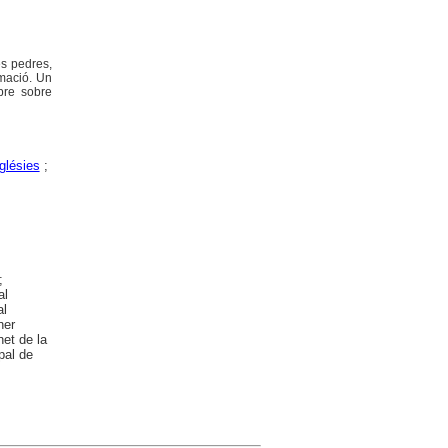
es pedres,
imació. Un
bre sobre
glésies
;
;
al
al
ner
et de la
pal de