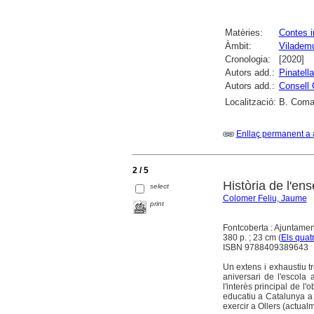
Matèries:
Contes i
Àmbit:
Viladem
Cronologia:
[2020]
Autors add.:
Pinatell
Autors add.:
Consell 
Localització:
B. Comar
Enllaç permanent a 
2 / 5
Història de l'e
select
Colomer Feliu, Jaume
print
Fontcoberta : Ajuntamen
380 p. ; 23 cm (
Els quat
ISBN 9788409389643
Un extens i exhaustiu t
aniversari de l'escola 
l'interès principal de l
educatiu a Catalunya a p
exercir a Ollers (actual