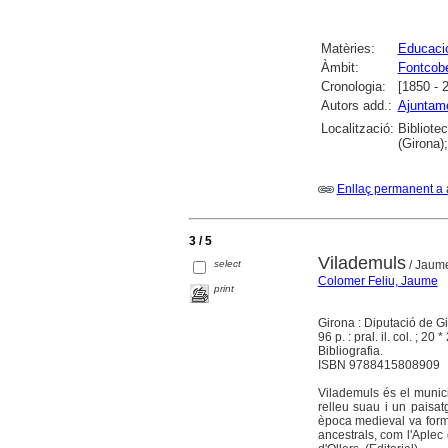
Matèries:
Educaci
Àmbit:
Fontcobe
Cronologia:
[1850 - 
Autors add.:
Ajuntame
Localització:
Bibliote
(Girona)
Enllaç permanent a 
3 / 5
Vilademuls
select
/ Jaume
Colomer Feliu, Jaume
print
Girona : Diputació de G
96 p. : pral. il. col. ; 20 
Bibliografia.
ISBN 9788415808909
Vilademuls és el munici
relleu suau i un paisa
època medieval va forma
ancestrals, com l'Aplec 