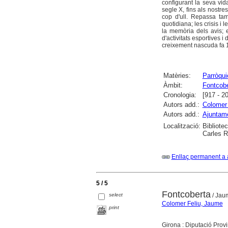
configurant la seva vid
segle X, fins als nostre
cop d'ull. Repassa tam
quotidiana; les crisis i
la memòria dels avis; el
d'activitats esportives 
creixement nascuda fa 1
Matèries:
Parròqui
Àmbit:
Fontcobe
Cronologia:
[917 - 2
Autors add.:
Colomer
Autors add.:
Ajuntame
Localització:
Bibliote
Carles R
Enllaç permanent a 
5 / 5
Fontcoberta
select
/ Jau
Colomer Feliu, Jaume
print
Girona : Diputació Prov