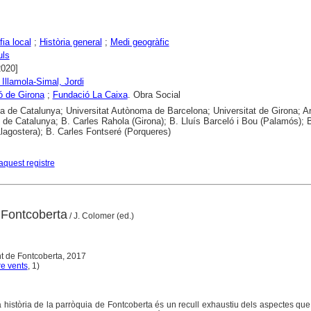
ia local
;
Història general
;
Medi geogràfic
uls
2020]
 Illamola-Simal, Jordi
ó de Girona
;
Fundació La Caixa
. Obra Social
ca de Catalunya; Universitat Autònoma de Barcelona; Universitat de Girona; A
 de Catalunya; B. Carles Rahola (Girona); B. Lluís Barceló i Bou (Palamós); B
(Llagostera); B. Carles Fontseré (Porqueres)
aquest registre
 Fontcoberta
/ J. Colomer (ed.)
t de Fontcoberta, 2017
re vents
, 1)
a història de la parròquia de Fontcoberta és un recull exhaustiu dels aspectes qu