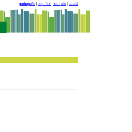
português
|
español
|
français
|
català