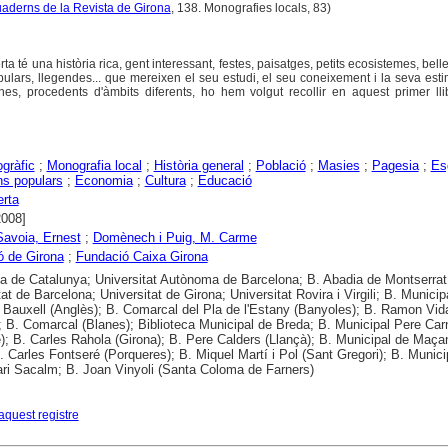
aderns de la Revista de Girona
, 138. Monografies locals, 83)
ta té una història rica, gent interessant, festes, paisatges, petits ecosistemes, bell
pulars, llegendes... que mereixen el seu estudi, el seu coneixement i la seva est
es, procedents d'àmbits diferents, ho hem volgut recollir en aquest primer lli
gràfic
;
Monografia local
;
Història general
;
Població
;
Masies
;
Pagesia
;
Es
ns populars
;
Economia
;
Cultura
;
Educació
rta
2008]
Savoia, Ernest
;
Domènech i Puig, M. Carme
ó de Girona
;
Fundació Caixa Girona
ca de Catalunya; Universitat Autònoma de Barcelona; B. Abadia de Montserrat
at de Barcelona; Universitat de Girona; Universitat Rovira i Virgili; B. Municip
Bauxell (Anglès); B. Comarcal del Pla de l'Estany (Banyoles); B. Ramon Vid
; B. Comarcal (Blanes); Biblioteca Municipal de Breda; B. Municipal Pere Car
); B. Carles Rahola (Girona); B. Pere Calders (Llançà); B. Municipal de Maçan
. Carles Fontseré (Porqueres); B. Miquel Martí i Pol (Sant Gregori); B. Munici
ari Sacalm; B. Joan Vinyoli (Santa Coloma de Farners)
aquest registre