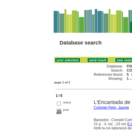
Database search
Database:
FO
Search:
CO
References found:
5
Showing:
1 ..
page 1 of 1
1 / 5
L'Encantada de 
select
Colomer Feliu, Jaume
print
Banyoles : Consell Coma
21 p. : il. col. ; 23 cm (
Co
Amb la col·laboració de