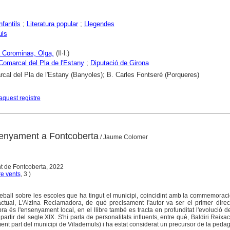
nfantils
;
Literatura popular
;
Llegendes
uls
a Corominas, Olga,
(Il·l.)
Comarcal del Pla de l'Estany
;
Diputació de Girona
cal del Pla de l'Estany (Banyoles); B. Carles Fontseré (Porqueres)
aquest registre
nsenyament a Fontcoberta
/ Jaume Colomer
t de Fontcoberta, 2022
re vents
, 3 )
reball sobre les escoles que ha tingut el municipi, coincidint amb la commemorac
actual, L'Alzina Reclamadora, de què precisament l'autor va ser el primer direc
'obra és l'ensenyament local, en el llibre també es tracta en profunditat l'evolució d
artir del segle XIX. S'hi parla de personalitats influents, entre què, Baldiri Reixa
ment part del municipi de Vilademuls) i ha estat considerat un precursor de la peda