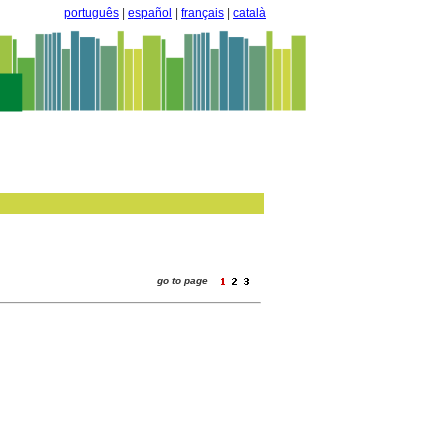
português
|
español
|
français
|
català
go to page