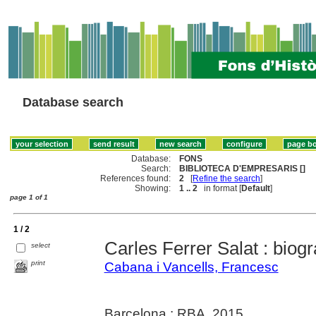
Database search
Database:
FONS
Search:
BIBLIOTECA D'EMPRESARIS []
References found:
2
[
Refine the search
]
Showing:
1 .. 2
in format [
Default
]
page 1 of 1
1 / 2
Carles Ferrer Salat : biogr
select
print
Cabana i Vancells, Francesc
Barcelona : RBA, 2015