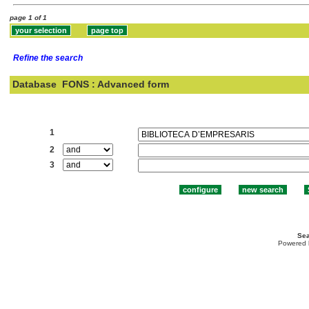
page 1 of 1
Refine the search
Database
FONS : Advanced form
Search:
1
2
3
Sea
Powered