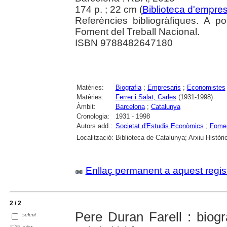
174 p. ; 22 cm (
Biblioteca d'empres
Referències bibliogràfiques. A p
Foment del Treball Nacional.
ISBN 9788482647180
Matèries:
Biografia
;
Empresaris
;
Economistes
Matèries:
Ferrer i Salat, Carles
(1931-1998)
Àmbit:
Barcelona
;
Catalunya
Cronologia:
1931 - 1998
Autors add.:
Societat d'Estudis Econòmics
;
Fomen
Localització:
Biblioteca de Catalunya; Arxiu Històri
Enllaç permanent a aquest regis
2 / 2
Pere Duran Farell : biogr
select