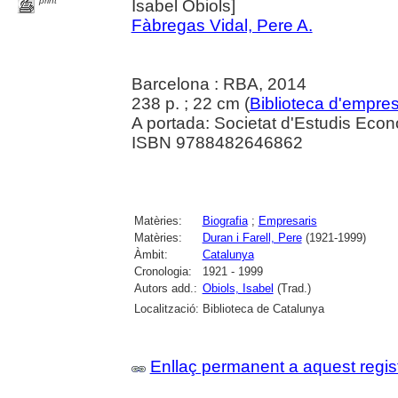
print
Isabel Obiols]
Fàbregas Vidal, Pere A.
Barcelona : RBA, 2014
238 p. ; 22 cm (
Biblioteca d'empres
A portada: Societat d'Estudis Econ
ISBN 9788482646862
Matèries:
Biografia
;
Empresaris
Matèries:
Duran i Farell, Pere
(1921-1999)
Àmbit:
Catalunya
Cronologia:
1921 - 1999
Autors add.:
Obiols, Isabel
(Trad.)
Localització:
Biblioteca de Catalunya
Enllaç permanent a aquest regis