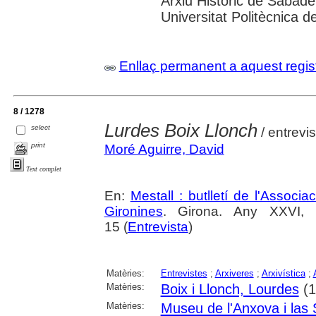
Arxiu Històric de Sabade
Universitat Politècnica de
Enllaç permanent a aquest regis
8 / 1278
Lurdes Boix Llonch
select
/ entrevi
print
Moré Aguirre, David
Text complet
En:
Mestall : butlletí de l'Associ
Gironines
. Girona. Any XXVI,
15 (
Entrevista
)
Matèries:
Entrevistes
;
Arxiveres
;
Arxivística
;
Matèries:
Boix i Llonch, Lourdes
(1
Matèries:
Museu de l'Anxova i las 