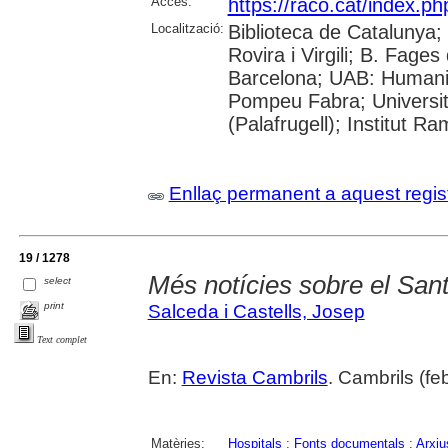
Accés:
https://raco.cat/index.p
Localització:
Biblioteca de Catalunya; 
Rovira i Virgili; B. Fage
Barcelona; UAB: Humanit
Pompeu Fabra; Universita
(Palafrugell); Institut 
Enllaç permanent a aquest regis
19 / 1278
Més notícies sobre el Sant
select
print
Salceda i Castells, Josep
Text complet
En:
Revista Cambrils
. Cambrils (fe
Matèries:
Hospitals
;
Fonts documentals
;
Arxiu