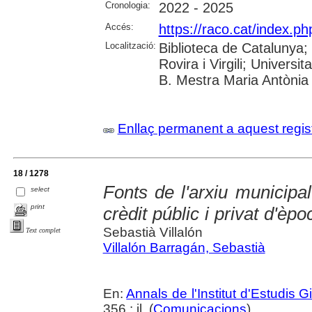
Cronologia:
2022 - 2025
Accés:
https://raco.cat/index.p
Localització:
Biblioteca de Catalunya;
Rovira i Virgili; Univers
B. Mestra Maria Antònia 
Enllaç permanent a aquest regis
18 / 1278
Fonts de l'arxiu municipal
select
print
crèdit públic i privat d'è
Sebastià Villalón
Text complet
Villalón Barragán, Sebastià
En:
Annals de l'Institut d'Estudis G
356 : il. (
Comunicacions
)