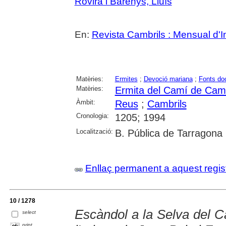
Rovira i Barenys, Lluís
En:
Revista Cambrils : Mensual d'I
Matèries:
Ermites
;
Devoció mariana
;
Fonts do
Matèries:
Ermita del Camí de Camb
Àmbit:
Reus
;
Cambrils
Cronologia:
1205; 1994
Localització:
B. Pública de Tarragona
Enllaç permanent a aquest regis
10 / 1278
Escàndol a la Selva del C
select
print