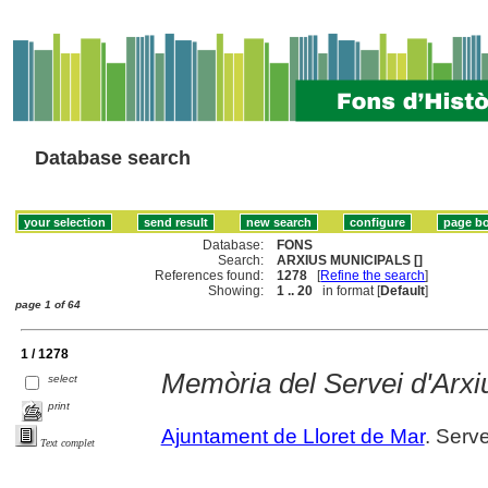
Database search
Database:
FONS
Search:
ARXIUS MUNICIPALS []
References found:
1278
[
Refine the search
]
Showing:
1 .. 20
in format [
Default
]
page 1 of 64
1 / 1278
Memòria del Servei d'Arxi
select
print
Ajuntament de Lloret de Mar
. Serve
Text complet