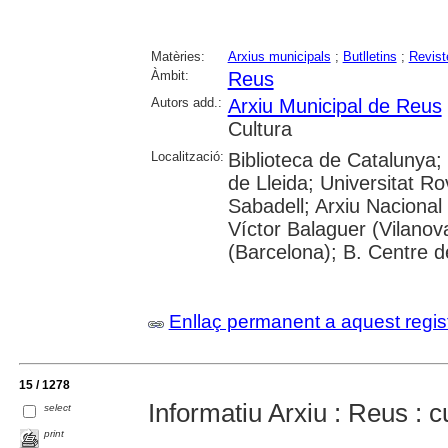
Matèries:
Arxius municipals
;
Butlletins
;
Revist
Àmbit:
Reus
Autors add.:
Arxiu Municipal de Reus
Cultura
Localització:
Biblioteca de Catalunya; 
de Lleida; Universitat Rovi
Sabadell; Arxiu Nacional
Víctor Balaguer (Vilanova
(Barcelona); B. Centre 
Enllaç permanent a aquest regis
15 / 1278
Informatiu Arxiu : Reus : c
select
print