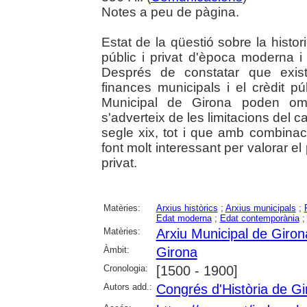
Notes a peu de pàgina.
Estat de la qüestió sobre la histo
públic i privat d'època moderna i
Després de constatar que existe
finances municipals i el crèdit pú
Municipal de Girona poden ompl
s'adverteix de les limitacions del c
segle xix, tot i que amb combina
font molt interessant per valorar e
privat.
Matèries:
Arxius històrics
;
Arxius municipals
;
Edat moderna
;
Edat contemporània
Matèries:
Arxiu Municipal de Giron
Àmbit:
Girona
Cronologia:
[1500 - 1900]
Autors add.:
Congrés d'Història de Gi