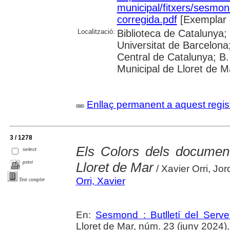
municipal/fitxers/sesmo
corregida.pdf
[Exemplar 
Localització:
Biblioteca de Catalunya;
Universitat de Barcelona;
Central de Catalunya; B.
Municipal de Lloret de M
Enllaç permanent a aquest regis
3 / 1278
Els Colors dels docume
select
print
Lloret de Mar
/ Xavier Orri, Jor
Orri, Xavier
Text complet
En:
Sesmond : Butlletí del Serve
Lloret de Mar, núm. 23 (juny 2024), p