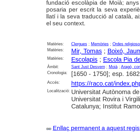
fundació escolàpia de Moià; anys d
posaria per escrit la seva experiè
llatí i la seva traducció al català,
el seu context.
Matèries:
Clergues
;
Memòries
;
Ordes religioso
Matèries:
Mir, Tomas
;
Boixó, Jau
Matèries:
Escolapis
;
Escola Pia d
Àmbit:
Sant Just Desvern
;
Moià
;
Aragó, cor
Cronologia:
[1650 - 1750]; esp. 1682
Accés:
https://raco.cat/index.p
Localització:
Universitat Autònoma de 
Universitat Rovira i Virgi
Catalunya; Institut Ram
Enllaç permanent a aquest regis