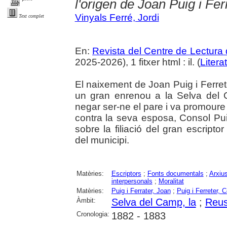
l'origen de Joan Puig i Fer
Vinyals Ferré, Jordi
Text complet
En:
Revista del Centre de Lectura
2025-2026), 1 fitxer html : il. (
Litera
El naixement de Joan Puig i Ferret
un gran enrenou a la Selva del 
negar ser-ne el pare i va promoure un 
contra la seva esposa, Consol Pui
sobre la filiació del gran escripto
del municipi.
Matèries:
Escriptors
;
Fonts documentals
;
Arxius
interpersonals
;
Moralitat
Matèries:
Puig i Ferrater, Joan
;
Puig i Ferreter, 
Àmbit:
Selva del Camp, la
;
Reu
Cronologia:
1882 - 1883