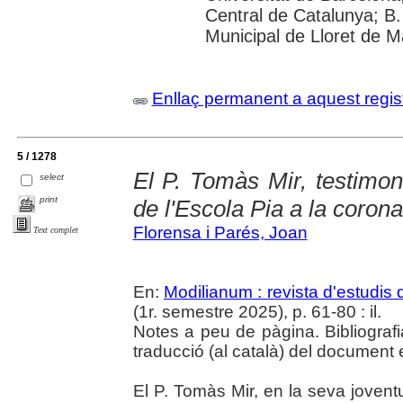
Central de Catalunya; B.
Municipal de Lloret de M
Enllaç permanent a aquest regis
5 / 1278
El P. Tomàs Mir, testimon
select
print
de l'Escola Pia a la coron
Florensa i Parés, Joan
Text complet
En:
Modilianum : revista d'estudis
(1r. semestre 2025), p. 61-80 : il.
Notes a peu de pàgina. Bibliografi
traducció (al català) del document en
El P. Tomàs Mir, en la seva jove