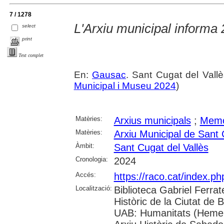
7 / 1278
L'Arxiu municipal informa
select
print
Text complet
En:
Gausac
. Sant Cugat del Vall
Municipal i Museu 2024
)
Matèries:
Arxius municipals
;
Memòr
Matèries:
Arxiu Municipal de Sant 
Àmbit:
Sant Cugat del Vallès
Cronologia:
2024
Accés:
https://raco.cat/index.
Localització:
Biblioteca Gabriel Ferrat
Històric de la Ciutat de 
UAB: Humanitats (Hemero