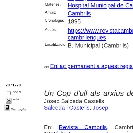
Matèries:
Hospital Municipal de Ca
Àmbit:
Cambrils
Cronologia:
1895
Accés:
https://www.revistacambr
cambrilenques
Localització:
B. Municipal (Cambrils)
Enllaç permanent a aquest regis
20 / 1278
Un Cop d'ull als arxius d
select
print
Josep Salceda Castells
Salceda i Castells, Josep
Text complet
En:
Revista Cambrils
. Cambr