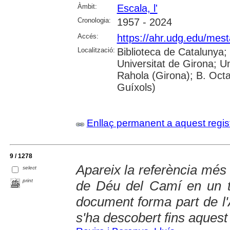
Àmbit:
Escala, l'
Cronologia:
1957 - 2024
Accés:
https://ahr.udg.edu/mest
Localització:
Biblioteca de Catalunya;
Universitat de Girona; U
Rahola (Girona); B. Octav
Guíxols)
Enllaç permanent a aquest regis
9 / 1278
Apareix la referència més 
select
print
de Déu del Camí en un t
document forma part de l'
s'ha descobert fins aques