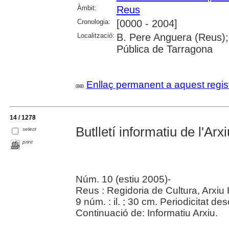
Àmbit:
Reus
Cronologia:
[0000 - 2004]
Localització:
B. Pere Anguera (Reus);
Pública de Tarragona
Enllaç permanent a aquest regis
14 / 1278
Butlletí informatiu de l'Ar
select
print
Núm. 10 (estiu 2005)-
Reus : Regidoria de Cultura, Arxiu 
9 núm. : il. ; 30 cm. Periodicitat d
Continuació de: Informatiu Arxiu.