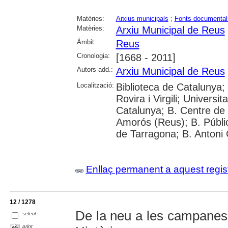
Matèries:
Arxius municipals
;
Fonts documental
Matèries:
Arxiu Municipal de Reus
Àmbit:
Reus
Cronologia:
[1668 - 2011]
Autors add.:
Arxiu Municipal de Reus
Localització:
Biblioteca de Catalunya; 
Rovira i Virgili; Universi
Catalunya; B. Centre de 
Amorós (Reus); B. Públi
de Tarragona; B. Antoni
Enllaç permanent a aquest regis
12 / 1278
De la neu a les campanes :
select
print