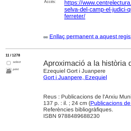
Accés:
https://www.centrelectura.
selva-del-camp-el-judici-
ferreter/
Enllaç permanent a aquest regis
11 / 1278
Aproximació a la història 
select
print
Ezequiel Gort i Juanpere
Gort i Juanpere, Ezequiel
Reus : Publicacions de l'Arxiu Mun
137 p. : il. ; 24 cm (
Publicacions de
Referències bibliogràfiques.
ISBN 9788489688230