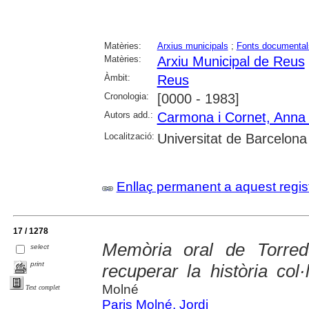
Matèries:
Arxius municipals
;
Fonts documental
Matèries:
Arxiu Municipal de Reus
Àmbit:
Reus
Cronologia:
[0000 - 1983]
Autors add.:
Carmona i Cornet, Anna
Localització:
Universitat de Barcelona
Enllaç permanent a aquest regis
17 / 1278
Memòria oral de Torred
select
print
recuperar la història col·
Molné
Text complet
Paris Molné, Jordi