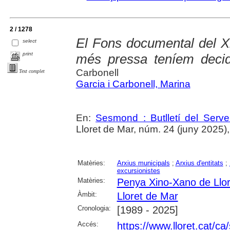
2 / 1278
El Fons documental del 
select
print
més pressa teníem deci
Carbonell
Text complet
Garcia i Carbonell, Marina
En:
Sesmond : Butlletí del Serve
Lloret de Mar, núm. 24 (juny 2025), p
Matèries:
Arxius municipals
;
Arxius d'entitats
;
excursionistes
Matèries:
Penya Xino-Xano de Llo
Àmbit:
Lloret de Mar
Cronologia:
[1989 - 2025]
Accés:
https://www.lloret.cat/ca