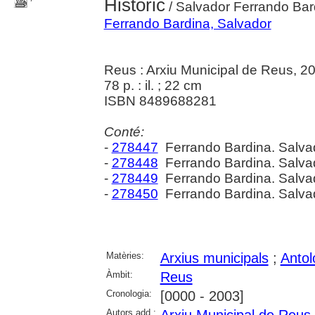
Històric
/ Salvador Ferrando Bar
Ferrando Bardina, Salvador
Reus : Arxiu Municipal de Reus, 2
78 p. : il. ; 22 cm
ISBN 8489688281
Conté:
-
278447
Ferrando Bardina. Salva
-
278448
Ferrando Bardina. Salva
-
278449
Ferrando Bardina. Salva
-
278450
Ferrando Bardina. Salva
Matèries:
Arxius municipals
;
Antol
Àmbit:
Reus
Cronologia:
[0000 - 2003]
Autors add.: