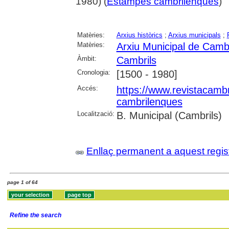
1980) (
Estampes cambrilenques
)
Matèries:
Arxius històrics
;
Arxius municipals
;
Matèries:
Arxiu Municipal de Cambr
Àmbit:
Cambrils
Cronologia:
[1500 - 1980]
Accés:
https://www.revistacambr
cambrilenques
Localització:
B. Municipal (Cambrils)
Enllaç permanent a aquest regis
page 1 of 64
Refine the search