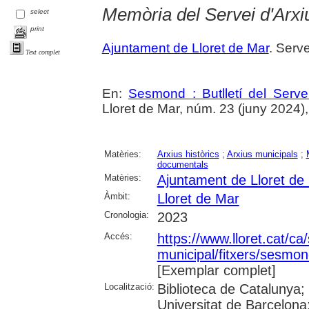
Memòria del Servei d'Arxi
select
print
Ajuntament de Lloret de Mar
. Serve
Text complet
En:
Sesmond : Butlletí del Serve
Lloret de Mar, núm. 23 (juny 2024), p
Matèries:
Arxius històrics
;
Arxius municipals
;
documentals
Matèries:
Ajuntament de Lloret de
Àmbit:
Lloret de Mar
Cronologia:
2023
Accés:
https://www.lloret.cat/ca
municipal/fitxers/sesmon
[Exemplar complet]
Localització:
Biblioteca de Catalunya;
Universitat de Barcelona;