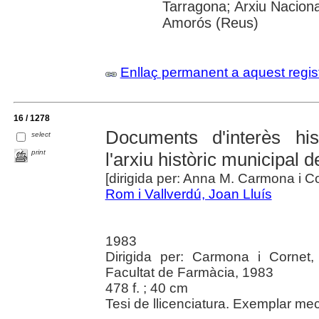
Tarragona; Arxiu Naciona
Amorós (Reus)
Enllaç permanent a aquest regis
16 / 1278
Documents d'interès his
select
print
l'arxiu històric municipal 
[dirigida per: Anna M. Carmona i Co
Rom i Vallverdú, Joan Lluís
1983
Dirigida per: Carmona i Cornet,
Facultat de Farmàcia, 1983
478 f. ; 40 cm
Tesi de llicenciatura. Exemplar mec