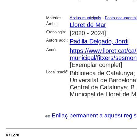
Matèries:
Arxius municipals
;
Fonts documental
Àmbit:
Lloret de Mar
Cronologia:
[2020 - 2024]
Autors add.:
Padilla Delgado, Jordi
Accés:
https://www.lloret.cat/ca
municipal/fitxers/sesmon
[Exemplar complet]
Localització:
Biblioteca de Catalunya;
Universitat de Barcelona;
Central de Catalunya; B.
Municipal de Lloret de M
Enllaç permanent a aquest regis
4 / 1278