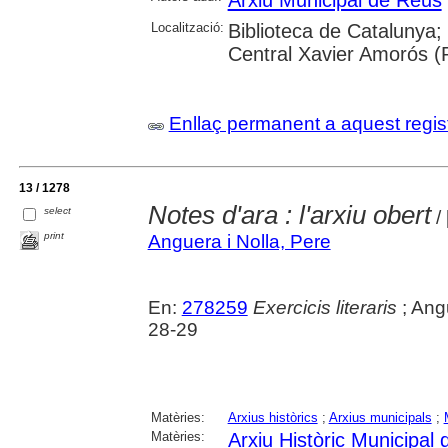
Arxiu Municipal de Reus
Localització:
Biblioteca de Catalunya;
Central Xavier Amorós (
Enllaç permanent a aquest regis
13 / 1278
Notes d'ara : l'arxiu obert
select
/
print
Anguera i Nolla, Pere
En:
278259
Exercicis literaris
; Angu
28-29
Matèries:
Arxius històrics
;
Arxius municipals
;
Matèries:
Arxiu Històric Municipal