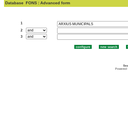
Database
FONS : Advanced form
Search:
1
2
3
Sea
Powered