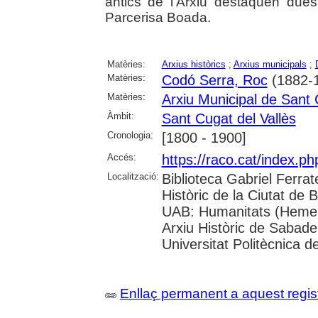
antics de l'Arxiu destaquen du
Parcerisa Boada.
Matèries:
Arxius històrics
;
Arxius municipals
;
Matèries:
Codó Serra, Roc
(1882-
Matèries:
Arxiu Municipal de Sant 
Àmbit:
Sant Cugat del Vallès
Cronologia:
[1800 - 1900]
Accés:
https://raco.cat/index.
Localització:
Biblioteca Gabriel Ferrat
Històric de la Ciutat de 
UAB: Humanitats (Hemero
Arxiu Històric de Sabade
Universitat Politècnica de
Enllaç permanent a aquest regis