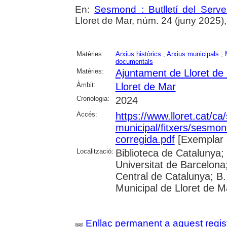
En:
Sesmond : Butlletí del Serve
Lloret de Mar, núm. 24 (juny 2025), p
Matèries:
Arxius històrics
;
Arxius municipals
;
documentals
Matèries:
Ajuntament de Lloret de
Àmbit:
Lloret de Mar
Cronologia:
2024
Accés:
https://www.lloret.cat/ca
municipal/fitxers/sesmo
corregida.pdf
[Exemplar 
Localització:
Biblioteca de Catalunya;
Universitat de Barcelona;
Central de Catalunya; B.
Municipal de Lloret de M
Enllaç permanent a aquest regis