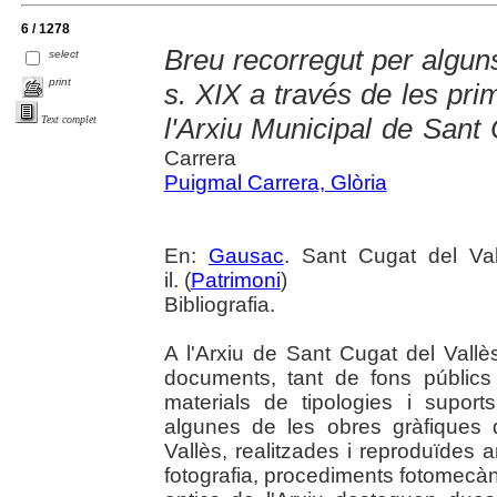
6 / 1278
Breu recorregut per alguns
select
print
s. XIX a través de les pr
l'Arxiu Municipal de Sant 
Text complet
Carrera
Puigmal Carrera, Glòria
En:
Gausac
. Sant Cugat del Va
il. (
Patrimoni
)
Bibliografia.
A l'Arxiu de Sant Cugat del Vallè
documents, tant de fons públics
materials de tipologies i supor
algunes de les obres gràfiques
Vallès, realitzades i reproduïdes 
fotografia, procediments fotomecàn