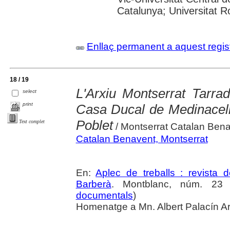
Catalunya; Universitat Rov
Enllaç permanent a aquest regis
18 / 19
L'Arxiu Montserrat Tarrad
select
print
Casa Ducal de Medinaceli
Poblet
Text complet
/ Montserrat Catalan Ben
Catalan Benavent, Montserrat
En:
Aplec de treballs : revista
Barberà
. Montblanc, núm. 23 
documentals
)
Homenatge a Mn. Albert Palacín Art