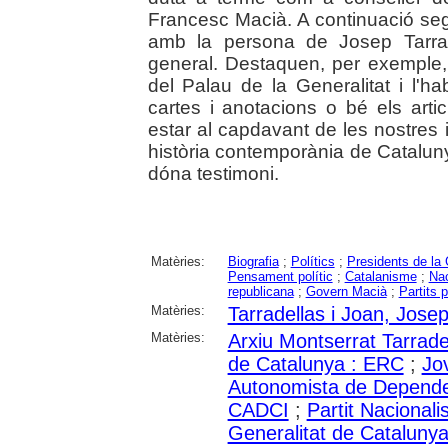
Francesc Macià. A continuació segu
amb la persona de Josep Tarra
general. Destaquen, per exemple, l
del Palau de la Generalitat i l'ha
cartes i anotacions o bé els art
estar al capdavant de les nostres 
història contemporània de Catalun
dóna testimoni.
Matèries:
Biografia
;
Polítics
;
Presidents de la 
Pensament polític
;
Catalanisme
;
Na
republicana
;
Govern Macià
;
Partits p
Matèries:
Tarradellas i Joan, Jose
Matèries:
Arxiu Montserrat Tarrade
de Catalunya : ERC
;
Jo
Autonomista de Dependent
CADCI
;
Partit Nacional
Generalitat de Cataluny