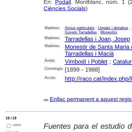
En:
Podall
. Montblanc, núm. 1 (2
Ciències Socials
)
Matèries:
Arxius particulars
;
Llegats i donatius
;
Govern Tarradellas
;
Monestirs
Matèries:
Tarradellas i Joan, Josep
Matèries:
Monestir de Santa Maria 
Tarradellas i Macià
Àmbit:
Vimbodí i Poblet
;
Catalu
Cronologia:
[1899 - 1988]
Accés:
http://raco.cat/index.php
Enllaç permanent a aquest regis
16 / 19
Fuentes para el estudio d
select