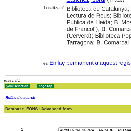
Localització:
Biblioteca de Catalunya
Lectura de Reus; Bibliote
Pública de Lleida; B. M
de Francolí); B. Comarca
(Cervera); Biblioteca Pop
Tarragona; B. Comarcal 
Enllaç permanent a aquest regis
page 1 of 1
Refine the search
Database
FONS : Advanced form
Search:
1