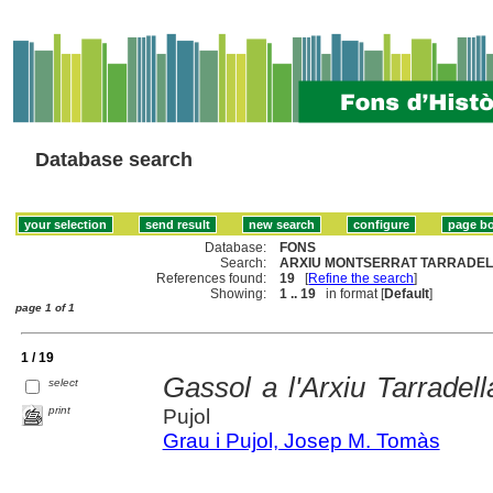
Database search
Database:
FONS
Search:
ARXIU MONTSERRAT TARRADELLA
References found:
19
[
Refine the search
]
Showing:
1 .. 19
in format [
Default
]
page 1 of 1
1 / 19
Gassol a l'Arxiu Tarradel
select
print
Pujol
Grau i Pujol, Josep M. Tomàs