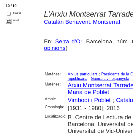
10 / 19
L'Arxiu Montserrat Tarrade
select
print
Catalán Benavent, Montserrat
En:
Serra d'Or
. Barcelona, núm. 6
opinions
)
Matèries:
Arxius particulars
;
Presidents de la G
republicana
;
Guerra civil espanyola
;
Matèries:
Arxiu Montserrat Tarrade
Maria de Poblet
Àmbit:
Vimbodí i Poblet
;
Catal
Cronologia:
[1931 - 1980]; 2016
Localització:
B. Centre de Lectura de
Barcelona; Universitat d
Universitat de Vic-Univer