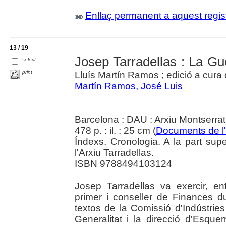
Enllaç permanent a aquest regis
13 / 19
Josep Tarradellas : La Gue
select
print
Lluís Martín Ramos ; edició a cura 
Martín Ramos, José Luis
Barcelona : DAU : Arxiu Montserrat
478 p. : il. ; 25 cm (
Documents de l'
Índexs. Cronologia. A la part sup
l'Arxiu Tarradellas.
ISBN 9788494103124
Josep Tarradellas va exercir, ent
primer i conseller de Finances du
textos de la Comissió d'Indústrie
Generalitat i la direcció d'Esqu