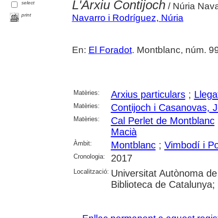
L'Arxiu Contijoch
select
/ Núria Nava
print
Navarro i Rodríguez, Núria
En:
El Foradot
. Montblanc, núm. 99 
Matèries:
Arxius particulars
;
Llega
Matèries:
Contijoch i Casanovas, 
Matèries:
Cal Perlet de Montblanc
Macià
Àmbit:
Montblanc
;
Vimbodí i Po
Cronologia:
2017
Localització:
Universitat Autònoma de
Biblioteca de Catalunya; U