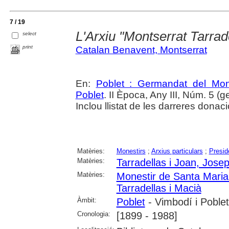
7 / 19
L'Arxiu "Montserrat Tarrad
select
print
Catalan Benavent, Montserrat
En:
Poblet : Germandat del Mon
Poblet
. II Època, Any III, Núm. 5 (
Inclou llistat de les darreres donac
Matèries:
Monestirs
;
Arxius particulars
;
Presid
Matèries:
Tarradellas i Joan, Jose
Matèries:
Monestir de Santa Maria
Tarradellas i Macià
Àmbit:
Poblet
- Vimbodí i Poblet
Cronologia:
[1899 - 1988]