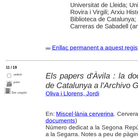
Universitat de Lleida; U
Rovira i Virgili; Arxiu Hi
Biblioteca de Catalunya; 
Carreras de Sabadell (a
Enllaç permanent a aquest regis
11 / 19
Els papers d'Àvila : la d
select
print
de Catalunya a l'Archivo G
Oliva i Llorens, Jordi
Text complet
En:
Miscel·lània cerverina
. Cervera
documents
)
Número dedicat a la Segona Repúbl
a la Segarra. Notes a peu de pàgin