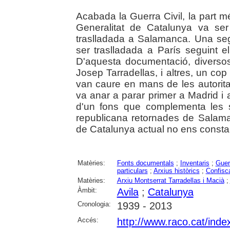
Acabada la Guerra Civil, la part 
Generalitat de Catalunya va ser 
traslladada a Salamanca. Una se
ser traslladada a París seguint el
D'aquesta documentació, diversos
Josep Tarradellas, i altres, un cop
van caure en mans de les autorit
va anar a parar primer a Madrid i 
d'un fons que complementa les s
republicana retornades de Salama
de Catalunya actual no ens consta
Matèries:
Fonts documentals
;
Inventaris
;
Guer
particulars
;
Arxius històrics
;
Confisc
Matèries:
Arxiu Montserrat Tarradellas i Macià
;
Àmbit:
Avila
;
Catalunya
Cronologia:
1939 - 2013
Accés:
http://www.raco.cat/inde