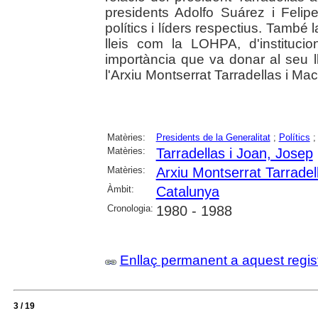
presidents Adolfo Suárez i Felip
polítics i líders respectius. També 
lleis com la LOHPA, d'instituci
importància que va donar al seu ll
l'Arxiu Montserrat Tarradellas i Macià
Matèries:
Presidents de la Generalitat
;
Polítics
Matèries:
Tarradellas i Joan, Josep
Matèries:
Arxiu Montserrat Tarradel
Àmbit:
Catalunya
Cronologia:
1980 - 1988
Enllaç permanent a aquest regis
3 / 19