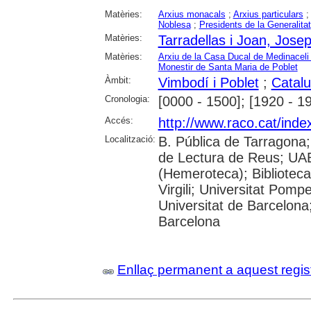
Matèries:
Arxius monacals
;
Arxius particulars
Noblesa
;
Presidents de la Generalitat
Matèries:
Tarradellas i Joan, Jose
Matèries:
Arxiu de la Casa Ducal de Medinaceli
Monestir de Santa Maria de Poblet
Àmbit:
Vimbodí i Poblet
;
Catal
Cronologia:
[0000 - 1500]; [1920 - 1
Accés:
http://www.raco.cat/inde
Localització:
B. Pública de Tarragona
de Lectura de Reus; UAB
(Hemeroteca); Biblioteca
Virgili; Universitat Pomp
Universitat de Barcelona;
Barcelona
Enllaç permanent a aquest regis