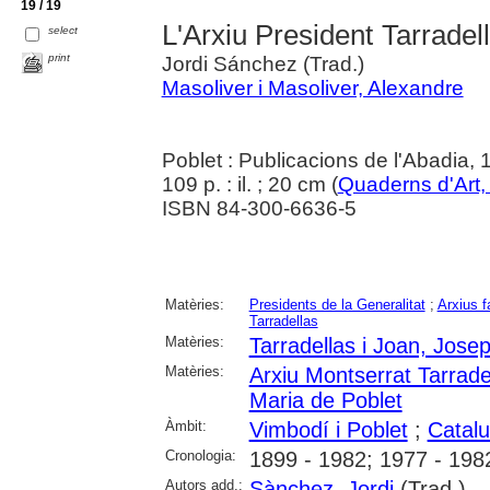
19 / 19
L'Arxiu President Tarradel
select
print
Jordi Sánchez (Trad.)
Masoliver i Masoliver, Alexandre
Poblet : Publicacions de l'Abadia,
109 p. : il. ; 20 cm (
Quaderns d'Art, 
ISBN 84-300-6636-5
Matèries:
Presidents de la Generalitat
;
Arxius f
Tarradellas
Matèries:
Tarradellas i Joan, Jose
Matèries:
Arxiu Montserrat Tarrade
Maria de Poblet
Àmbit:
Vimbodí i Poblet
;
Catal
Cronologia:
1899 - 1982; 1977 - 198
Autors add.:
Sànchez, Jordi
(Trad.)