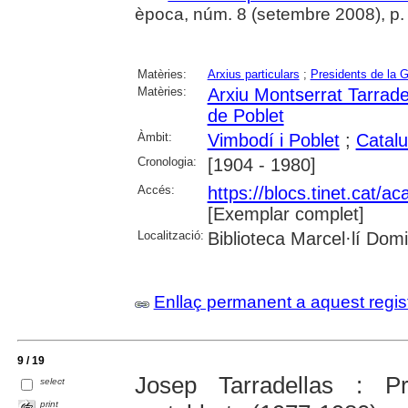
època, núm. 8 (setembre 2008), p. 
Matèries:
Arxius particulars
;
Presidents de la G
Matèries:
Arxiu Montserrat Tarrade
de Poblet
Àmbit:
Vimbodí i Poblet
;
Catal
Cronologia:
[1904 - 1980]
Accés:
https://blocs.tinet.cat/
[Exemplar complet]
Localització:
Biblioteca Marcel·lí Dom
Enllaç permanent a aquest regis
9 / 19
Josep Tarradellas : Pr
select
print