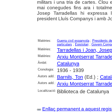
militars i una tria de cartes. Clou
mai conegudes fins ara i totalme
Josep Tarradellas hi expressa l
president Lluís Companys i amb J
Matèries:
Guerra civil espanyola
;
Presidents de
particulars
;
Epistolari
;
Govern Comp
Matèries:
Tarradellas i Joan, Jose
Matèries:
Arxiu Montserrat Tarrade
Àmbit:
Catalunya
Cronologia:
1936 - 1939
Autors add.:
Barnils, Ton
(Ed.) ;
Catal
Autors add.:
Arxiu Montserrat Tarrade
Localització:
Biblioteca de Catalunya
Enllaç permanent a aquest regis