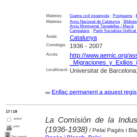
Matèries:
Guerra civil espanyola
;
Postguerra
;
Matèries:
Arxiu Nacional de Catalunya
;
Bibliot
Arxiu Montserrat Tarradellas i Macià
Campalans
;
Partit Socialista Unific
Àmbit:
Catalunya
Cronologia:
1936 - 2007
Accés:
http://www.aemic.org/ass
_Migraciones_y_Exilios
Localització:
Universitat de Barcelona
Enllaç permanent a aquest regis
17 / 19
La Comisión de la Indus
select
print
(1936-1938)
/ Pelai Pagès i Bl
Text complet