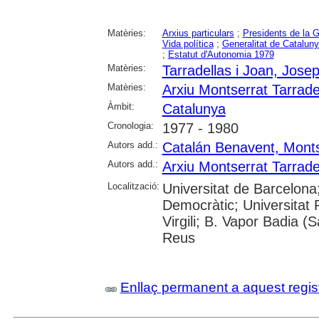
Matèries:
Arxius particulars
;
Presidents de la G
Vida política
;
Generalitat de Catalun
;
Estatut d'Autonomia 1979
Matèries:
Tarradellas i Joan, Jose
Matèries:
Arxiu Montserrat Tarrade
Àmbit:
Catalunya
Cronologia:
1977 - 1980
Autors add.:
Catalán Benavent, Monts
Autors add.:
Arxiu Montserrat Tarrade
Localització:
Universitat de Barcelona
Democràtic; Universitat R
Virgili; B. Vapor Badia (
Reus
Enllaç permanent a aquest regis