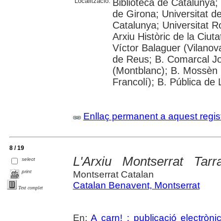
Localització:
Biblioteca de Catalunya;
de Girona; Universitat de
Catalunya; Universitat Rov
Arxiu Històric de la Ciut
Víctor Balaguer (Vilanova
de Reus; B. Comarcal Jo
(Montblanc); B. Mossèn
Francolí); B. Pública de 
Enllaç permanent a aquest regis
8 / 19
L'Arxiu Montserrat Tarr
select
print
Montserrat Catalan
Catalan Benavent, Montserrat
Text complet
En:
A carn! : publicació electrònic