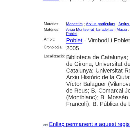
Matèries:
Monestirs
;
Arxius particulars
;
Arxius 
Matèries:
Arxiu Montserrat Tarradellas i Macià
;
Poblet
Àmbit:
Poblet
- Vimbodí i Poblet
Cronologia:
2005
Localització:
Biblioteca de Catalunya;
de Girona; Universitat de
Catalunya; Universitat Rov
Arxiu Històric de la Ciut
Víctor Balaguer (Vilanova
de Reus; B. Comarcal Jo
(Montblanc); B. Mossèn
Francolí); B. Pública de 
Enllaç permanent a aquest regis