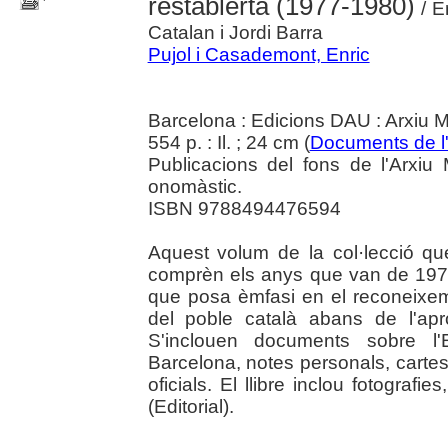
restablerta (1977-1980)
/ E
Catalan i Jordi Barra
Pujol i Casademont, Enric
Barcelona : Edicions DAU : Arxiu M
554 p. : Il. ; 24 cm (
Documents de l'
Publicacions del fons de l'Arxiu 
onomàstic.
ISBN 9788494476594
Aquest volum de la col·lecció q
comprèn els anys que van de 197
que posa èmfasi en el reconeixeme
del poble català abans de l'apr
S'inclouen documents sobre l'
Barcelona, notes personals, carte
oficials. El llibre inclou fotograf
(Editorial).