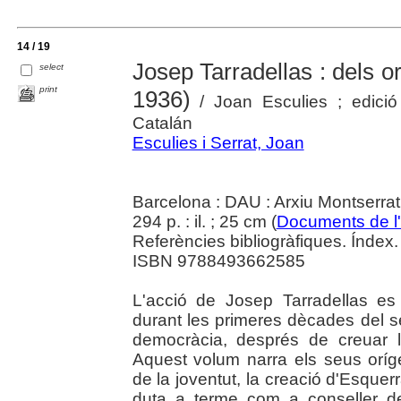
14 / 19
Josep Tarradellas : dels o
select
print
1936)
/ Joan Esculies ; edició
Catalán
Esculies i Serrat, Joan
Barcelona : DAU : Arxiu Montserrat
294 p. : il. ; 25 cm (
Documents de l'
Referències bibliogràfiques. Índex.
ISBN 9788493662585
L'acció de Josep Tarradellas es
durant les primeres dècades del seg
democràcia, després de creuar la 
Aquest volum narra els seus orígen
de la joventut, la creació d'Esque
duta a terme com a conseller d