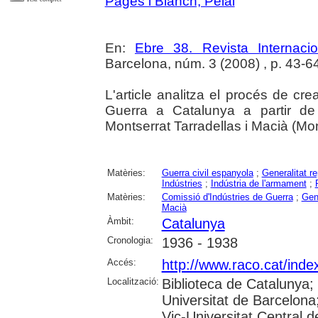
Pagès i Blanch, Pelai
En:
Ebre 38. Revista Internaci
Barcelona, núm. 3 (2008) , p. 43-6
L'article analitza el procés de cr
Guerra a Catalunya a partir de 
Montserrat Tarradellas i Macià (Mon
Matèries:
Guerra civil espanyola
;
Generalitat r
Indústries
;
Indústria de l'armament
;
Matèries:
Comissió d'Indústries de Guerra
;
Gen
Macià
Àmbit:
Catalunya
Cronologia:
1936 - 1938
Accés:
http://www.raco.cat/inde
Localització:
Biblioteca de Catalunya;
Universitat de Barcelona;
Vic-Universitat Central d