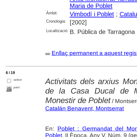
Maria de Poblet
Àmbit:
Vimbodí i Poblet
;
Catal
Cronologia:
[2002]
Localització:
B. Pública de Tarragona
Enllaç permanent a aquest regis
6 / 19
Activitats dels arxius Mon
select
print
de la Casa Ducal de M
Monestir de Poblet
/ Montser
Catalán Benavent, Montserrat
En:
Poblet : Germandat del Mon
Poblet
. II Època, Any V, Núm. 9 (g