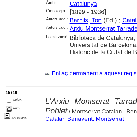
Àmbit:
Catalunya
Cronologia:
[1899 - 1936]
Autors add.:
Barnils, Ton
(Ed.) ;
Catal
Autors add.:
Arxiu Montserrat Tarrade
Localització:
Biblioteca de Catalunya;
Universitat de Barcelona; 
Històric de la Ciutat de 
Enllaç permanent a aquest regis
15 / 19
L'Arxiu Montserat Tarra
select
print
Poblet
/ Montserrat Catalán i Be
Catalán Benavent, Montserrat
Text complet