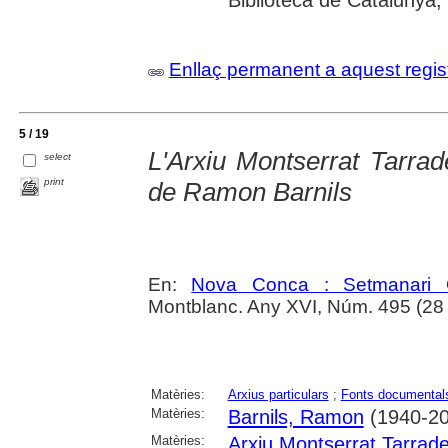
Biblioteca de Catalunya; U
Enllaç permanent a aquest regis
5 / 19
L'Arxiu Montserrat Tarrad
select
print
de Ramon Barnils
En:
Nova Conca : Setmanari C
Montblanc. Any XVI, Núm. 495 (28
Matèries:
Arxius particulars
;
Fonts documental
Matèries:
Barnils, Ramon
(1940-20
Matèries:
Arxiu Montserrat Tarrade