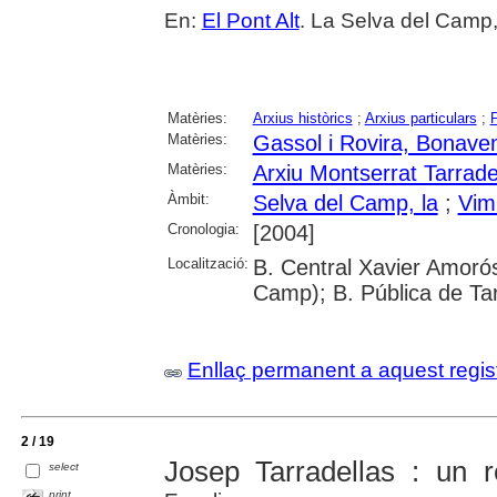
En:
El Pont Alt
. La Selva del Camp,
Matèries:
Arxius històrics
;
Arxius particulars
;
Matèries:
Gassol i Rovira, Bonave
Matèries:
Arxiu Montserrat Tarrade
Àmbit:
Selva del Camp, la
;
Vim
Cronologia:
[2004]
Localització:
B. Central Xavier Amorós
Camp); B. Pública de Ta
Enllaç permanent a aquest regis
2 / 19
Josep Tarradellas : un r
select
print