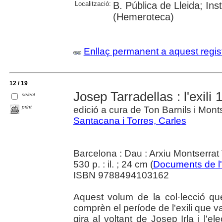
Localització:
B. Pública de Lleida; I
(Hemeroteca)
Enllaç permanent a aquest regis
12 / 19
Josep Tarradellas : l'exili
select
print
edició a cura de Ton Barnils i Mont
Santacana i Torres, Carles
Barcelona : Dau : Arxiu Montserrat 
530 p. : il. ; 24 cm (
Documents de l'
ISBN 9788494103162
Aquest volum de la col·lecció q
comprèn el període de l'exili que v
gira al voltant de Josep Irla i l'