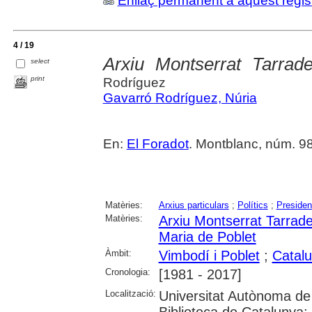
Enllaç permanent a aquest regis
4 / 19
Arxiu Montserrat Tarrade
select
print
Rodríguez
Gavarró Rodríguez, Núria
En:
El Foradot
. Montblanc, núm. 98
Matèries:
Arxius particulars
;
Polítics
;
Presiden
Matèries:
Arxiu Montserrat Tarrade
Maria de Poblet
Àmbit:
Vimbodí i Poblet
;
Catal
Cronologia:
[1981 - 2017]
Localització:
Universitat Autònoma de