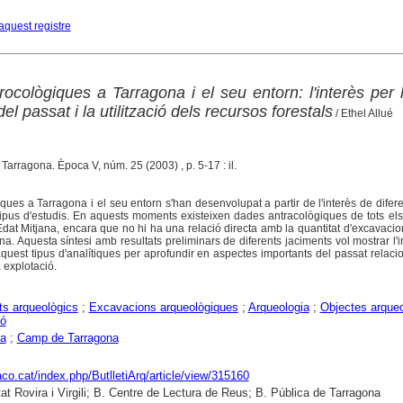
aquest registre
rocològiques a Tarragona i el seu entorn: l'interès per l
el passat i la utilització dels recursos forestals
/ Ethel Allué
. Tarragona. Època V, núm. 25 (2003) , p. 5-17 : il.
ques a Tarragona i el seu entorn s'han desenvolupat a partir de l'interès de difer
tipus d'estudis. En aquests moments existeixen dades antracològiques de tots el
l'Edat Mitjana, encara que no hi ha una relació directa amb la quantitat d'excavaci
a. Aquesta síntesi amb resultats preliminars de diferents jaciments vol mostrar l'in
 aquest tipus d'analítiques per aprofundir en aspectes importants del passat relac
 explotació.
s arqueològics
;
Excavacions arqueològiques
;
Arqueologia
;
Objectes arqueo
ió
na
;
Camp de Tarragona
raco.cat/index.php/ButlletiArq/article/view/315160
tat Rovira i Virgili; B. Centre de Lectura de Reus; B. Pública de Tarragona