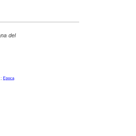
ana del
;
Epoca