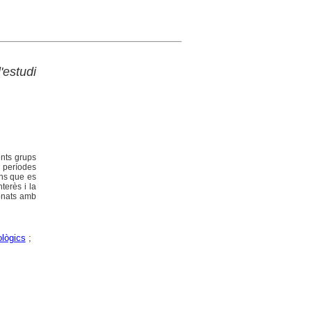
'estudi
ents grups
s períodes
ons que es
terès i la
ionats amb
lògics
;