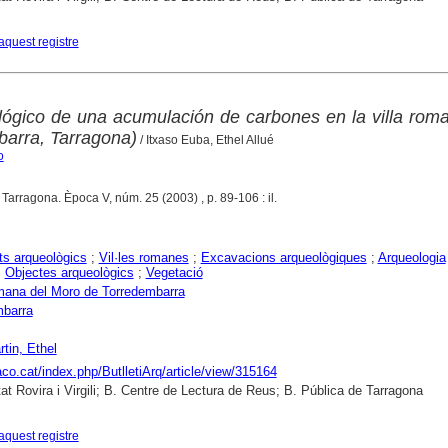
aquest registre
ológico de una acumulación de carbones en la villa rom
arra, Tarragona)
/ Itxaso Euba, Ethel Allué
o
. Tarragona. Època V, núm. 25 (2003) , p. 89-106 : il.
s arqueològics
;
Vil·les romanes
;
Excavacions arqueològiques
;
Arqueologia
;
Objectes arqueològics
;
Vegetació
omana del Moro de Torredembarra
mbarra
rtin, Ethel
raco.cat/index.php/ButlletiArq/article/view/315164
tat Rovira i Virgili; B. Centre de Lectura de Reus; B. Pública de Tarragona
aquest registre