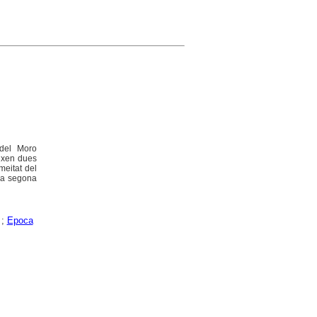
 del Moro
eixen dues
meitat del
 la segona
;
Epoca