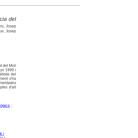
cia del
ro, Josep
xun, Josep
t del Molí
nys 1999 i
mètode del
iment s'ha
cumentades
les d'art
lògics
;
é i