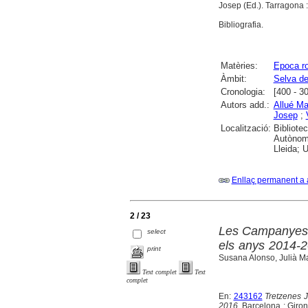
Josep (Ed.). Tarragona :
Bibliografia.
Matèries:
Epoca r
Àmbit:
Selva de
Cronologia:
[400 - 3
Autors add.:
Allué Ma
Josep
;
Localització:
Bibliote
Autònoma
Lleida; U
Enllaç permanent a 
2 / 23
Les Campanyes a
select
els anys 2014-
print
Susana Alonso, Julià M
Text complet
Text
complet
En:
243162
Tretzenes 
2016
. Barcelona ; Giro