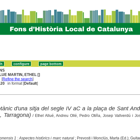
NS
LUE MARTIN, ETHEL []
[
Refine the search
]
. 20
in format [
Default
]
ànic d'una sitja del segle IV aC a la plaça de Sant And
, Tarragona)
/ Ethel Allué, Andreu Ollé, Pedro Otiña, Josep Vallverdú i J
onensis 1 : Aspectes històrics i marc natural
; Prevosti i Monclús, Marta (Ed.); Guita