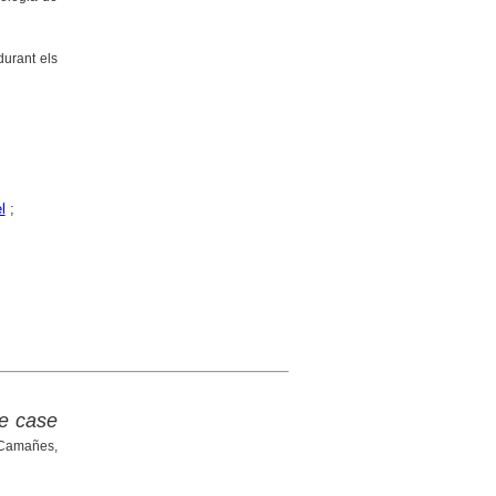
durant els
l
;
he case
r Camañes,