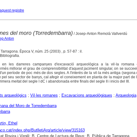
aquest registre
anes del moro (Torredembarra)
/ Josep-Anton Remolà Vallverdú
sep Anton
. Tarragona. Època V, núm. 25 (2003) , p. 57-87 : il.
ibliografia.
ts en les darreres campanyes d'excavació arqueològica a la vil·la romana
mès millorar el grau de comprensibilitat d'aquest jaciment singular, on se succe
 d'un període de poc més de dos segles. A l'interès de la vil·la més antiga (segona 
e pel seu sector de banys, cal afegir el coneixement en planta de la major part de
rimera meitat del segle I dC i abandonada entre finals del segle II i inicis del III.
s arqueològics
;
Vil·les romanes
;
Excavacions arqueològiques
;
Arqueologia
omana del Moro de Torredembarra
mbarra
rtin, Ethel
raco.cat/index.php/ButlletiArq/article/view/315163
tat Rovira i Virgili; B. Centre de Lectura de Reus; B. Pública de Tarragona