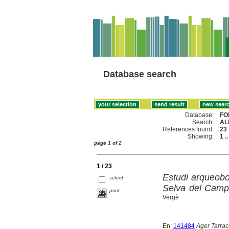
Database search
Database:
FO
Search:
AL
References found:
23
Showing:
1 .
page 1 of 2
1 / 23
Estudi arqueobot
select
Selva del Camp
print
Vergè
En:
141484
Ager Tarrac