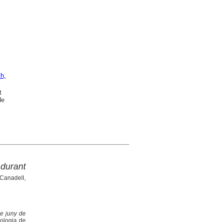
ch,
t
de
 durant
 Canadell,
e juny de
eologia de