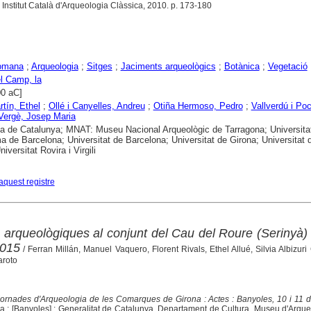
 Institut Català d'Arqueologia Clàssica, 2010. p. 173-180
omana
;
Arqueologia
;
Sitges
;
Jaciments arqueològics
;
Botànica
;
Vegetació
l Camp, la
00 aC]
rtín, Ethel
;
Ollé i Canyelles, Andreu
;
Otiña Hermoso, Pedro
;
Vallverdú i Po
Vergè, Josep Maria
ca de Catalunya; MNAT: Museu Nacional Arqueològic de Tarragona; Universita
 de Barcelona; Universitat de Barcelona; Universitat de Girona; Universitat 
niversitat Rovira i Virgili
aquest registre
rqueològiques al conjunt del Cau del Roure (Serinyà)
2015
/ Ferran Millán, Manuel Vaquero, Florent Rivals, Ethel Allué, Silvia Albizuri
aroto
Jornades d'Arqueologia de les Comarques de Girona : Actes : Banyoles, 10 i 11 d
na ; [Banyoles] : Generalitat de Catalunya, Departament de Cultura, Museu d'Arqu