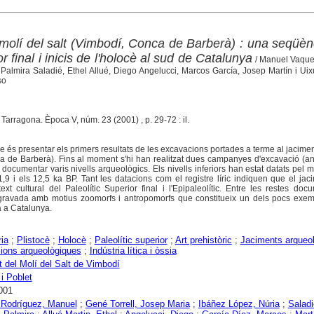
 molí del salt (Vimbodí, Conca de Barberà) : una seqüèn
r final i inicis de l'holocè al sud de Catalunya
/ Manuel Vaque
Palmira Saladié, Ethel Allué, Diego Angelucci, Marcos García, Josep Martín i Ui
so
. Tarragona. Època V, núm. 23 (2001) , p. 29-72 : il.
cle és presentar els primers resultats de les excavacions portades a terme al jacimen
ca de Barberà). Fins al moment s'hi han realitzat dues campanyes d'excavació (a
ocumentar varis nivells arqueològics. Els nivells inferiors han estat datats pel 
,9 i els 12,5 ka BP. Tant les datacions com el registre líric indiquen que el jac
xt cultural del Paleolític Superior final i l'Epipaleolític. Entre les restes do
ravada amb motius zoomorfs i antropomorfs que constitueix un dels pocs exemp
ra a Catalunya.
ria
;
Plistocè
;
Holocè
;
Paleolític superior
;
Art prehistòric
;
Jaciments arqueo
ions arqueològiques
;
Indústria lítica i òssia
 del Molí del Salt de Vimbodí
i Poblet
001
 Rodríguez, Manuel
;
Gené Torrell, Josep Maria
;
Ibáñez López, Núria
;
Saladi