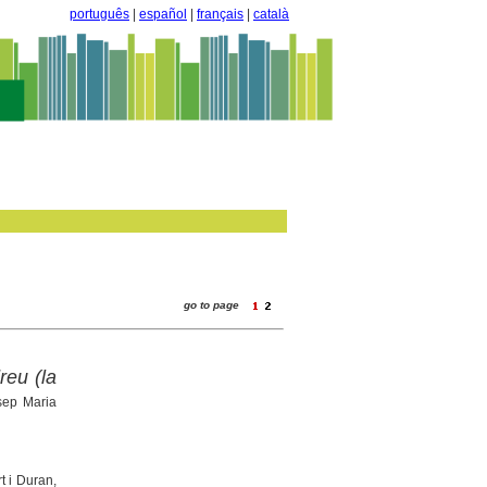
português
|
español
|
français
|
català
go to page
reu (la
osep Maria
rt i Duran,