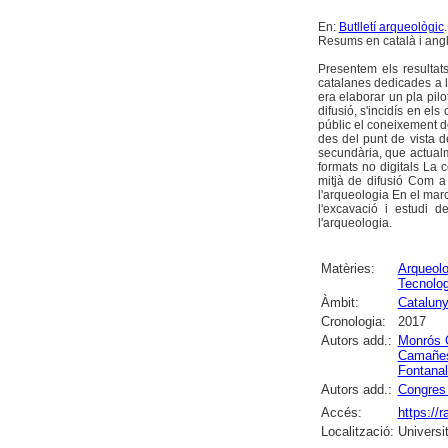
En:
Butlletí arqueològic
Resums en català i angl
Presentem els resultat
catalanes dedicades a l'
era elaborar un pla pilo
difusió, s'incidís en el
públic el coneixement de
des del punt de vista d
secundària, que actualm
formats no digitals La 
mitjà de difusió Com a 
l'arqueologia En el marc
l'excavació i estudi d
l'arqueologia.
Matèries:
Arqueolo
Tecnolog
Àmbit:
Catalun
Cronologia:
2017
Autors add.:
Monrós G
Camañes 
Fontanal
Autors add.:
Congres 
Accés:
https://
Localització:
Universi