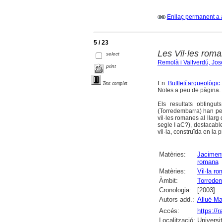
Enllaç permanent a 
5 / 23
Les Vil·les rom
select
Remolà i Vallverdú, Jo
print
En:
Butlletí arqueològic
Text complet
Notes a peu de pàgina. B
Els resultats obtingu
(Torredembarra) han per
vil·les romanes al llarg
segle I aC?), destacabl
vil·la, construïda en la p
Matèries:
Jaciment
romana
Matèries:
Vil·la r
Àmbit:
Torrede
Cronologia:
[2003]
Autors add.:
Allué Ma
Accés:
https://
Localització:
Universi