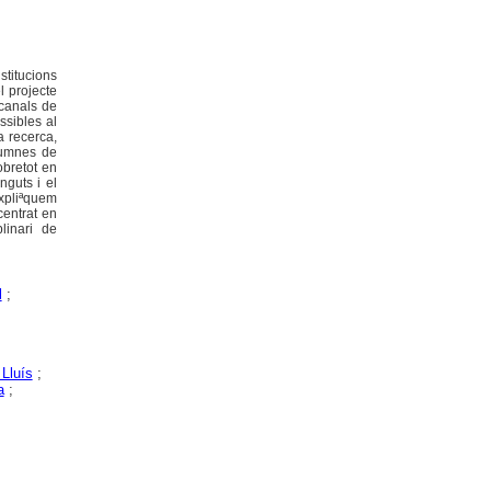
stitucions
l projecte
 canals de
ssibles al
a recerca,
alumnes de
obretot en
nguts i el
expliªquem
centrat en
linari de
l
;
 Lluís
;
a
;