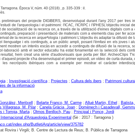
. Tarragona. Època V, núm. 40 (2018) , p. 335-339 : il.
ès.
s preliminars del projecte DIGIBERS, desenvolupat durant l'any 2017 per tres in
estudi de l'arqueologia i el patrimoni: l'ICAC, l'ICRPC i l'IPHESL'objectiu inicial de
t de socialització de la recerca on, a través de la utilització d'eines digitals com a
s continguts, preparació i presentació de materials com a elements clau per fer acce
rivat de la recerca en arqueªologia i patrimoni L'objectiu és adaptar la difusió de l
el llenguatge i els continguts, a un públic ampli, posant l'èmfasi en els joves i 
ent mostren un interès escàs en accedir a continguts de difusió de la recerca, s
col·laboració amb el sector educatiu ha estat fonamental en la selecció dels conti
resultat, hem creat una sèrie d'audiovisuals que porta per títol: ArcheoClips T'
 d'aquest projecte s'ha desenvolupat el primer episodi, un vídeo de curta durada, 
e les necròpolis ibèriques com a exemple per mostrar el caràcter interdiscip
gia
;
Investigació científica
;
Projectes
;
Cultura dels ibers
;
Patrimoni cultura
ies de la informació
ya
onzález, Meritxell
;
Belarte Franco, M. Carme
;
Allué Martin, Ethel
;
Batista,
Villagrasa, M. Pilar
;
Canela Gràcia, Joan
;
Domènech i Casadevall, Gemm
s i Torroja, Marta
;
Olmos Benlloch, Pau
;
Principal i Ponce, Jordi
Internacional d'Arqueologia Experimental
(5è : 2017 : Tarragona )
raco.cat/index.php/ButlletiArq/article/view/375782
tat Rovira i Virgili; B. Centre de Lectura de Reus; B. Pública de Tarragona