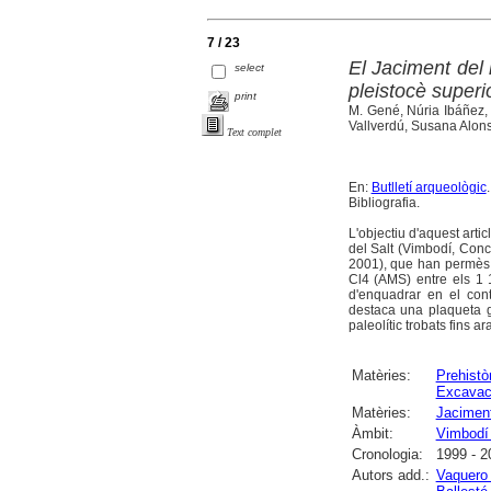
7 / 23
El Jaciment del
select
pleistocè superio
print
M. Gené, Núria Ibáñez, 
Vallverdú, Susana Alon
Text complet
En:
Butlletí arqueològic
Bibliografia.
L'objectiu d'aquest arti
del Salt (Vimbodí, Con
2001), que han permès d
Cl4 (AMS) entre els 1 1
d'enquadrar en el conte
destaca una plaqueta g
paleolític trobats fins a
Matèries:
Prehistò
Excavac
Matèries:
Jaciment
Àmbit:
Vimbodí 
Cronologia:
1999 - 2
Autors add.:
Vaquero