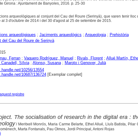
 de Girona : Ajuntament de Banyoles, 2016. p. 25-30
cions arqueològiques al conjunt del Cau del Roure (Serinyà), que varen tenir lloc 
 al 3 d'octubre de 2014 i del 30 d'agost al 25 de setembre de 2015.
ions arqueològiques
;
Jaciments arqueològics
;
Arqueologia
;
Prehistòria
 del Cau del Roure de Serinyà
015
rnau, Ferran
;
Vaquero Rodríguez, Manuel
;
Rivals, Florent
;
Allué Martín, Ethe
i Canadell, Sílvia
;
Alonso, Susana
;
Maroto i Genover, Julià
dl.handle.net/10256/13554
dl.handle.net/10687/136724
[Exemplar complet]
aquest registre
ject. The socialisation of research in the digital era : t
eology
/ Meritxell Monrós, Maria Carme Belarte, Ethel Allué, Lluís Batista, Pila
ènech, Marta Fontanals, Pau Olmos, Jordi Principal, Antoni Rojas
i