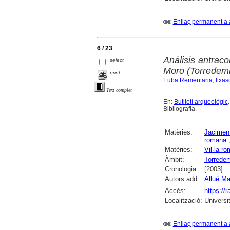
Enllaç permanent a 
6 / 23
Análisis antrac
select
Moro (Torredemb
print
Euba Rementaria, Itxas
Text complet
En:
Butlletí arqueològic
Bibliografia.
Matèries:
Jaciment
romana
Matèries:
Vil·la r
Àmbit:
Torrede
Cronologia:
[2003]
Autors add.:
Allué Ma
Accés:
https://
Localització:
Universi
Enllaç permanent a 