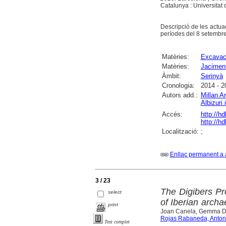
Catalunya : Universitat
Descripció de les actua
períodes del 8 setembre
Matèries:
Excavac
Matèries:
Jaciment
Àmbit:
Serinyà
Cronologia:
2014 - 2
Autors add.:
Millan A
Albizuri 
Accés:
http://h
http://h
Localització:
;
Enllaç permanent a 
3 / 23
The Digibers Pro
select
of Iberian archa
print
Joan Canela, Gemma Dom
Rojas Rabaneda, Anton
Text complet