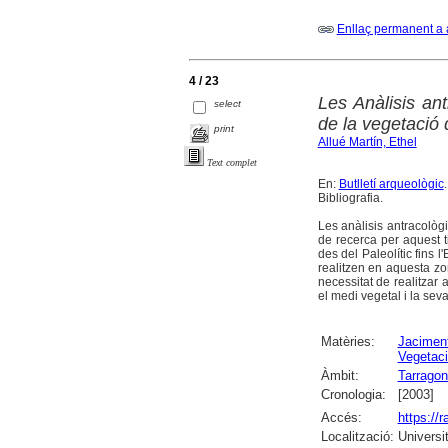
Enllaç permanent a 
4 / 23
Les Anàlisis ant
select
de la vegetació d
print
Allué Martín, Ethel
Text complet
En:
Butlletí arqueològic
Bibliografia.
Les anàlisis antracològi
de recerca per aquest 
des del Paleolític fins 
realitzen en aquesta zon
necessitat de realitzar
el medi vegetal i la seva
Matèries:
Jaciment
Vegetac
Àmbit:
Tarrago
Cronologia:
[2003]
Accés:
https://
Localització:
Universi