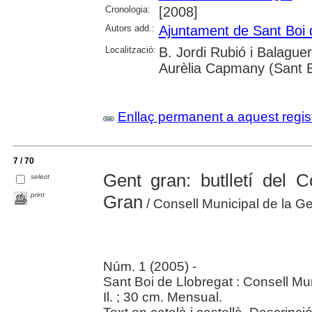
Cronologia:
[2008]
Autors add.:
Ajuntament de Sant Boi 
Localització:
B. Jordi Rubió i Balaguer
Aurèlia Capmany (Sant B
Enllaç permanent a aquest regis
7 / 70
Gent gran: butlletí del 
select
print
Gran
/ Consell Municipal de la G
Núm. 1 (2005) -
Sant Boi de Llobregat : Consell Mu
Il. ; 30 cm. Mensual.