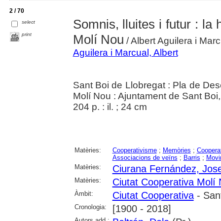
2 / 70
Somnis, lluites i futur : la
select
print
Molí Nou
/ Albert Aguilera i Marc
Aguilera i Marcual, Albert
Sant Boi de Llobregat : Pla de D
Molí Nou : Ajuntament de Sant Boi
204 p. : il. ; 24 cm
Matèries:
Cooperativisme
;
Memòries
;
Coopera
Associacions de veïns
;
Barris
;
Movi
Matèries:
Ciurana Fernández, Jos
Matèries:
Ciutat Cooperativa Molí 
Àmbit:
Ciutat Cooperativa
- Sant
Cronologia:
[1900 - 2018]
Autors add.: