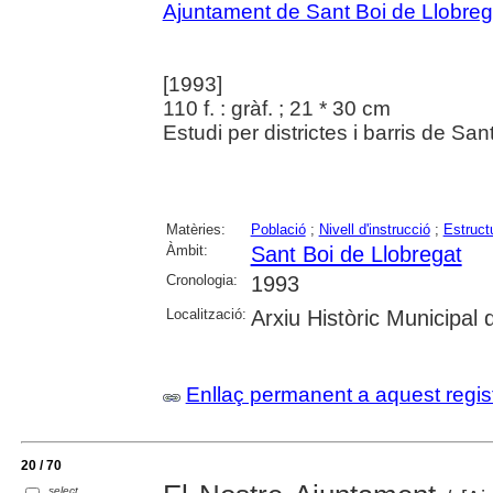
Ajuntament de Sant Boi de Llobreg
[1993]
110 f. : gràf. ; 21 * 30 cm
Estudi per districtes i barris de Sa
Matèries:
Població
;
Nivell d'instrucció
;
Estruct
Àmbit:
Sant Boi de Llobregat
Cronologia:
1993
Localització:
Arxiu Històric Municipal
Enllaç permanent a aquest regis
20 / 70
select