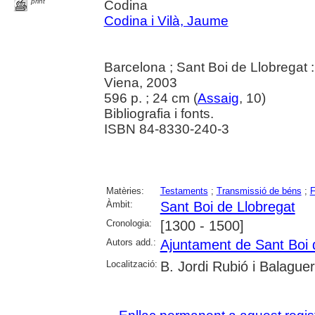
print
Codina
Codina i Vilà, Jaume
Barcelona ; Sant Boi de Llobregat 
Viena, 2003
596 p. ; 24 cm (
Assaig
, 10)
Bibliografia i fonts.
ISBN 84-8330-240-3
Matèries:
Testaments
;
Transmissió de béns
;
F
Àmbit:
Sant Boi de Llobregat
Cronologia:
[1300 - 1500]
Autors add.:
Ajuntament de Sant Boi 
Localització:
B. Jordi Rubió i Balague