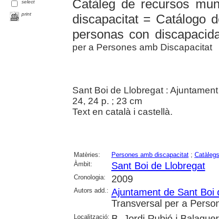
Catàleg de recursos mun
select
print
discapacitat = Catálogo 
personas con discapacid
per a Persones amb Discapacitat
Sant Boi de Llobregat : Ajuntament
24, 24 p. ; 23 cm
Text en català i castellà.
Matèries:
Persones amb discapacitat
;
Catàleg
Àmbit:
Sant Boi de Llobregat
Cronologia:
2009
Autors add.:
Ajuntament de Sant Boi 
Transversal per a Perso
Localització:
B. Jordi Rubió i Balague