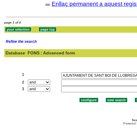
Enllaç permanent a aquest regis
page 1 of 4
Refine the search
Database
FONS : Advanced form
Search:
1
2
3
Sea
Powered