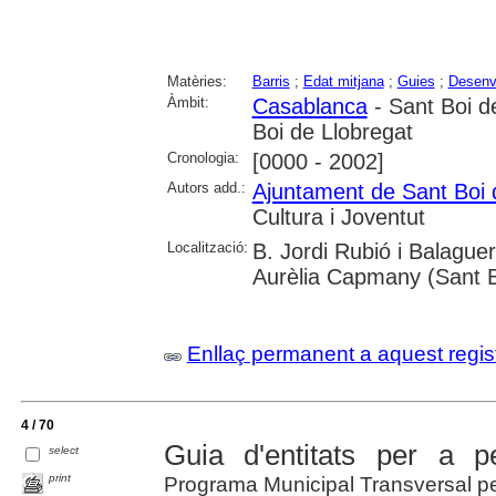
Matèries:
Barris
;
Edat mitjana
;
Guies
;
Desenv
Àmbit:
Casablanca
- Sant Boi d
Boi de Llobregat
Cronologia:
[0000 - 2002]
Autors add.:
Ajuntament de Sant Boi 
Cultura i Joventut
Localització:
B. Jordi Rubió i Balaguer
Aurèlia Capmany (Sant B
Enllaç permanent a aquest regis
4 / 70
Guia d'entitats per a p
select
print
Programa Municipal Transversal p