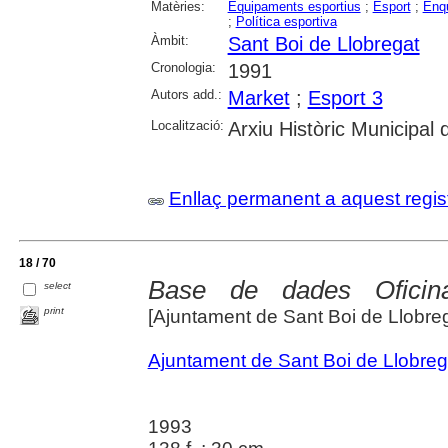
Matèries:
Equipaments esportius
;
Esport
;
Enq
;
Política esportiva
Àmbit:
Sant Boi de Llobregat
Cronologia:
1991
Autors add.:
Market
;
Esport 3
Localització:
Arxiu Històric Municipal
Enllaç permanent a aquest regis
18 / 70
Base de dades Oficina
select
print
[Ajuntament de Sant Boi de Llobreg
Ajuntament de Sant Boi de Llobreg
1993