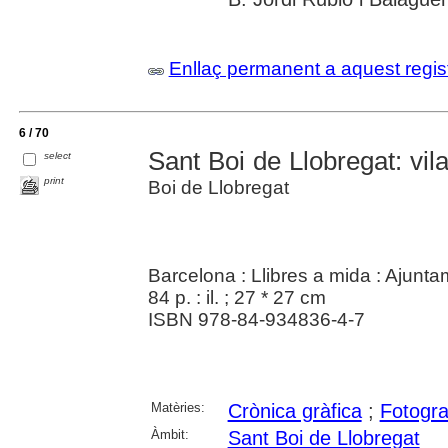
Enllaç permanent a aquest regis
6 / 70
Sant Boi de Llobregat: vila
select
print
Boi de Llobregat
Barcelona : Llibres a mida : Ajunt
84 p. : il. ; 27 * 27 cm
ISBN 978-84-934836-4-7
Matèries:
Crònica gràfica
;
Fotogra
Àmbit:
Sant Boi de Llobregat