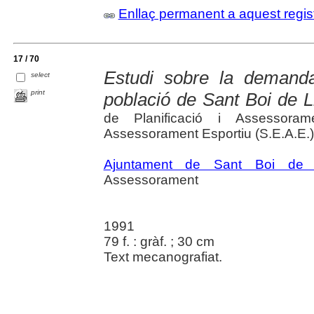
Enllaç permanent a aquest regis
17 / 70
Estudi sobre la demanda
select
print
població de Sant Boi de L
de Planificació i Assessora
Assessorament Esportiu (S.E.A.E.)
Ajuntament de Sant Boi de L
Assessorament
1991
79 f. : gràf. ; 30 cm
Text mecanografiat.