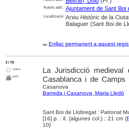
Beltrán, Dolo
(Pr.)
Autors add.:
Ajuntament de Sant Boi 
Localització:
Arxiu Històric de la Ciut
Balaguer (Sant Boi de Ll
Enllaç permanent a aquest regis
3 / 70
La Jurisdicció medieval 
select
print
Casablanca i de Camps 
Casanova
Barreda i Casanova, Maria Lledó
Sant Boi de Llobregat : Patronat Mu
[16] p. : il. (algunes col.) ; 21 cm (
10)