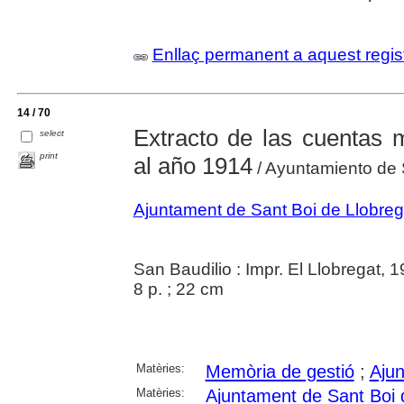
Enllaç permanent a aquest regis
14 / 70
Extracto de las cuentas 
select
print
al año 1914
/ Ayuntamiento de 
Ajuntament de Sant Boi de Llobreg
San Baudilio : Impr. El Llobregat, 
8 p. ; 22 cm
Matèries:
Memòria de gestió
;
Aju
Matèries:
Ajuntament de Sant Boi 