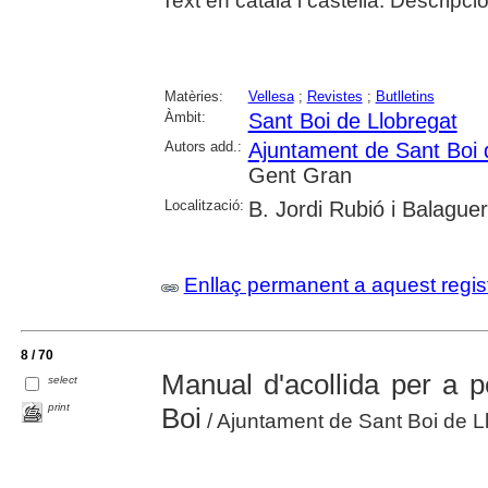
Text en català i castellà. Descripci
Matèries:
Vellesa
;
Revistes
;
Butlletins
Àmbit:
Sant Boi de Llobregat
Autors add.:
Ajuntament de Sant Boi 
Gent Gran
Localització:
B. Jordi Rubió i Balague
Enllaç permanent a aquest regis
8 / 70
Manual d'acollida per a 
select
print
Boi
/ Ajuntament de Sant Boi de L