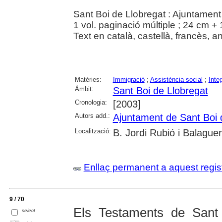
Sant Boi de Llobregat : Ajuntament
1 vol. paginació múltiple ; 24 cm + 
Text en català, castellà, francès, an
Matèries:
Immigració
;
Assistència social
;
Inte
Àmbit:
Sant Boi de Llobregat
Cronologia:
[2003]
Autors add.:
Ajuntament de Sant Boi 
Localització:
B. Jordi Rubió i Balague
Enllaç permanent a aquest regis
9 / 70
Els Testaments de Sant
select