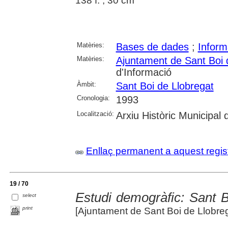
138 f. ; 30 cm
Matèries:
Bases de dades
;
Inform
Matèries:
Ajuntament de Sant Boi 
d'Informació
Àmbit:
Sant Boi de Llobregat
Cronologia:
1993
Localització:
Arxiu Històric Municipal
Enllaç permanent a aquest regis
19 / 70
Estudi demogràfic: Sant 
select
print
[Ajuntament de Sant Boi de Llobreg