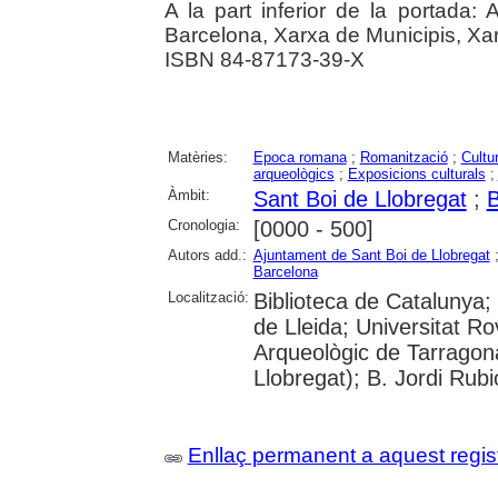
A la part inferior de la portada:
Barcelona, Xarxa de Municipis, Xa
ISBN 84-87173-39-X
Matèries:
Epoca romana
;
Romanització
;
Cultu
arqueològics
;
Exposicions culturals
;
Àmbit:
Sant Boi de Llobregat
;
B
Cronologia:
[0000 - 500]
Autors add.:
Ajuntament de Sant Boi de Llobregat
Barcelona
Localització:
Biblioteca de Catalunya; 
de Lleida; Universitat Ro
Arqueològic de Tarragona
Llobregat); B. Jordi Rubi
Enllaç permanent a aquest regis