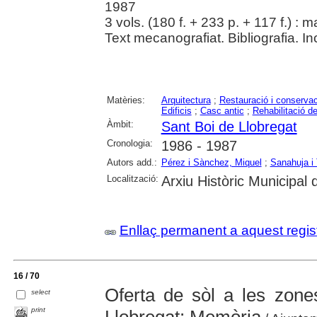
1987
3 vols. (180 f. + 233 p. + 117 f.) : ma
Text mecanografiat. Bibliografia. I
Matèries:
Arquitectura
;
Restauració i conservac
Edificis
;
Casc antic
;
Rehabilitació de
Àmbit:
Sant Boi de Llobregat
Cronologia:
1986 - 1987
Autors add.:
Pérez i Sànchez, Miquel
;
Sanahuja i 
Localització:
Arxiu Històric Municipal
Enllaç permanent a aquest regis
16 / 70
Oferta de sòl a les zone
select
print
Llobregat: Memòria