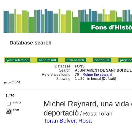
Database search
Database:
FONS
Search:
AJUNTAMENT DE SANT BOI DE L
References found:
70
[
Refine the search
]
Showing:
1 .. 20
in format [
Default
]
page 1 of 4
1 / 70
Michel Reynard, una vida 
select
print
deportació
/ Rosa Toran
Toran Belver, Rosa