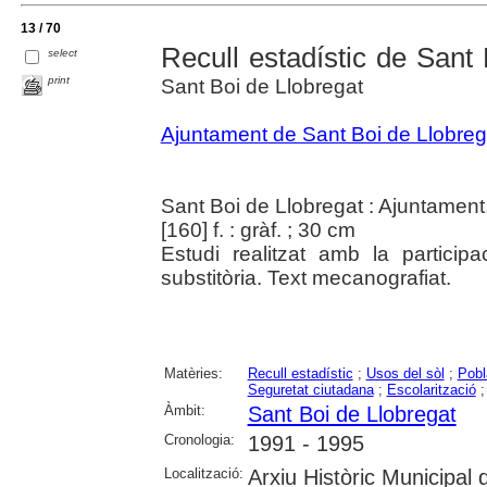
13 / 70
Recull estadístic de Sant 
select
print
Sant Boi de Llobregat
Ajuntament de Sant Boi de Llobreg
Sant Boi de Llobregat : Ajuntament
[160] f. : gràf. ; 30 cm
Estudi realitzat amb la particip
substitòria. Text mecanografiat.
Matèries:
Recull estadístic
;
Usos del sòl
;
Pobl
Seguretat ciutadana
;
Escolarització
Àmbit:
Sant Boi de Llobregat
Cronologia:
1991 - 1995
Localització:
Arxiu Històric Municipal