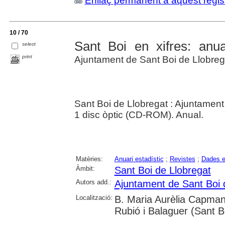
Enllaç permanent a aquest regis
10 / 70
Sant Boi en xifres: anuar
select
print
Ajuntament de Sant Boi de Llobreg
Sant Boi de Llobregat : Ajuntament
1 disc òptic (CD-ROM). Anual.
Matèries:
Anuari estadístic
;
Revistes
;
Dades e
Àmbit:
Sant Boi de Llobregat
Autors add.:
Ajuntament de Sant Boi 
Localització:
B. Maria Aurèlia Capmany
Rubió i Balaguer (Sant B