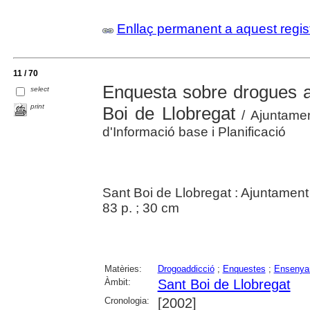
Enllaç permanent a aquest regis
11 / 70
Enquesta sobre drogues a
select
print
Boi de Llobregat
/ Ajuntamen
d'Informació base i Planificació
Sant Boi de Llobregat : Ajuntament
83 p. ; 30 cm
Matèries:
Drogoaddicció
;
Enquestes
;
Ensenya
Àmbit:
Sant Boi de Llobregat
Cronologia:
[2002]