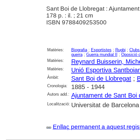
Sant Boi de Llobregat : Ajuntament
178 p. : il. ; 21 cm
ISBN 9788409253500
Matèries:
Biografia
;
Esportistes
;
Rugbi
;
Clubs
guerra
;
Guerra mundial II
;
Oposició 
Matèries:
Reynard Buisserin, Mich
Matèries:
Unió Esportiva Santboia
Àmbit:
Sant Boi de Llobregat
;
Cronologia:
1885 - 1944
Autors add.:
Ajuntament de Sant Boi 
Localització:
Universitat de Barcelona
Enllaç permanent a aquest regis